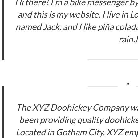
Hi there! I’m a bike messenger by 
and this is my website. I live in 
named Jack, and I like piña colada
rain.)
The XYZ Doohickey Company was
been providing quality doohickey
Located in Gotham City, XYZ emp