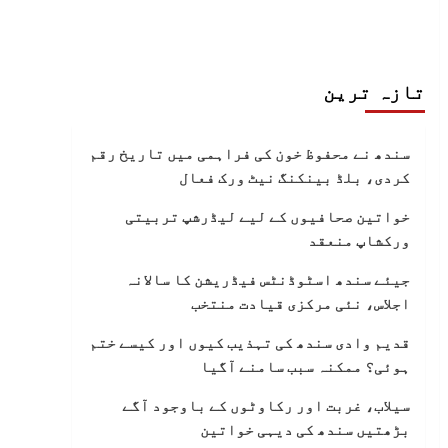
تازہ ترین
سندھ نے محفوظ خون کی فراہمی میں تاریخ رقم
کردی، بلڈ بینکنگ نیٹ ورک فعال
خواتین صحافیوں کے لیے لیڈرشپ تربیتی
ورکشاپ منعقد
جیئے سندھ اسٹوڈنٹس فیڈریشن کا سالانہ
اجلاس، نئی مرکزی قیادت منتخب
قدیم وادی سندھ کی تہذیب کیوں اور کیسے ختم
ہوئی؟ ممکنہ سبب سامنے آگیا
سیلاب، غربت اور رکاوٹوں کے باوجود آگے
بڑھتیں سندھ کی دیہی خواتین