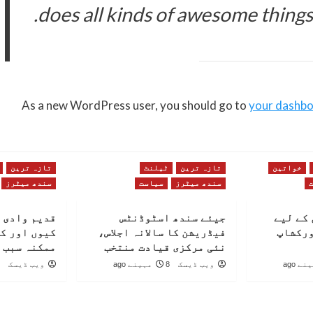
does all kinds of awesome thing
As a new WordPress user, you should go to
your dashb
خواتین
تازہ ترین
ٹیلنٹ
تازہ ترین
سندھ میٹرز
سیاست
سندھ میٹرز
کے لیے
جیئے سندھ اسٹوڈنٹس
قدیم وادی 
ورکشاپ
فیڈریشن کا سالانہ اجلاس،
کیوں اور ک
نئی مرکزی قیادت منتخب
ممکنہ سبب 
ویب ڈیسک
8 مہینے ago
ویب ڈیسک