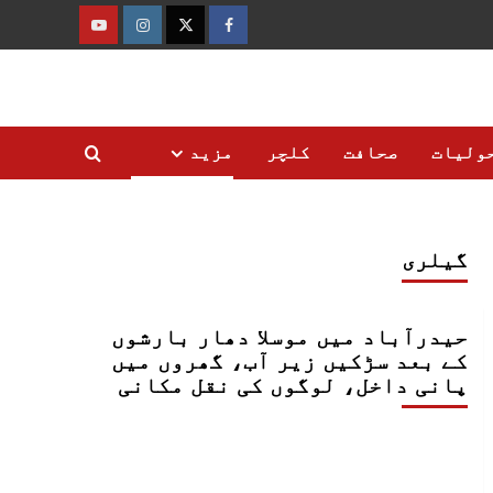
فیس
ٹوئٹر
انسٹاگرام
یوٹیوب
بک
ولیات
صحافت
کلچر
مزید
گیلری
حیدرآباد میں موسلا دھار بارشوں
کے بعد سڑکیں زیر آب، گھروں میں
پانی داخل، لوگوں کی نقل مکانی