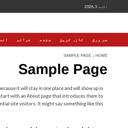
Ski
اگست 5, 2026
t
conten
سر ورق
تازہ ترین
سندھ
جرائم
انس
SAMPLE PAGE
HOME
Sample Page
ecause it will stay in one place and will show up in
start with an About page that introduces them to
tial site visitors. It might say something like this: