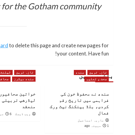
s for the Gotham community.
oard
to delete this page and create new pages for
your content. Have fun!
تازہ ترین
سندھ
تازہ ترین
ٹیلنٹ
باخبر رہیں
صحت و تعلیم
سندھ میٹرز
صحافت
سندھ نے محفوظ خون کی
خواتین صحافیوں 
فراہمی میں تاریخ رقم
لیڈرشپ تربیتی 
کردی، بلڈ بینکنگ نیٹ ورک
منعقد
فعال
ویب ڈیسک
6 مہینے ago
ماریہ اسماعیل
1 مہینہ ago