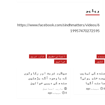
ویڈیو
https://www.facebook.com/sindhmatters/videos/6
19957470272595
سندھ
انسانی حقوق
تازہ ترین
کلچر
خواتین
سندھ کی تہذیب
سیلاب، غربت اور رکاوٹوں
یسے ختم ہوئی؟
کے باوجود آگے بڑھتیں
سامنے آگیا
سندھ کی دیہی خواتین
8 مہینے ago
ماریہ اسماعیل
8 مہینے ago