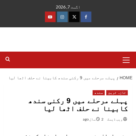
Ski
اگست 7, 2026
t
conten
فیس
ٹوئٹر
انسٹاگرام
یوٹیوب
بک
Primary
Menu
HOME
پہلے مرحلے میں 9 رکنی سندھ کابینا نے حلف اٹھا لیا
تازہ ترین
سندھ
پہلے مرحلے میں 9 رکنی سندھ
کابینا نے حلف اٹھا لیا
ویب ڈیسک
2 سال ago