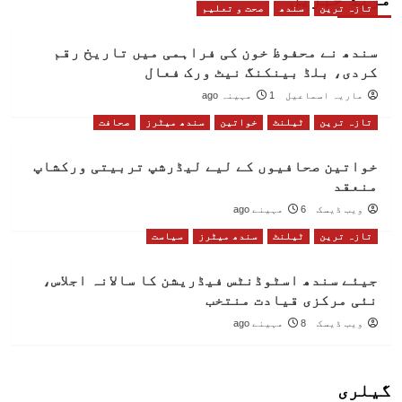
تازہ ترین
سندھ
صحت و تعلیم
سندھ نے محفوظ خون کی فراہمی میں تاریخ رقم
کردی، بلڈ بینکنگ نیٹ ورک فعال
ماریہ اسماعیل
1 مہینہ ago
تازہ ترین
ٹیلنٹ
خواتین
سندھ میٹرز
صحافت
خواتین صحافیوں کے لیے لیڈرشپ تربیتی ورکشاپ
منعقد
ویب ڈیسک
6 مہینے ago
تازہ ترین
ٹیلنٹ
سندھ میٹرز
سیاست
جیئے سندھ اسٹوڈنٹس فیڈریشن کا سالانہ اجلاس،
نئی مرکزی قیادت منتخب
ویب ڈیسک
8 مہینے ago
گیلری