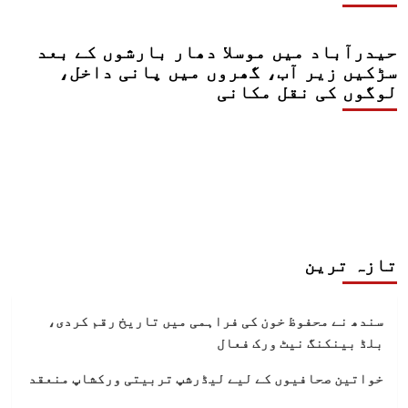
حیدرآباد میں موسلا دھار بارشوں کے بعد
سڑکیں زیر آب، گھروں میں پانی داخل،
لوگوں کی نقل مکانی
تازہ ترین
سندھ نے محفوظ خون کی فراہمی میں تاریخ رقم کردی،
بلڈ بینکنگ نیٹ ورک فعال
خواتین صحافیوں کے لیے لیڈرشپ تربیتی ورکشاپ منعقد