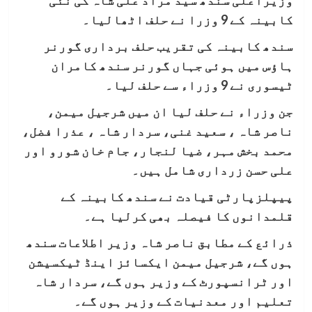
وزیراعلیٰ سندھ سید مراد علی شاہ کی نئی
کابینہ کے 9 وزرا نے حلف اٹھالیا۔
سندھ کابینہ کی تقریب حلف برداری گورنر
ہاؤس میں ہوئی جہاں گورنر سندھ کامران
ٹیسوری نے 9 وزراء سے حلف لیا۔
جن وزراء نے حلف لیا ان میں شرجیل میمن،
ناصر شاہ ، سعید غنی، سردار شاہ ، عذرا فضل،
محمد بخش مہر، ضیا لنجار، جام خان شورو اور
علی حسن زرداری شامل ہیں۔
پیپلزپارٹی قیادت نے سندھ کابینہ کے
قلمدانوں کا فیصلہ بھی کرلیا ہے۔
ذرائع کے مطابق ناصر شاہ وزیر اطلاعات سندھ
ہوں گے، شرجیل میمن ایکسائز اینڈ ٹیکسیشن
اور ٹرانسپورٹ کے وزیر ہوں گے، سردار شاہ
تعلیم اور معدنیات کے وزیر ہوں گے۔