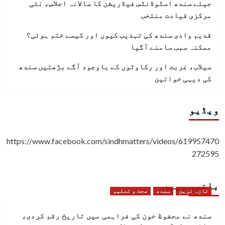
جیئے سندھ اسٹوڈنٹس فیڈریشن کا سالانہ اجلاس، نئی
مرکزی قیادت منتخب
قدیم وادی سندھ کی تہذیب کیوں اور کیسے ختم ہوئی؟
ممکنہ سبب سامنے آگیا
سیلاب، غربت اور رکاوٹوں کے باوجود آگے بڑھتیں سندھ
کی دیہی خواتین
ویڈیو
https://www.facebook.com/sindhmatters/videos/619957470
272595
باخبر رہیں
تازہ ترین
سندھ
صحت و تعلیم
سندھ نے محفوظ خون کی فراہمی میں تاریخ رقم کردی،