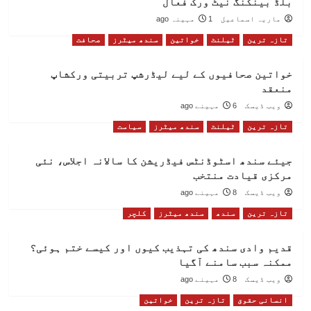
بلڈ بینکنگ نیٹ ورک فعال
ماریہ اسماعیل
1 مہینہ ago
تازہ ترین
ٹیلنٹ
خواتین
سندھ میٹرز
صحافت
خواتین صحافیوں کے لیے لیڈرشپ تربیتی ورکشاپ
منعقد
ویب ڈیسک
6 مہینے ago
تازہ ترین
ٹیلنٹ
سندھ میٹرز
سیاست
جیئے سندھ اسٹوڈنٹس فیڈریشن کا سالانہ اجلاس، نئی
مرکزی قیادت منتخب
ویب ڈیسک
8 مہینے ago
تازہ ترین
سندھ
سندھ میٹرز
کلچر
قدیم وادی سندھ کی تہذیب کیوں اور کیسے ختم ہوئی؟
ممکنہ سبب سامنے آگیا
ویب ڈیسک
8 مہینے ago
انسانی حقوق
تازہ ترین
خواتین