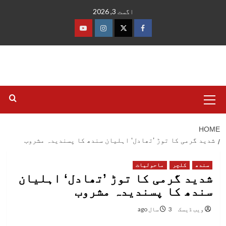
Ski
اگست 3, 2026
t
conten
فیس
ٹوئٹر
انسٹاگرام
یوٹیوب
بک
Primary
Menu
HOME
شدید گرمی کا توڑ ’تھادل‘ اہلیان سندھ کا پسندیدہ مشروب
سندھ
کلچر
ماحولیات
شدید گرمی کا توڑ ’تھادل‘ اہلیان
سندھ کا پسندیدہ مشروب
ویب ڈیسک
3 سال ago