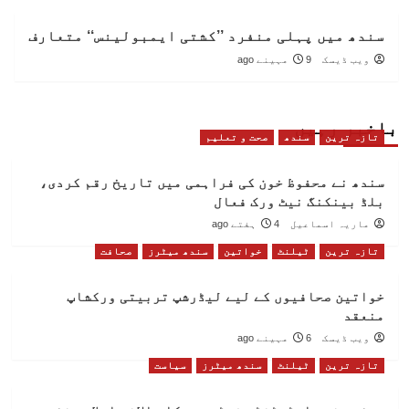
سندھ میں پہلی منفرد ’’کشتی ایمبولینس‘‘ متعارف
ویب ڈیسک
9 مہینے ago
باخبر رہیں
تازہ ترین
سندھ
صحت و تعلیم
سندھ نے محفوظ خون کی فراہمی میں تاریخ رقم کردی،
بلڈ بینکنگ نیٹ ورک فعال
ماریہ اسماعیل
4 ہفتے ago
تازہ ترین
ٹیلنٹ
خواتین
سندھ میٹرز
صحافت
خواتین صحافیوں کے لیے لیڈرشپ تربیتی ورکشاپ
منعقد
ویب ڈیسک
6 مہینے ago
تازہ ترین
ٹیلنٹ
سندھ میٹرز
سیاست