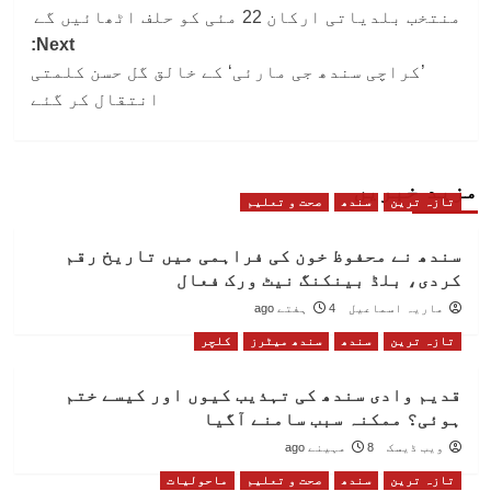
منتخب بلدیاتی ارکان 22 مئی کو حلف اٹھائیں گے
navigation
Next:
’کراچی سندھ جی مارئی‘ کے خالق گل حسن کلمتی
انتقال کر گئے
مزید خبریں
تازہ ترین
سندھ
صحت و تعلیم
سندھ نے محفوظ خون کی فراہمی میں تاریخ رقم
کردی، بلڈ بینکنگ نیٹ ورک فعال
ماریہ اسماعیل
4 ہفتے ago
تازہ ترین
سندھ
سندھ میٹرز
کلچر
قدیم وادی سندھ کی تہذیب کیوں اور کیسے ختم
ہوئی؟ ممکنہ سبب سامنے آگیا
ویب ڈیسک
8 مہینے ago
تازہ ترین
سندھ
صحت و تعلیم
ماحولیات