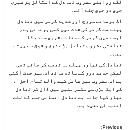
لگے روایتی مشروب تھادل کے اسٹالز پر شہری
جوق در جوق چلے آئے۔
آگ برساتے سورج اور شدید گرمی میں تھادل
پینے سے گرمی کی شدت میں کمی ہوجاتی ہے،
ایسے میں گرمی کے ستائے شہری سندھ کا
ثقافتی مشروب تھادل بڑے ذوق و شوق سے پیتے
ہیں۔
تھادل کی تیاری پہلے ہاتھ سے کی جاتی تھی
لیکن جدید دور کے ساتھ ساتھ اس میں جدت آگئی
ہے اس مشروب میں شامل کیے والے تمام اجزاء
کو ایک بڑی سی مکسر مشین میں ڈال کر تھادل
تیار کیا جاتا ہے تھادل انسانی جسم کے لئے
انتہائی مفید ہے۔
Post
Previous: