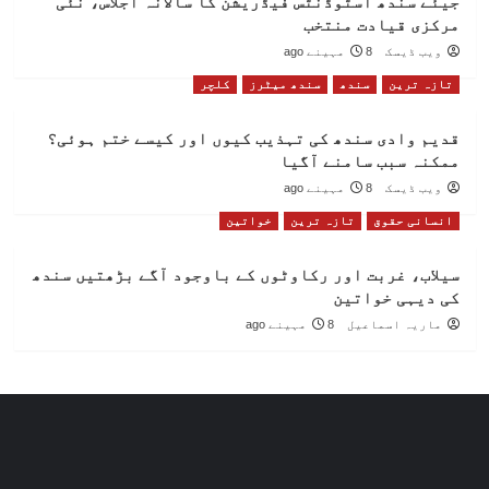
جیئے سندھ اسٹوڈنٹس فیڈریشن کا سالانہ اجلاس، نئی
مرکزی قیادت منتخب
ویب ڈیسک
8 مہینے ago
تازہ ترین
سندھ
سندھ میٹرز
کلچر
قدیم وادی سندھ کی تہذیب کیوں اور کیسے ختم ہوئی؟
ممکنہ سبب سامنے آگیا
ویب ڈیسک
8 مہینے ago
انسانی حقوق
تازہ ترین
خواتین
سیلاب، غربت اور رکاوٹوں کے باوجود آگے بڑھتیں سندھ
کی دیہی خواتین
ماریہ اسماعیل
8 مہینے ago