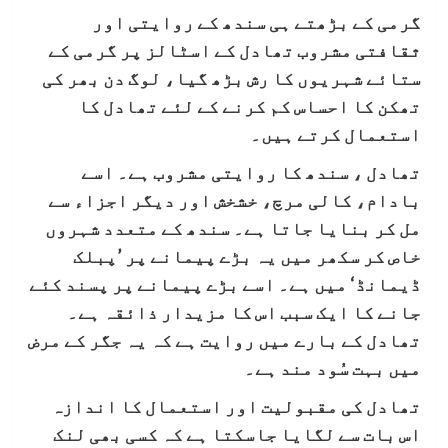
گرمی کے بڑھتے ہی سندھ کے روایتی اور
ثقافتی مشروب تھادل کے اسٹالز پر گرمی کے
ستائے شہریوں کا رش بڑھ گیا، لوگ دن بھر کی
تھکن کا احساس کم کرنے کے لئے تھادل کا
استعمال کرتے ہیں۔
تھادل ، سندھ کا روایتی مشروب ہے۔ اسے
بادام، کالی مرچ، خشخش اور دیگر اجزاء سے
مل کر بنایا جاتا ہے۔ سندھ کے متعدد شہروں
خاص کر سکھر میں یہ بڑے پیمانے پر ’پبلک
ڈیمانڈ‘ میں ہے۔ اسے بڑے پیمانے پر پسند کئے
جانے کا ایک سبب اس کا مزیدار ذائقہ ہے۔
تھادل کے بارے میں روایت ہے کہ یہ جگر کے مرض
میں بہت سُود مند ہے۔
تھادل کی مقبولیت اور استعمال کا اندازہ
اس بات سے لگایا جاسکتا ہے کہ کسی بھی لنک