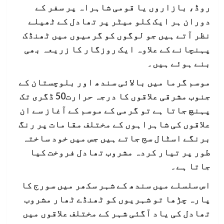
روڈ، بازاروں یا قومی شاہراہ پر سفر کے
دوران ہر ایک کلو میٹر پر تھادل کے ٹھیلے
نظر آتے ہیں جو لوگوں کو گرمیوں میں ٹھنڈک
پہنچانے کے علاوہ ایک روزگار کا زریعہ بھی
بنے ہوئے ہیں۔
موسم گرما میں بالائی سندھ اور بلوچستان کے
جنوب مشرقی علاقوں کا درجہ حرارت50 ڈگری تک
پہنچ جاتا ہے تو گرمی کے موسم کے آغاز سے ان
علاقوں کی شاہراہوں کے مختلف مقامات پر رنگ
برنگے اسٹال سج جاتے ہیں جس میں خود ساختہ
طور پر تیار کردہ مشروب تھادل فروخت کیا
جاتا ہے۔
اس سلسلے میں سندھ کے شہر سکھر میں سورج کا
پارہ چڑھا تو شہریوں کو ٹھنڈے ٹھار مشروب
تھادل کی یاد آگئی شہر کے مختلف علاقوں میں