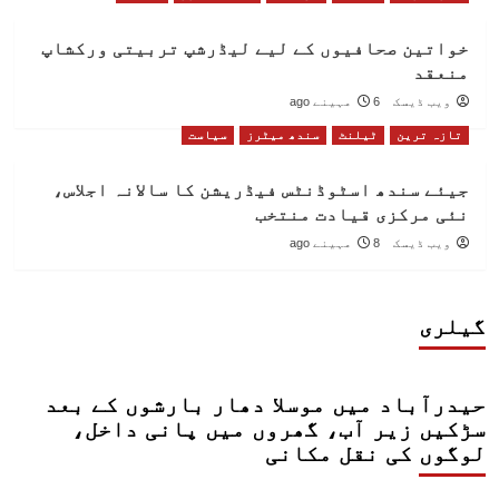
خواتین صحافیوں کے لیے لیڈرشپ تربیتی ورکشاپ
منعقد
ویب ڈیسک
6 مہینے ago
تازہ ترین
ٹیلنٹ
سندھ میٹرز
سیاست
جیئے سندھ اسٹوڈنٹس فیڈریشن کا سالانہ اجلاس،
نئی مرکزی قیادت منتخب
ویب ڈیسک
8 مہینے ago
گیلری
حیدرآباد میں موسلا دھار بارشوں کے بعد
سڑکیں زیر آب، گھروں میں پانی داخل،
لوگوں کی نقل مکانی