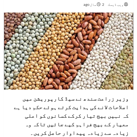
ویب ڈیسک
2 سال ago
وزیر زراعت سندھ نے سیڈ کارپوریشن میں
اصلاحات لانے کی ہدایت کرتے ہوئے حکم دیا ہے
کہ نہیں بیج تیار کرکے کسانوں کو اعلی
معیار کے بیج فراہم کیے جائیں تاکہ وہ
زیادہ سے زیادہ پیداوار حاصل کریں۔