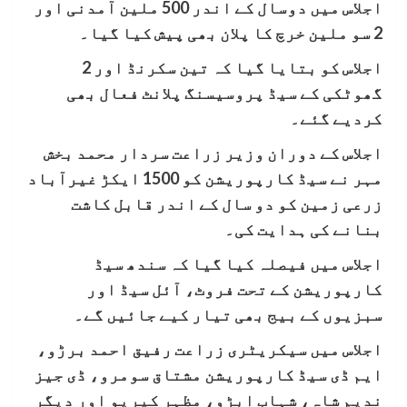
اجلاس میں دوسال کے اندر 500 ملین آمدنی اور
2 سو ملین خرچ کا پلان بھی پیش کیا گیا۔
اجلاس کو بتایا گیا کہ تین سکرنڈ اور 2
گھوٹکی کے سیڈ پروسیسنگ پلانٹ فعال بھی
کردیے گئے۔
اجلاس کے دوران وزیر زراعت سردار محمد بخش
مہر نے سیڈ کارپوریشن کو 1500 ایکڑ غیرآباد
زرعی زمین کو دو سال کے اندر قابل کاشت
بنانے کی ہدایت کی۔
اجلاس میں فیصلہ کیا گیا کہ سندھ سیڈ
کارپوریشن کے تحت فروٹ، آئل سیڈ اور
سبزیوں کے بیج بھی تیار کیے جائیں گے۔
اجلاس میں سیکریٹری زراعت رفیق احمد برڑو،
ایم ڈی سیڈ کارپوریشن مشتاق سومرو، ڈی جیز
ندیم شاہ، شہاب ابڑو، مظہر کیریو اور دیگر