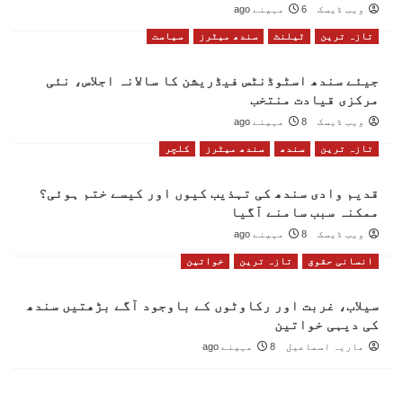
ویب ڈیسک
6 مہینے ago
تازہ ترین
ٹیلنٹ
سندھ میٹرز
سیاست
جیئے سندھ اسٹوڈنٹس فیڈریشن کا سالانہ اجلاس، نئی
مرکزی قیادت منتخب
ویب ڈیسک
8 مہینے ago
تازہ ترین
سندھ
سندھ میٹرز
کلچر
قدیم وادی سندھ کی تہذیب کیوں اور کیسے ختم ہوئی؟
ممکنہ سبب سامنے آگیا
ویب ڈیسک
8 مہینے ago
انسانی حقوق
تازہ ترین
خواتین
سیلاب، غربت اور رکاوٹوں کے باوجود آگے بڑھتیں سندھ
کی دیہی خواتین
ماریہ اسماعیل
8 مہینے ago