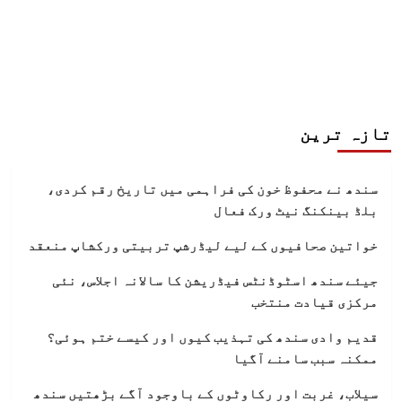
تازہ ترین
سندھ نے محفوظ خون کی فراہمی میں تاریخ رقم کردی،
بلڈ بینکنگ نیٹ ورک فعال
خواتین صحافیوں کے لیے لیڈرشپ تربیتی ورکشاپ منعقد
جیئے سندھ اسٹوڈنٹس فیڈریشن کا سالانہ اجلاس، نئی
مرکزی قیادت منتخب
قدیم وادی سندھ کی تہذیب کیوں اور کیسے ختم ہوئی؟
ممکنہ سبب سامنے آگیا
سیلاب، غربت اور رکاوٹوں کے باوجود آگے بڑھتیں سندھ