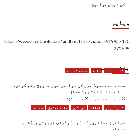
کی دیہی خواتین
ویڈیو
https://www.facebook.com/sindhmatters/videos/619957470
272595
باخبر رہیں
تازہ ترین
سندھ
صحت و تعلیم
سندھ نے محفوظ خون کی فراہمی میں تاریخ رقم کردی،
بلڈ بینکنگ نیٹ ورک فعال
ماریہ اسماعیل
1 مہینہ ago
تازہ ترین
ٹیلنٹ
خواتین
سندھ میٹرز
صحافت
خواتین صحافیوں کے لیے لیڈرشپ تربیتی ورکشاپ
منعقد