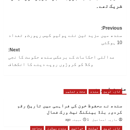
شریک تھے۔
Post
Previous:
سندھ میں مزید تین نئے پولیو کیس رپورٹ، تعداد
navigation
10 ہوگئی
Next:
عدالتی احکامات کے برعکس سندھ حکومت کا نجی
وکلا کو کروڑوں روپے دینے کا انکشاف
مزید خبریں
تازہ ترین
سندھ
صحت و تعلیم
سندھ نے محفوظ خون کی فراہمی میں تاریخ رقم
کردی، بلڈ بینکنگ نیٹ ورک فعال
ماریہ اسماعیل
1 مہینہ ago
تازہ ترین
ٹیلنٹ
خواتین
سندھ میٹرز
صحافت