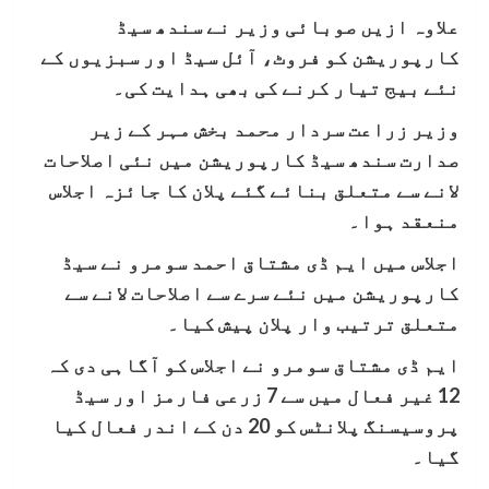
علاوہ ازیں صوبائی وزیر نے سندھ سیڈ
کارپوریشن کو فروٹ، آئل سیڈ اور سبزیوں کے
نئے بیج تیار کرنے کی بھی ہدایت کی۔
وزیر زراعت سردار محمد بخش مہر کے زیر
صدارت سندھ سیڈ کارپوریشن میں نئی اصلاحات
لانے سے متعلق بنائے گئے پلان کا جائزہ اجلاس
منعقد ہوا۔
اجلاس میں ایم ڈی مشتاق احمد سومرو نے سیڈ
کارپوریشن میں نئے سرے سے اصلاحات لانے سے
متعلق ترتیب وار پلان پیش کیا۔
ایم ڈی مشتاق سومرو نے اجلاس کو آگاہی دی کہ
12 غیر فعال میں سے 7 زرعی فارمز اور سیڈ
پروسیسنگ پلانٹس کو 20 دن کے اندر فعال کیا
گیا۔