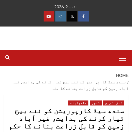
Ski
اگست 9, 2026
t
conten
فیس
ٹوئٹر
انسٹاگرام
یوٹیوب
بک
Primary
Menu
HOME
سندھ سیڈ کارپوریشن کو نئے بیج تیار کرنے کی ہدایت، غیر
آباد زمین کو قابل زراعت بنانے کا حکم
تازہ ترین
کلچر
ماحولیات
سندھ سیڈ کارپوریشن کو نئے بیج
تیار کرنے کی ہدایت، غیر آباد
زمین کو قابل زراعت بنانے کا حکم