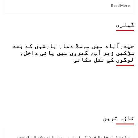
Read
Read More
more
about
عشق
گیلری
دی
تسبیح
کے
حیدرآباد میں موسلا دھار بارشوں کے بعد
معاملے
پر
سڑکیں زیر آب، گھروں میں پانی داخل،
انینا
لوگوں کی نقل مکانی
فدا
اور
فائزہ
علی
آمنے
سامنے
تازہ ترین
سندھ نے محفوظ خون کی فراہمی میں تاریخ رقم کردی،