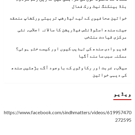
بلڈ بینکنگ نیٹ ورک فعال
خواتین صحافیوں کے لیے لیڈرشپ تربیتی ورکشاپ منعقد
جیئے سندھ اسٹوڈنٹس فیڈریشن کا سالانہ اجلاس، نئی
مرکزی قیادت منتخب
قدیم وادی سندھ کی تہذیب کیوں اور کیسے ختم ہوئی؟
ممکنہ سبب سامنے آگیا
سیلاب، غربت اور رکاوٹوں کے باوجود آگے بڑھتیں سندھ
کی دیہی خواتین
ویڈیو
https://www.facebook.com/sindhmatters/videos/619957470
272595