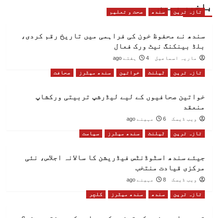
باخبر رہیں
تازہ ترین
سندھ
صحت و تعلیم
سندھ نے محفوظ خون کی فراہمی میں تاریخ رقم کردی،
بلڈ بینکنگ نیٹ ورک فعال
ماریہ اسماعیل
4 ہفتے ago
تازہ ترین
ٹیلنٹ
خواتین
سندھ میٹرز
صحافت
خواتین صحافیوں کے لیے لیڈرشپ تربیتی ورکشاپ
منعقد
ویب ڈیسک
6 مہینے ago
تازہ ترین
ٹیلنٹ
سندھ میٹرز
سیاست
جیئے سندھ اسٹوڈنٹس فیڈریشن کا سالانہ اجلاس، نئی
مرکزی قیادت منتخب
ویب ڈیسک
8 مہینے ago
تازہ ترین
سندھ
سندھ میٹرز
کلچر