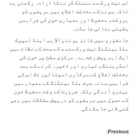
اس نیٹ ورک سے منسلک کرنے کا ارادہ رکھتی ہے
تاکہ صوبے کے مختلف اضلاع میں مریضوں کو
بروقت، محفوظ اور معیاری خون کی فراہمی
یقینی بنائی جا سکے۔
جامشورو میں قائم ہونے والا ہب اینڈ اسپوک
بلڈ بینکنگ نیٹ ورک سندھ کے صحت کے نظام میں
ایک اہم پیش رفت ہے۔ مرکزی سطح پر خون کی
اسکریننگ، تیاری اور ذخیرہ کرنے کے بعد
مختلف اضلاع کے سرکاری اسپتالوں تک اس کی
فراہمی سے نہ صرف بلڈ بینکنگ کے معیار میں
بہتری آئے گی بلکہ ضرورت کے وقت محفوظ خون
کے حصول میں مریضوں کو درپیش مشکلات میں بھی
کمی لائی جا سکے گی
Post
Previous: