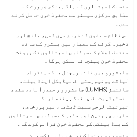
منسلک اسپتالوں کے بلڈ بینکس ضرورت کے
مطابق مرکزی سینٹر سے محفوظ خون حاصل کرتے
ہیں۔
اس نظام سے خون کے ضیاع میں کمی، جانچ اور
ذخیرہ کرنے کے معیار میں بہتری کے ساتھ
مختلف اضلاع کے سرکاری اسپتالوں تک بروقت
محفوظ خون پہنچانا ممکن ہوگا۔
جامشورو میں قائم ریجنل بلڈ سینٹر اب
لیاقت یونیورسٹی آف میڈیکل اینڈ ہیلتھ
سائنسز (LUMHS) جامشورو و حیدرآباد، سندھ
انسٹیٹیوٹ آف چائلڈ ہیلتھ اینڈ
نیونیٹالوجی سمیت ٹھٹھہ، میرپورخاص،
مٹیاری، بدین اور مٹھی کے سرکاری اسپتالوں
کے بلڈ بینکس کو محفوظ خون فراہم کرے گا۔
منصوبے سے منسلک تمام بلڈ بینکس بین