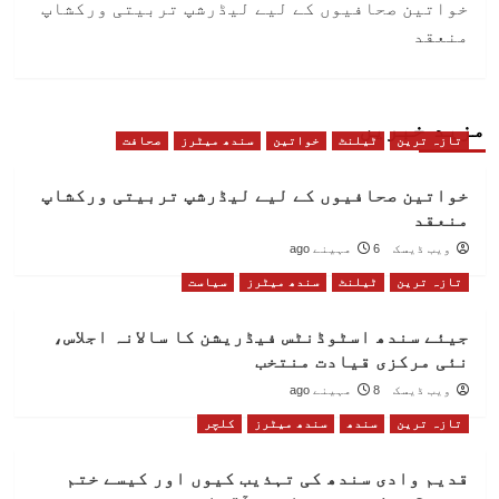
خواتین صحافیوں کے لیے لیڈرشپ تربیتی ورکشاپ
navigation
منعقد
مزید خبریں
تازہ ترین
ٹیلنٹ
خواتین
سندھ میٹرز
صحافت
خواتین صحافیوں کے لیے لیڈرشپ تربیتی ورکشاپ
منعقد
ویب ڈیسک
6 مہینے ago
تازہ ترین
ٹیلنٹ
سندھ میٹرز
سیاست
جیئے سندھ اسٹوڈنٹس فیڈریشن کا سالانہ اجلاس،
نئی مرکزی قیادت منتخب
ویب ڈیسک
8 مہینے ago
تازہ ترین
سندھ
سندھ میٹرز
کلچر
قدیم وادی سندھ کی تہذیب کیوں اور کیسے ختم