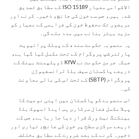
الاقوامی معیار ISO 15189 کے مطابق تصدیق
شدہ ہیں، جس سے خون کی جانچ، ذخیرہ کرنے اور
مریضوں تک محفوظ خون کی فراہمی کے معیار کو
مزید بہتر بنانے میں مدد ملے گی۔
یہ منصوبہ حکومت سندھ کے پبلک پرائیویٹ
پارٹنرشپ پروگرام کے تحت مکمل کیا گیا ہے،
جبکہ جرمن حکومت نے KfW ڈویلپمنٹ بینک کے
ذریعے پاکستان سیف بلڈ ٹرانسفیوژن
پروگرام (SBTP) کے تحت اس کی مالی معاونت
کی۔
اس منصوبے کو پاکستان میں اپنی نوعیت کا
پہلا مکمل فعال سرکاری ہب اینڈ اسپوک بلڈ
بینکنگ نیٹ ورک قرار دیا جا رہا ہے، جس کے
ذریعے مرکزی سطح پر خون کی جانچ، تیاری اور
ذخیرہ کرنے کے بعد ضرورت کے مطابق مختلف