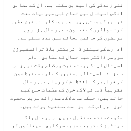
نئی زندگی کی امید بن سکتا ہے۔ ان کے مطابق
انڈس اسپتال میں تمام طبی سہولیات مفت
فراہم کی جاتی ہیں اور رضاکارانہ خون عطیہ
کرنے والوں کے تعاون سے ہر سال ہزاروں
مریضوں کی جانیں بچانے میں مدد ملتی ہے۔
ادارے کی سینئر ڈائریکٹر بلڈ ٹرانسفیوژن
سروسز ڈاکٹر صبا جمال کے مطابق انڈس
اسپتال اینڈ ہیلتھ نیٹ ورک اس وقت نو ہزار
سے زائد اسپتالی بستروں کے لیے محفوظ خون
کی فراہمی کا انتظام کر رہا ہے۔ ہر سال
تقریباً ڈھائی لاکھ خون کے عطیات جمع کیے
جاتے ہیں، جبکہ سات لاکھ سے زائد مریض محفوظ
خون اور اس کے اجزا سے مستفید ہوتے ہیں۔
حکومت سندھ مستقبل میں چار ریجنل بلڈ
سینٹرز کے ذریعے مزید سرکاری اسپتالوں کو