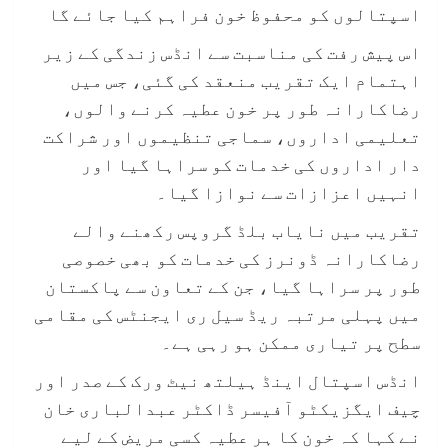
اسپتالوں کو محفوظ خون فراہم کیا جائے گا
اس پیش رفت کی مناسبت سے انڈس زندگی کے زیر
اہتمام ایک تقریب منعقد کی گئی، جس میں
رضاکارانہ طور پر خون عطیہ کرنے والوں،
تعلیمی اداروں، سماجی تنظیموں اور شراکت
دار اداروں کی خدمات کو سراہا گیا اور
انہیں اعزازات سے نوازا گیا۔
تقریب میں نایاب بلڈ گروپس رکھنے والے
رضاکارانہ ڈونرز کی خدمات کو بھی خصوصی
طور پر سراہا گیا، جن کے تعاون سے پاکستان
میں پہلی مرتبہ ریڈ سیل ری ایجنٹس کی مقامی
سطح پر تیاری ممکن ہو رہی ہے۔
انڈس اسپتال اینڈ ہیلتھ نیٹ ورک کے صدر اور
چیف ایگزیکٹو آفیسر ڈاکٹر عبدالباری خان
نے کہا کہ خون کا ہر عطیہ کسی مریض کے لیے