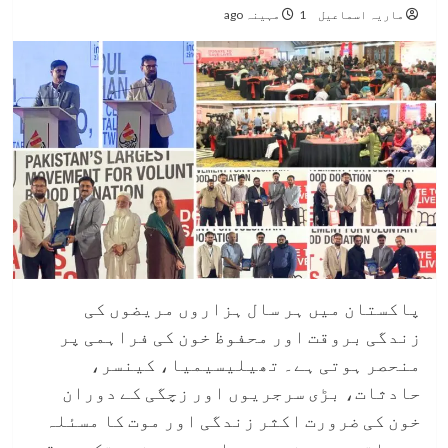
ماریہ اسماعیل
1 مہینہ ago
پاکستان میں ہر سال ہزاروں مریضوں کی
زندگی بروقت اور محفوظ خون کی فراہمی پر
منحصر ہوتی ہے۔ تھیلیسیمیا، کینسر،
حادثات، بڑی سرجریوں اور زچگی کے دوران
خون کی ضرورت اکثر زندگی اور موت کا مسئلہ
بن جاتی ہے۔ سندھ میں ایسے مریضوں تک بروقت