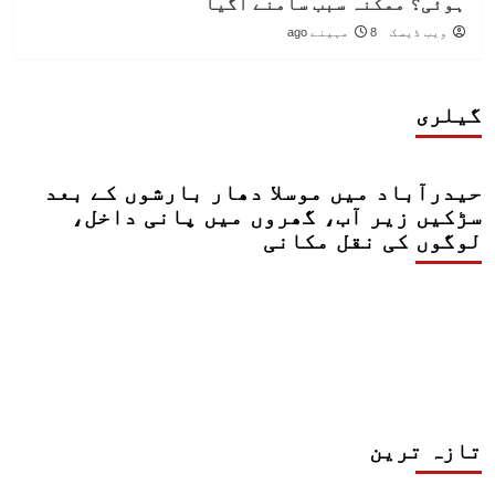
ہوئی؟ ممکنہ سبب سامنے آگیا
ویب ڈیسک
8 مہینے ago
گیلری
حیدرآباد میں موسلا دھار بارشوں کے بعد
سڑکیں زیر آب، گھروں میں پانی داخل،
لوگوں کی نقل مکانی
تازہ ترین