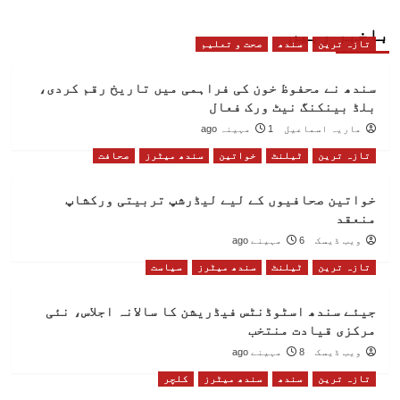
باخبر رہیں
تازہ ترین
سندھ
صحت و تعلیم
سندھ نے محفوظ خون کی فراہمی میں تاریخ رقم کردی،
بلڈ بینکنگ نیٹ ورک فعال
ماریہ اسماعیل
1 مہینہ ago
تازہ ترین
ٹیلنٹ
خواتین
سندھ میٹرز
صحافت
خواتین صحافیوں کے لیے لیڈرشپ تربیتی ورکشاپ
منعقد
ویب ڈیسک
6 مہینے ago
تازہ ترین
ٹیلنٹ
سندھ میٹرز
سیاست
جیئے سندھ اسٹوڈنٹس فیڈریشن کا سالانہ اجلاس، نئی
مرکزی قیادت منتخب
ویب ڈیسک
8 مہینے ago
تازہ ترین
سندھ
سندھ میٹرز
کلچر