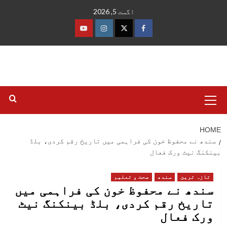
Ski
اگست 5, 2026
t
conten
فیس
ٹوئٹر
انسٹاگرام
یوٹیوب
بک
Primary
Menu
HOME
سندھ نے محفوظ خون کی فراہمی میں تاریخ رقم کردی، بلڈ
بینکنگ نیٹ ورک فعال
تازہ ترین
سندھ
صحت و تعلیم
سندھ نے محفوظ خون کی فراہمی میں
تاریخ رقم کردی، بلڈ بینکنگ نیٹ
ورک فعال