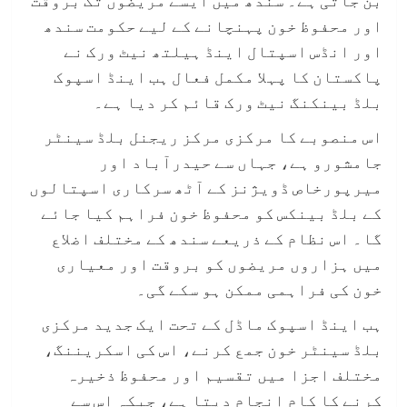
اور محفوظ خون پہنچانے کے لیے حکومت سندھ
اور انڈس اسپتال اینڈ ہیلتھ نیٹ ورک نے
پاکستان کا پہلا مکمل فعال ہب اینڈ اسپوک
بلڈ بینکنگ نیٹ ورک قائم کر دیا ہے۔
اس منصوبے کا مرکزی مرکز ریجنل بلڈ سینٹر
جامشورو ہے، جہاں سے حیدرآباد اور
میرپورخاص ڈویژنز کے آٹھ سرکاری اسپتالوں
کے بلڈ بینکس کو محفوظ خون فراہم کیا جائے
گا۔ اس نظام کے ذریعے سندھ کے مختلف اضلاع
میں ہزاروں مریضوں کو بروقت اور معیاری
خون کی فراہمی ممکن ہو سکے گی۔
ہب اینڈ اسپوک ماڈل کے تحت ایک جدید مرکزی
بلڈ سینٹر خون جمع کرنے، اس کی اسکریننگ،
مختلف اجزا میں تقسیم اور محفوظ ذخیرہ
کرنے کا کام انجام دیتا ہے، جبکہ اس سے