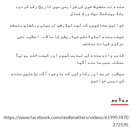
سندھ نے محفوظ خون کی فراہمی میں تاریخ رقم کردی،
بلڈ بینکنگ نیٹ ورک فعال
خواتین صحافیوں کے لیے لیڈرشپ تربیتی ورکشاپ منعقد
جیئے سندھ اسٹوڈنٹس فیڈریشن کا سالانہ اجلاس، نئی
مرکزی قیادت منتخب
قدیم وادی سندھ کی تہذیب کیوں اور کیسے ختم ہوئی؟
ممکنہ سبب سامنے آگیا
سیلاب، غربت اور رکاوٹوں کے باوجود آگے بڑھتیں سندھ
کی دیہی خواتین
ویڈیو
https://www.facebook.com/sindhmatters/videos/619957470
272595