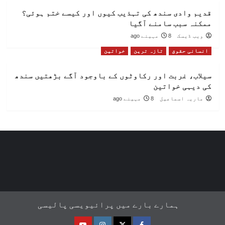
قدیم وادی سندھ کی تہذیب کیوں اور کیسے ختم ہوئی؟
ممکنہ سبب سامنے آگیا
ویب ڈیسک
8 مہینے ago
انسانی حقوق
تازہ ترین
خواتین
سیلاب، غربت اور رکاوٹوں کے باوجود آگے بڑھتیں سندھ
کی دیہی خواتین
ماریہ اسماعیل
8 مہینے ago
ہمارے بارے میں
پرائیویسی پالیسی