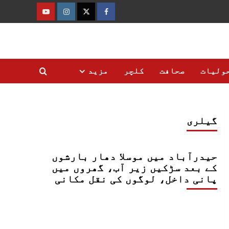
فیس
ٹوئٹر
انسٹاگرام
یوٹیوب
بک
ولیات
صحافت
کلچر
مزید
گیلری
حیدرآباد میں موسلا دھار بارشوں
کے بعد سڑکیں زیر آب، گھروں میں
پانی داخل، لوگوں کی نقل مکانی