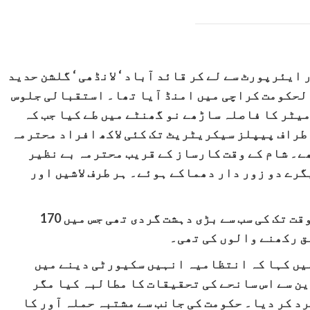
یئرپورٹ سے لے کر قائد آباد ‘ لانڈھی ‘ گلشن حدید
الحکومت کراچی میں امنڈ آیا تھا۔ استقبالی جلوس
میٹر کا فاصلہ ساڑھے نو گھنٹے میں طے کیا جب کہ
طراف پیپلز سیکریٹریٹ تک کئی لاکھ افراد محترمہ
ھے۔ شام کے وقت کارساز کے قریب محترمہ بے نظیر
رے دو زور دار دھماکے ہوئے۔ ہر طرف لاشیں اور
اٹھارہ اکتوبر2007 کا سانحہ کار ساز اس وقت تک کی سب سے بڑی دہشت گردی تھی جس میں 170
ق رکھنے والوں کی تھی۔
میں کہا کہ انتظامیہ انہیں سکیورٹی دینے میں
ن سے اس سانحے کی تحقیقات کا مطالبہ کیا مگر
د کر دیا۔ حکومت کی جانب سے مشتبہ حملہ آور کا