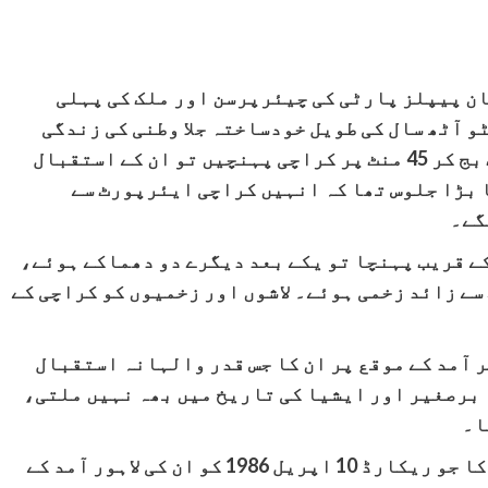
ل 18 اکتوبر 2007 کو پاکستان پیپلز پارٹی کی چیئرپرسن اور ملک کی پہلی
 آٹھ سال کی طویل خودساختہ جلا وطنی کی زندگی
گزارنے کے بعد جب 18 اکتوبر کو دوپہر ایک بج کر 45 منٹ پر کراچی پہنچیں تو ان کے استقبال
ا بڑا جلوس تھا کہ انہیں کراچی ایئرپورٹ سے
کے قریب پہنچا تو یکے بعد دیگرے دو دھماکے ہوئے،
جن میں 180 سے زائد لوگ مارے گئے جبکہ 500 سے زائد زخمی ہوئے۔ لاشوں اور زخمیوں کو کراچی کے
 آمد کے موقع پر ان کا جس قدر والہانہ استقبال
 برصغیر اور ایشیا کی تاریخ میں بھہ نہیں ملتی،
محترمہ بے نظیر بھٹو کے تاریخی استقبال کا جو ریکارڈ 10 اپریل 1986 کو ان کی لاہور آمد کے