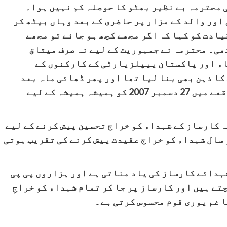
ات کے بعد بھی محترمہ بے نظیر بھٹو کا حوصلہ کم نہیں ہوا۔
اور والد کے مزار پر حاضری کے بعد وہاں بیٹھ کر
یادت کو کہا کہ اگر مجھے کچھ ہو جائے تو مجھے
تھی۔ محترمہ نے جمہوریت کے لیے نہ صرف میثاق
ء اور پاکستان پیپلزپارٹی کے کارکنوں کے
کا ذہن بھی بنا لیا تھا اور پھر ڈھائی ماہ بعد
انہیں بھی راولپنڈی میں دہشت گردی کے واقعے میں 27 دسمبر 2007 کو ہمیشہ ہمیشہ کے لیے
 کارساز کے شہداء کو خراج تحسین پیش کرنے کے لیے
 سال شہداء کو خراج عقیدت پیش کرنے کی تقریب ہوتی
 پارٹی شہدائے کارساز کی یاد مناتی ہے اور ہزاروں پی پی
ے ہیں اور کارساز پر جا کر تمام شہداء کو خراجِ
 غم پوری قوم محسوس کرتی ہے۔