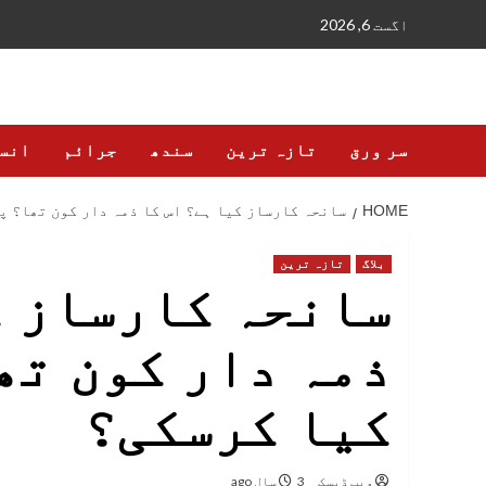
Ski
اگست 6, 2026
t
conten
سر ورق
تازہ ترین
سندھ
جرائم
انس
HOME
سانحہ کارساز کیا ہے؟ اس کا ذمہ دار کون تھا؟ 
بلاگ
تازہ ترین
سانحہ کارساز ک
ذمہ دار کون تھ
کیا کرسکی؟
ویب ڈیسک
3 سال ago