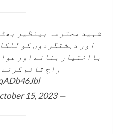
اور دہشتگردوں کو للکا
بااختیار بنانے اور عوام
راج قائم کرنے 
bqADb46Jbl
ctober 15, 2023
— PPP (@MediaCellPPP)