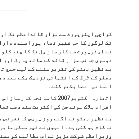
کراچی ایئرپورٹ سے مزار قائداعظم تک اور ا
تک لوگوں کا جم غفیر تھا، پورا سندھ دار
نے ایئرپورٹ سے کار ساز پل تک کا چند کلو 
دوسری جانب مزار قائد کے ساتھ پارک اور ا
بے نظیر بھٹو کی تقریر سننے کے لیے جمع ت
بھٹو کے ٹرک کے انتہائی نزدیک یکے بعد دیگ
انسانی اعضا بکھر گئے۔
افراد ہلاک ہوئے جن کی اکثریت سندھ سے تعل
بے نظیر بھٹو نے اگلے روز پریس کانفرنس 
ناکام ہو گئی ہے۔ انہوں نے غیرملکی ماہری
وزیراعظم شوکت عزیز نے اس مطالبے کو مستر