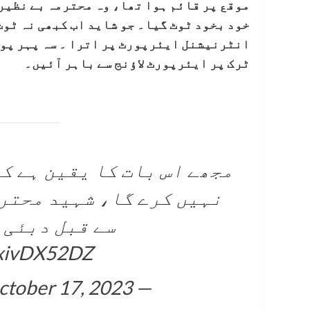
خود بخود ٹوٹ گیا۔ جو شاید اب کبھی نہ ٹو
انٹرنیشنل ایئرپورٹ پر اترا ۔ سہ پہر پون
ٹرک پر ایئرپورٹ لاؤنج سے باہر آئیں۔
مجھے اس بات کا یقین ہے ک
نہیں کرے گا، شہید محتر
سے قبل دبئی 
/TxivDX52DZ
ctober 17, 2023
— PPP (@MediaCellPPP)