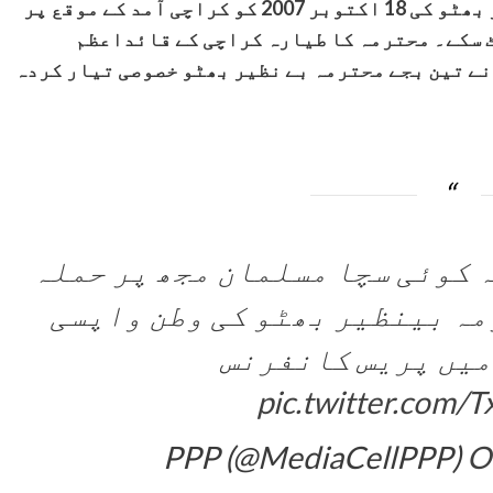
موقع پر قائم ہوا تھا، وہ محترمہ بے نظیر بھٹو کی 18 اکتوبر 2007 کو کراچی آمد کے موقع پر
ٹ سکے۔ محترمہ کا طیارہ کراچی کے قائداعظم
ے تین بجے محترمہ بے نظیر بھٹو خصوصی تیار کردہ
ہ کوئی سچا مسلمان مجھ پر حملہ
مہ بینظیر بھٹو کی وطن واپسی
میں پریس کانفرنس
pic.twitter.com
O