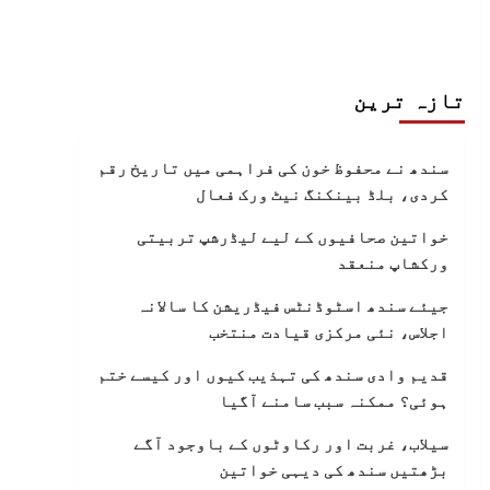
تازہ ترین
سندھ نے محفوظ خون کی فراہمی میں تاریخ رقم
کردی، بلڈ بینکنگ نیٹ ورک فعال
خواتین صحافیوں کے لیے لیڈرشپ تربیتی
ورکشاپ منعقد
جیئے سندھ اسٹوڈنٹس فیڈریشن کا سالانہ
اجلاس، نئی مرکزی قیادت منتخب
قدیم وادی سندھ کی تہذیب کیوں اور کیسے ختم
ہوئی؟ ممکنہ سبب سامنے آگیا
سیلاب، غربت اور رکاوٹوں کے باوجود آگے
بڑھتیں سندھ کی دیہی خواتین