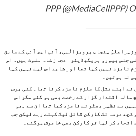
O
زیراعلیٰ پنجاب پرویزالٰہی، آئی ایس آئی کے سابق
ی جنس بیورو بریگیڈیئر اعجاز شاہ ملوث ہیں۔ اس
م نامزد نہیں کیا تھا اور شاید اس لیے نہیں کیا
ہی نہ ہوتیں۔
 نے اپنے قتل کا ملزم نامزد کرنا تھا۔ کئی برس
سالہ اقتدار گزار کے رخصت بھی ہو گئی مگر اس
یں بے نظیر بھٹو نے نامزد کیا تھا ان سے بھی
و کچھ عرصہ تک کارکن قاتل لیگ کہتے رہے لیکن جب
ے اتحاد کر لیا تو کارکن بھی خاموش ہوگئے۔