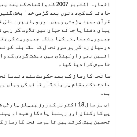
اٹھارہ اکتوبر 2007 کے واقع
حادثہ کے کچھ دنوں بعد گڑھی خدا بخش گئیں 
قرآن مجید پڑھتی رہیں اور وہاں پر اعلیٰ ق
یہاں دفنایا جائے جہاں میں تلاوت کر رہی 
جمہوریت معاہدہ کیا بلکہ جمہوریت کی بقا
درمیان رہ کر ہر صورتحال کا مقابلہ کرنے 
خاموش کرادیا گیا۔
سانحہ کارساز کے بعد حکومت سندھ نے سانحہ
حادثے کے مقام پر یادگار قائم کی جہاں ہر
ہے۔
اب ہر سال 18 اکتوبر کے روز پیپلز
پی کارکنان اور رہنما یادگارِ شہداء پہنچت
تحسین پیش کرتے ہیں تاہم سانحہ کارساز کا