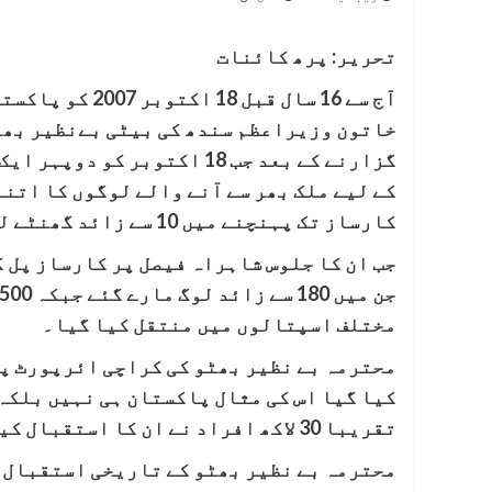
تحریر: پرھ کائنات
آج سے 16 سال قب
خاتون وزیراعظم سندھ کی بیٹی بےنظیر بھٹو
کے لیے ملک بھر سے آنے والے لوگوں کا اتن
کارساز تک پہنچنے میں 10 سے زائد گھنٹے لگے۔
جب ان کا جلوس شاہراہ فیصل پر کارساز پل 
مختلف اسپتالوں میں منتقل کیا گیا۔
محترمہ بے نظیر بھٹو کی کراچی ائرپورٹ پر
کیا گیا اس کی مثال پاکستان ہی نہیں بلکہ
تقریبا 30 لاکھ افراد نے ان کا استقبال کیا۔