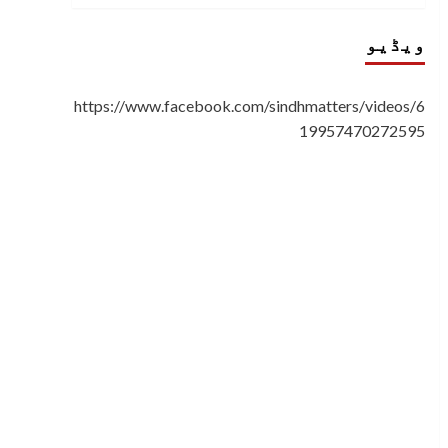
ویڈیو
https://www.facebook.com/sindhmatters/videos/6
19957470272595