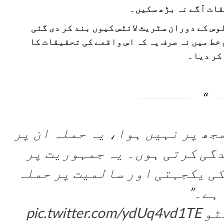
ات آگے نہ بڑھ سکیں۔
وس کے دوران سٹریٹ لائٹس کیوں بند کر دی گئی
خط میں نہ صرف یہ کہ اس واقعے کی تحقیقات کا
کر دیا۔
20 کو حملہ مجھ پر نہیں ہوا، یہ حملہ ان پر
دگی کرتی ہوں۔ یہ جمہوریت پر
کی یکجہتی اور سالمیت پر حملہ
ہے۔”
ٹو
pic.twitter.com/ydUq4vd1TE