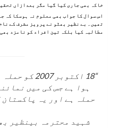
خاکہ بھی جاری کیا گیا مگر بعدازاں تحقیق
اس سوال کا جواب بھی معلوم نہ ہوسکا کہ جل
تھیں۔ بے نظیر بھٹو نے پرویز مشرف کے نام 
مطالبہ کیا بلکہ تین افراد کو نامزد بھی 
“18 اکتوبر 07
ہوا ہے جس کی میں نمائن
حملہ ہے اور یہ پاکستان 
شہید محترمہ بینظیر بھ