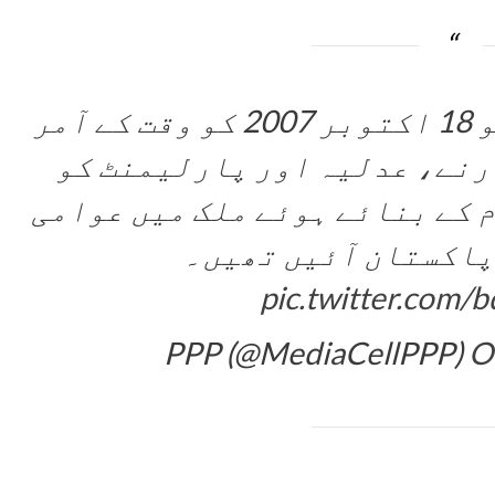
شہید محترمہ بینظیر بھٹو 18 اکتوبر 2007 کو وقت کے آمر
رنے، عدلیہ اور پارلیمنٹ کو
 کے بنائے ہوئے ملک میں عوامی
پاکستان آئیں تھیں۔
pic.twitter.com/
O