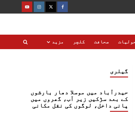
فیس
ٹوئٹر
انسٹاگرام
یوٹیوب
بک
ولیات
صحافت
کلچر
مزید
گیلری
حیدرآباد میں موسلا دھار بارشوں
کے بعد سڑکیں زیر آب، گھروں میں
پانی داخل، لوگوں کی نقل مکانی