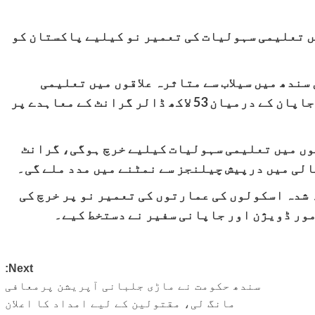
یں تعلیمی سہولیات کی تعمیر نو کیلیے پاکستان کو
سندھ میں سیلاب سے متاثرہ علاقوں میں تعلیمی
سہولیات کی تعمیر نو کیلیے پاکستان اور جاپان کے درمیان 53 لاکھ ڈالر گرانٹ کے معاہدے پر
قوں میں تعلیمی سہولیات کیلیے خرچ ہوگی، گرانٹ
لی میں درپیش چیلنجز سے نمٹنے میں مدد ملے گی۔
ور پر تباہ شدہ اسکولوں کی عمارتوں کی تعمیر نو پر خرچ کی
ور ڈویژن اور جاپانی سفیر نے دستخط کیے۔
Next:
سندھ حکومت نے ماڑی جلبانی آپریشن پرمعافی
مانگ لی، مقتولین کے لیے امداد کا اعلان