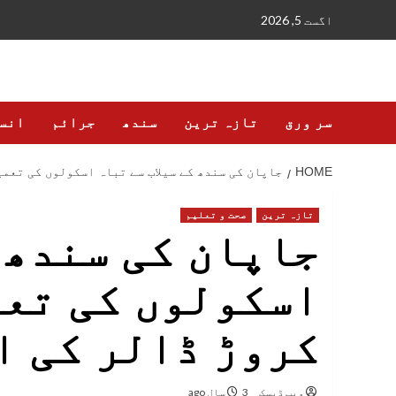
Ski
اگست 5, 2026
t
conten
سر ورق
تازہ ترین
سندھ
جرائم
انس
HOME
جاپان کی سندھ کے سیلاب سے تباہ اسکولوں کی تعمیر کے لیے 53 کروڑ ڈ
تازہ ترین
صحت و تعلیم
جاپان کی سندھ 
کروڑ ڈالر کی ا
ویب ڈیسک
3 سال ago