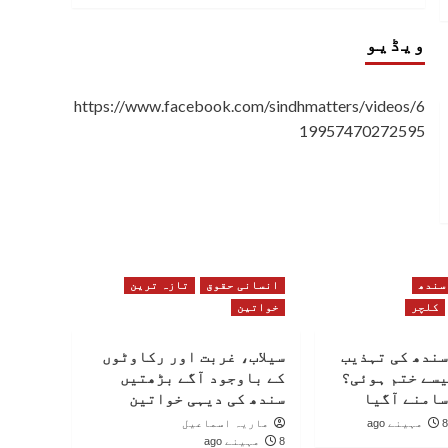
ویڈیو
https://www.facebook.com/sindhmatters/videos/6
19957470272595
سندھ
انسانی حقوق
تازہ ترین
کلچر
خواتین
سندھ کی تہذیب
سیلاب، غربت اور رکاوٹوں
یسے ختم ہوئی؟
کے باوجود آگے بڑھتیں
سامنے آگیا
سندھ کی دیہی خواتین
8 مہینے ago
ماریہ اسماعیل
8 مہینے ago