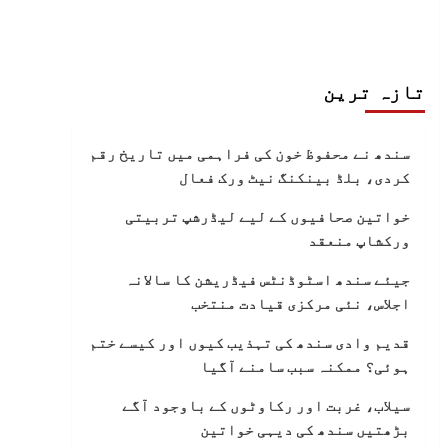
تازہ ترین
سندھ نے محفوظ خون کی فراہمی میں تاریخ رقم
کردی، بلڈ بینکنگ نیٹ ورک فعال
خواتین صحافیوں کے لیے لیڈرشپ تربیتی
ورکشاپ منعقد
جیئے سندھ اسٹوڈنٹس فیڈریشن کا سالانہ
اجلاس، نئی مرکزی قیادت منتخب
قدیم وادی سندھ کی تہذیب کیوں اور کیسے ختم
ہوئی؟ ممکنہ سبب سامنے آگیا
سیلاب، غربت اور رکاوٹوں کے باوجود آگے
بڑھتیں سندھ کی دیہی خواتین