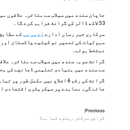
جاپان سندھ میں سیلاب سے متاثرہ علاقوں م
53 لاکھ ڈالر کی گرانٹ فراہم کرے گا۔
سرکاری خبر رساں ادارے
اے پی پی
کے مطابق 
دستخط ہوئے۔
گرانٹ صوبہ سندھ میں سیلاب سے متاثرہ علا
سے سندھ میں بنیادی تعلیمی ڈھانچے کی بحا
گرانٹ کی رقم 6 اضلاع میں مکمل ط
جائے گی، معاہدے پر سیکریٹری اقتصادی ام
Post
Previous:
کراچی سرکلر ریلوے کیا ہے؟
navigation