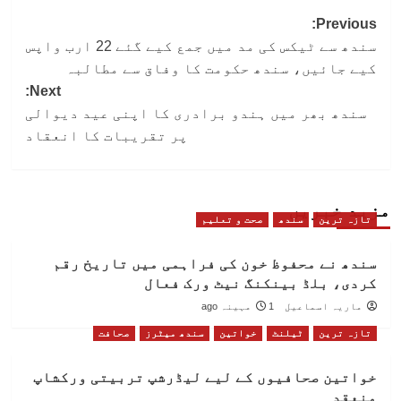
Post
Previous:
سندھ سے ٹیکس کی مد میں جمع کیے گئے 22 ارب واپس
navigation
کیے جائیں، سندھ حکومت کا وفاق سے مطالبہ
Next:
سندھ بھر میں ہندو برادری کا اپنی عید دیوالی
پر تقریبات کا انعقاد
مزید خبریں
تازہ ترین
سندھ
صحت و تعلیم
سندھ نے محفوظ خون کی فراہمی میں تاریخ رقم
کردی، بلڈ بینکنگ نیٹ ورک فعال
ماریہ اسماعیل
1 مہینہ ago
تازہ ترین
ٹیلنٹ
خواتین
سندھ میٹرز
صحافت
خواتین صحافیوں کے لیے لیڈرشپ تربیتی ورکشاپ
منعقد