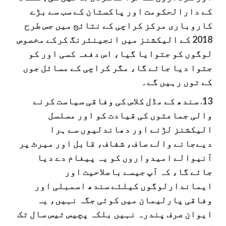
کے دارالحکومت اور پاکستان کے سب سے بڑے
کاروباری مرکز کراچی کے نتائج میں جس طرح
2018 کے الیکشنز میں انجینئرنگ کرکے مخصوص
لوگوں کو جتوایا گیا، اس دفعہ کسی اور کو
جتوا دیا جائے گا، مگر کراچی کے مسائل جوں
کے توں رہیں گے۔
13. سندھ کے مڈل کلاس کی وفاقی سیاست کرنے
والی جماعتوں کی قیادت کو اور مسلسل
الیکشنز لڑنے اور دھاندلیوں سے ہرا
دیےجانے والے صاف، شفاف، قابل اور میرٹ پر
آنیوالے امیدواروں کو یہ پیغام دے دیا
جائے گا، کہ آپ جیسے باصلاحيت اور
ايماندارلوگوں کیلئے سندھ اسمبلی اور
وفاقی پارلیمان میں کوئی جگہ نہیں، یہ
ایوان صرف پندرہ نہیں بلکہ پچیس تیس سال تک