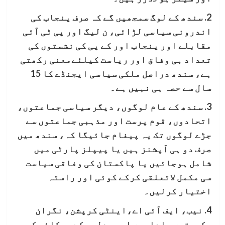
2. سندھ کے لوگ سمجھیں گے کہ صرف پنجاب کی
اندرونی سیاسی لڑائی، ن لیگ اور پی ٹی آئی
مقابلے اور پنجاب اور کے پی کی نشستوں کی
تعداد ہی وفاق اور ریاست کیلئےمعنی رکھتی
ہے، سندھ دراصل ملکی سیاسی ایجنڈے کا 15
سال سے حصہ ہی نہیں ہے۔
3. سندھ کے عام لوگوں، دیگر سیاسی جماعتوں،
اتحادوں، قوم پرست اور مذہبی جماعتوں سے
جڑے لوگوں تک یہ پیغام جائیگا کہ، سندھ میں
صرف دو ہی آپشنز ہیں یا پیپلز پارٹی میں
شامل ہوجائیں یا پاکستان کی وفاقی سیاست
سی مکمل لاتعلقی کرکے کوئی اور راستہ
اختیار کرلیں۔
4. نیب، ایف آئی اے،اینٹی کرپشن، نگران
حکومتوں، اداروں اور عدلیہ کے جھکائو کی