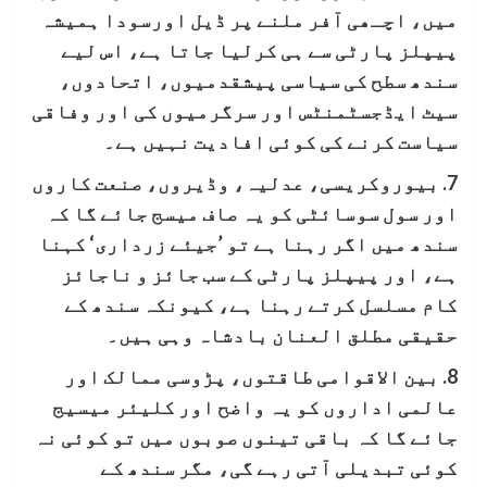
میں، اچـھی آفر ملنے پر ڈیل اورسودا ہمیشہ
پیپلز پارٹی سے ہی کرلیا جاتا ہے، اس لیے
سندھ سطح کی سیاسی پیشقدمیوں، اتحادوں،
سیٹ ایڈجسٹمنٹس اور سرگرمیوں کی اور وفاقی
سیاست کرنے کی کوئی افادیت نہیں ہے۔
7. بیوروکریسی، عدلیہ، وڈیروں، صنعت کاروں
اور سول سوسائٹی کو یہ صاف میسج جائے گا کہ
سندھ میں اگر رہنا ہے تو ’جیئے زرداری‘ کہنا
ہے، اور پیپلز پارٹی کے سب جائز و ناجائز
کام مسلسل کرتے رہنا ہے، کیونکہ سندھ کے
حقيقی مطلق العنان بادشاہ وہی ہیں۔
8. بین الاقوامی طاقتوں، پڑوسی ممالک اور
عالمی اداروں کو یہ واضح اور کلیئر میسیج
جائے گا کہ باقی تینوں صوبوں میں تو کوئی نہ
کوئی تبدیلی آتی رہے گی، مگر سندھ کے