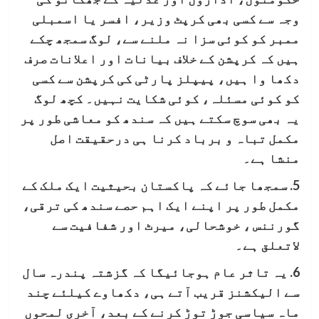
وجہ سے کسی بھی کرپٹ وزیر، افسر یا اسمبلی
ممبر کو کوئی سزا نہ ملنے سے، لوگ سمجھ چکے
ہیں کہ کرپشن کے خلاف بیانات اور اعلانات صرف
دکھا وا ہیں، پیپلز پارٹی کی کرپشن سے کسی
کو کوئی مسئلہ، کوئی شکایت نہیں۔ کچھ لوگ
یہ بھی سوچ سکتے ہیں کہ سندھ کو معاشی طور پر
مکمل تباہ و برباد کرنا ہی درحقیقت اصل
منشا ہے۔
5. سمجھا جائے کہ پاکستان بحیثیت ایک ملک کے
مکمل طور پر اپنے ایک اہم حصے سندھ کی ترقی،
گورننس ، خوشحالی، میرٹ اور شفافیت سے
لاتعلق ہے۔
6. یہ تاثر عام ہوجائیگا کہ گزشتہ پندرہ سال
سے الیکشنز قریب آتے ہی، دکھاوے کیلئے چند
ماہ سیاسی جوڑ توڑ کرنے کے بعد، آخری لمحوں