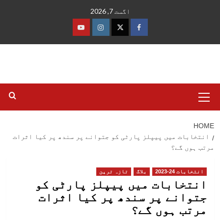
Ski
اگست 7, 2026
t
conten
فیس
ٹوئٹر
انسٹاگرام
یوٹیوب
بک
Primary
Menu
HOME
انتخابات میں پیپلز پارٹی کو جتوانے پر سندھ پر کیا اثرات
مرتب ہوں گے؟
انتخابات 24-2023
بلاگ
تازہ ترین
انتخابات میں پیپلز پارٹی کو
جتوانے پر سندھ پر کیا اثرات
مرتب ہوں گے؟