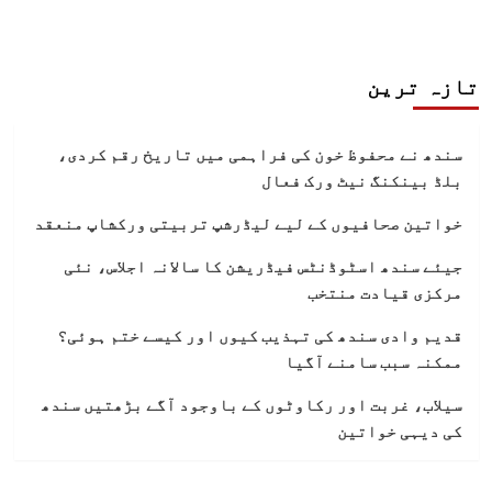
تازہ ترین
سندھ نے محفوظ خون کی فراہمی میں تاریخ رقم کردی،
بلڈ بینکنگ نیٹ ورک فعال
خواتین صحافیوں کے لیے لیڈرشپ تربیتی ورکشاپ منعقد
جیئے سندھ اسٹوڈنٹس فیڈریشن کا سالانہ اجلاس، نئی
مرکزی قیادت منتخب
قدیم وادی سندھ کی تہذیب کیوں اور کیسے ختم ہوئی؟
ممکنہ سبب سامنے آگیا
سیلاب، غربت اور رکاوٹوں کے باوجود آگے بڑھتیں سندھ
کی دیہی خواتین