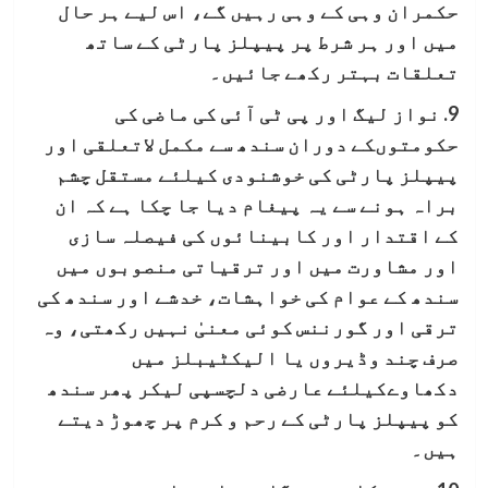
حکمران وہی کے وہی رہیں گے، اس لیے ہر حال
میں اور ہر شرط پر پیپلز پارٹی کے ساتھ
تعلقات بہتر رکھے جائیں۔
9. نواز لیگ اور پی ٹی آئی کی ماضی کی
حکومتوںکے دوران سندھ سے مکمل لاتعلقی اور
پیپلز پارٹی کی خوشنودی کیلئے مستقل چشم
براہ ہونے سے یہ پیغام دیا جا چکا ہے کہ ان
کے اقتدار اور کابینائوں کی فیصلہ سازی
اور مشاورت میں اور ترقیاتی منصوبوں میں
سندھ کے عوام کی خواہشات، خدشے اور سندھ کی
ترقی اور گورننس کوئی معنیٰ نہیں رکھتی، وہ
صرف چند وڈیروں یا الیکٹیبلز میں
دکھاوےکیلئے عارضی دلچسپی ليکر پھر سندھ
کو پیپلز پارٹی کے رحم و کرم پر چھوڑ دیتے
ہیں۔