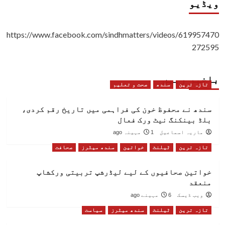
ویڈیو
https://www.facebook.com/sindhmatters/videos/619957470
272595
باخبر رہیں
تازہ ترین
سندھ
صحت و تعلیم
سندھ نے محفوظ خون کی فراہمی میں تاریخ رقم کردی،
بلڈ بینکنگ نیٹ ورک فعال
ماریہ اسماعیل
1 مہینہ ago
تازہ ترین
ٹیلنٹ
خواتین
سندھ میٹرز
صحافت
خواتین صحافیوں کے لیے لیڈرشپ تربیتی ورکشاپ
منعقد
ویب ڈیسک
6 مہینے ago
تازہ ترین
ٹیلنٹ
سندھ میٹرز
سیاست