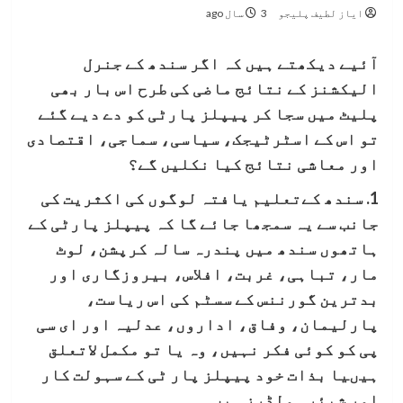
ایاز لطیف پلیجو
3 سال ago
آئیے دیکھتے ہیں کہ اگر سندھ کے جنرل
الیکشنز کے نتائج ماضی کی طرح اس بار بھی
پلیٹ میں سجا کر پیپلز پارٹی کو دے دیے گئے
تو اس کے اسٹرٹیجک، سیاسی، سماجی، اقتصادی
اور معاشی نتائج کیا نکلیں گے؟
1. سندھ کےتعلیم یافتہ لوگوں کی اکثریت کی
جانب سے یہ سمجھا جائے گا کہ پیپلز پارٹی کے
ہاتھوں سندھ میں پندرہ سالہ کرپشن، لوٹ
مار، تباہی، غربت، افلاس، بیروزگاری اور
بدترین گورننس کے سسٹم کی اس ریاست،
پارلیمان، وفاق، اداروں، عدلیہ اور ای سی
پی کو کوئی فکر نہیں، وہ یا تو مکمل لاتعلق
ہیںیا بذات خود پیپلز پار ٹی کے سہولت کار
اور شیئر ہولڈرز ہیں۔