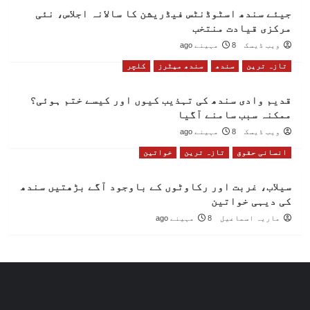
جیئے سندھ اسٹوڈنٹس فیڈریشن کا سالانہ اجلاس، نئی
مرکزی قیادت منتخب
ویب ڈیسک
8 مہینے ago
تازہ ترین
سندھ
سندھ میٹرز
کلچر
قدیم وادی سندھ کی تہذیب کیوں اور کیسے ختم ہوئی؟
ممکنہ سبب سامنے آگیا
ویب ڈیسک
8 مہینے ago
انسانی حقوق
تازہ ترین
خواتین
سیلاب، غربت اور رکاوٹوں کے باوجود آگے بڑھتیں سندھ
کی دیہی خواتین
ماریہ اسماعیل
8 مہینے ago