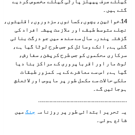
کیلئے صرف پیپلز پارٹی کیلئے مخصوص کردیے
گئے ہیں۔
14.خواتین،بچوں،کسانوں،مزدوروں،اقلیتوں،
نچلے متوسط طبقے اور ملازمت پیشہ افراد کی
گزشتہ پندرہ سال سے سندھ میں جو درگت بنائی
گئی ہے، انکے وسائل کو جس طرح لوٹا گیا ہے،
سرکاری محکموں کو جس طرح کرپشن، سفارش،
لوٹ مار اور اقرباپروری کے مراکز بنا دیا
گیا ہے، اس سے معاشرے کے یہ کمزور طبقات
ملکی حالات سے مکمل طور پر مایوس اور لاتعلق
ہوجائیں گے۔
………………………………………………………
یہ تحریر ابتدائی طور پر روزنامہ
جنگ
میں
شائع ہوئی۔