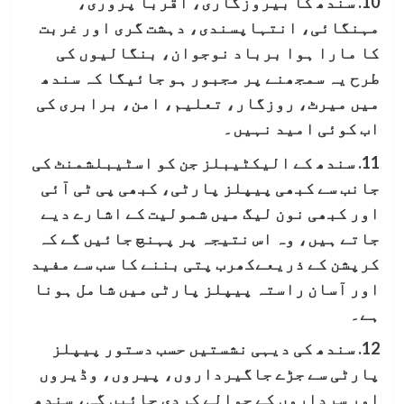
10. سندھ کا بیروزگاری، اقربا پروری،
مہنگائی، انتہاپسندی، دہشت گری اور غربت
کا مارا ہوا برباد نوجوان، بنگالیوں کی
طرح یہ سمجھنے پر مجبور ہو جائیگا کہ سندھ
میں میرٹ، روزگار، تعلیم، امن، برابری کی
اب کوئی امید نہیں۔
11. سندھ کے الیکٹیبلز جن کو اسٹیبلشمنٹ کی
جانب سے کبھی پیپلز پارٹی، کبھی پی ٹی آئی
اور کبھی نون لیگ میں شمولیت کے اشارے دیے
جاتے ہیں، وہ اس نتیجہ پر پہنچ جائیں گے کہ
کرپشن کے ذریعےکھرب پتی بننے کا سب سے مفید
اور آسان راستہ پیپلز پارٹی میں شامل ہونا
ہے۔
12. سندھ کی دیہی نشستیں حسب دستور پیپلز
پارٹی سے جڑے جاگیرداروں، پیروں، وڈیروں
اور سرداروں کے حوالے کردی جائیں گی، سندھ