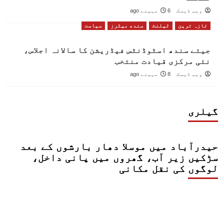
ویب ڈیسک
6 مہینے ago
تازہ ترین
ٹیلنٹ
سندھ میٹرز
سیاست
جیئے سندھ اسٹوڈنٹس فیڈریشن کا سالانہ اجلاس،
نئی مرکزی قیادت منتخب
ویب ڈیسک
8 مہینے ago
گیلری
حیدرآباد میں موسلا دھار بارشوں کے بعد
سڑکیں زیر آب، گھروں میں پانی داخل،
لوگوں کی نقل مکانی