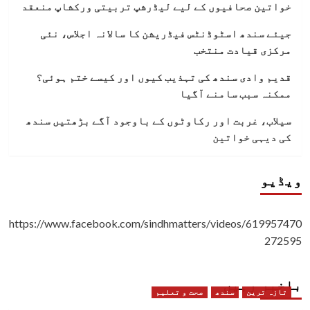
خواتین صحافیوں کے لیے لیڈرشپ تربیتی ورکشاپ منعقد
جیئے سندھ اسٹوڈنٹس فیڈریشن کا سالانہ اجلاس، نئی
مرکزی قیادت منتخب
قدیم وادی سندھ کی تہذیب کیوں اور کیسے ختم ہوئی؟
ممکنہ سبب سامنے آگیا
سیلاب، غربت اور رکاوٹوں کے باوجود آگے بڑھتیں سندھ
کی دیہی خواتین
ویڈیو
https://www.facebook.com/sindhmatters/videos/619957470
272595
باخبر رہیں
تازہ ترین
سندھ
صحت و تعلیم