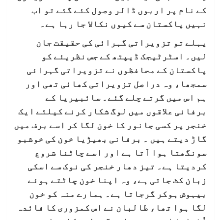
کے نام پر اربوں ڈالر وصول کئے گئے تو اب
نہیں پاکستان سے کیوں نکالا جا رہا ہے۔
پہلے تو تزویراتی گہرائی کی حقیقت جان
لیں۔ اسٹرٹیجک ڈیپتھ کے جس نظریئے کو
پاکستان کے محافظوں نے تزویراتی گہرائی
سمجھا، وہ دراصل تزویراتی کھائی تھی اور
ہم اس میں گرتے چلے گئے۔ سائبیریا کے
برفانی علاقوں میں لوگ شکار کرنے کیلئے ایک
خنجر پر کسی جانور کا خون لگا کر اسے برف میں
گاڑ دیتے ہیں ۔ برفانی بھیڑیا خون کی خوشبو
سونگھتا ہوا آتا ہے اور اسے چاٹنا شروع
کردیتا ہے۔ تیز دھار خنجر کی نوک سے اسکی
زبان کٹ جاتی ہے، وہ اپنا خون چاٹتے ہوئے
بیہوش ہوکر گرجاتا ہے۔ ہمارے منہ کو خون
لگا ہوا تھا، طالبان نے اس کمزوری کا فائدہ