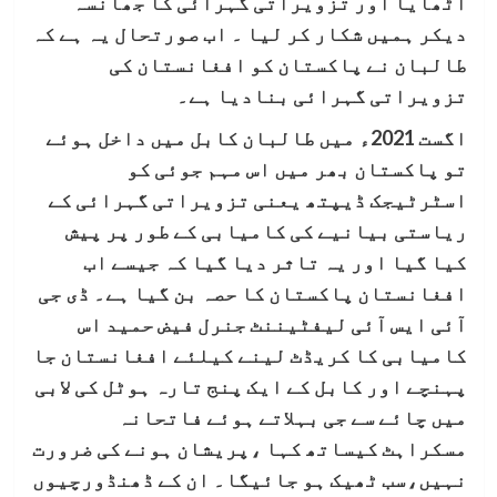
اُٹھایا اور تزویراتی گہرائی کا جھانسہ
دیکر ہمیں شکار کر لیا ۔ اب صورتحال یہ ہے کہ
طالبان نے پاکستان کو افغانستان کی
تزویراتی گہرائی بنادیا ہے۔
اگست 2021ء میں طالبان کابل میں داخل ہوئے
تو پاکستان بھر میں اس مہم جوئی کو
اسٹرٹیجک ڈیپتھ یعنی تزویراتی گہرائی کے
ریاستی بیانیے کی کامیابی کے طور پر پیش
کیا گیا اور یہ تاثر دیا گیا کہ جیسے اب
افغانستان پاکستان کا حصہ بن گیا ہے۔ ڈی جی
آئی ایس آئی لیفٹیننٹ جنرل فیض حمید اس
کامیابی کا کریڈٹ لینے کیلئے افغانستان جا
پہنچے اور کابل کے ایک پنج تارہ ہوٹل کی لابی
میں چائے سے جی بہلاتے ہوئے فاتحانہ
مسکراہٹ کیساتھ کہا ،پریشان ہونے کی ضرورت
نہیں،سب ٹھیک ہو جائیگا۔ ان کے ڈھنڈورچیوں