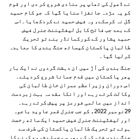
نے ڈھول کی تھاپ پر منادی شروع کر دی اور قوم
کو یہ مژدہ جانفزا سنایا گیا کہ جو کام حمید
گل نہ کرسکے، وہ فیض حمید نے کردکھایا۔اس
کے بعد جب فاتح کابل لیفٹیننٹ جنرل فیض
حمید پشاور کے کورکمانڈر بنے تو تحریک
طالبان پاکستان کیساتھ جنگ بندی کا معاہدہ
کرلیا گیا۔
جنگ بندی کی آڑ میں ان دہشت گردوں نے ایک بار
پھر پاکستان میں قدم جمانا شروع کردیئے۔
اس دوران وزیراعظم عمران خان طالبان کی
وکالت کرتے رہے اور انکا مقدمہ بہت زبردست
انداز میں عالمی فورمز پر پیش کرتے رہے۔
29نومبر 2022ء کو جب جنرل قمر جاوید باجوہ
اور لیفٹیننٹ جنرل فیض حمید ایک ساتھ رخصت
ہوئے تو تحریک طالبان پاکستان کی طرف سے
جنگ بندی ختم کرکے پھر سے حملے شروع کرنے کا