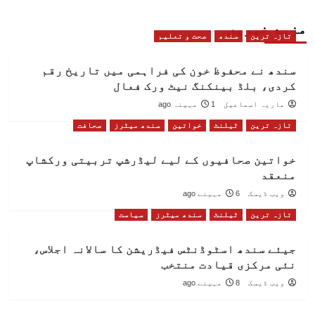
مزید خبریں
تازہ ترین
سندھ
صحت و تعلیم
سندھ نے محفوظ خون کی فراہمی میں تاریخ رقم
کردی، بلڈ بینکنگ نیٹ ورک فعال
ماریہ اسماعیل
1 مہینہ ago
تازہ ترین
ٹیلنٹ
خواتین
سندھ میٹرز
صحافت
خواتین صحافیوں کے لیے لیڈرشپ تربیتی ورکشاپ
منعقد
ویب ڈیسک
6 مہینے ago
تازہ ترین
ٹیلنٹ
سندھ میٹرز
سیاست
جیئے سندھ اسٹوڈنٹس فیڈریشن کا سالانہ اجلاس،
نئی مرکزی قیادت منتخب
ویب ڈیسک
8 مہینے ago