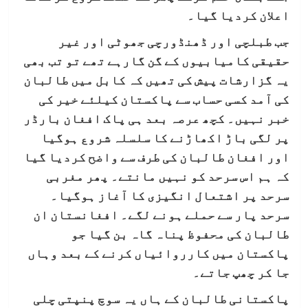
اعلان کردیا گیا۔
جب طبلچی اور ڈھنڈورچی جھوٹی اور غیر
حقیقی کامیابیوں کے گن گارہے تھے تو تب بھی
یہ گزارشات پیش کی تھیں کہ کابل میں طالبان
کی آمد کسی حساب سے پاکستان کیلئے خیر کی
خبر نہیں۔ کچھ عرصہ بعد ہی پاک افغان بارڈر
پر لگی باڑ اکھاڑنے کا سلسلہ شروع ہوگیا
اور افغان طالبان کی طرف سے واضح کردیا گیا
کہ ہم اس سرحد کو نہیں مانتے۔ پھر مغربی
سرحد پر اشتعال انگیزی کا آغاز ہوگیا۔
سرحد پار سے حملے ہونے لگے۔ افغانستان ان
طالبان کی محفوظ پناہ گاہ بن گیا جو
پاکستان میں کارروائیاں کرنے کے بعد وہاں
جا کر چھپ جاتے۔
پاکستانی طالبان کے ہاں یہ سوچ پنپتی چلی