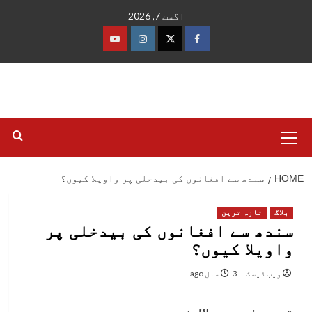
Ski
اگست 7, 2026
t
conten
فیس
ٹوئٹر
انسٹاگرام
یوٹیوب
بک
Primary
Menu
HOME
سندھ سے افغانوں کی بیدخلی پر واویلا کیوں؟
بلاگ
تازہ ترین
سندھ سے افغانوں کی بیدخلی پر
واویلا کیوں؟
ویب ڈیسک
3 سال ago