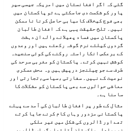
گئی کہ اگر افغانستان میں امریکہ جیسی سپر
پاور کو شکست دی جاسکتی ہے تو پاکستان میں
بھی فوج کیخلاف کامیابی حاصل کرنا ناممکن
نہیں۔ تلخ حقیقت یہی ہے کہ افغان طالبان
پاکستان میں فساد پھیلانے والے ان دہشت
گردوں کیلئے نرم گوشہ رکھتے ہیں اور وعدوں
کے برعکس انکا راستہ روکنے کی کوئی سنجیدہ
کوشش نہیں کرتے۔ پاکستان کو مغربی سرحد کی
طرف سے جو چیلنجز درپیش ہیں وہ محض عسکری
نوعیت کے نہیں۔ سفارتی ،سیاسی،تجارتی اور
معاشی حوالوں سے بھی پاکستان کو مشکلات کا
سامنا ہے۔
مثال کے طور پر افغان طالبان کی آمد سے پہلے
پاکستانی مزدور وہاں کام کرنے جایا کرتے
تھے اور ڈالروں کی شکل میں غیر ملکی
زرمبادلہ پاکستان آتا تھا مگر اب ڈالروں