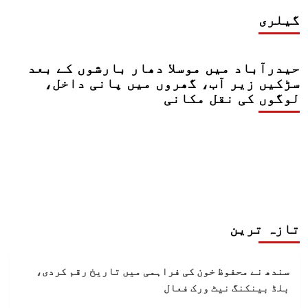
گیلری
حیدرآباد میں موسلا دھار بارشوں کے بعد
سڑکیں زیر آب، گھروں میں پانی داخل،
لوگوں کی نقل مکانی
تازہ ترین
سندھ نے محفوظ خون کی فراہمی میں تاریخ رقم کردی،
بلڈ بینکنگ نیٹ ورک فعال