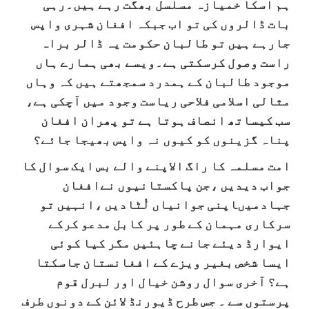
ہم اسکا خمیازہ مسلسل بھگت رہے ہیں۔رہی
بات ڈالروں کی تو اب جبکہ افغان شہری واپس
جارہے ہیں تو طالبان حکومت یہ ڈالر براہ
راست وصول کرسکتی ہے۔ویسے بھی ہمارے ہاں
موجود طالبان کے ہمدرد سمجھتے ہیں کہ وہاں
مثالی اسلامی فلاحی ریاست وجود میں آچکی ہے،
سب کیساتھ انصاف ہوتا ہے تو پھران افغان
پناہ گزینوں کو کیوں نہ واپس بھیجا جائے؟
امت مسلمہ کا راگ الاپنے والے بس ایک سوال کا
جواب دیدیں ،جن پاکستانیوں نےافغان
جہادمیںاپنی جوانیاں لُٹادیں ،انہیں تو
سرکاری مہمان کے طور پر کابل مدعو کرکے
ایوارڈ دیئے جانے چاہئیں مگر کیا کوئی
ایسا شخص بغیر ویزے کے افغانستان جاسکتا
ہے؟ آخری سوال روشن خیال اور لبرل قوم
پرستوں سے ۔ جس طرح ڈیورنڈ لائن کے دونوں طرف