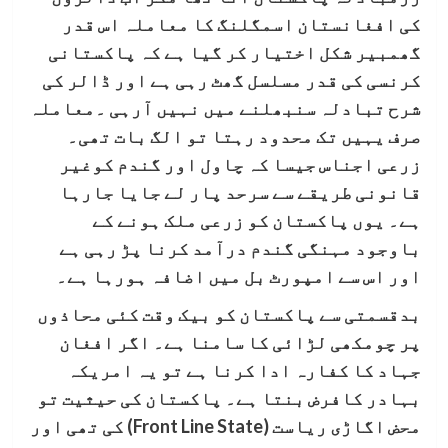
کی افغانستان اسمگلنگ کا معاملہ اس قدر
گھمبیر شکل اختیار کر گیا ہے کہ پاکستانی
کرنسی کی قدر مسلسل گھٹ رہی ہے اور ڈالر کی
شرح تبادلہ سنبھلنے میں نہیں آرہی ۔معاملہ
صرف یہیں تک محدود رہتا تو الگ بات تھی۔
زرعی اجناس جیسا کہ چاول اور گندم کوغیر
قانونی طریقے سے سرحد پار لے جایا جارہا
ہے۔ یوں پاکستان کو زرعی ملک ہونے کے
باوجود مہنگی گندم درآمد کرنا پڑ رہی ہے
اور اس سے امپورٹ بل میں اضافہ ہورہا ہے۔
بدقسمتی سے پاکستان کو بیک وقت کئی محاذوں
پر چومکھی لڑائی کا سامنا ہے۔ اگر افغان
جہاد کا کفارہ ادا کرنا ہے تو یہ امریکہ
بہادر کافرض بنتا ہے۔ پاکستان کی حیثیت تو
محض اگاڑی ریاست (Front Line State) کی تھی اور