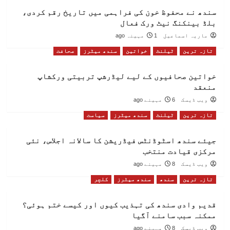
سندھ نے محفوظ خون کی فراہمی میں تاریخ رقم کردی،
بلڈ بینکنگ نیٹ ورک فعال
ماریہ اسماعیل
1 مہینہ ago
تازہ ترین
ٹیلنٹ
خواتین
سندھ میٹرز
صحافت
خواتین صحافیوں کے لیے لیڈرشپ تربیتی ورکشاپ
منعقد
ویب ڈیسک
6 مہینے ago
تازہ ترین
ٹیلنٹ
سندھ میٹرز
سیاست
جیئے سندھ اسٹوڈنٹس فیڈریشن کا سالانہ اجلاس، نئی
مرکزی قیادت منتخب
ویب ڈیسک
8 مہینے ago
تازہ ترین
سندھ
سندھ میٹرز
کلچر
قدیم وادی سندھ کی تہذیب کیوں اور کیسے ختم ہوئی؟
ممکنہ سبب سامنے آگیا
ویب ڈیسک
8 مہینے ago