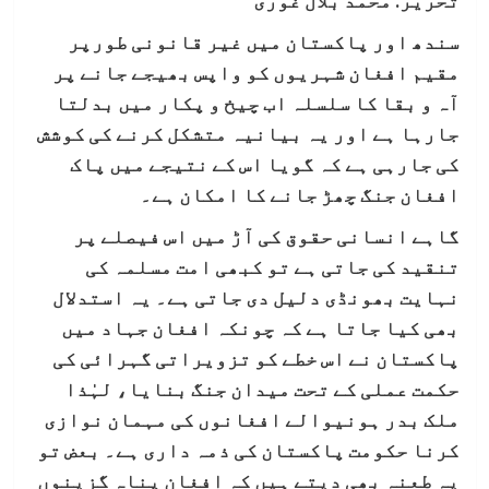
تحریر: محمد بلال غوری
سندھ اور پاکستان میں غیر قانونی طورپر
مقیم افغان شہریوں کو واپس بھیجے جانے پر
آہ و بقا کا سلسلہ اب چیخ و پکار میں بدلتا
جارہا ہے اور یہ بیانیہ متشکل کرنے کی کوشش
کی جارہی ہے کہ گویا اس کے نتیجے میں پاک
افغان جنگ چھڑ جانے کا امکان ہے۔
گاہے انسانی حقوق کی آڑ میں اس فیصلے پر
تنقید کی جاتی ہے تو کبھی امت مسلمہ کی
نہایت بھونڈی دلیل دی جاتی ہے۔ یہ استدلال
بھی کیا جاتا ہے کہ چونکہ افغان جہاد میں
پاکستان نے اس خطے کو تزویراتی گہرائی کی
حکمت عملی کے تحت میدان جنگ بنایا، لہٰذا
ملک بدر ہونیوالے افغانوں کی مہمان نوازی
کرنا حکومت پاکستان کی ذمہ داری ہے۔ بعض تو
یہ طعنہ بھی دیتے ہیں کہ افغان پناہ گزینوں