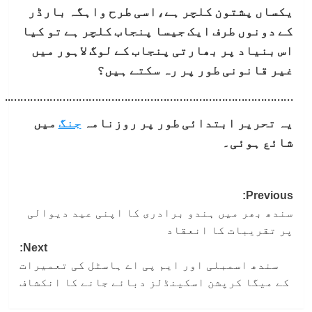
یکساں پشتون کلچر ہے،اسی طرح واہگہ بارڈر
کے دونوں طرف ایک جیسا پنجاب کلچر ہے تو کیا
اس بنیاد پر بھارتی پنجاب کے لوگ لاہور میں
غیر قانونی طور پر رہ سکتے ہیں؟
……………………………………………………………………………..
یہ تحریر ابتدائی طور پر روزنامہ
جنگ
میں
شائع ہوئی۔
Post
Previous:
سندھ بھر میں ہندو برادری کا اپنی عید دیوالی
navigation
پر تقریبات کا انعقاد
Next:
سندھ اسمبلی اور ایم پی اے ہاسٹل کی تعمیرات
کے میگا کرپشن اسکینڈلز دبائے جانے کا انکشاف