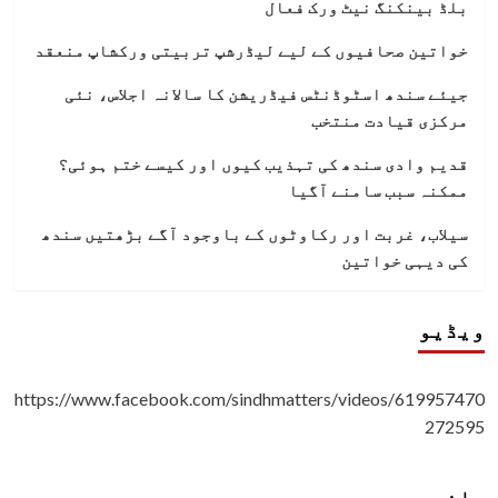
بلڈ بینکنگ نیٹ ورک فعال
خواتین صحافیوں کے لیے لیڈرشپ تربیتی ورکشاپ منعقد
جیئے سندھ اسٹوڈنٹس فیڈریشن کا سالانہ اجلاس، نئی
مرکزی قیادت منتخب
قدیم وادی سندھ کی تہذیب کیوں اور کیسے ختم ہوئی؟
ممکنہ سبب سامنے آگیا
سیلاب، غربت اور رکاوٹوں کے باوجود آگے بڑھتیں سندھ
کی دیہی خواتین
ویڈیو
https://www.facebook.com/sindhmatters/videos/619957470
272595