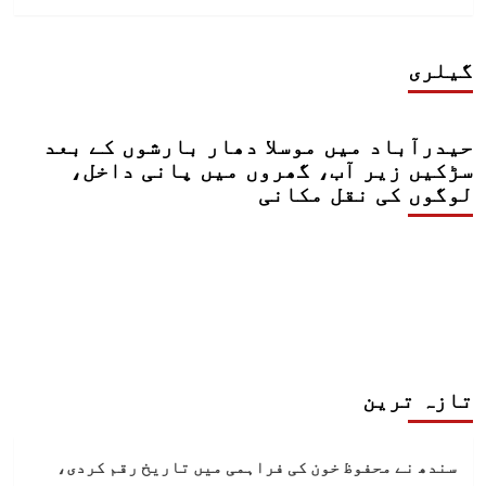
گیلری
حیدرآباد میں موسلا دھار بارشوں کے بعد
سڑکیں زیر آب، گھروں میں پانی داخل،
لوگوں کی نقل مکانی
تازہ ترین
سندھ نے محفوظ خون کی فراہمی میں تاریخ رقم کردی،