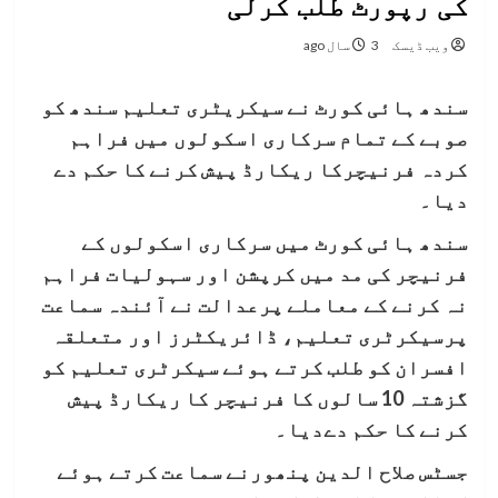
کی رپورٹ طلب کرلی
ویب ڈیسک
3 سال ago
سندھ ہائی کورٹ نے سیکریٹری تعلیم سندھ کو
صوبے کے تمام سرکاری اسکولوں میں فراہم
کردہ فرنیچرکا ریکارڈ پیش کرنے کا حکم دے
دیا۔
سندھ ہائی کورٹ میں سرکاری اسکولوں کے
فرنیچر کی مد میں کرپشن اور سہولیات فراہم
نہ کرنے کے معاملے پرعدالت نے آئندہ سماعت
پرسیکرٹری تعلیم، ڈائریکٹرز اور متعلقہ
افسران کو طلب کرتے ہوئے سیکرٹری تعلیم کو
گزشتہ 10 سالوں کا فرنیچر کا ریکارڈ پیش
کرنے کا حکم دےدیا۔
جسٹس صلاح الدین پنھورنے سماعت کرتے ہوئے