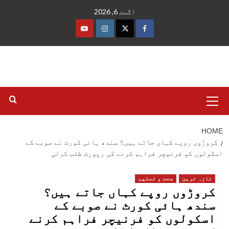
Ski
اگست 6, 2026
t
conten
فیس
ٹوئٹر
انسٹاگرام
یوٹیوب
بک
Primary
Menu
HOME
کروڑوں روپے کہاں جاتے ہیں؟ سندھ ہائی کورٹ نے صوبے کے
اسکولوں کو فرنیچر فراہم کرنے کی رپورٹ طلب کرلی
تازہ ترین
صحت و تعلیم
کروڑوں روپے کہاں جاتے ہیں؟
سندھ ہائی کورٹ نے صوبے کے
اسکولوں کو فرنیچر فراہم کرنے