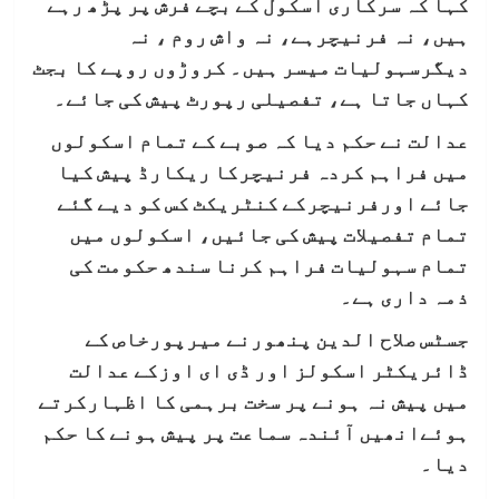
کہا کہ سرکاری اسکول کے بچے فرش پر پڑھ رہے
ہیں، نہ فرنیچرہے، نہ واش روم ، نہ
دیگرسہولیات میسر ہیں۔ کروڑوں روپے کا بجٹ
کہاں جاتا ہے، تفصیلی رپورٹ پیش کی جائے۔
عدالت نے حکم دیا کہ صوبے کے تمام اسکولوں
میں فراہم کردہ فرنیچرکا ریکارڈ پیش کیا
جائے اورفرنیچرکے کنٹریکٹ کس کو دیے گئے
تمام تفصیلات پیش کی جائیں، اسکولوں میں
تمام سہولیات فراہم کرنا سندھ حکومت کی
ذمہ داری ہے۔
جسٹس صلاح الدین پنھورنے میرپورخاص کے
ڈائریکٹر اسکولز اور ڈی ای اوزکے عدالت
میں پیش نہ ہونے پر سخت برہمی کا اظہارکرتے
ہوئےانھیں آئندہ سماعت پر پیش ہونے کا حکم
دیا۔