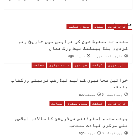
مزید خبریں
تازہ ترین
سندھ
صحت و تعلیم
سندھ نے محفوظ خون کی فراہمی میں تاریخ رقم
کردی، بلڈ بینکنگ نیٹ ورک فعال
ماریہ اسماعیل
1 مہینہ ago
تازہ ترین
ٹیلنٹ
خواتین
سندھ میٹرز
صحافت
خواتین صحافیوں کے لیے لیڈرشپ تربیتی ورکشاپ
منعقد
ویب ڈیسک
6 مہینے ago
تازہ ترین
ٹیلنٹ
سندھ میٹرز
سیاست
جیئے سندھ اسٹوڈنٹس فیڈریشن کا سالانہ اجلاس،
نئی مرکزی قیادت منتخب
ویب ڈیسک
8 مہینے ago