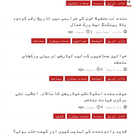
باخبر رہیں
تازہ ترین
سندھ
صحت و تعلیم
سندھ نے محفوظ خون کی فراہمی میں تاریخ رقم کردی،
بلڈ بینکنگ نیٹ ورک فعال
ماریہ اسماعیل
1 مہینہ ago
تازہ ترین
ٹیلنٹ
خواتین
سندھ میٹرز
صحافت
خواتین صحافیوں کے لیے لیڈرشپ تربیتی ورکشاپ
منعقد
ویب ڈیسک
6 مہینے ago
تازہ ترین
ٹیلنٹ
سندھ میٹرز
سیاست
جیئے سندھ اسٹوڈنٹس فیڈریشن کا سالانہ اجلاس، نئی
مرکزی قیادت منتخب
ویب ڈیسک
8 مہینے ago
تازہ ترین
سندھ
سندھ میٹرز
کلچر
قدیم وادی سندھ کی تہذیب کیوں اور کیسے ختم ہوئی؟