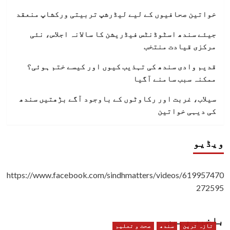
خواتین صحافیوں کے لیے لیڈرشپ تربیتی ورکشاپ منعقد
جیئے سندھ اسٹوڈنٹس فیڈریشن کا سالانہ اجلاس، نئی
مرکزی قیادت منتخب
قدیم وادی سندھ کی تہذیب کیوں اور کیسے ختم ہوئی؟
ممکنہ سبب سامنے آگیا
سیلاب، غربت اور رکاوٹوں کے باوجود آگے بڑھتیں سندھ
کی دیہی خواتین
ویڈیو
https://www.facebook.com/sindhmatters/videos/619957470
272595
باخبر رہیں
تازہ ترین
سندھ
صحت و تعلیم