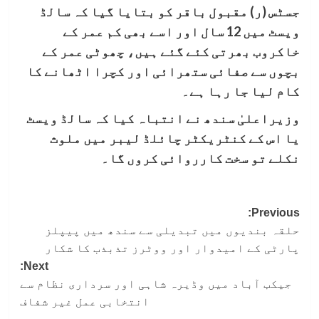
جسٹس (ر) مقبول باقر کو بتایا گیا کہ سالڈ
ویسٹ میں 12 سال اور اسے بھی کم عمر کے
خاکروب بھرتی کئے گئے ہیں، چھوٹی عمر کے
بچوں سے صفائی ستھرائی اور کچرا اٹھانے کا
کام لیا جا رہا ہے۔
وزیراعلیٰ سندھ نے انتباہ کیا کہ سالڈ ویسٹ
یا اس کے کنٹریکٹر چائلڈ لیبر میں ملوث
نکلے تو سخت کارروائی کروں گا۔
Post
Previous:
حلقہ بندیوں میں تبدیلی سے سندھ میں پیپلز
navigation
پارٹی کے امیدوار اور ووٹرز تذبذب کا شکار
Next:
جیکب آباد میں وڈیرہ شاہی اور سرداری نظام سے
انتخابی عمل غیر شفاف