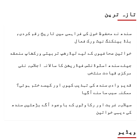
تازہ ترین
سندھ نے محفوظ خون کی فراہمی میں تاریخ رقم کردی،
بلڈ بینکنگ نیٹ ورک فعال
خواتین صحافیوں کے لیے لیڈرشپ تربیتی ورکشاپ منعقد
جیئے سندھ اسٹوڈنٹس فیڈریشن کا سالانہ اجلاس، نئی
مرکزی قیادت منتخب
قدیم وادی سندھ کی تہذیب کیوں اور کیسے ختم ہوئی؟
ممکنہ سبب سامنے آگیا
سیلاب، غربت اور رکاوٹوں کے باوجود آگے بڑھتیں سندھ
کی دیہی خواتین
ویڈیو