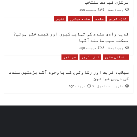
مرکزی قیادت منتخب
ویب ڈیسک
8 مہینے ago
تازہ ترین
سندھ
سندھ میٹرز
کلچر
قدیم وادی سندھ کی تہذیب کیوں اور کیسے ختم ہوئی؟
ممکنہ سبب سامنے آگیا
ویب ڈیسک
8 مہینے ago
انسانی حقوق
تازہ ترین
خواتین
سیلاب، غربت اور رکاوٹوں کے باوجود آگے بڑھتیں سندھ
کی دیہی خواتین
ماریہ اسماعیل
8 مہینے ago