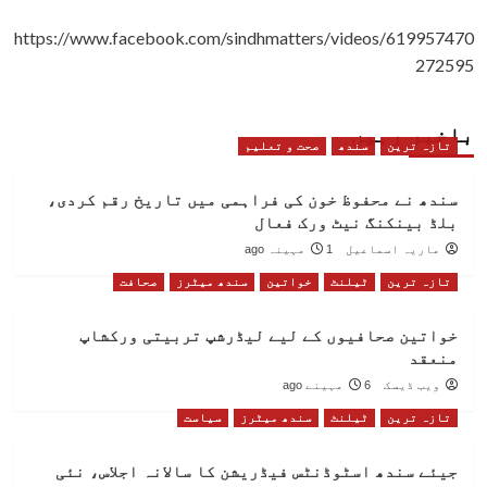
https://www.facebook.com/sindhmatters/videos/619957470
272595
باخبر رہیں
تازہ ترین
سندھ
صحت و تعلیم
سندھ نے محفوظ خون کی فراہمی میں تاریخ رقم کردی،
بلڈ بینکنگ نیٹ ورک فعال
ماریہ اسماعیل
1 مہینہ ago
تازہ ترین
ٹیلنٹ
خواتین
سندھ میٹرز
صحافت
خواتین صحافیوں کے لیے لیڈرشپ تربیتی ورکشاپ
منعقد
ویب ڈیسک
6 مہینے ago
تازہ ترین
ٹیلنٹ
سندھ میٹرز
سیاست
جیئے سندھ اسٹوڈنٹس فیڈریشن کا سالانہ اجلاس، نئی