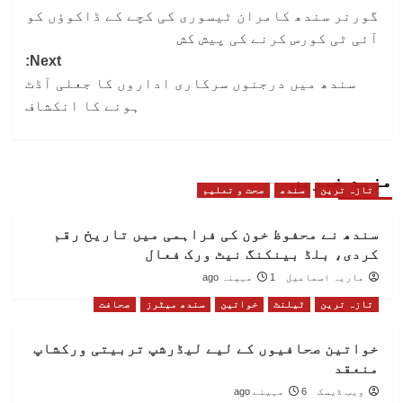
گورنر سندھ کامران ٹیسوری کی کچے کے ڈاکوؤں کو
navigation
آئی ٹی کورس کرنے کی پیش کش
Next:
سندھ میں درجنوں سرکاری اداروں کا جعلی آڈٹ
ہونے کا انکشاف
مزید خبریں
تازہ ترین
سندھ
صحت و تعلیم
سندھ نے محفوظ خون کی فراہمی میں تاریخ رقم
کردی، بلڈ بینکنگ نیٹ ورک فعال
ماریہ اسماعیل
1 مہینہ ago
تازہ ترین
ٹیلنٹ
خواتین
سندھ میٹرز
صحافت
خواتین صحافیوں کے لیے لیڈرشپ تربیتی ورکشاپ
منعقد
ویب ڈیسک
6 مہینے ago