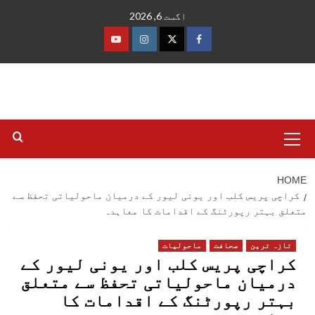
Ski
اگست 6, 2026
t
conten
فیس
ٹوئٹر
انسٹاگرام
یوٹیوب
بک
Primary
Menu
HOME
کراچی پریس کلب اور یونی لیور کے درمیان ماحولیاتی تحفظ سے
متعلق بہتر رپورٹنگ کے اقدامات کا معاہدہ
تازہ ترین
صحافت
ماحولیات
کراچی پریس کلب اور یونی لیور کے
درمیان ماحولیاتی تحفظ سے متعلق
بہتر رپورٹنگ کے اقدامات کا