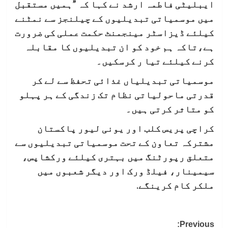
ایبلیٹی فاطمہ ارشد نے کہا کہ ”ہمیں مستقبل
میں موسمیاتی تبدیلیوں کے چیلنجز سے نمٹنے
کیلئے ڈیزاسٹر مینجمنٹ حکمت عملی کی ضرورت
ہے،تاکہ ہم خود کو ان تبدیلیوں کا مقابلہ
کرنے کیلئے تیا ر کرسکیں۔
موسمیاتی تبدیلیاں غذائی تحفظ سے لے کر
قدرتی ماحولیاتی نظام تک زندگی کے ہر پہلو
کو متاثر کرتی ہیں۔
کراچی پریس کلب اور یونی لیور پاکستان
مشترکہ تعاون کے تحت موسمیاتی تبدیلیوں سے
متعلق رپورٹنگ میں بہتری کیلئے ورکشاپس،
سیمینار، فیلڈ ورک اور دیگر شعبوں میں
ملکر کام کرینگے.
Post
Previous: