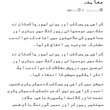
معاہدہ
ویب ڈیسک
2 سال ago
کراچی پریس کلب اور یونی لیور پاکستان نے
ملک میں موسمیاتی رپورٹنگ میں بہتری اور
صحافیوں کی صلاحیتوں میں اضافے کے حوالے سے
مشترکہ جدوجہد پر اتفاق کرلیا۔
کراچی پریس کلب اور یونی لیور پاکستان نے
ملک میں موسمیاتی رپورٹنگ میں بہتری اور
اس ضمن میں درپیش مشکلات کے حوالے سے ایک
انٹر ایکٹیو سیشن کا انعقاد کیا۔
سیشن میں کراچی پریس کلب کے سیکریٹری شعیب
احمد، کراچی یونین آف جرنلسٹس کے سیکریٹری
نعمت خان، کلائمٹ ایکسپرٹ عافیہ سلام،
سینئیر رپورٹر اور ممبر گورننگ باڈی شمس