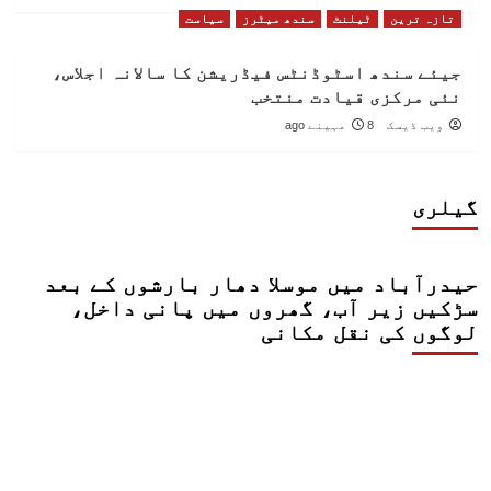
تازہ ترین
ٹیلنٹ
سندھ میٹرز
سیاست
جیئے سندھ اسٹوڈنٹس فیڈریشن کا سالانہ اجلاس،
نئی مرکزی قیادت منتخب
ویب ڈیسک
8 مہینے ago
گیلری
حیدرآباد میں موسلا دھار بارشوں کے بعد
سڑکیں زیر آب، گھروں میں پانی داخل،
لوگوں کی نقل مکانی