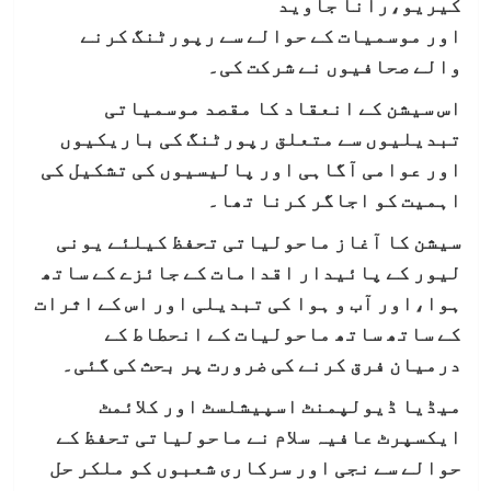
کیریو،رانا جاوید
اور موسمیات کے حوالے سے رپورٹنگ کرنے
والے صحافیوں نے شرکت کی۔
اس سیشن کے انعقاد کا مقصد موسمیاتی
تبدیلیوں سے متعلق رپورٹنگ کی باریکیوں
اور عوامی آگاہی اور پالیسیوں کی تشکیل کی
اہمیت کو اجاگر کرنا تھا۔
سیشن کا آغاز ماحولیاتی تحفظ کیلئے یونی
لیور کے پائیدار اقدامات کے جائزے کے ساتھ
ہوا،اور آب و ہوا کی تبدیلی اور اس کے اثرات
کے ساتھ ساتھ ماحولیات کے انحطاط کے
درمیان فرق کرنے کی ضرورت پر بحث کی گئی۔
میڈیا ڈیولپمنٹ اسپیشلسٹ اور کلائمٹ
ایکسپرٹ عافیہ سلام نے ماحولیاتی تحفظ کے
حوالے سے نجی اور سرکاری شعبوں کو ملکر حل