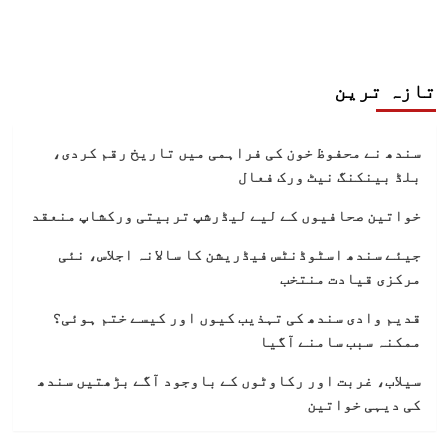
تازہ ترین
سندھ نے محفوظ خون کی فراہمی میں تاریخ رقم کردی،
بلڈ بینکنگ نیٹ ورک فعال
خواتین صحافیوں کے لیے لیڈرشپ تربیتی ورکشاپ منعقد
جیئے سندھ اسٹوڈنٹس فیڈریشن کا سالانہ اجلاس، نئی
مرکزی قیادت منتخب
قدیم وادی سندھ کی تہذیب کیوں اور کیسے ختم ہوئی؟
ممکنہ سبب سامنے آگیا
سیلاب، غربت اور رکاوٹوں کے باوجود آگے بڑھتیں سندھ
کی دیہی خواتین