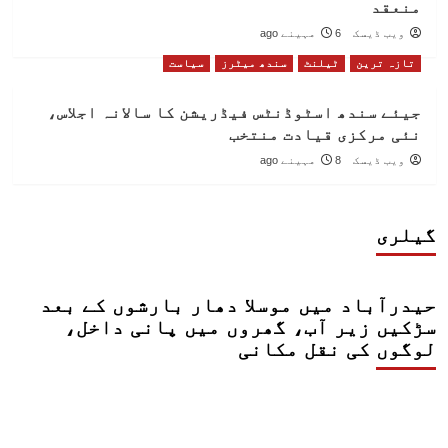
منعقد
ویب ڈیسک
6 مہینے ago
تازہ ترین
ٹیلنٹ
سندھ میٹرز
سیاست
جیئے سندھ اسٹوڈنٹس فیڈریشن کا سالانہ اجلاس،
نئی مرکزی قیادت منتخب
ویب ڈیسک
8 مہینے ago
گیلری
حیدرآباد میں موسلا دھار بارشوں کے بعد
سڑکیں زیر آب، گھروں میں پانی داخل،
لوگوں کی نقل مکانی