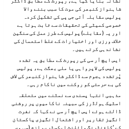
نشانہ بنایا گیا ہے، رپورٹ کے مطابق ڈاکٹر
شاہنواز کنبھر کی موت کا سبب بننے والا
پولیس مقابلہ آئی جی پی کی تشکیل کردہ
خصوصی کمیٹی کی تحقیقات سے ثابت ہوتا ہے
اور یہ (مقابلے) پولیس کے طرز عمل کی سنگین
خلاف ورزی اور اختیارات کے غلط استعمال کی
نشاندہی کرتے ہیں۔
ایس ایچ آر سی کی رپورٹ کے مطابق یہ تشدد
پولیس کی لاپرواہی یا ملی بھگت ہے، پولیس
پُرتشدد ہجوم سے ڈاکٹر شاہنواز کنبھر کی لاش
کی بے حرمتی کو روکنے میں ناکام رہی۔
مذہبی انتہا پسندی سے نمٹنے میں متعلقہ
اسٹیک ہولڈرز کی مبینہ ناکامیوں پر روشنی
ڈالتے ہوئے ایس ایچ آر سی نے کہا کہ نفرت
انگیز تقاریر اور اشتعال انگیزی پاکستان
کے ’کاؤنٹرنگ وائلنٹ ایکسٹریم ازم (سی وی