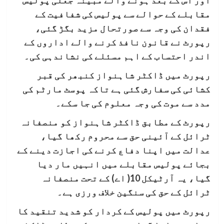
مقابلے کے حوالے سے پولیس کی شفافیت کے
فقدان کی وجہ سے صورتحال مزید بگڑ گئی،
رپورٹ نے قانون نافذ کرنے والے اداروں کے
اندر احتساب کے اہم مسئلے کی نشاندہی کی۔
رپورٹ میں ڈاکٹر شاہنواز کنبھر کی قبر
کشائی کی سفارش گئی ہے تاکہ پوسٹ مارٹم کی
مدد سے موت کی وجہ معلوم کی جا سکے۔
رپورٹ کے مطابق ڈاکٹر شاہنواز کو منصفانہ
ٹرائل کے آئینی حق سے محروم رکھا گیا،
عدالت میں اپنا دفاع کرنے کی اجازت دینے کے
بجائے پولیس مقابلے میں انہیں مار دیا
گیا، یہ آرٹیکل 10( اے) کے تحت منصفانہ
ٹرائل کے حق کی سنگین خلاف ورزی ہے۔
رپورٹ میں پولیس کے کردار کو شدید تنقید کا