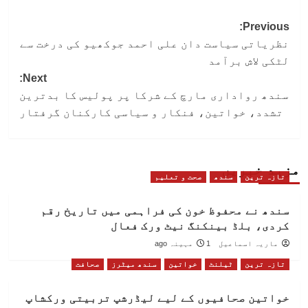
Post
Previous:
نظریاتی سیاست دان علی احمد جوکھیو کی درخت سے
navigation
لٹکی لاش برآمد
Next:
سندھ رواداری مارچ کے شرکا پر پولیس کا بدترین
تشدد، خواتین، فنکار و سیاسی کارکنان گرفتار
مزید خبریں
تازہ ترین
سندھ
صحت و تعلیم
سندھ نے محفوظ خون کی فراہمی میں تاریخ رقم
کردی، بلڈ بینکنگ نیٹ ورک فعال
ماریہ اسماعیل
1 مہینہ ago
تازہ ترین
ٹیلنٹ
خواتین
سندھ میٹرز
صحافت
خواتین صحافیوں کے لیے لیڈرشپ تربیتی ورکشاپ