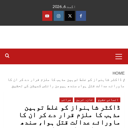
Ski
اگست 6, 2026
t
conten
فیس
ٹوئٹر
انسٹاگرام
یوٹیوب
بک
Primary
Menu
HOME
ڈاکٹر شاہنواز کو غلط توہین مذہب کا ملزم قرار دے کر ان کا
ماورائے عدالت قتل ہوا، سندھ ہیومن رائٹس کمیشن کی تحقیق
انسانی حقوق
تازہ ترین
جرائم
ڈاکٹر شاہنواز کو غلط توہین
مذہب کا ملزم قرار دے کر ان کا
ماورائے عدالت قتل ہوا، سندھ