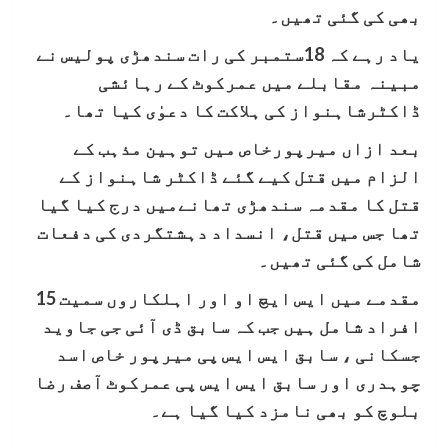
بھی کی گئی تھیں۔
یاد رہے کہ 18ستمبر کی رات سندھڑی پولیس نے
مبینہ مقابلے میں عمرکوٹ کے رہائشی
ڈاکٹرشاہنواز کی ہلاکت کا دعوٰی کیا تھا۔
بعد ازاں میرپورخاص میں توہین مذہب کے
الزام میں قتل کیے گئے ڈاکٹر شاہنواز کے
قتل کا مقدمہ سندھڑی تھانےمیں درج کیا گیا
تھا جس میں قتل، انسداد دہشتگردی کی دفعات
شامل کی گئی تھیں۔
مقدمے میں ایس ایچ او اور اہلکاروں سمیت 15
افراد شامل ہیں جب کہ سابق ڈی آئی جی جاوید
جسکانی ، سابق ایس ایس پی میرپور خاص اسد
چوہدری اور سابق ایس ایس پی عمرکوٹ آصف رضا
بلوچ کو بھی نامزد کیا گیا ہے۔