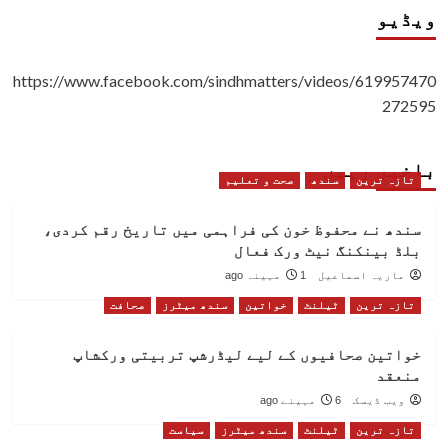
ویڈیو
https://www.facebook.com/sindhmatters/videos/619957470
272595
باخبر رہیں
تازہ ترین
سندھ
صحت و تعلیم
سندھ نے محفوظ خون کی فراہمی میں تاریخ رقم کردی،
بلڈ بینکنگ نیٹ ورک فعال
ماریہ اسماعیل
1 مہینہ ago
تازہ ترین
ٹیلنٹ
خواتین
سندھ میٹرز
صحافت
خواتین صحافیوں کے لیے لیڈرشپ تربیتی ورکشاپ
منعقد
ویب ڈیسک
6 مہینے ago
تازہ ترین
ٹیلنٹ
سندھ میٹرز
سیاست