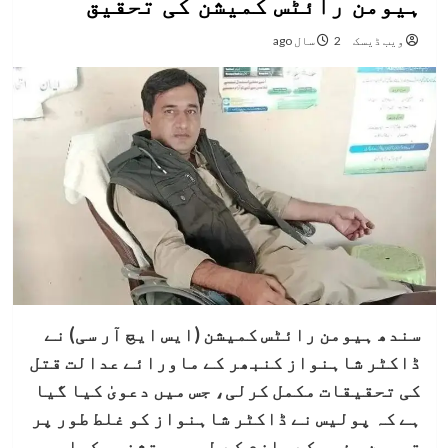
ہیومن رائٹس کمیشن کی تحقیق
ویب ڈیسک
2 سال ago
سندھ ہیومن رائٹس کمیشن (ایس ایچ آر سی) نے
ڈاکٹر شاہنواز کنبھر کے ماورائے عدالت قتل
کی تحقیقات مکمل کرلی، جس میں دعویٰ کیا گیا
ہے کہ پولیس نے ڈاکٹر شاہنواز کو غلط طور پر
توہین مذہب کے ملزم کے طور پر تشخیص کیا جب