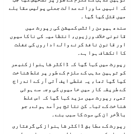
کہ انہیں ماورائے عدالت جعلی پولیس مقابلے
میں قتل کیا گیا۔
سندھ ہیومن رائٹس کمیشن کی رپورٹ میں
قانونی خلاف ورزیوں، انتظامیہ کی ناکامیوں
اور قانون نافذ کرنے والے اداروں کی غفلت
کا انکشاف ہوا ہے۔
رپورٹ میں کہا گیا کہ ڈاکٹر شاہنواز کنبھر
کو توہین مذہب کے ملزم کے طور پر غلط شناخت
کیا گیا تھا، یہ غلطی ایف آئی آر کے اندراج
کے طریقہ کار میں خامیوں کی وجہ سے ہوئی
تھی، رپورٹ میں مزید کہا گیا کہ اس غلط
شناخت کے تباہ کن نتائج برآمد ہوئے، جو
بالآخر ان کی موت کا سبب بنے۔
رپورٹ کے مطابق ڈاکٹر شاہنواز کی گرفتاری
اور اس کے بعد ہونے والے مبینہ جعلی پولیس