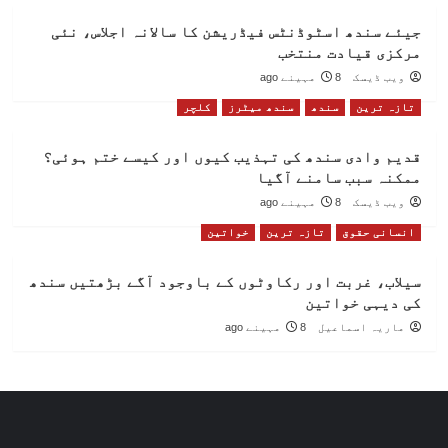
جیئے سندھ اسٹوڈنٹس فیڈریشن کا سالانہ اجلاس، نئی
مرکزی قیادت منتخب
ویب ڈیسک
8 مہینے ago
تازہ ترین
سندھ
سندھ میٹرز
کلچر
قدیم وادی سندھ کی تہذیب کیوں اور کیسے ختم ہوئی؟
ممکنہ سبب سامنے آگیا
ویب ڈیسک
8 مہینے ago
انسانی حقوق
تازہ ترین
خواتین
سیلاب، غربت اور رکاوٹوں کے باوجود آگے بڑھتیں سندھ
کی دیہی خواتین
ماریہ اسماعیل
8 مہینے ago