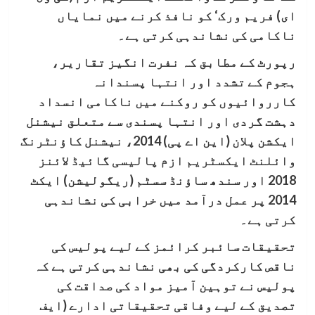
ای) فریم ورک‘ کو نافذ کرنے میں نمایاں
ناکامی کی نشاندہی کرتی ہے۔
رپورٹ کے مطابق کہ نفرت انگیز تقاریر،
ہجوم کے تشدد اور انتہا پسندانہ
کارروائیوں کو روکنے میں ناکامی انسداد
دہشت گردی اور انتہا پسندی سے متعلق نیشنل
ایکشن پلان (این اے پی) 2014، نیشنل کاؤنٹرنگ
وائلنٹ ایکسٹریم ازم پالیسی گائیڈ لائنز
2018 اور سندھ ساؤنڈ سسٹم (ریگولیشن) ایکٹ
2014 پر عمل درآمد میں خرابی کی نشاندہی
کرتی ہے۔
تحقیقات سائبر کرائمز کے لیے پولیس کی
ناقص کارکردگی کی بھی نشاندہی کرتی ہے کہ
پولیس نے توہین آمیز مواد کی صداقت کی
تصدیق کے لیے وفاقی تحقیقاتی ادارے (ایف