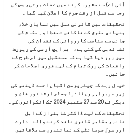
آئی اے) سے مشورہ کرنے میں غفلت برتی، جس کی
وجہ سے قبل از وقت جرم کا اعلان کیا گیا۔
تحقیقات میں قانونی عمل میں نمایاں خلا،
بنیادی حقوق کے ناکافی تحفظ اور حکام کی
جانب سے مناسب کارروائی کے فقدان کی
نشاندہی کی گئی ہے، ایس ایچ آر سی کی رپورٹ
میں زور دیا گیا ہے کہ مستقبل میں اس طرح کے
واقعات کی روک تھام کے لیے فوری اصلاحات کی
جائیں۔
خیال رہے کہ چیئرپرسن اقبال احمد ڈیتھو کی
زیر سربراہی ریٹائرڈ جسٹس ارشد نور خان و
دیگر نے 20 سے 27 ستمبر 2024 تک انکوائری کی۔
تحقیقات کے لیے ڈاکٹر شاہنواز کے اہل
خانہ، مقامی قانون نافذ کرنے والے ادارے
اور سول سوسائٹی کے نمائندوں سے ملاقاتیں