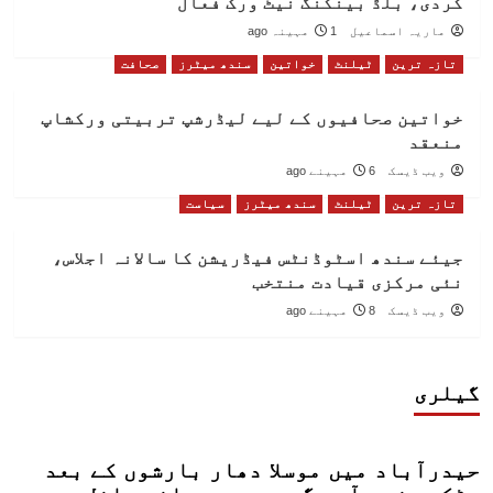
کردی، بلڈ بینکنگ نیٹ ورک فعال
ماریہ اسماعیل
1 مہینہ ago
تازہ ترین
ٹیلنٹ
خواتین
سندھ میٹرز
صحافت
خواتین صحافیوں کے لیے لیڈرشپ تربیتی ورکشاپ
منعقد
ویب ڈیسک
6 مہینے ago
تازہ ترین
ٹیلنٹ
سندھ میٹرز
سیاست
جیئے سندھ اسٹوڈنٹس فیڈریشن کا سالانہ اجلاس،
نئی مرکزی قیادت منتخب
ویب ڈیسک
8 مہینے ago
گیلری
حیدرآباد میں موسلا دھار بارشوں کے بعد