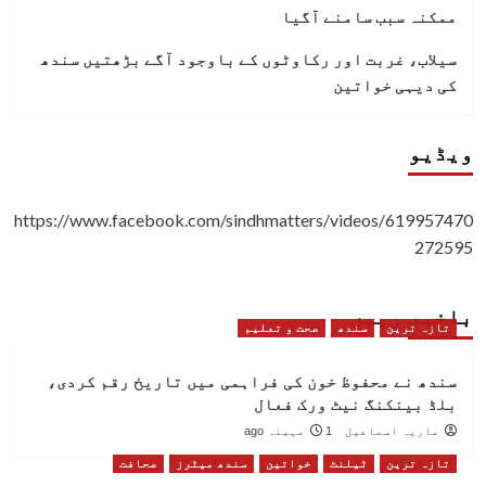
ممکنہ سبب سامنے آگیا
سیلاب، غربت اور رکاوٹوں کے باوجود آگے بڑھتیں سندھ
کی دیہی خواتین
ویڈیو
https://www.facebook.com/sindhmatters/videos/619957470
272595
باخبر رہیں
تازہ ترین
سندھ
صحت و تعلیم
سندھ نے محفوظ خون کی فراہمی میں تاریخ رقم کردی،
بلڈ بینکنگ نیٹ ورک فعال
ماریہ اسماعیل
1 مہینہ ago
تازہ ترین
ٹیلنٹ
خواتین
سندھ میٹرز
صحافت