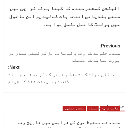
الیکشن کمشنر سندھ کا کہنا ہے کہ کراچی میں
ضمنی بلدیاتی انتخابات کےلیے پرامن ماحول
میں پولنگ کا عمل مکمل ہوا ہے۔
Post
Previous:
سندھ حکومت کا وفاق کے ساتھ مل کر کیٹی بندر پر
navigation
پورٹ بنانے کا فیصلہ
Next:
جنگلی حیات کے تحفظ و ترقی کے لیے سندھ وائلڈ
لائف ڈیولپمنٹ فنڈ کا قیام
مزید خبریں
تازہ ترین
سندھ
صحت و تعلیم
سندھ نے محفوظ خون کی فراہمی میں تاریخ رقم