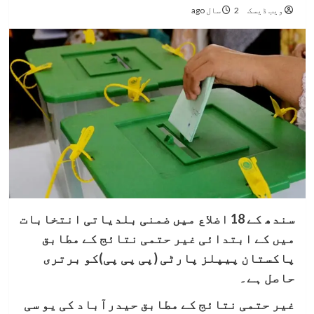
ویب ڈیسک
2 سال ago
سندھ کے 18 اضلاع میں ضمنی بلدیاتی انتخابات
میں کے ابتدائی غیر حتمی نتائج کے مطابق
پاکستان پیپلز پارٹی (پی پی پی)کو برتری
حاصل ہے۔
غیر حتمی نتائج کے مطابق حیدرآباد کی یو سی