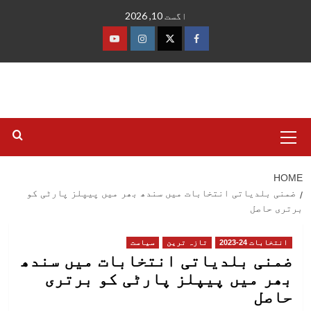
Ski
اگست 10, 2026
t
conten
فیس
ٹوئٹر
انسٹاگرام
یوٹیوب
بک
Primary
Menu
HOME
ضمنی بلدیاتی انتخابات میں سندھ بھر میں پیپلز پارٹی کو
برتری حاصل
انتخابات 24-2023
تازہ ترین
سیاست
ضمنی بلدیاتی انتخابات میں سندھ
بھر میں پیپلز پارٹی کو برتری
حاصل