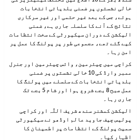
خالی نشستوں پر ضمنی بلدیاتی انتخابات
ہوئے، جس کے بعد غیر حتمی اور غیر سرکاری
نتائج کے آنے کا سلسلہ جاری ہے، ضمنی
الیکشن کے دوران سیکیورٹی کے سخت انتظامات
کیے گئے تھے، مجموعی طور پر پولنگ کا عمل پر
امن رہا۔
کراچی میں چیئرمین، وائس چیئرمین اور جنرل
ممبر وارڈ کی 10 خالی نشستوں پر ضمنی
بلدیاتی انتخابات کے سلسلے میں پولنگ کا
عمل صبح 8 بجے شروع ہوا اور شام 5 بجے تک
جاری رہا۔
الیکشن کمشنر سندھ شریف اللّٰہ اور کراچی
پولیس چیف جاوید عالم اوڈھو نے سیکیورٹی
سمیت پولنگ کے انتظامات پر اطمینان کا
اظہار کیا۔