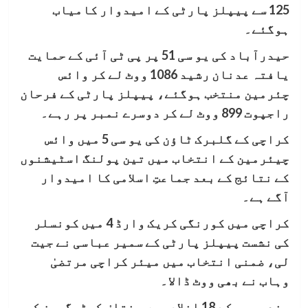
125 سے پیپلز پارٹی کے امیدوار کامیاب
ہوگئے۔
حیدرآباد کی یو سی 51 پر پی ٹی آئی کے حمایت
یافتہ عدنان رشید 1086 ووٹ لے کر وائس
چئرمین منتخب ہوگئے، پیپلز پارٹی کے فرحان
راجپوت 899 ووٹ لے کر دوسرے نمبر پر رہے۔
کراچی کے گلبرک ٹاؤن کی یو سی 5 میں وائس
چیئرمین کے انتخاب میں تین پولنگ اسٹیشنوں
کے نتائج کے بعد جماعتِ اسلامی کا امیدوار
آگے ہے۔
کراچی میں کورنگی کریک وارڈ 4 میں کونسلر
کی نشست پیپلز پارٹی کے سمیر عباسی نے جیت
لی، ضمنی انتخاب میں میئر کراچی مرتضیٰ
وہاب نے بھی ووٹ ڈالا۔
سندھ بھر کے 18 اضلاع میں مختلف کیٹیگریز کی