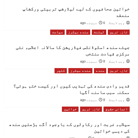
خواتین صحافیوں کے لیے لیڈرشپ تربیتی ورکشاپ
منعقد
ویب ڈیسک
6 مہینے ago
تازہ ترین
ٹیلنٹ
سندھ میٹرز
سیاست
جیئے سندھ اسٹوڈنٹس فیڈریشن کا سالانہ اجلاس، نئی
مرکزی قیادت منتخب
ویب ڈیسک
8 مہینے ago
تازہ ترین
سندھ
سندھ میٹرز
کلچر
قدیم وادی سندھ کی تہذیب کیوں اور کیسے ختم ہوئی؟
ممکنہ سبب سامنے آگیا
ویب ڈیسک
8 مہینے ago
انسانی حقوق
تازہ ترین
خواتین
سیلاب، غربت اور رکاوٹوں کے باوجود آگے بڑھتیں سندھ
کی دیہی خواتین