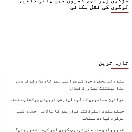
سڑکیں زیر آب، گھروں میں پانی داخل،
لوگوں کی نقل مکانی
تازہ ترین
سندھ نے محفوظ خون کی فراہمی میں تاریخ رقم کردی،
بلڈ بینکنگ نیٹ ورک فعال
خواتین صحافیوں کے لیے لیڈرشپ تربیتی ورکشاپ منعقد
جیئے سندھ اسٹوڈنٹس فیڈریشن کا سالانہ اجلاس، نئی
مرکزی قیادت منتخب
قدیم وادی سندھ کی تہذیب کیوں اور کیسے ختم ہوئی؟