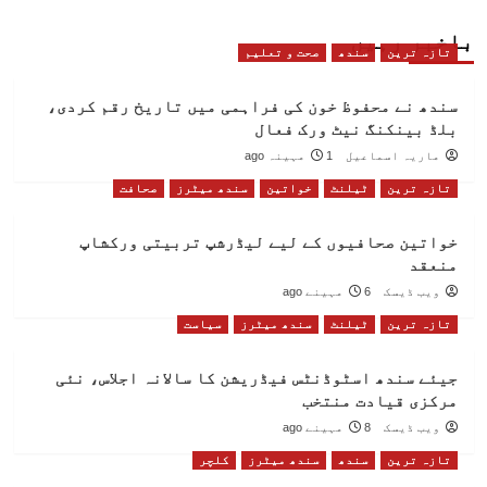
باخبر رہیں
تازہ ترین
سندھ
صحت و تعلیم
سندھ نے محفوظ خون کی فراہمی میں تاریخ رقم کردی،
بلڈ بینکنگ نیٹ ورک فعال
ماریہ اسماعیل
1 مہینہ ago
تازہ ترین
ٹیلنٹ
خواتین
سندھ میٹرز
صحافت
خواتین صحافیوں کے لیے لیڈرشپ تربیتی ورکشاپ
منعقد
ویب ڈیسک
6 مہینے ago
تازہ ترین
ٹیلنٹ
سندھ میٹرز
سیاست
جیئے سندھ اسٹوڈنٹس فیڈریشن کا سالانہ اجلاس، نئی
مرکزی قیادت منتخب
ویب ڈیسک
8 مہینے ago
تازہ ترین
سندھ
سندھ میٹرز
کلچر