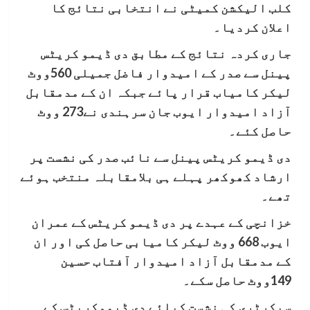
کلب الیکشن کمیٹی نے انتخابی نتائج کا
اعلان کردیا۔
جاری کردہ نتائج کے مطابق دی ڈیمو کریٹس
پینل سے صدر کے امیدوار فاضل جمیلی 560ووٹ
لیکر کامیاب قرار پائے جبکہ ان کے مدمقابل
آزاد امیدوار ایوب جان سرہندی نے273 ووٹ
حاصل کئے۔
دی ڈیمو کریٹس پینل سے نائب صدر کی نشست پر
ارشاد کھوکھر پہلے ہی بلامقابلہ منتخب ہوئے
تھے۔
خزانچی کے عہدے پر دی ڈیمو کریٹس کے عمران
ایوب 668 ووٹ لیکر کامیابی حاصل کی اور ان
کے مدمقابل آزاد امیدوار آفتاب حسین
149ووٹ حاصل سکے۔
سیکرٹری کی نشست کیلئے دی ڈیموکریٹس کے