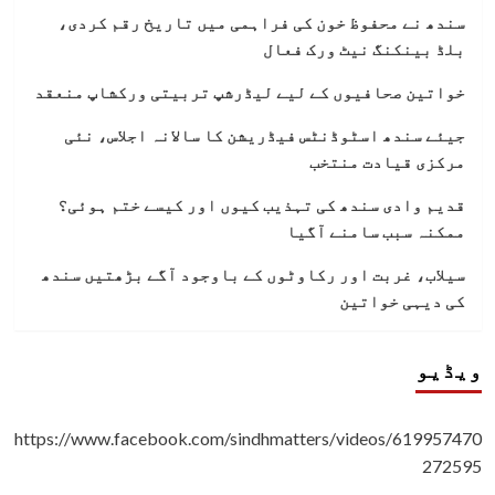
سندھ نے محفوظ خون کی فراہمی میں تاریخ رقم کردی،
بلڈ بینکنگ نیٹ ورک فعال
خواتین صحافیوں کے لیے لیڈرشپ تربیتی ورکشاپ منعقد
جیئے سندھ اسٹوڈنٹس فیڈریشن کا سالانہ اجلاس، نئی
مرکزی قیادت منتخب
قدیم وادی سندھ کی تہذیب کیوں اور کیسے ختم ہوئی؟
ممکنہ سبب سامنے آگیا
سیلاب، غربت اور رکاوٹوں کے باوجود آگے بڑھتیں سندھ
کی دیہی خواتین
ویڈیو
https://www.facebook.com/sindhmatters/videos/619957470
272595