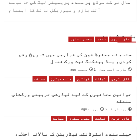
سال نو کے موقع پر سندھ پریمیئر لیگ کی جانب سے
آتش بازی و میوزیکل نائٹ کا اہتمام
مزید خبریں
تازہ ترین
سندھ
صحت و تعلیم
سندھ نے محفوظ خون کی فراہمی میں تاریخ رقم
کردی، بلڈ بینکنگ نیٹ ورک فعال
ماریہ اسماعیل
1 مہینہ ago
تازہ ترین
ٹیلنٹ
خواتین
سندھ میٹرز
صحافت
خواتین صحافیوں کے لیے لیڈرشپ تربیتی ورکشاپ
منعقد
ویب ڈیسک
6 مہینے ago
تازہ ترین
ٹیلنٹ
سندھ میٹرز
سیاست
جیئے سندھ اسٹوڈنٹس فیڈریشن کا سالانہ اجلاس،