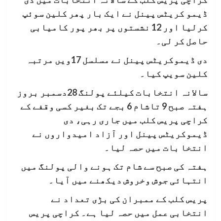
ڈیمو کریٹس پینل نے ایک بار پھر کلین سوئپ
کرلیا اور 12 نشستوں پر بھر پور کامیابی
حاصل کر لی۔
دی ڈیموکریٹس پینل نے مسلسل 17ویں مرتبہ
کلین سویپ کیا۔
سالانہ انتخابات کیلئے پولنگ 28دسمبر بروز
ہفتہ صبح 9 تاشام 6 بجے تک بغیر کسی وقفے کے
کراچی پریس کلب میں جاری رہی، دی
ڈیموکریٹس پینل اور آزاد امیدواروں نے
انتخا بات میں حصہ لیا۔
ہفتہ کی صبح سے شام تک ہونے والی پولنگ میں
انتہائی جوش وخروش دیکھنے میں آیا۔
پریس کلب کے ممبران کی بڑی تعداد نے
انتخابی عمل میں حصہ لیا ہے۔ کراچی پریس