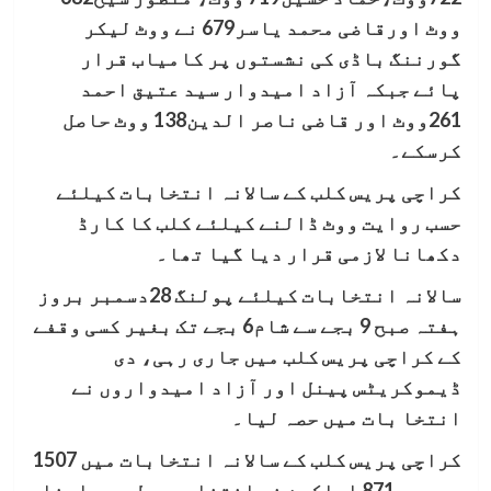
ووٹ اورقاضی محمد یاسر679 نے ووٹ لیکر
گورننگ باڈی کی نشستوں پر کامیاب قرار
پائے جبکہ آزاد امیدوار سید عتیق احمد
261ووٹ اور قاضی ناصر الدین138 ووٹ حاصل
کرسکے۔
کراچی پریس کلب کے سالانہ انتخابات کیلئے
حسب روایت ووٹ ڈالنے کیلئے کلب کا کارڈ
دکھانا لازمی قرار دیا گیا تھا۔
سالانہ انتخابات کیلئے پولنگ 28دسمبر بروز
ہفتہ صبح 9 بجے سے شام6 بجے تک بغیر کسی وقفے
کے کراچی پریس کلب میں جاری رہی، دی
ڈیموکریٹس پینل اور آزاد امیدواروں نے
انتخا بات میں حصہ لیا۔
کراچی پریس کلب کے سالانہ انتخابات میں 1507
میں سے 871 اراکین نے انتخابی عمل میں اپنا