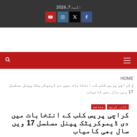
Ski
اگست 7, 2026
t
conten
فیس
ٹوئٹر
انسٹاگرام
یوٹیوب
بک
Primary
Menu
HOME
کراچی پریس کلب کے انتخابات میں دی ڈیموکریٹک پینل مسلسل
17 ویں سال بھی کامیاب
تازہ ترین
صحافت
کراچی پریس کلب کے انتخابات میں
دی ڈیموکریٹک پینل مسلسل 17 ویں
سال بھی کامیاب