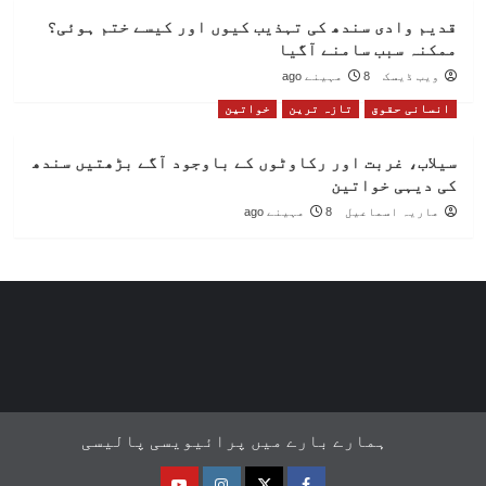
قدیم وادی سندھ کی تہذیب کیوں اور کیسے ختم ہوئی؟
ممکنہ سبب سامنے آگیا
ویب ڈیسک
8 مہینے ago
انسانی حقوق
تازہ ترین
خواتین
سیلاب، غربت اور رکاوٹوں کے باوجود آگے بڑھتیں سندھ
کی دیہی خواتین
ماریہ اسماعیل
8 مہینے ago
ہمارے بارے میں
پرائیویسی پالیسی