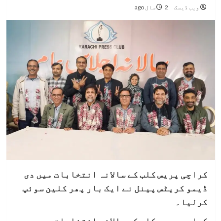
ویب ڈیسک
2 سال ago
کراچی پریس کلب کے سالانہ انتخابات میں دی
ڈیمو کریٹس پینل نے ایک بار پھر کلین سوئپ
کرلیا۔
کراچی پریس کلب کے سالانہ انتخابات میں دی