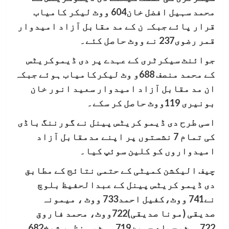
محمد سہیل افضل خان604 ووٹ لیکر کامیاب
قرار پائے جبکہ ن کے مد مقابل آزاد امیدوار
قمر رضوی237 نے ووٹ حاصل کئے۔
جوائنٹ سیکرٹری کے عہدے پر دی ڈیموکریٹس
کے محمد منصف 688و وٹ لیکرکامیاب ہوئے جبکہ
ان مد مقابل آزاد امیدوار سعید انور خان
بونیری 119ووٹ حاصل کر سکے۔
اسی طرح دی ڈیمو کریٹس پینل نے گورننگ باڈی
کی تمام 7 نشستوں پر اپنے مدمقابل آزاد
امیدواروں کو کلین سوئپ کیا۔
چیف الیکشن کمیٹی کے حتمی نتائج کے مطابق
دی ڈیمو کریٹس پینل کے عبدالحفیظ بلوچ
نے741 ووٹ،کفیل احمد733 ووٹ ، میمونہ
صدیقی (مونا صدیقی)722ووٹ، محمد فاروق
722ووٹ،حماد حسین719 ووٹ، منظور شیخ682