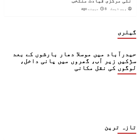
نئی مرکزی قیادت منتخب
ویب ڈیسک
8 مہینے ago
گیلری
حیدرآباد میں موسلا دھار بارشوں کے بعد
سڑکیں زیر آب، گھروں میں پانی داخل،
لوگوں کی نقل مکانی
تازہ ترین