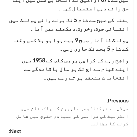
حق رائے دہی استعمال کیا۔
ہفتہ کی صبح سے شام 5 تک ہونے والی پولنگ میں
انتہائی جوش وخروش دیکھنے میں آیا۔
پولنگ کا آغاز صبح 9 بجے ہوا جو بلا کسی وقفہ
کے شام 5 بجے تک جاری رہی۔
واضح رہے کہ کراچی پریس کلب کے 1958 میں
اپنے قیام سے آج تک ہر سال باقاعدگی سے
انتخابات منعقد ہو تے رہے ہیں۔
Post
Previous:
میڈیا و ٹیکنالوجی ماہرین کا پاکستان میں
navigation
انٹرنیٹ کی فراہمی کو بنیادی حقوق میں شامل
کرنے کا مطالبہ
Next: