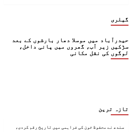
گیلری
حیدرآباد میں موسلا دھار بارشوں کے بعد
سڑکیں زیر آب، گھروں میں پانی داخل،
لوگوں کی نقل مکانی
تازہ ترین
سندھ نے محفوظ خون کی فراہمی میں تاریخ رقم کردی،