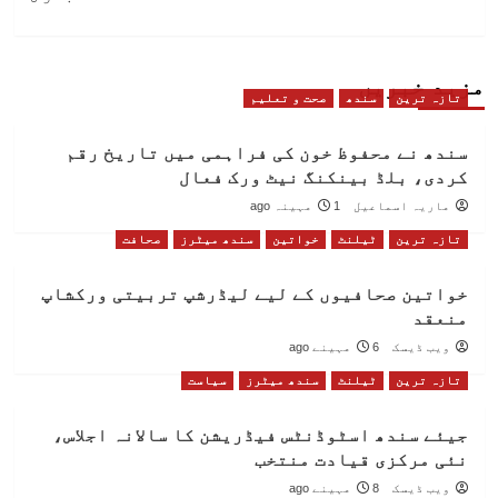
مزید خبریں
تازہ ترین
سندھ
صحت و تعلیم
سندھ نے محفوظ خون کی فراہمی میں تاریخ رقم
کردی، بلڈ بینکنگ نیٹ ورک فعال
ماریہ اسماعیل
1 مہینہ ago
تازہ ترین
ٹیلنٹ
خواتین
سندھ میٹرز
صحافت
خواتین صحافیوں کے لیے لیڈرشپ تربیتی ورکشاپ
منعقد
ویب ڈیسک
6 مہینے ago
تازہ ترین
ٹیلنٹ
سندھ میٹرز
سیاست
جیئے سندھ اسٹوڈنٹس فیڈریشن کا سالانہ اجلاس،
نئی مرکزی قیادت منتخب
ویب ڈیسک
8 مہینے ago