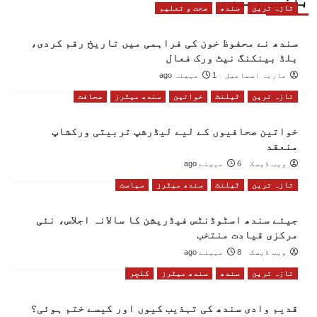
باخبر رہیں
تازہ ترین
سندھ
صحت و تعلیم
سندھ نے محفوظ خون کی فراہمی میں تاریخ رقم کردی،
بلڈ بینکنگ نیٹ ورک فعال
ماریہ اسماعیل
1 مہینہ ago
تازہ ترین
ٹیلنٹ
خواتین
سندھ میٹرز
صحافت
خواتین صحافیوں کے لیے لیڈرشپ تربیتی ورکشاپ
منعقد
ویب ڈیسک
6 مہینے ago
تازہ ترین
ٹیلنٹ
سندھ میٹرز
سیاست
جیئے سندھ اسٹوڈنٹس فیڈریشن کا سالانہ اجلاس، نئی
مرکزی قیادت منتخب
ویب ڈیسک
8 مہینے ago
تازہ ترین
سندھ
سندھ میٹرز
کلچر
قدیم وادی سندھ کی تہذیب کیوں اور کیسے ختم ہوئی؟