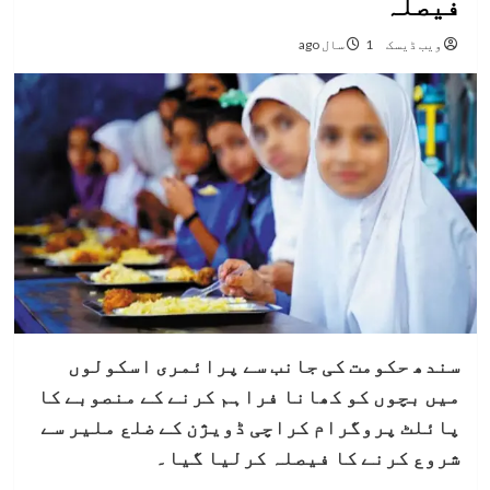
فیصلہ
ویب ڈیسک
1 سال ago
سندھ حکومت کی جانب سے پرائمری اسکولوں
میں بچوں کو کھانا فراہم کرنے کے منصوبے کا
پائلٹ پروگرام کراچی ڈویژن کے ضلع ملیر سے
شروع کرنے کا فیصلہ کرلیا گیا۔