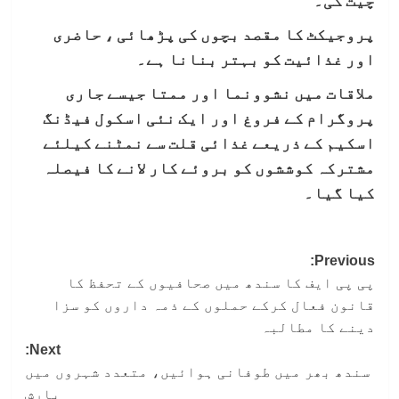
چیت کی۔
پروجیکٹ کا مقصد بچوں کی پڑھائی ، حاضری
اور غذائیت کو بہتر بنانا ہے۔
ملاقات میں نشوونما اور ممتا جیسے جاری
پروگرام کے فروغ اور ایک نئی اسکول فیڈنگ
اسکیم کے ذریعے غذائی قلت سے نمٹنے کیلئے
مشترکہ کوششوں کو بروئے کار لانے کا فیصلہ
کیا گیا۔
Post
Previous:
پی پی ایف کا سندھ میں صحافیوں کے تحفظ کا
navigation
قانون فعال کرکے حملوں کے ذمہ داروں کو سزا
دینے کا مطالبہ
Next:
سندھ بھر میں طوفانی ہوائیں، متعدد شہروں میں
بارش