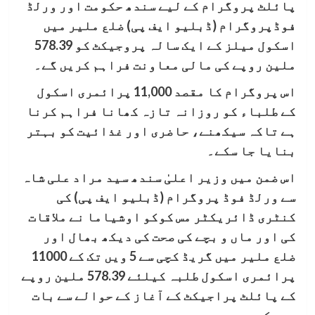
پائلٹ پروگرام کے لیے سندھ حکومت اور ورلڈ
فوڈپروگرام (ڈبلیو ایف پی) ضلع ملیر میں
اسکول میلز کے ایک سالہ پروجیکٹ کو 578.39
ملین روپے کی مالی معاونت فراہم کریں گے۔
اس پروگرام کا مقصد 11,000 پرائمری اسکول
کے طلباء کو روزانہ تازہ کھانا فراہم کرنا
ہے تاکہ سیکھنے، حاضری اور غذائیت کو بہتر
بنایا جا سکے۔
اس ضمن میں وزیر اعلیٰ سندھ سید مراد علی شاہ
سے ورلڈ فوڈ پروگرام (ڈبلیو ایف پی) کی
کنٹری ڈائریکٹر مس کوکو اوشیاما نے ملاقات
کی اور ماں و بچے کی صحت کی دیکھ بھال اور
ضلع ملیر میں گریڈ کچی سے 5 ویں تک کے 11000
پرائمری اسکول طلبہ کیلئے 578.39 ملین روپے
کے پائلٹ پراجیکٹ کے آغاز کے حوالے سے بات