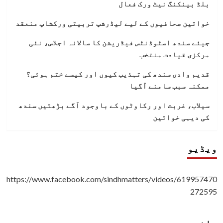
بلڈ بینکنگ نیٹ ورک فعال
خواتین صحافیوں کے لیے لیڈرشپ تربیتی ورکشاپ منعقد
جیئے سندھ اسٹوڈنٹس فیڈریشن کا سالانہ اجلاس، نئی
مرکزی قیادت منتخب
قدیم وادی سندھ کی تہذیب کیوں اور کیسے ختم ہوئی؟
ممکنہ سبب سامنے آگیا
سیلاب، غربت اور رکاوٹوں کے باوجود آگے بڑھتیں سندھ
کی دیہی خواتین
ویڈیو
https://www.facebook.com/sindhmatters/videos/619957470
272595