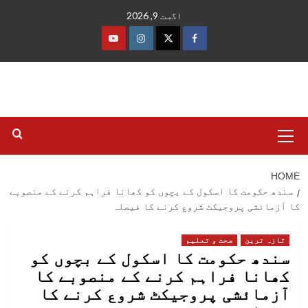
Ski
اگست 9, 2026
t
conten
فیس
ٹوئٹر
انسٹاگرام
یوٹیوب
بک
Primary
Menu
HOME
سندھ حکومت کا اسکول کے بچوں کو کھانا فراہم کرنے کے منصوبے
کا آزمائشی پروجیکٹ شروع کرنے کا فیصلہ
تازہ ترین
صحت و تعلیم
سندھ حکومت کا اسکول کے بچوں کو
کھانا فراہم کرنے کے منصوبے کا
آزمائشی پروجیکٹ شروع کرنے کا