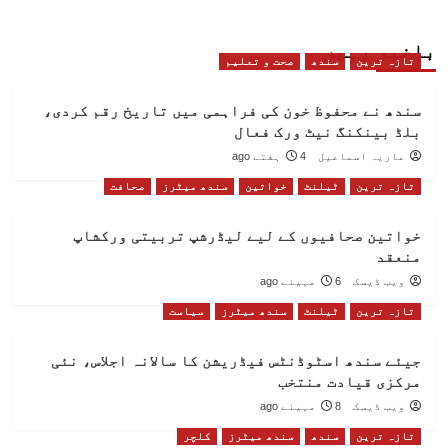
باخبر رہیں
تازہ ترین
سندھ
صحت و تعلیم
سندھ نے محفوظ خون کی فراہمی میں تاریخ رقم کردی،
بلڈ بینکنگ نیٹ ورک فعال
ماریہ اسماعیل
4 ہفتے ago
تازہ ترین
ٹیلنٹ
خواتین
سندھ میٹرز
صحافت
خواتین صحافیوں کے لیے لیڈرشپ تربیتی ورکشاپ
منعقد
ویب ڈیسک
6 مہینے ago
تازہ ترین
ٹیلنٹ
سندھ میٹرز
سیاست
جیئے سندھ اسٹوڈنٹس فیڈریشن کا سالانہ اجلاس، نئی
مرکزی قیادت منتخب
ویب ڈیسک
8 مہینے ago
تازہ ترین
سندھ
سندھ میٹرز
کلچر