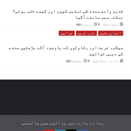
قدیم وادی سندھ کی تہذیب کیوں اور کیسے ختم ہوئی؟
ممکنہ سبب سامنے آگیا
ویب ڈیسک
8 مہینے ago
انسانی حقوق
تازہ ترین
خواتین
سیلاب، غربت اور رکاوٹوں کے باوجود آگے بڑھتیں سندھ
کی دیہی خواتین
ماریہ اسماعیل
8 مہینے ago
ہمارے بارے میں
پرائیویسی پالیسی