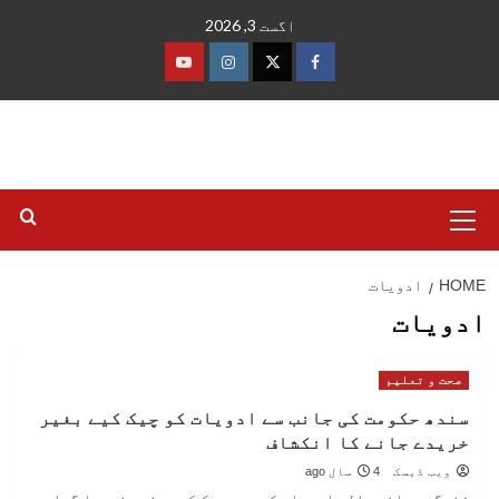
Ski
اگست 3, 2026
t
conten
فیس
ٹوئٹر
انسٹاگرام
یوٹیوب
بک
Primary
Menu
HOME
ادویات
ادویات
صحت و تعلیم
سندھ حکومت کی جانب سے ادویات کو چیک کیے بغیر
خریدے جانے کا انکشاف
ویب ڈیسک
4 سال ago
زندگی بچانے والی ادویات کو بھی چیک کیے بغیر خریدا گیا،