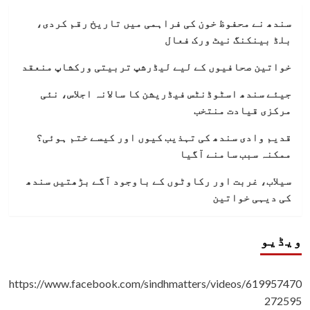
سندھ نے محفوظ خون کی فراہمی میں تاریخ رقم کردی،
بلڈ بینکنگ نیٹ ورک فعال
خواتین صحافیوں کے لیے لیڈرشپ تربیتی ورکشاپ منعقد
جیئے سندھ اسٹوڈنٹس فیڈریشن کا سالانہ اجلاس، نئی
مرکزی قیادت منتخب
قدیم وادی سندھ کی تہذیب کیوں اور کیسے ختم ہوئی؟
ممکنہ سبب سامنے آگیا
سیلاب، غربت اور رکاوٹوں کے باوجود آگے بڑھتیں سندھ
کی دیہی خواتین
ویڈیو
https://www.facebook.com/sindhmatters/videos/619957470
272595