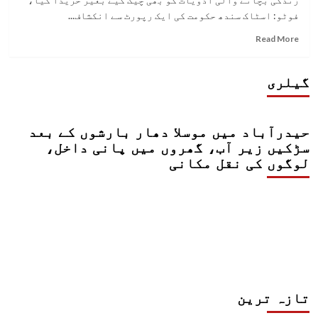
فوٹو: اسٹاک سندھ حکومت کی ایک رپورٹ سے انکشاف...
Read
Read More
more
about
سندھ
گیلری
حکومت
کی
جانب
حیدرآباد میں موسلا دھار بارشوں کے بعد
سے
ادویات
سڑکیں زیر آب، گھروں میں پانی داخل،
کو
لوگوں کی نقل مکانی
چیک
کیے
بغیر
خریدے
جانے
کا
انکشاف
تازہ ترین