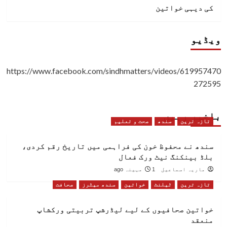
کی دیہی خواتین
ویڈیو
https://www.facebook.com/sindhmatters/videos/619957470
272595
باخبر رہیں
تازہ ترین
سندھ
صحت و تعلیم
سندھ نے محفوظ خون کی فراہمی میں تاریخ رقم کردی،
بلڈ بینکنگ نیٹ ورک فعال
ماریہ اسماعیل
1 مہینہ ago
تازہ ترین
ٹیلنٹ
خواتین
سندھ میٹرز
صحافت
خواتین صحافیوں کے لیے لیڈرشپ تربیتی ورکشاپ
منعقد