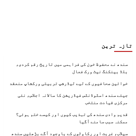
انکشاف
تازہ ترین
سندھ نے محفوظ خون کی فراہمی میں تاریخ رقم کردی،
بلڈ بینکنگ نیٹ ورک فعال
خواتین صحافیوں کے لیے لیڈرشپ تربیتی ورکشاپ منعقد
جیئے سندھ اسٹوڈنٹس فیڈریشن کا سالانہ اجلاس، نئی
مرکزی قیادت منتخب
قدیم وادی سندھ کی تہذیب کیوں اور کیسے ختم ہوئی؟
ممکنہ سبب سامنے آگیا
سیلاب، غربت اور رکاوٹوں کے باوجود آگے بڑھتیں سندھ