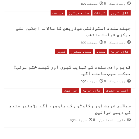
ویب ڈیسک
6 مہینے ago
تازہ ترین
ٹیلنٹ
سندھ میٹرز
سیاست
جیئے سندھ اسٹوڈنٹس فیڈریشن کا سالانہ اجلاس، نئی
مرکزی قیادت منتخب
ویب ڈیسک
8 مہینے ago
تازہ ترین
سندھ
سندھ میٹرز
کلچر
قدیم وادی سندھ کی تہذیب کیوں اور کیسے ختم ہوئی؟
ممکنہ سبب سامنے آگیا
ویب ڈیسک
8 مہینے ago
انسانی حقوق
تازہ ترین
خواتین
سیلاب، غربت اور رکاوٹوں کے باوجود آگے بڑھتیں سندھ
کی دیہی خواتین
ماریہ اسماعیل
8 مہینے ago