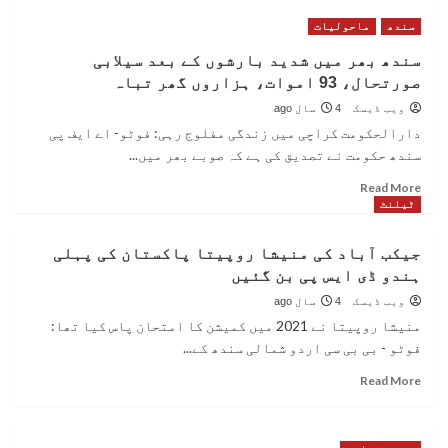
بلال
سندھ
ماحولیات
کاکا
قتل
سندھ بھر میں شدید بارشوں کے بعد سیلابی
کیس
صورتحال، 93 اموات، ہزاروں گھر تباہ
کے
مرکزی
ویب ڈیسک
4 سال ago
ملزم
دارالحکومت کراچی میں زندگی مفلوج رہی: فوٹو- اے ایف پی
کو
سندھ حکومت نے تصدیق کی ہے کہ صوبے بھر میں...
سینٹرل
جیل
Read
Read More
منتقل
more
ٹیلنٹ
کرنے
about
کا
سندھ
جیکب آباد کی منیشا روپیتا پاکستان کی پہلی
حکم
بھر
ہندو ڈی ایس پی بن گئیں
میں
شدید
ویب ڈیسک
4 سال ago
بارشوں
منیشا روپیتا نے 2021 میں کمیشن کا امتحان پاس کیا تھا:
کے
فوٹو - بی بی سی اردو شمالی سندھ کے...
بعد
سیلابی
Read
Read More
صورتحال،
more
93
about
اموات،
جیکب