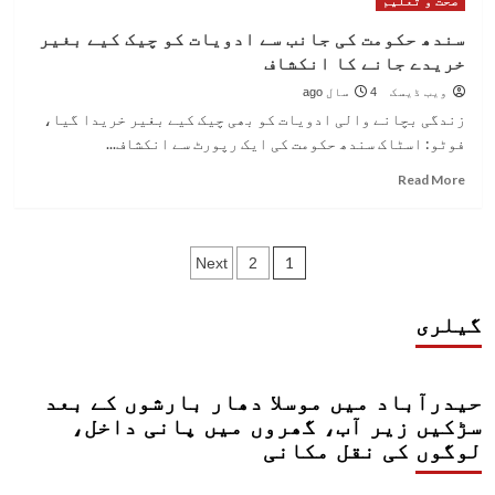
صحت و تعلیم
ہزاروں
آباد
گھر
کی
سندھ حکومت کی جانب سے ادویات کو چیک کیے بغیر
تباہ
منیشا
خریدے جانے کا انکشاف
روپیتا
پاکستان
ویب ڈیسک
4 سال ago
کی
زندگی بچانے والی ادویات کو بھی چیک کیے بغیر خریدا گیا،
پہلی
فوٹو: اسٹاک سندھ حکومت کی ایک رپورٹ سے انکشاف...
ہندو
ڈی
Read
Read More
ایس
more
پی
about
بن
سندھ
Posts
گئیں
حکومت
1
Next
2
کی
pagination
جانب
گیلری
سے
ادویات
کو
چیک
حیدرآباد میں موسلا دھار بارشوں کے بعد
کیے
سڑکیں زیر آب، گھروں میں پانی داخل،
بغیر
لوگوں کی نقل مکانی
خریدے
جانے
کا