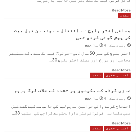
Read
Read More
more
سندھ
about
سکھر
صحافی اختر بلوچ نے انتقال سے چند دن قبل موت
بیراج
کی پیش گوئی کردی تھی
سے
19
ویب ڈیسک
4 سال ago
لاشیں
اختر بلوچ کی عمر 50 سال تھی—فوٹو؟: فیس بک سندھ کے سینیئر
نکال
صحافی اور مورخ اور مصنف اختر بلوچ 30...
لی
گئیں
Read
Read More
more
انسانی حقوق
سندھ
about
صحافی
غازی گوٹھ کے مکینوں پر تشدد کے خلاف لوگ برہم
اختر
بلوچ
ویب ڈیسک
4 سال ago
نے
احتجاج کرنے والی خواتین نے پولیس کی جانب سے کیے گئے شیل
انتقال
بھی دکھائے—فوٹو: ٹوئٹر دارالحکومت کراچی کی اسکیم 33...
سے
چند
Read
Read More
دن
more
انسانی حقوق
سندھ
قبل
about