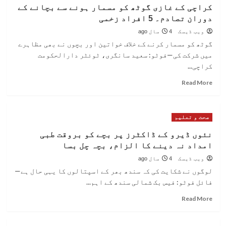
موت
غازی
کراچی کے غازی گوٹھ کو مسمار ہونے سے بچانے کے
کی
گوٹھ
دوران تصادم۔ 5 افراد زخمی
کے
پیش
گوئی
مکینوں
ویب ڈیسک
4 سال ago
پر
کردی
گوٹھ کو مسمار کرنے کے خلاف خواتین اور بچوں نے بھی مظاہرے
تھی
تشدد
میں شرکت کی—فوٹو: سعید سانگری، ٹوئٹر دارالحکومت
کے
کراچی...
خلاف
لوگ
Read
Read More
برہم
more
about
کراچی
صحت و تعلیم
کے
غازی
نئوں ڈیرو کے ڈاکٹرز پر بچے کو بروقت طبی
گوٹھ
امداد نہ دینے کا الزام، بچہ چل بسا
کو
مسمار
ویب ڈیسک
4 سال ago
ہونے
لوگوں نے شکایت کی کہ سندھ بھر کے اسپتالوں کا یہی حال ہے—
سے
فائل فوٹو: فیس بک شمالی سندھ کے اہم...
بچانے
کے
Read
Read More
دوران
more
تصادم۔
about
5
نئوں