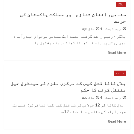
بلاگ
افراد
ڈیرو
زخمی
کے
سندھی، افغان تنازع اور مملکت پاکستان کی
ڈاکٹرز
حرمت
پر
بچے
ویب ڈیسک
4 سال ago
کو
بلاگر - زعیم راشد گزشتہ ہفتے ایک سندھی نوجوان حیدرآباد
بروقت
میں ہوٹل پر رات کا کھانا کھاتے ہوئے پختون یا...
طبی
امداد
Read
Read More
نہ
more
دینے
about
کا
سندھی،
سندھ
الزام،
افغان
بچہ
تنازع
بلال کاکا قتل کیس کے مرکزی ملزم کو سینٹرل جیل
چل
اور
منتقل کرنے کا حکم
بسا
مملکت
پاکستان
ویب ڈیسک
4 سال ago
کی
بلال کاکا کو 12 جولائی کی شب قتل کیا گیا تھافوٹو: -فیس بک
حرمت
حیدرآباد کی مقامی عدالت نے 12...
Read
Read More
more
about