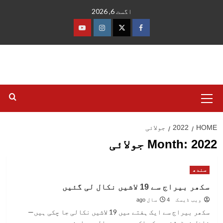
Ski
اگست 6, 2026
t
conten
فیس
ٹوئٹر
انسٹاگرام
یوٹیوب
بک
Primary
Menu
HOME
2022
جولائی
2022 جولائی
Month:
سندھ
سکھر بیراج سے 19 لاشیں نکال لی گئیں
ویب ڈیسک
4 سال ago
سکھر بیراج سے ایک ہفتے میں 19 لاشیں نکالی جا چکی ہیں—
فائل فوٹو: فیس بک ملک بھر میں حالیہ بارشوں...