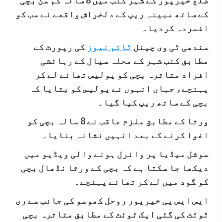
ضلع خیرپور کے شہر کنب میں 8 سالہ کم سن بچی
کے ساتھ مبینہ ریپ کے دلخراش واقعے نے سب کو
افسردہ کردیا۔
سندھی ٹی وی چینل
ٹائم نیوز
کی رپورٹ کے
مطابق کنب شہر کے محلہ سیال کے رہائشی
افراد متاثرہ بچی کو پولیس تھانے لے کر
پہنچے، جہاں انہوں نے پولیس کو بتایا کہ
بچی کے ساتھ ریپ کیا گیا۔
ورثا کے مطابق ملزم عاقب نے 8 سالہ بچی کو
اغوا کرنے کے بعد انہیں نشانہ بنایا۔
سوشل میڈیا پر وائرل ہونے والی ویڈیو میں
دیکھا جا سکتا ہے کہ بچی کے ورثا نڈھال بچی
کو گود میں لے کر تھانے پہنچے۔
ایس ایس پی خیرپور روحل کھوسو کی جانب سے ری
ٹوئٹ کی گئی ایک ٹوئٹ کے مطابق متاثرہ بچی