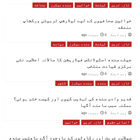
تازہ ترین
ٹیلنٹ
خواتین
سندھ میٹرز
صحافت
خواتین صحافیوں کے لیے لیڈرشپ تربیتی ورکشاپ
منعقد
ویب ڈیسک
6 مہینے ago
تازہ ترین
ٹیلنٹ
سندھ میٹرز
سیاست
جیئے سندھ اسٹوڈنٹس فیڈریشن کا سالانہ اجلاس، نئی
مرکزی قیادت منتخب
ویب ڈیسک
8 مہینے ago
تازہ ترین
سندھ
سندھ میٹرز
کلچر
قدیم وادی سندھ کی تہذیب کیوں اور کیسے ختم ہوئی؟
ممکنہ سبب سامنے آگیا
ویب ڈیسک
8 مہینے ago
انسانی حقوق
تازہ ترین
خواتین
سیلاب، غربت اور رکاوٹوں کے باوجود آگے بڑھتیں سندھ