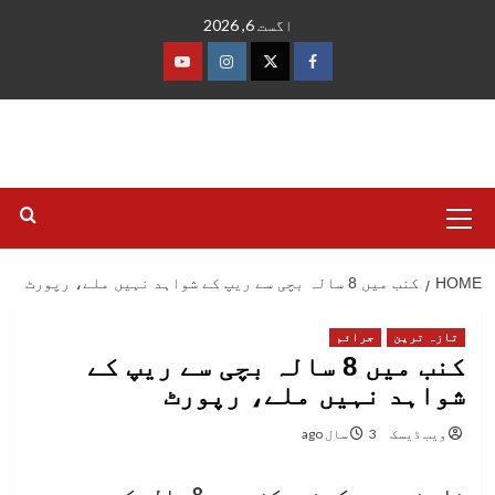
Ski
اگست 6, 2026
t
conten
فیس
ٹوئٹر
انسٹاگرام
یوٹیوب
بک
Primary
Menu
HOME
کنب میں 8 سالہ بچی سے ریپ کے شواہد نہیں ملے، رپورٹ
تازہ ترین
جرائم
کنب میں 8 سالہ بچی سے ریپ کے
شواہد نہیں ملے، رپورٹ
ویب ڈیسک
3 سال ago