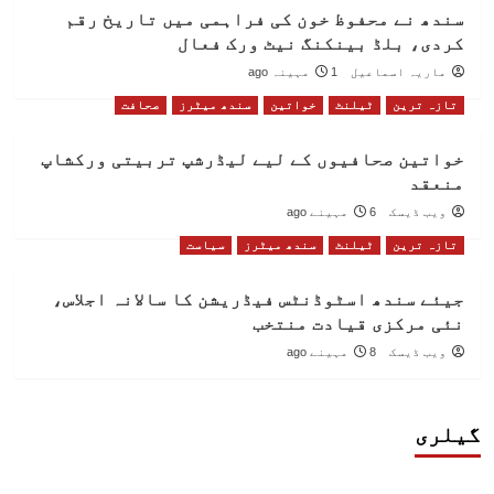
سندھ نے محفوظ خون کی فراہمی میں تاریخ رقم
کردی، بلڈ بینکنگ نیٹ ورک فعال
ماریہ اسماعیل
1 مہینہ ago
تازہ ترین
ٹیلنٹ
خواتین
سندھ میٹرز
صحافت
خواتین صحافیوں کے لیے لیڈرشپ تربیتی ورکشاپ
منعقد
ویب ڈیسک
6 مہینے ago
تازہ ترین
ٹیلنٹ
سندھ میٹرز
سیاست
جیئے سندھ اسٹوڈنٹس فیڈریشن کا سالانہ اجلاس،
نئی مرکزی قیادت منتخب
ویب ڈیسک
8 مہینے ago
گیلری