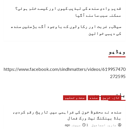
قدیم وادی سندھ کی تہذیب کیوں اور کیسے ختم ہوئی؟
ممکنہ سبب سامنے آگیا
سیلاب، غربت اور رکاوٹوں کے باوجود آگے بڑھتیں سندھ
کی دیہی خواتین
ویڈیو
https://www.facebook.com/sindhmatters/videos/619957470
272595
باخبر رہیں
تازہ ترین
سندھ
صحت و تعلیم
سندھ نے محفوظ خون کی فراہمی میں تاریخ رقم کردی،
بلڈ بینکنگ نیٹ ورک فعال
ماریہ اسماعیل
1 مہینہ ago