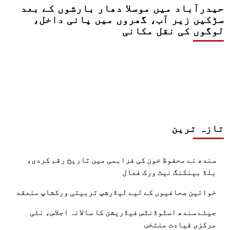
حیدرآباد میں موسلا دھار بارشوں کے بعد
سڑکیں زیر آب، گھروں میں پانی داخل،
لوگوں کی نقل مکانی
تازہ ترین
سندھ نے محفوظ خون کی فراہمی میں تاریخ رقم کردی،
بلڈ بینکنگ نیٹ ورک فعال
خواتین صحافیوں کے لیے لیڈرشپ تربیتی ورکشاپ منعقد
جیئے سندھ اسٹوڈنٹس فیڈریشن کا سالانہ اجلاس، نئی
مرکزی قیادت منتخب