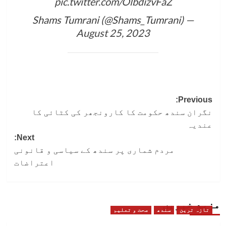
pic.twitter.com/OlbdizvFaZ
— Shams Tumrani (@Shams_Tumrani)
August 25, 2023
Post
Previous:
نگران سندھ حکومت کا کارونجھر کی کٹائی کا
navigation
عندیہ
Next:
مردم شماری پر سندھ کے سیاسی و قانونی
اعتراضات
مزید خبریں
تازہ ترین
سندھ
صحت و تعلیم