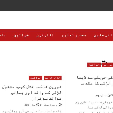
انی حقوق
صحت و تعلیم
اقلیتیں
خواتین
ماح
جرائم
خواتین
ی حویلی سے لاپتا
تازہ ترین
خواتین
 لڑکی کا مقدمہ
نورین فاطمہ قتل کیس: مقتول
لڑکی کے والد اور بھائی
3 سال ago
عدالت سے فرار
حویلی سے مبینہ طور پر
ویب ڈیسک
3 سال ago
 والی لڑکی ثنا
ضلع جامشورو کے نواحی شہر بھان سید
گمشدگی کا مقدمہ تاخیر