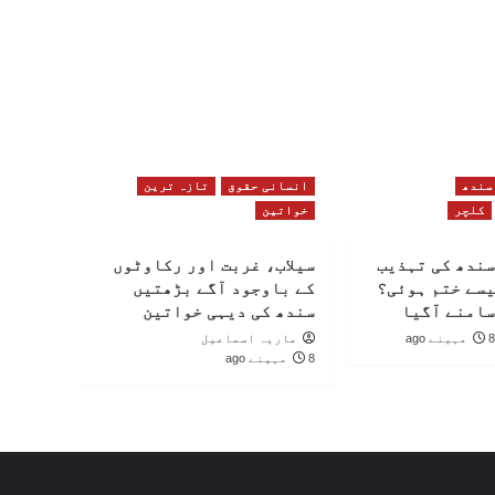
سندھ
انسانی حقوق
تازہ ترین
کلچر
خواتین
سندھ کی تہذیب
سیلاب، غربت اور رکاوٹوں
یسے ختم ہوئی؟
کے باوجود آگے بڑھتیں
سامنے آگیا
سندھ کی دیہی خواتین
8 مہینے ago
ماریہ اسماعیل
8 مہینے ago