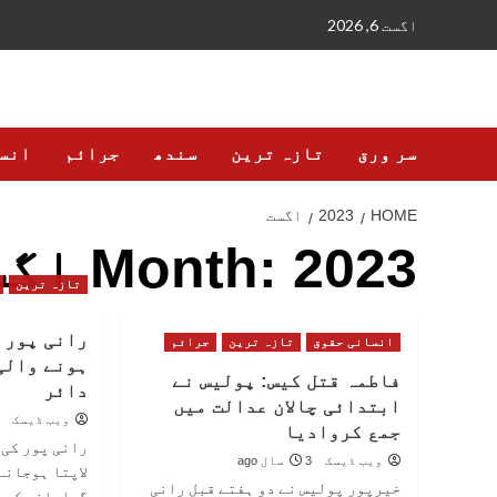
Ski
اگست 6, 2026
t
conten
سر ورق
تازہ ترین
سندھ
جرائم
انس
HOME
2023
اگست
2023 اگست
Month:
تازہ ترین
رانی پور ک
انسانی حقوق
تازہ ترین
جرائم
ہونے والی
فاطمہ قتل کیس: پولیس نے
دائر
ابتدائی چالان عدالت میں
ویب ڈیسک
جمع کروادیا
رانی پور کی 
ویب ڈیسک
3 سال ago
لاپتا ہوجانے
خیرپور پولیس نے دو ہفتے قبل رانی
گرامانی کی 