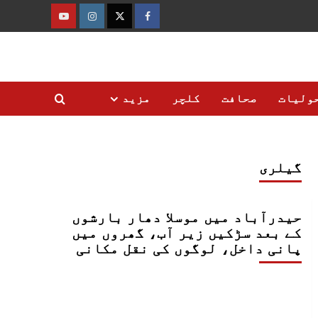
فیس
ٹوئٹر
انسٹاگرام
یوٹیوب
بک
ولیات
صحافت
کلچر
مزید
گیلری
حیدرآباد میں موسلا دھار بارشوں
کے بعد سڑکیں زیر آب، گھروں میں
پانی داخل، لوگوں کی نقل مکانی