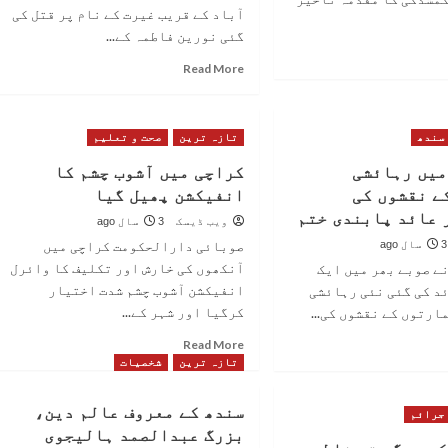
آباد کے قریب غیرت کے نام پر قتل کی
گئی نورین فاطمہ کے...
R
Read
Read More
m
more
ab
about
ی
نورین
سندھ
تازہ ترین
صحت و تعلیم
فاطمہ
قتل
لی
میں رہائشی
کراچی میں آشوب چشم کا
کیس:
ے نقشوں کی
انفیکشن پھیل گیا
مقتول
ا
 عائد پابندی ختم
لڑکی
ے
ویب ڈیسک
3 سال ago
کے
ی
صوبائی دارالحکومت کراچی میں
3 سال ago
والد
ی
آنکھوں کی خارش اور تکلیف کا وائرل
ے صوبے بھر میں ایک
اور
انفیکشن آشوب چشم شدت اختیار
د کی گئی نئی رہائشی
بھائی
مہ
کرگیا اور شہر کے...
ارتوں کے نقشوں کی...
عدالت
ر
سے
Read
R
Read More
فرار
more
m
تازہ ترین
شخصیات
about
ab
کراچی
ھ
سندھ کے معروف عالم دین،
جرائم
میں
بزرگ عبدالصمد ہالیجوی
آشوب