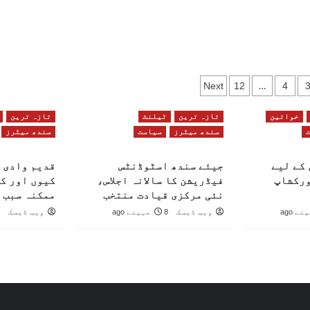
چائے
ر
لہ
ھ
…
Next
12
4
pagi
خواتین
تازہ ترین
ٹیلنٹ
تازہ ترین
سندھ میٹرز
سیاست
سندھ میٹرز
کے لیے
جیئے سندھ اسٹوڈنٹس
قدیم وادی 
ورکشاپ
فیڈریشن کا سالانہ اجلاس،
کیوں اور ک
نئی مرکزی قیادت منتخب
ممکنہ سبب 
ویب ڈیسک
8 مہینے ago
ویب ڈیسک