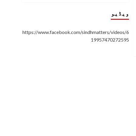
ویڈیو
https://www.facebook.com/sindhmatters/videos/6
19957470272595