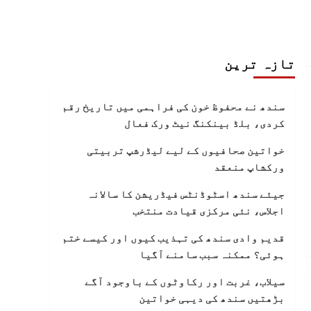
تازہ ترین
سندھ نے محفوظ خون کی فراہمی میں تاریخ رقم
کردی، بلڈ بینکنگ نیٹ ورک فعال
خواتین صحافیوں کے لیے لیڈرشپ تربیتی
ورکشاپ منعقد
جیئے سندھ اسٹوڈنٹس فیڈریشن کا سالانہ
اجلاس، نئی مرکزی قیادت منتخب
قدیم وادی سندھ کی تہذیب کیوں اور کیسے ختم
ہوئی؟ ممکنہ سبب سامنے آگیا
سیلاب، غربت اور رکاوٹوں کے باوجود آگے
بڑھتیں سندھ کی دیہی خواتین