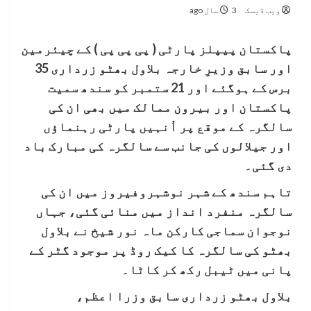
ویب ڈیسک
3 سال ago
پاکستان پیپلز پارٹی ( پی پی پی ) کے چیئرمین
اور سابق وزیرِ خارجہ بلاول بھٹو زرداری 35
برس کے ہوگئے اور 21 ستمبر کو سندھ سمیت
پاکستان اور بیرون ممالک میں بھی ان کی
سالگرہ کے موقع پر اُنہیں پارٹی رہنماؤں
اور جیلالوں کی جانب سے سالگرہ کی مبارک باد
دی گئی۔
تاہم سندھ کے شہر نوشہروفیروز میں ان کی
سالگرہ منفرد انداز میں منائی گئی، جہاں
نوجوان سماجی کارکن ماہ نور شیخ نے بلاول
بھٹو کی سالگرہ کا کیک روڈ پر موجود گٹر کے
پانی میں ٹیبل رکھ کر کاٹا۔
بلاول بھٹو زرداری سابق وزرا اعظم،