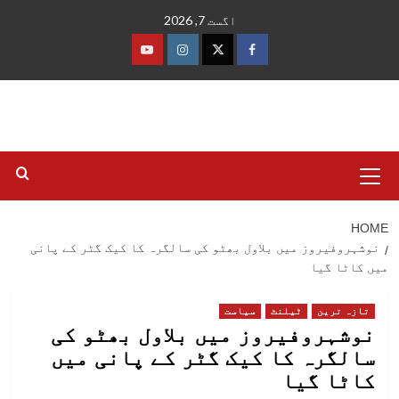
Ski
اگست 7, 2026
t
conten
فیس
ٹوئٹر
انسٹاگرام
یوٹیوب
بک
Primary
Menu
HOME
نوشہروفیروز میں بلاول بھٹو کی سالگرہ کا کیک گٹر کے پانی
میں کاٹا گیا
تازہ ترین
ٹیلنٹ
سیاست
نوشہروفیروز میں بلاول بھٹو کی
سالگرہ کا کیک گٹر کے پانی میں
کاٹا گیا