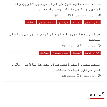
سندھ نے محفوظ خون کی فراہمی میں تاریخ رقم
کردی، بلڈ بینکنگ نیٹ ورک فعال
ماریہ اسماعیل
1 مہینہ ago
تازہ ترین
ٹیلنٹ
خواتین
سندھ میٹرز
صحافت
خواتین صحافیوں کے لیے لیڈرشپ تربیتی ورکشاپ
منعقد
ویب ڈیسک
6 مہینے ago
تازہ ترین
ٹیلنٹ
سندھ میٹرز
سیاست
جیئے سندھ اسٹوڈنٹس فیڈریشن کا سالانہ اجلاس،
نئی مرکزی قیادت منتخب
ویب ڈیسک
8 مہینے ago
گیلری