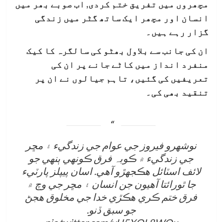
مچھروں میں تفریق ختم کردی, اب صوبے بھر میں
انسان اور مچھر ایک ساتھ گٹر میں زندگی
گزار رہے ہیں۔
ان کی جانب سے بلاول بھٹو کی سالگرہ کا کیک
منفرد انداز میں کاٹے جانے پر ان کی
تعریفیں کی گئیں، تاہم جیالوں نے ان پر
تنقید بھی کی۔
نوشھرو فيروز جي عوام جي زندگيء ۽ مڇر
جي زندگيء ۾ ڪوبہ فرق ڪونھي ٻنھي جو
لائف اسٽائل ھڪجھڙو آھي. اسان پيپلز پارٽيء
جا ٿورائتا آھيون جن انسان ۽ مڇر جي وچ ۾
فرق ختم ڪري ھڪڙي خدا جي مخلوق ھجڻ
جو سبق ڏنو.