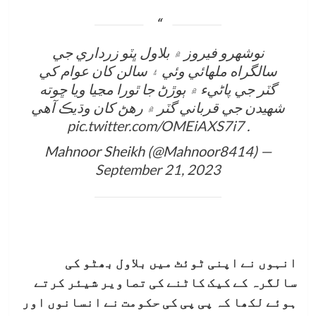
نوشھرو فيروز ۾ بلاول ڀٽو زرداري جي
سالگراه ملهائي وئي ۽ سالن کان عوام کي
گٽر جي پاڻيء ۾ ٻوڙڻ جا ٿورا مڃيا ويا ڇوته
شھيدن جي قرباني گٽر ۾ رھڻ کان وڌيڪ آھي
pic.twitter.com/OMEiAXS7i7
.
— Mahnoor Sheikh (@Mahnoor8414)
September 21, 2023
انہوں نے اپنی ٹوئٹ میں بلاول بھٹو کی
سالگرہ کے کیک کاٹنے کی تصاویر شیئر کرتے
ہوئے لکھا کہ پی پی کی حکومت نے انسانوں اور