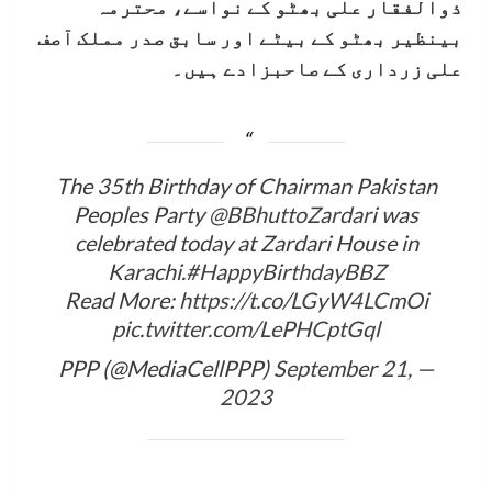
ذوالفقار علی بھٹو کے نواسے، محترمہ
بینظیر بھٹو کے بیٹے اور سابق صدر مملک آصف
علی زرداری کے صاحبزادے ہیں۔
The 35th Birthday of Chairman Pakistan
Peoples Party
@BBhuttoZardari
was
celebrated today at Zardari House in
Karachi.
#HappyBirthdayBBZ
Read More:
https://t.co/LGyW4LCmOi
pic.twitter.com/LePHCptGql
September 21,
— PPP (@MediaCellPPP)
2023