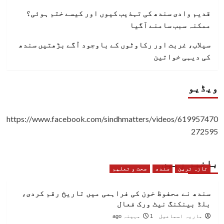
قدیم وادی سندھ کی تہذیب کیوں اور کیسے ختم ہوئی؟
ممکنہ سبب سامنے آگیا
سیلاب، غربت اور رکاوٹوں کے باوجود آگے بڑھتیں سندھ
کی دیہی خواتین
ویڈیو
https://www.facebook.com/sindhmatters/videos/619957470
272595
باخبر رہیں
تازہ ترین
سندھ
صحت و تعلیم
سندھ نے محفوظ خون کی فراہمی میں تاریخ رقم کردی،
بلڈ بینکنگ نیٹ ورک فعال
ماریہ اسماعیل
1 مہینہ ago