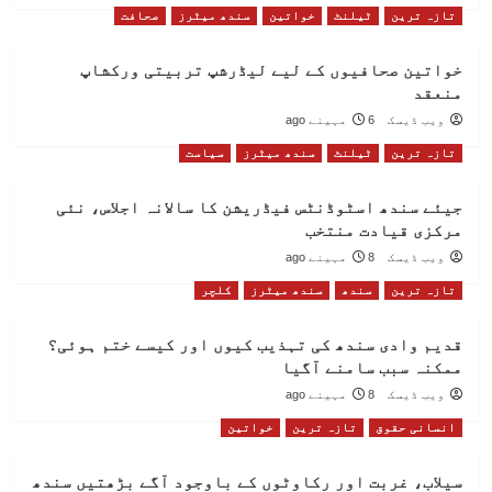
تازہ ترین
ٹیلنٹ
خواتین
سندھ میٹرز
صحافت
خواتین صحافیوں کے لیے لیڈرشپ تربیتی ورکشاپ
منعقد
ویب ڈیسک
6 مہینے ago
تازہ ترین
ٹیلنٹ
سندھ میٹرز
سیاست
جیئے سندھ اسٹوڈنٹس فیڈریشن کا سالانہ اجلاس، نئی
مرکزی قیادت منتخب
ویب ڈیسک
8 مہینے ago
تازہ ترین
سندھ
سندھ میٹرز
کلچر
قدیم وادی سندھ کی تہذیب کیوں اور کیسے ختم ہوئی؟
ممکنہ سبب سامنے آگیا
ویب ڈیسک
8 مہینے ago
انسانی حقوق
تازہ ترین
خواتین
سیلاب، غربت اور رکاوٹوں کے باوجود آگے بڑھتیں سندھ