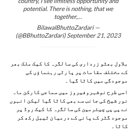
country, I see limitless opportunity and
potential. There is nothing, that we
together,…
— BilawalBhuttoZardari
(@BBhuttoZardari)
September 21, 2023
بلاول بھٹو زرداری کی سالگرہ کا کیک ملک بھر
کے مختلف مقامات پر پارٹی رہنماؤں کی
موجودگی میں کاٹا گیا۔
اسی طرح نوشہروفیروز میں سماجی کارکن ماہ
نور شیخ کی جانب سے بھی کاٹا گیا لیکن انہوں
نے پی پی چیئرمین کی سالگرہ کا کیک روڈ پر
موجود گٹر کے پانی کے درمیان ٹیبل رکھ کر
کاٹا۔