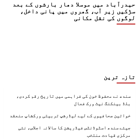
حیدرآباد میں موسلا دھار بارشوں کے بعد
سڑکیں زیر آب، گھروں میں پانی داخل،
لوگوں کی نقل مکانی
تازہ ترین
سندھ نے محفوظ خون کی فراہمی میں تاریخ رقم کردی،
بلڈ بینکنگ نیٹ ورک فعال
خواتین صحافیوں کے لیے لیڈرشپ تربیتی ورکشاپ منعقد
جیئے سندھ اسٹوڈنٹس فیڈریشن کا سالانہ اجلاس، نئی
مرکزی قیادت منتخب