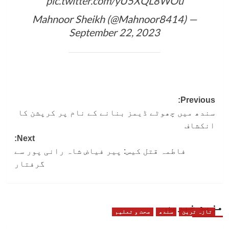
pic.twitter.com/yU5XQL8WOu
— Mahnoor Sheikh (@Mahnoor8414)
September 22, 2023
Post
Previous:
سندھ میں چھوٹے ڈیمز بنانے کے نام پر کرپشن کا
navigation
انکشاف
Next:
فاطمہ قتل کیس: پیر فیاض شاہ رانی پور سے
گرفتار
مزید خبریں
تازہ ترین
سندھ
صحت و تعلیم