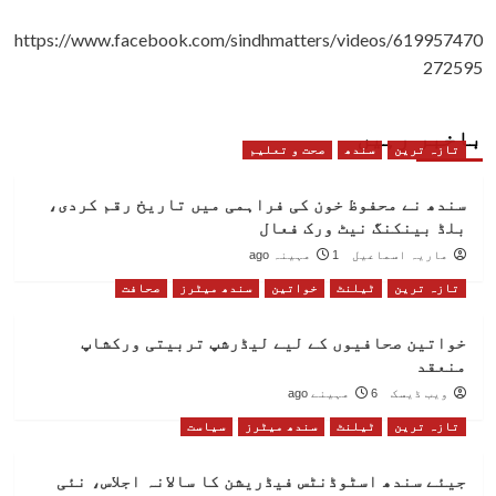
https://www.facebook.com/sindhmatters/videos/619957470
272595
باخبر رہیں
تازہ ترین
سندھ
صحت و تعلیم
سندھ نے محفوظ خون کی فراہمی میں تاریخ رقم کردی،
بلڈ بینکنگ نیٹ ورک فعال
ماریہ اسماعیل
1 مہینہ ago
تازہ ترین
ٹیلنٹ
خواتین
سندھ میٹرز
صحافت
خواتین صحافیوں کے لیے لیڈرشپ تربیتی ورکشاپ
منعقد
ویب ڈیسک
6 مہینے ago
تازہ ترین
ٹیلنٹ
سندھ میٹرز
سیاست
جیئے سندھ اسٹوڈنٹس فیڈریشن کا سالانہ اجلاس، نئی