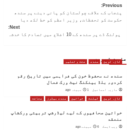
Post
Previous:
پنجاب کے علاقے چولستان کو پانی دینے پر سندھ
navigation
حکومت کو تحفظات، وزیر اعظم کو خط لکھ دیا
Next:
پولنگ ڈے پر سندھ کے 10 اضلاع میں تصادم کا خدشہ
مزید خبریں
تازہ ترین
سندھ
صحت و تعلیم
سندھ نے محفوظ خون کی فراہمی میں تاریخ رقم
کردی، بلڈ بینکنگ نیٹ ورک فعال
ماریہ اسماعیل
1 مہینہ ago
تازہ ترین
ٹیلنٹ
خواتین
سندھ میٹرز
صحافت
خواتین صحافیوں کے لیے لیڈرشپ تربیتی ورکشاپ
منعقد
ویب ڈیسک
6 مہینے ago