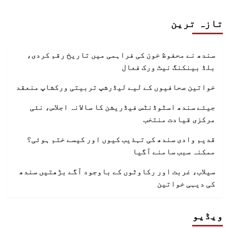
تازہ ترین
سندھ نے محفوظ خون کی فراہمی میں تاریخ رقم کردی،
بلڈ بینکنگ نیٹ ورک فعال
خواتین صحافیوں کے لیے لیڈرشپ تربیتی ورکشاپ منعقد
جیئے سندھ اسٹوڈنٹس فیڈریشن کا سالانہ اجلاس، نئی
مرکزی قیادت منتخب
قدیم وادی سندھ کی تہذیب کیوں اور کیسے ختم ہوئی؟
ممکنہ سبب سامنے آگیا
سیلاب، غربت اور رکاوٹوں کے باوجود آگے بڑھتیں سندھ
کی دیہی خواتین
ویڈیو