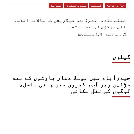
تازہ ترین
ٹیلنٹ
سندھ میٹرز
سیاست
جیئے سندھ اسٹوڈنٹس فیڈریشن کا سالانہ اجلاس،
نئی مرکزی قیادت منتخب
ویب ڈیسک
8 مہینے ago
گیلری
حیدرآباد میں موسلا دھار بارشوں کے بعد
سڑکیں زیر آب، گھروں میں پانی داخل،
لوگوں کی نقل مکانی