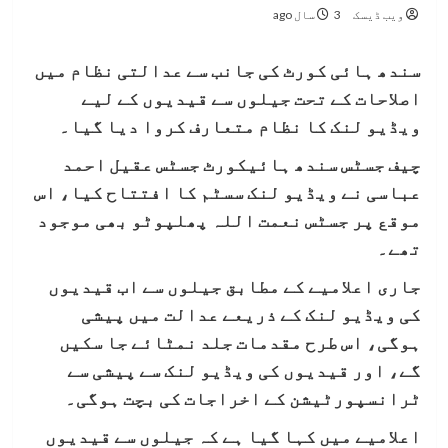
ویب ڈیسک
3 سال ago
سندھ ہائی کورٹ کی جانب سے عدالتی نظام میں
اصلاحات کے تحت جیلوں سے قیدیوں کے لیے
ویڈیو لنک کا نظام متعارف کروا دیا گیا۔
چیف جسٹس سندھ ہائیکورٹ جسٹس عقیل احمد
عباسی نے ویڈیو لنک سسٹم کا افتتاح کیا، اس
موقع پر جسٹس نعمت اللہ پھلپوٹو بھی موجود
تھے۔
جاری اعلامیے کے مطابق جیلوں سے اب قیدیوں
کی ویڈیو لنک کے ذریعے عدالت میں پیشی
ہوگی، اس طرح مقدمات جلد نمٹائے جا سکیں
گے، اور قیدیوں کی ویڈیو لنک سے پیشی سے
ٹرانسپورٹیشن کے اخراجات کی بچت ہوگی۔
اعلامیے میں کہا گیا ہے کہ جیلوں سے قیدیوں