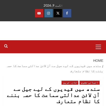
Ski
اگست 9, 2026
t
conten
فیس
ٹوئٹر
انسٹاگرام
یوٹیوب
بک
Primary
Menu
HOME
سندھ میں قیدیوں کے لیے جیل سے آن لائن عدالتی سماعت کا حصہ
بننے کا نظام متعارف
انسانی حقوق
تازہ ترین
سندھ میں قیدیوں کے لیے جیل سے
آن لائن عدالتی سماعت کا حصہ بننے
کا نظام متعارف