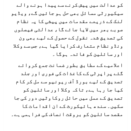
کو عدالت میں پیش کرنے سے پیدا ہونے والے
سیکیورٹی مسائل بھی حل ہو جائیں گے، ویڈیو
لنک کے ذریعے مقدمات میں پیشی کا یہ نظام
صوبے بھر میں لایا جائے گا، عدالتی فیصلوں
کی تصدیق شدہ نقول کے حصول کے لیے بھی ون
ونڈو نظام متعارف کرایا گیا ہے، جس سے وکلا
اور سائلین کو فائدہ ہوگا۔
اعلامیے کے مطابق بطور ضمانت جمع کروائے
گئے پراپرٹی کے کاغذات کی فوری اور جلد
تصدیق کے لیے بورڈ آف ریونیو سے مل کر کام
کیا جا رہا ہے، تاکہ وکلا اور سائلین کو
تصدیق کے عمل میں حائل روکاوٹیں دور کی جا
سکیں۔ سندھ ہائیکورٹ کے ان اقدامات کا
مقصد سائلین کو بروقت انصاف کی فراہمی ہے۔