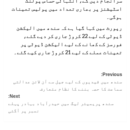
سرانجام دیں گے، انتہائی حساس پولنگ
اسٹیشنز پر بھاری تعداد میں پولیس تعینات
ہوگی۔
رپورٹ میں کہا گیا ہے کہ سندھ میں الیکشن
ڈیوٹی کے لیے 22 کروڑ جاری کر دیے گئے،
فورسز کے کھانے کے لیے الیکشن ڈیوٹی پر
تعینات عملے کے لیے 21 کروڑ جاری کیے گئے۔
Post
Previous:
سندھ میں قیدیوں کے لیے جیل سے آن لائن عدالتی
navigation
سماعت کا حصہ بننے کا نظام متعارف
Next:
سندھ پریمیئر لیگ میں حیدرآباد بہادر پہلے
نمبر پر آگئی