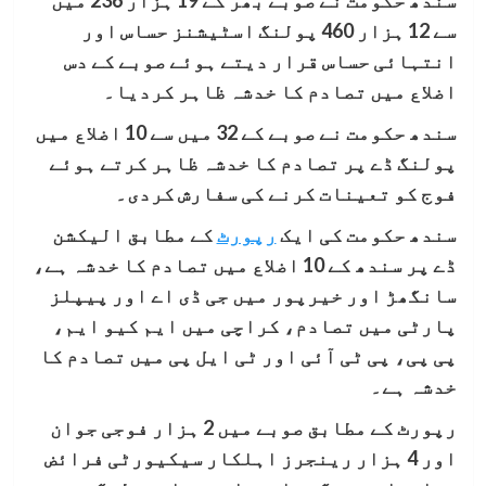
سندھ حکومت نے صوبے بھر کے 19 ہزار 236 میں
سے 12 ہزار 460 پولنگ اسٹیشنز حساس اور
انتہائی حساس قرار دیتے ہوئے صوبے کے دس
اضلاع میں تصادم کا خدشہ ظاہر کردیا۔
سندھ حکومت نے صوبے کے 32 میں سے 10 اضلاع میں
پولنگ ڈے پر تصادم کا خدشہ ظاہر کرتے ہوئے
فوج کو تعینات کرنے کی سفارش کردی۔
سندھ حکومت کی ایک
رپورٹ
کے مطابق الیکشن
ڈے پر سندھ کے 10 اضلاع میں تصادم کا خدشہ ہے،
سانگھڑ اور خیرپور میں جی ڈی اے اور پیپلز
پارٹی میں تصادم، کراچی میں ایم کیو ایم،
پی پی، پی ٹی آئی اور ٹی ایل پی میں تصادم کا
خدشہ ہے۔
رپورٹ کے مطابق صوبے میں 2 ہزار فوجی جوان
اور 4 ہزار رینجرز اہلکار سیکیورٹی فرائض