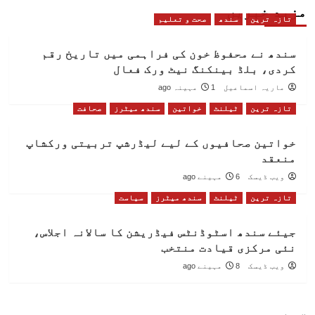
مزید خبریں
تازہ ترین
سندھ
صحت و تعلیم
سندھ نے محفوظ خون کی فراہمی میں تاریخ رقم
کردی، بلڈ بینکنگ نیٹ ورک فعال
ماریہ اسماعیل
1 مہینہ ago
تازہ ترین
ٹیلنٹ
خواتین
سندھ میٹرز
صحافت
خواتین صحافیوں کے لیے لیڈرشپ تربیتی ورکشاپ
منعقد
ویب ڈیسک
6 مہینے ago
تازہ ترین
ٹیلنٹ
سندھ میٹرز
سیاست
جیئے سندھ اسٹوڈنٹس فیڈریشن کا سالانہ اجلاس،
نئی مرکزی قیادت منتخب
ویب ڈیسک
8 مہینے ago