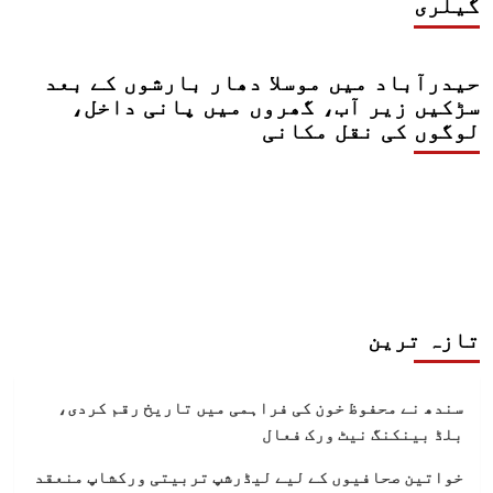
گیلری
حیدرآباد میں موسلا دھار بارشوں کے بعد
سڑکیں زیر آب، گھروں میں پانی داخل،
لوگوں کی نقل مکانی
تازہ ترین
سندھ نے محفوظ خون کی فراہمی میں تاریخ رقم کردی،
بلڈ بینکنگ نیٹ ورک فعال
خواتین صحافیوں کے لیے لیڈرشپ تربیتی ورکشاپ منعقد