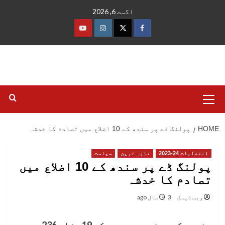
Ski
اگست 6, 2026
t
conten
فیس
ٹوئٹر
انسٹاگرام
یوٹیوب
بک
Primary
Menu
HOME
پولنگ ڈے پر سندھ کے 10 اضلاع میں تصادم کا خدشہ
انتخابات 24-2023
تازہ ترین
سیاست
پولنگ ڈے پر سندھ کے 10 اضلاع میں
تصادم کا خدشہ
ویب ڈیسک
3 سال ago