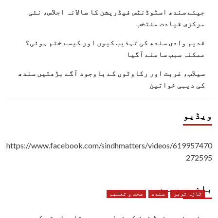
جیئے سندھ اسٹوڈنٹس فیڈریشن کا سالانہ اجلاس، نئی
مرکزی قیادت منتخب
قدیم وادی سندھ کی تہذیب کیوں اور کیسے ختم ہوئی؟
ممکنہ سبب سامنے آگیا
سیلاب، غربت اور رکاوٹوں کے باوجود آگے بڑھتیں سندھ
کی دیہی خواتین
ویڈیو
https://www.facebook.com/sindhmatters/videos/619957470
272595
باخبر رہیں
تازہ ترین
سندھ
صحت و تعلیم
سندھ نے محفوظ خون کی فراہمی میں تاریخ رقم کردی،