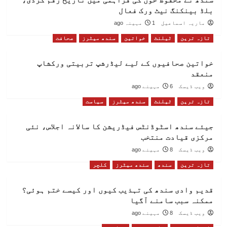
بلڈ بینکنگ نیٹ ورک فعال
ماریہ اسماعیل
1 مہینہ ago
تازہ ترین
ٹیلنٹ
خواتین
سندھ میٹرز
صحافت
خواتین صحافیوں کے لیے لیڈرشپ تربیتی ورکشاپ
منعقد
ویب ڈیسک
6 مہینے ago
تازہ ترین
ٹیلنٹ
سندھ میٹرز
سیاست
جیئے سندھ اسٹوڈنٹس فیڈریشن کا سالانہ اجلاس، نئی
مرکزی قیادت منتخب
ویب ڈیسک
8 مہینے ago
تازہ ترین
سندھ
سندھ میٹرز
کلچر
قدیم وادی سندھ کی تہذیب کیوں اور کیسے ختم ہوئی؟
ممکنہ سبب سامنے آگیا
ویب ڈیسک
8 مہینے ago