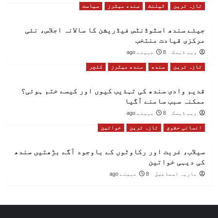
تازہ ترین
ٹیلنٹ
سندھ میٹرز
سیاست
جیئے سندھ اسٹوڈنٹس فیڈریشن کا سالانہ اجلاس، نئی
مرکزی قیادت منتخب
ویب ڈیسک
8 مہینے ago
تازہ ترین
سندھ
سندھ میٹرز
کلچر
قدیم وادی سندھ کی تہذیب کیوں اور کیسے ختم ہوئی؟
ممکنہ سبب سامنے آگیا
ویب ڈیسک
8 مہینے ago
انسانی حقوق
تازہ ترین
خواتین
سیلاب، غربت اور رکاوٹوں کے باوجود آگے بڑھتیں سندھ
کی دیہی خواتین
ماریہ اسماعیل
8 مہینے ago