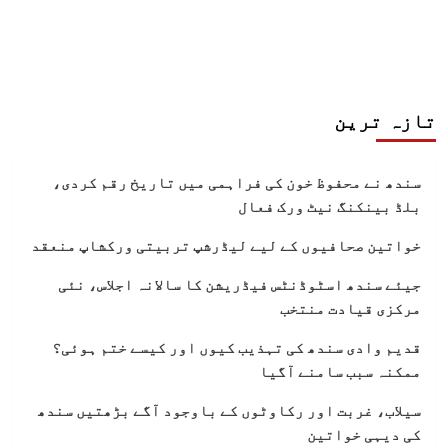
تازہ ترین
سندھ نے محفوظ خون کی فراہمی میں تاریخ رقم کردی،
بلڈ بینکنگ نیٹ ورک فعال
خواتین صحافیوں کے لیے لیڈرشپ تربیتی ورکشاپ منعقد
جیئے سندھ اسٹوڈنٹس فیڈریشن کا سالانہ اجلاس، نئی
مرکزی قیادت منتخب
قدیم وادی سندھ کی تہذیب کیوں اور کیسے ختم ہوئی؟
ممکنہ سبب سامنے آگیا
سیلاب، غربت اور رکاوٹوں کے باوجود آگے بڑھتیں سندھ
کی دیہی خواتین