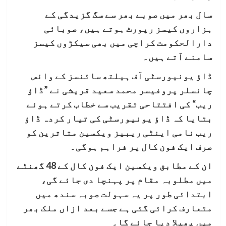
سال بھر میں صوبے بھر سے سگ گزیدگی کے
ہزاروں کیسز رپورٹ ہوتے ہیں، صوبائی
دارالحکومت کراچی میں بھی سیکڑوں کیسز
سامنے آتے ہیں۔
ڈاؤ یونیورسٹی آف ہیلتھ سائنسز کے وائس
چانسلر پروفیسر محمد سعید قریشی نے ”ڈاؤ
ریب“ کی افتتاحی تقریب سے خطاب کرتے ہوئے
بتایا کہ ڈاؤ یونیورسٹی کی تیار کردہ ڈاؤ
ریب نامی اینٹی ریبیز ویکسین متاثرین کو
صرف ایک فون کال پر فراہم ہوگی۔
ان کے مطابق ویکسین ایک فون کال کے 48 گھنٹے
میں مطلوبہ مقام پر پہنچا دی جائے گی،
ابتدائی طور پر یہ سہولت صوبہ سندھ میں
متعارف کرائی گئی ہے جسے بعد ازاں ملک بھر
میں پھیلا دیا جائے گا۔