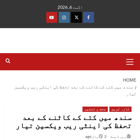
Ski
اگست 6, 2026
t
conten
فیس
ٹوئٹر
انسٹاگرام
یوٹیوب
بک
Primary
Menu
HOME
سندھ میں کتے کے کاٹنے کے بعد تحفظ کی اینٹی ریب ویکسین
تیار
تازہ ترین
صحت و تعلیم
سندھ میں کتے کے کاٹنے کے بعد
تحفظ کی اینٹی ریب ویکسین تیار
ویب ڈیسک
2 سال ago