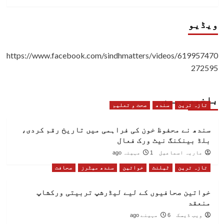
ویڈیو
https://www.facebook.com/sindhmatters/videos/619957470
272595
باخبر رہیں
تازہ ترین
سندھ
صحت و تعلیم
سندھ نے محفوظ خون کی فراہمی میں تاریخ رقم کردی،
بلڈ بینکنگ نیٹ ورک فعال
ماریہ اسماعیل
1 مہینہ ago
تازہ ترین
ٹیلنٹ
خواتین
سندھ میٹرز
صحافت
خواتین صحافیوں کے لیے لیڈرشپ تربیتی ورکشاپ
منعقد
ویب ڈیسک
6 مہینے ago