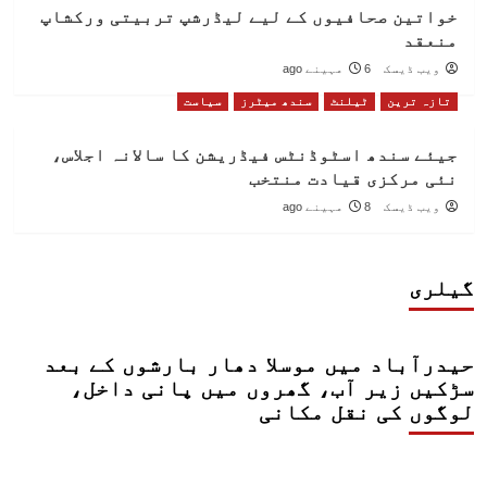
خواتین صحافیوں کے لیے لیڈرشپ تربیتی ورکشاپ
منعقد
ویب ڈیسک
6 مہینے ago
تازہ ترین
ٹیلنٹ
سندھ میٹرز
سیاست
جیئے سندھ اسٹوڈنٹس فیڈریشن کا سالانہ اجلاس،
نئی مرکزی قیادت منتخب
ویب ڈیسک
8 مہینے ago
گیلری
حیدرآباد میں موسلا دھار بارشوں کے بعد
سڑکیں زیر آب، گھروں میں پانی داخل،
لوگوں کی نقل مکانی