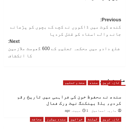
Post
Previous:
کندھ کوٹ میں ڈاکووں نے کچے کے بچوں کو پڑھانے
navigation
جانے والے استاد کو قتل کردیا
Next:
ضلع دادو میں محکمہ تعلیم کے 600 گھوسٹ ملازمین
کا انکشاف
مزید خبریں
تازہ ترین
سندھ
صحت و تعلیم
سندھ نے محفوظ خون کی فراہمی میں تاریخ رقم
کردی، بلڈ بینکنگ نیٹ ورک فعال
ماریہ اسماعیل
1 مہینہ ago
تازہ ترین
ٹیلنٹ
خواتین
سندھ میٹرز
صحافت