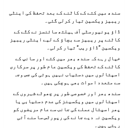
سندھ میں کتے کے کاٹنے کے بعد تحفظ کی اینٹی
ریبیز ویکسین تیار کرلی گئی۔
ڈاؤ یونیورسٹی آف ہیلتھ سائنسز نے کتّے کے
کاٹنے پر ریبیز سے بچاؤ کے لیے اینٹی ریبیز
ویکسین ”ڈاؤ ریب“ تیار کرلی۔
خیال رہے کہ سندھ بھر میں کتے اور سانپ کے
کاٹنے کے تحفظ کی ویکسین عام طور پر سرکاری
اسپتالوں میں دستیاب نہیں ہوتی کی جس وجہ
سے متعدد اموات بھی ہوچکی ہیں۔
سندھ بھر اور خصوصی طور پر چھوٹے شہروں کے
اسپتالوں میں ویکسینز کی عدم دستیابی یا
پھر اسپتال عملے کی جانب سے عام مریضوں کو
ویکسین نہ دیے جانے کی رپورٹس سامنے آتی
رہتی ہیں۔