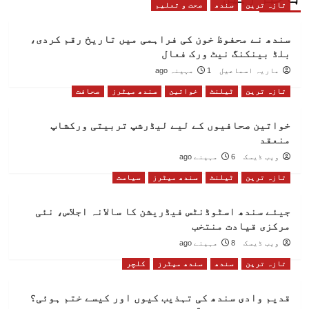
تازہ ترین
سندھ
صحت و تعلیم
سندھ نے محفوظ خون کی فراہمی میں تاریخ رقم کردی،
بلڈ بینکنگ نیٹ ورک فعال
ماریہ اسماعیل
1 مہینہ ago
تازہ ترین
ٹیلنٹ
خواتین
سندھ میٹرز
صحافت
خواتین صحافیوں کے لیے لیڈرشپ تربیتی ورکشاپ
منعقد
ویب ڈیسک
6 مہینے ago
تازہ ترین
ٹیلنٹ
سندھ میٹرز
سیاست
جیئے سندھ اسٹوڈنٹس فیڈریشن کا سالانہ اجلاس، نئی
مرکزی قیادت منتخب
ویب ڈیسک
8 مہینے ago
تازہ ترین
سندھ
سندھ میٹرز
کلچر
قدیم وادی سندھ کی تہذیب کیوں اور کیسے ختم ہوئی؟