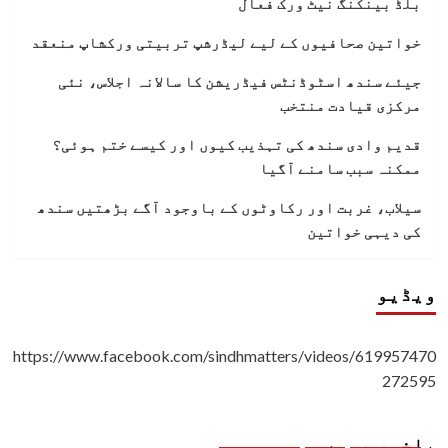
بلڈ بینکنگ نیٹ ورک فعال
خواتین صحافیوں کے لیے لیڈرشپ تربیتی ورکشاپ منعقد
جیئے سندھ اسٹوڈنٹس فیڈریشن کا سالانہ اجلاس، نئی
مرکزی قیادت منتخب
قدیم وادی سندھ کی تہذیب کیوں اور کیسے ختم ہوئی؟
ممکنہ سبب سامنے آگیا
سیلاب، غربت اور رکاوٹوں کے باوجود آگے بڑھتیں سندھ
کی دیہی خواتین
ویڈیو
https://www.facebook.com/sindhmatters/videos/619957470
272595
باخبر رہیں