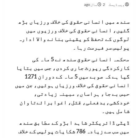
ویب ڈیسک
2 سال ago
سندھ میں انسانی حقوق کی خلاف ورزیاں بڑھ
گئیں، انسانی حقوق کی خلاف ورزیوں میں
لوگوں کے تحفظ کو یقینی بنانے والا ادارہ
پولیس سر فہرست رہا۔
محکمہ انسانی حقوق سندھ نے 5 ماہ کی
کارکردگی رپورٹ جاری کردی، جس میں بتایا
گیا ہے کہ صوبے میں 5 ماہ کے دوران 1271
انسانی حقوق کی خلاف ورزیاں ہوئیں، جن میں
حبس بے جا، ہراساں، مبینہ زیادتی،
خودکشی،بدفعلی، قتل، اغوابرائےتاوان
شامل ہیں۔
ڈپٹی ڈائریکٹر شاہد ابڑو کے مطابق سندھ
میں سب سے زیادہ 786 شکایات پولیس کے خلاف