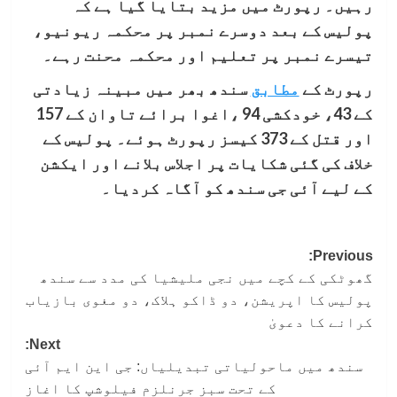
رہیں۔ رپورٹ میں مزید بتایا گیا ہے کہ
پولیس کے بعد دوسرے نمبر پر محکمہ ریونیو،
تیسرے نمبر پر تعلیم اور محکمہ محنت رہے۔
رپورٹ کے
مطابق
سندھ بھر میں مبینہ زیادتی
کے 43، خودکشی 94 ،اغوا برائے تاوان کے 157
اور قتل کے 373 کیسز رپورٹ ہوئے۔ پولیس کے
خلاف کی گئی شکایات پر اجلاس بلانے اور ایکشن
کے لیے آئی جی سندھ کو آگاہ کردیا۔
Post
Previous:
گھوٹکی کے کچے میں نجی ملیشیا کی مدد سے سندھ
navigation
پولیس کا اپریشن، دو ڈاکو ہلاک، دو مغوی بازیاب
کرانے کا دعویٰ
Next:
سندھ میں ماحولیاتی تبدیلیاں: جی این ایم آئی
کے تحت سبز جرنلزم فیلوشپ کا اغاز