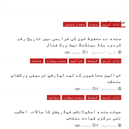
مزید خبریں
تازہ ترین
سندھ
صحت و تعلیم
سندھ نے محفوظ خون کی فراہمی میں تاریخ رقم
کردی، بلڈ بینکنگ نیٹ ورک فعال
ماریہ اسماعیل
1 مہینہ ago
تازہ ترین
ٹیلنٹ
خواتین
سندھ میٹرز
صحافت
خواتین صحافیوں کے لیے لیڈرشپ تربیتی ورکشاپ
منعقد
ویب ڈیسک
6 مہینے ago
تازہ ترین
ٹیلنٹ
سندھ میٹرز
سیاست
جیئے سندھ اسٹوڈنٹس فیڈریشن کا سالانہ اجلاس،
نئی مرکزی قیادت منتخب
ویب ڈیسک
8 مہینے ago