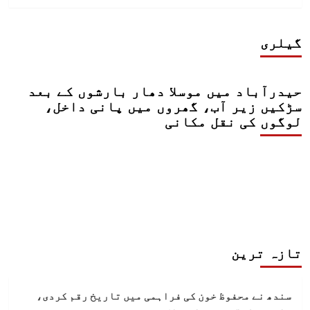
گیلری
حیدرآباد میں موسلا دھار بارشوں کے بعد
سڑکیں زیر آب، گھروں میں پانی داخل،
لوگوں کی نقل مکانی
تازہ ترین
سندھ نے محفوظ خون کی فراہمی میں تاریخ رقم کردی،