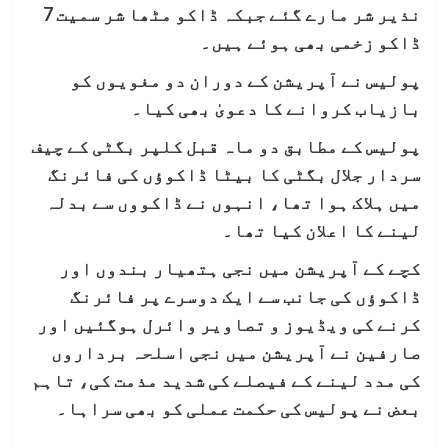
نذیر شر مارے گئے جبکہ ڈاکو مٹھا شر سمیت 7
ڈاکو زخمی بھی ہوئے ہیں۔
پولیس نے آپریشن کے دوران دو مغویوں کو
بازیاب کروانے کا دعویٰ بھی کیا۔
پولیس کے مطابق دو ماہ قبل کلپر بگٹی کے چیف
سردار جلال بگٹی کا بیٹا ڈاکوؤں کی فائرنگ
میں ہلاک ہوا تھا، انہوں نے ڈاکووں سے بدلہ
لینے کا اعلان کیا تھا۔
کچے کے آپریشن میں نجی ہتھیار بندوں اور
ڈاکوؤں کی جانب سے ایک دوسرے پر فائرنگ
کرنے کی ویڈیوز و تصاویر وائرل ہوگئیں اور
صارفین نے آپریشن میں نجی اسلحہ برداروں
کی مدد لینے کے فیصلے کی شدید مذمت کی، تاہم
بعض نے پولیس کی حکمت عملی کو بھی سراہا۔