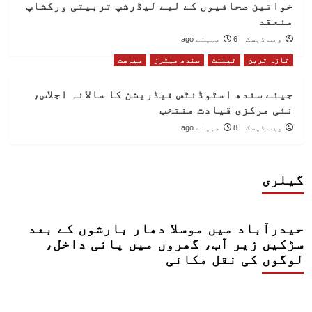
خواتین صحافیوں کے لیے لیڈرشپ تربیتی ورکشاپ
منعقد
ویب ڈیسک
6 مہینے ago
تازہ ترین
ٹیلنٹ
سندھ میٹرز
سیاست
جیئے سندھ اسٹوڈنٹس فیڈریشن کا سالانہ اجلاس،
نئی مرکزی قیادت منتخب
ویب ڈیسک
8 مہینے ago
گیلری
حیدرآباد میں موسلا دھار بارشوں کے بعد
سڑکیں زیر آب، گھروں میں پانی داخل،
لوگوں کی نقل مکانی