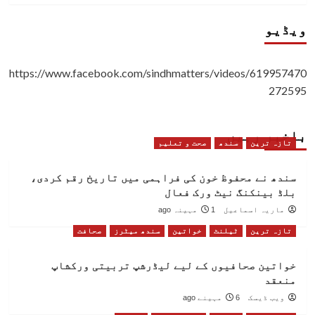
ویڈیو
https://www.facebook.com/sindhmatters/videos/619957470
272595
باخبر رہیں
تازہ ترین
سندھ
صحت و تعلیم
سندھ نے محفوظ خون کی فراہمی میں تاریخ رقم کردی،
بلڈ بینکنگ نیٹ ورک فعال
ماریہ اسماعیل
1 مہینہ ago
تازہ ترین
ٹیلنٹ
خواتین
سندھ میٹرز
صحافت
خواتین صحافیوں کے لیے لیڈرشپ تربیتی ورکشاپ
منعقد
ویب ڈیسک
6 مہینے ago