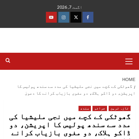
Ski
اگست 7, 2026
t
conten
فیس
ٹوئٹر
انسٹاگرام
یوٹیوب
بک
Primary
Menu
HOME
گھوٹکی کے کچے میں نجی ملیشیا کی مدد سے سندھ پولیس کا
اپریشن، دو ڈاکو ہلاک، دو مغوی بازیاب کرانے کا دعویٰ
تازہ ترین
جرائم
سندھ
گھوٹکی کے کچے میں نجی ملیشیا کی
مدد سے سندھ پولیس کا اپریشن، دو
ڈاکو ہلاک، دو مغوی بازیاب کرانے