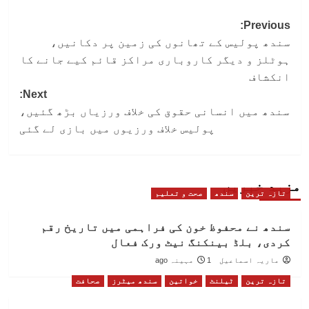
Post
Previous:
سندھ پولیس کے تھانوں کی زمین پر دکانیں،
navigation
ہوٹلز و دیگر کاروباری مراکز قائم کیے جانے کا
انکشاف
Next:
سندھ میں انسانی حقوق کی خلاف ورزیاں بڑھ گئیں،
پولیس خلاف ورزیوں میں بازی لے گئی
مزید خبریں
تازہ ترین
سندھ
صحت و تعلیم
سندھ نے محفوظ خون کی فراہمی میں تاریخ رقم
کردی، بلڈ بینکنگ نیٹ ورک فعال
ماریہ اسماعیل
1 مہینہ ago
تازہ ترین
ٹیلنٹ
خواتین
سندھ میٹرز
صحافت