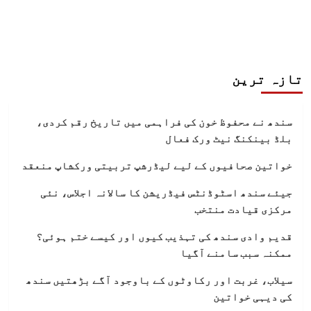
تازہ ترین
سندھ نے محفوظ خون کی فراہمی میں تاریخ رقم کردی،
بلڈ بینکنگ نیٹ ورک فعال
خواتین صحافیوں کے لیے لیڈرشپ تربیتی ورکشاپ منعقد
جیئے سندھ اسٹوڈنٹس فیڈریشن کا سالانہ اجلاس، نئی
مرکزی قیادت منتخب
قدیم وادی سندھ کی تہذیب کیوں اور کیسے ختم ہوئی؟
ممکنہ سبب سامنے آگیا
سیلاب، غربت اور رکاوٹوں کے باوجود آگے بڑھتیں سندھ
کی دیہی خواتین