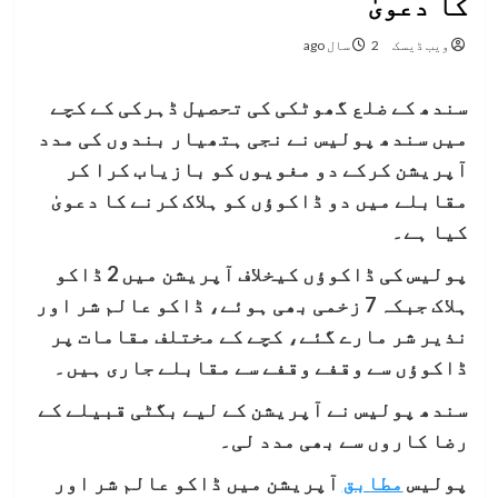
کا دعویٰ
ویب ڈیسک
2 سال ago
سندھ کے ضلع گھوٹکی کی تحصیل ڈہرکی کے کچے
میں سندھ پولیس نے نجی ہتھیار بندوں کی مدد
آپریشن کرکے دو مغویوں کو بازیاب کرا کر
مقابلے میں دو ڈاکوؤں کو ہلاک کرنے کا دعویٰ
کیا ہے۔
پولیس کی ڈاکوؤں کیخلاف آپریشن میں 2 ڈاکو
ہلاک جبکہ 7 زخمی بھی ہوئے، ڈاکو عالم شر اور
نذیر شر مارے گئے، کچے کے مختلف مقامات پر
ڈاکوؤں سے وقفے وقفے سے مقابلے جاری ہیں۔
سندھ پولیس نے آپریشن کے لیے بگٹی قبیلے کے
رضا کاروں سے بھی مدد لی۔
پولیس
مطابق
آپریشن میں ڈاکو عالم شر اور