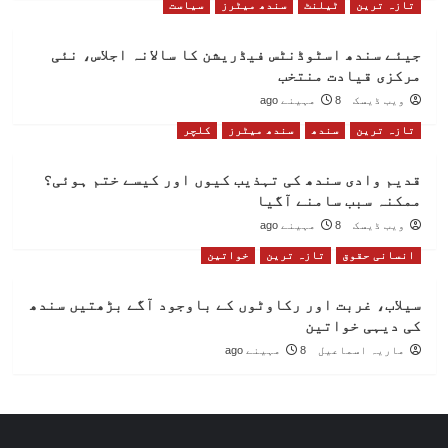
تازہ ترین
ٹیلنٹ
سندھ میٹرز
سیاست
جیئے سندھ اسٹوڈنٹس فیڈریشن کا سالانہ اجلاس، نئی
مرکزی قیادت منتخب
ویب ڈیسک
8 مہینے ago
تازہ ترین
سندھ
سندھ میٹرز
کلچر
قدیم وادی سندھ کی تہذیب کیوں اور کیسے ختم ہوئی؟
ممکنہ سبب سامنے آگیا
ویب ڈیسک
8 مہینے ago
انسانی حقوق
تازہ ترین
خواتین
سیلاب، غربت اور رکاوٹوں کے باوجود آگے بڑھتیں سندھ
کی دیہی خواتین
ماریہ اسماعیل
8 مہینے ago