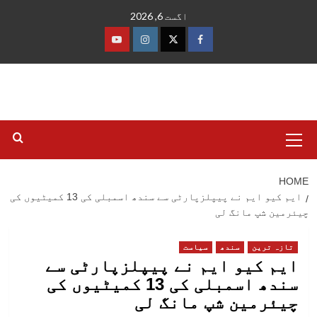
Ski
اگست 6, 2026
t
conten
فیس
ٹوئٹر
انسٹاگرام
یوٹیوب
بک
Primary
Menu
HOME
ایم کیو ایم نے پیپلزپارٹی سے سندھ اسمبلی کی 13 کمیٹیوں کی
چیئرمین شپ مانگ لی
تازہ ترین
سندھ
سیاست
ایم کیو ایم نے پیپلزپارٹی سے
سندھ اسمبلی کی 13 کمیٹیوں کی
چیئرمین شپ مانگ لی