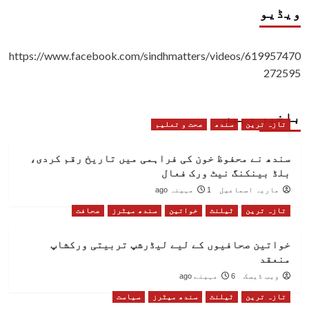
ویڈیو
https://www.facebook.com/sindhmatters/videos/619957470
272595
باخبر رہیں
تازہ ترین
سندھ
صحت و تعلیم
سندھ نے محفوظ خون کی فراہمی میں تاریخ رقم کردی،
بلڈ بینکنگ نیٹ ورک فعال
ماریہ اسماعیل
1 مہینہ ago
تازہ ترین
ٹیلنٹ
خواتین
سندھ میٹرز
صحافت
خواتین صحافیوں کے لیے لیڈرشپ تربیتی ورکشاپ
منعقد
ویب ڈیسک
6 مہینے ago
تازہ ترین
ٹیلنٹ
سندھ میٹرز
سیاست