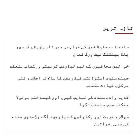
تازہ ترین
سندھ نے محفوظ خون کی فراہمی میں تاریخ رقم کردی،
بلڈ بینکنگ نیٹ ورک فعال
خواتین صحافیوں کے لیے لیڈرشپ تربیتی ورکشاپ منعقد
جیئے سندھ اسٹوڈنٹس فیڈریشن کا سالانہ اجلاس، نئی
مرکزی قیادت منتخب
قدیم وادی سندھ کی تہذیب کیوں اور کیسے ختم ہوئی؟
ممکنہ سبب سامنے آگیا
سیلاب، غربت اور رکاوٹوں کے باوجود آگے بڑھتیں سندھ
کی دیہی خواتین