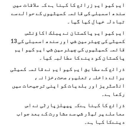
ایم کیو ایم زرائع کا کہنا ہے کہ ملاقات میں
سندھ اسمبلی کی قائمہ کمیٹیوں کے حوالے سے
تبادلہ خیال کیا گیا۔
ایم کیو ایم پاکستان نے پبلک اکاؤنٹس
کمیٹی کی چیئرمین شپ اور سندھ اسمبلی کی 13
قائمہ کمیٹیوں کی چیئرمین شپ ایم کیو ایم
پاکستان کو دینے کا مطالبہ کیا۔
ذرائع کے مطابق ایم کیو ایم نے قائمہ کمیٹی
برائے داخلہ، تعلیم، صحت،خزانہ،
انڈسٹریز اور بلدیات کو اپنی ترجیحات میں
رکھا ہے۔
ذرائع کا کہنا ہےکہ پیپلزپارٹی نے اس
معاملے پر لیڈر شپ سے مشاورت کے بعد جواب
دینےکا کہا ہے۔