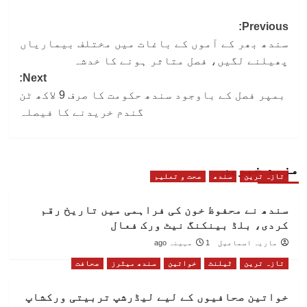
Post
Previous:
سندھ بھر کے آموں کے باغات میں مختلف بیماریاں
navigation
پھیلنے لگیں، فصل متاثر ہونے کا خدشہ
Next:
بمپر فصل کے باوجود سندھ حکومت کا صرف 9 لاکھ ٹن
گندم خریدنے کا فیصلہ
مزید خبریں
تازہ ترین
سندھ
صحت و تعلیم
سندھ نے محفوظ خون کی فراہمی میں تاریخ رقم
کردی، بلڈ بینکنگ نیٹ ورک فعال
ماریہ اسماعیل
1 مہینہ ago
تازہ ترین
ٹیلنٹ
خواتین
سندھ میٹرز
صحافت
خواتین صحافیوں کے لیے لیڈرشپ تربیتی ورکشاپ