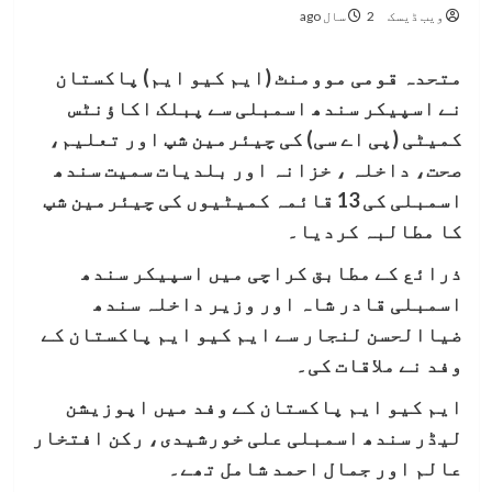
ویب ڈیسک
2 سال ago
متحدہ قومی موومنٹ (ایم کیو ایم) پاکستان
نے اسپیکر سندھ اسمبلی سے پبلک اکاؤنٹس
کمیٹی (پی اے سی) کی چیئرمین شپ اور تعلیم،
صحت، داخلہ ، خزانہ اور بلدیات سمیت سندھ
اسمبلی کی 13 قائمہ کمیٹیوں کی چیئرمین شپ
کا مطالبہ کردیا۔
ذرائع کے مطابق کراچی میں اسپیکر سندھ
اسمبلی قادر شاہ اور وزیر داخلہ سندھ
ضیاالحسن لنجار سے ایم کیو ایم پاکستان کے
وفد نے ملاقات کی۔
ایم کیو ایم پاکستان کے وفد میں اپوزیشن
لیڈر سندھ اسمبلی علی خورشیدی، رکن افتخار
عالم اور جمال احمد شامل تھے۔