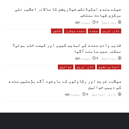
جیئے سندھ اسٹوڈنٹس فیڈریشن کا سالانہ اجلاس، نئی
مرکزی قیادت منتخب
ویب ڈیسک
8 مہینے ago
تازہ ترین
سندھ
سندھ میٹرز
کلچر
قدیم وادی سندھ کی تہذیب کیوں اور کیسے ختم ہوئی؟
ممکنہ سبب سامنے آگیا
ویب ڈیسک
8 مہینے ago
انسانی حقوق
تازہ ترین
خواتین
سیلاب، غربت اور رکاوٹوں کے باوجود آگے بڑھتیں سندھ
کی دیہی خواتین
ماریہ اسماعیل
8 مہینے ago