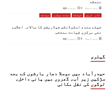
منعقد
ویب ڈیسک
6 مہینے ago
تازہ ترین
ٹیلنٹ
سندھ میٹرز
سیاست
جیئے سندھ اسٹوڈنٹس فیڈریشن کا سالانہ اجلاس،
نئی مرکزی قیادت منتخب
ویب ڈیسک
8 مہینے ago
گیلری
حیدرآباد میں موسلا دھار بارشوں کے بعد
سڑکیں زیر آب، گھروں میں پانی داخل،
لوگوں کی نقل مکانی