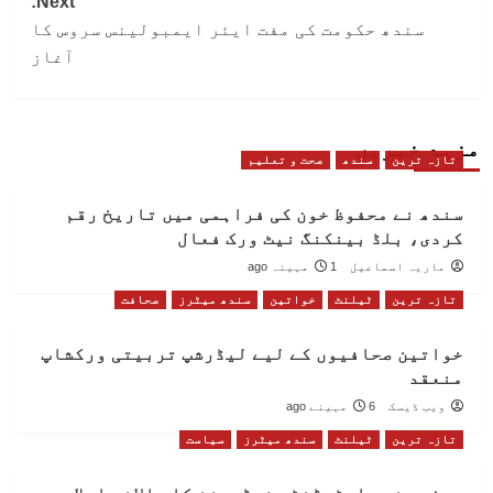
Next:
سندھ حکومت کی مفت ایئر ایمبولینس سروس کا
آغاز
مزید خبریں
تازہ ترین
سندھ
صحت و تعلیم
سندھ نے محفوظ خون کی فراہمی میں تاریخ رقم
کردی، بلڈ بینکنگ نیٹ ورک فعال
ماریہ اسماعیل
1 مہینہ ago
تازہ ترین
ٹیلنٹ
خواتین
سندھ میٹرز
صحافت
خواتین صحافیوں کے لیے لیڈرشپ تربیتی ورکشاپ
منعقد
ویب ڈیسک
6 مہینے ago
تازہ ترین
ٹیلنٹ
سندھ میٹرز
سیاست