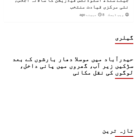
جیئے سندھ اسٹوڈنٹس فیڈریشن کا سالانہ اجلاس،
نئی مرکزی قیادت منتخب
ویب ڈیسک
8 مہینے ago
گیلری
حیدرآباد میں موسلا دھار بارشوں کے بعد
سڑکیں زیر آب، گھروں میں پانی داخل،
لوگوں کی نقل مکانی
تازہ ترین