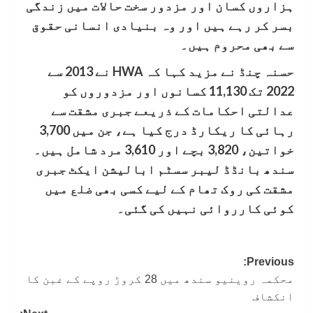
ہزاروں کسان اور مزدور سخت حالات میں زندگی
بسر کر رہے ہیں اور وہ بنیادی انسانی حقوق
سے بھی محروم ہیں۔
حسنہ چنڈ نے مزید کہا کہ HWA نے 2013 سے
2022 تک 11,130 کسانوں اور مزدوروں کو
عدالتی احکامات کے ذریعے جبری مشقت سے
رہائی کا ریکارڈ درج کیا ہے، جن میں 3,700
خواتین، 3,820 بچے اور 3,610 مرد شامل ہیں۔
سندھ بانڈڈ لیبر سسٹم ابالیشن ایکٹ جبری
مشقت کی روک تھام کے لیے کسی بھی ضلع میں
کوئی کارروائی نہیں کی گئی۔
Post
Previous:
محکمہ روینیو سندھ میں 28 کروڑ روپے کے غبن کا
navigation
انکشاف