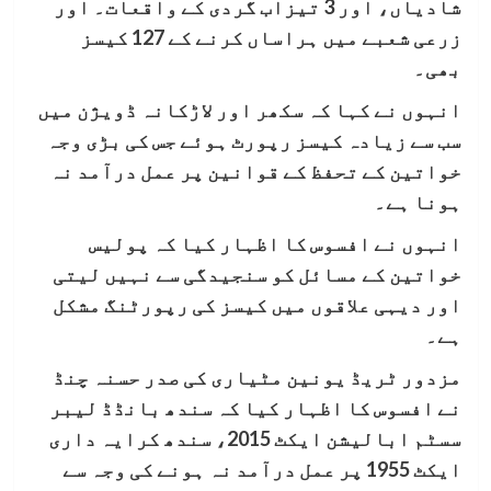
شادیاں، اور 3 تیزاب گردی کے واقعات۔ اور
زرعی شعبے میں ہراساں کرنے کے 127 کیسز
بھی۔
انہوں نے کہا کہ سکھر اور لاڑکانہ ڈویژن میں
سب سے زیادہ کیسز رپورٹ ہوئے جس کی بڑی وجہ
خواتین کے تحفظ کے قوانین پر عمل درآمد نہ
ہونا ہے۔
انہوں نے افسوس کا اظہار کیا کہ پولیس
خواتین کے مسائل کو سنجیدگی سے نہیں لیتی
اور دیہی علاقوں میں کیسز کی رپورٹنگ مشکل
ہے۔
مزدور ٹریڈ یونین مٹیاری کی صدر حسنہ چنڈ
نے افسوس کا اظہار کیا کہ سندھ بانڈڈ لیبر
سسٹم ابالیشن ایکٹ 2015، سندھ کرایہ داری
ایکٹ 1955 پر عمل درآمد نہ ہونے کی وجہ سے