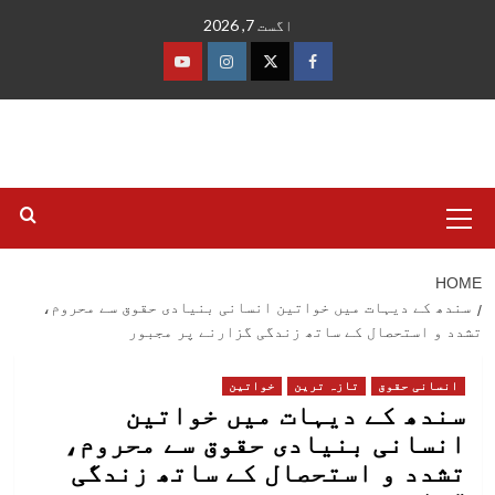
Ski
اگست 7, 2026
t
conten
فیس
ٹوئٹر
انسٹاگرام
یوٹیوب
بک
Primary
Menu
HOME
سندھ کے دیہات میں خواتین انسانی بنیادی حقوق سے محروم،
تشدد و استحصال کے ساتھ زندگی گزارنے پر مجبور
انسانی حقوق
تازہ ترین
خواتین
سندھ کے دیہات میں خواتین
انسانی بنیادی حقوق سے محروم،
تشدد و استحصال کے ساتھ زندگی