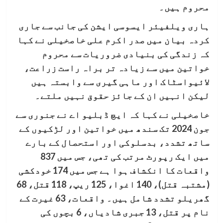
محروم ہیں۔
ہاری ویلفیئر ایسوسی ایشن کی جانب سے جاری
کردہ بیان میں صدر اکرم علی خاصخیلی نے کہا
کہ زندگی کی بنیادی ضروریات سے محروم
خواتین میں سے زیادہ تر براہ راست زراعت،
لائیواسٹاک اور ماہی گیری سے وابستہ ہیں
لیکن انہیں ان کے جائز حقوق نہیں ملتے۔
خاصخیلی نے کہا کہ ایچ ڈبلیو اے نے جنوری سے
جون 2024 تک سندھ میں خواتین اور لڑکیوں کے
ساتھ تشدد، بدسلوکی اور استحصال کے بارے
میں ایک رپورٹ مرتب کی تھی، جس میں 837
واقعات کا انکشاف ہوا ہے جس میں 174 خودکشی
(مشتبہ قتل)، 140 اغوا، 125 ریپ، 118 قتل، 68
گھریلو تشدد شامل ہیں۔ واقعات، 63 غیرت کے
نام پر قتل، 13 جبری شادیاں، 6 بچوں کی