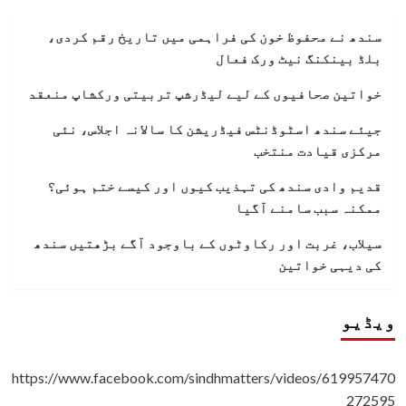
سندھ نے محفوظ خون کی فراہمی میں تاریخ رقم کردی،
بلڈ بینکنگ نیٹ ورک فعال
خواتین صحافیوں کے لیے لیڈرشپ تربیتی ورکشاپ منعقد
جیئے سندھ اسٹوڈنٹس فیڈریشن کا سالانہ اجلاس، نئی
مرکزی قیادت منتخب
قدیم وادی سندھ کی تہذیب کیوں اور کیسے ختم ہوئی؟
ممکنہ سبب سامنے آگیا
سیلاب، غربت اور رکاوٹوں کے باوجود آگے بڑھتیں سندھ
کی دیہی خواتین
ویڈیو
https://www.facebook.com/sindhmatters/videos/619957470
272595