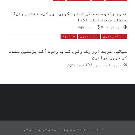
قدیم وادی سندھ کی تہذیب کیوں اور کیسے ختم ہوئی؟
ممکنہ سبب سامنے آگیا
ویب ڈیسک
8 مہینے ago
انسانی حقوق
تازہ ترین
خواتین
سیلاب، غربت اور رکاوٹوں کے باوجود آگے بڑھتیں سندھ
کی دیہی خواتین
ماریہ اسماعیل
8 مہینے ago
ہمارے بارے میں
پرائیویسی پالیسی