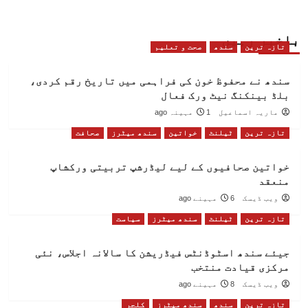
باخبر رہیں
تازہ ترین
سندھ
صحت و تعلیم
سندھ نے محفوظ خون کی فراہمی میں تاریخ رقم کردی،
بلڈ بینکنگ نیٹ ورک فعال
ماریہ اسماعیل
1 مہینہ ago
تازہ ترین
ٹیلنٹ
خواتین
سندھ میٹرز
صحافت
خواتین صحافیوں کے لیے لیڈرشپ تربیتی ورکشاپ
منعقد
ویب ڈیسک
6 مہینے ago
تازہ ترین
ٹیلنٹ
سندھ میٹرز
سیاست
جیئے سندھ اسٹوڈنٹس فیڈریشن کا سالانہ اجلاس، نئی
مرکزی قیادت منتخب
ویب ڈیسک
8 مہینے ago
تازہ ترین
سندھ
سندھ میٹرز
کلچر