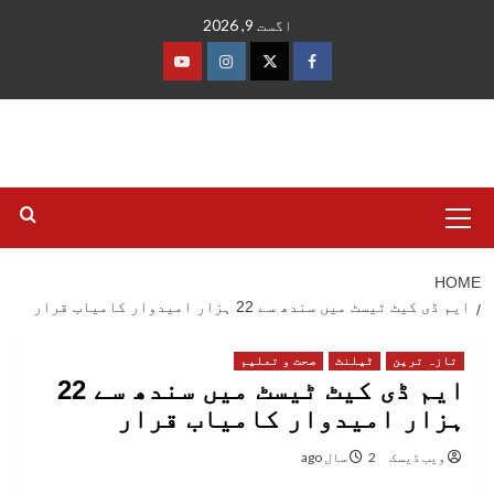
Ski
اگست 9, 2026
t
conten
فیس
ٹوئٹر
انسٹاگرام
یوٹیوب
بک
Primary
Menu
HOME
ایم ڈی کیٹ ٹیسٹ میں سندھ سے 22 ہزار امیدوار کامیاب قرار
تازہ ترین
ٹیلنٹ
صحت و تعلیم
ایم ڈی کیٹ ٹیسٹ میں سندھ سے 22
ہزار امیدوار کامیاب قرار
ویب ڈیسک
2 سال ago