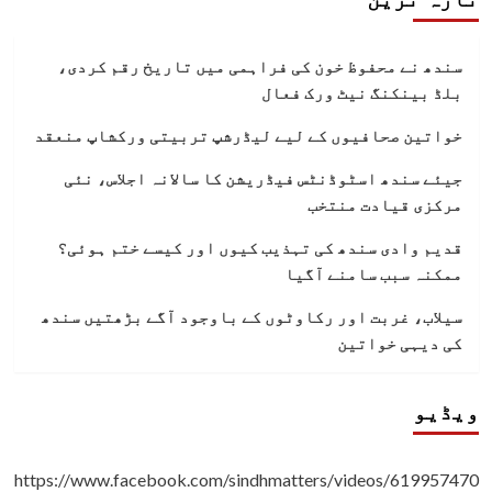
سندھ نے محفوظ خون کی فراہمی میں تاریخ رقم کردی،
بلڈ بینکنگ نیٹ ورک فعال
خواتین صحافیوں کے لیے لیڈرشپ تربیتی ورکشاپ منعقد
جیئے سندھ اسٹوڈنٹس فیڈریشن کا سالانہ اجلاس، نئی
مرکزی قیادت منتخب
قدیم وادی سندھ کی تہذیب کیوں اور کیسے ختم ہوئی؟
ممکنہ سبب سامنے آگیا
سیلاب، غربت اور رکاوٹوں کے باوجود آگے بڑھتیں سندھ
کی دیہی خواتین
ویڈیو
https://www.facebook.com/sindhmatters/videos/619957470