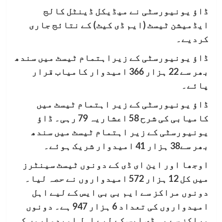
ڈاؤ یونیورسٹی نے میڈیکل ڈینٹل کالج
ایڈمیشن ٹیسٹ (ایم ڈی کیٹ) کے نتائج جاری
کردیے۔
ڈاؤ یونیورسٹی کے زیراہتمام ٹیسٹ میں سندھ
بھر سے 22 ہزار 366 امیدوار کامیاب قرار
پائے۔
ڈاؤ یونیورسٹی کے زیر اہتمام ٹیسٹ میں
کامیابی کی شرح 58 اعشاریہ 79 رہی۔ ڈاؤ
یونیورسٹی کے زیر اہتمام ٹیسٹ میں سندھ
بھر سے38 ہزار 41 امیدوار شریک ہوئے۔
اوجھا اور این ای ڈی کے دونوں ٹیسٹ سینٹرز
میں کل 12 ہزار 572 امیدواروں نے حصہ لیا۔
دونوں مراکز سے ایم بی بی ایس کے لیے اہل
امیدواروں کی تعداد 6 ہزار 947 ہے۔ دونوں
مراکز سے بی ڈی ایس کے لیے اہل امیدواروں کی