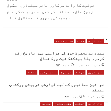
نوکوٹ کا واحد سرکاری ہائر سیکنڈری اسکول
زبون حال، اساتذہ کی کمی، سہولیات کی عدم
موجودگی، بچوں کا مستقبل تباہ
مزید خبریں
تازہ ترین
سندھ
صحت و تعلیم
سندھ نے محفوظ خون کی فراہمی میں تاریخ رقم
کردی، بلڈ بینکنگ نیٹ ورک فعال
ماریہ اسماعیل
1 مہینہ ago
تازہ ترین
ٹیلنٹ
خواتین
سندھ میٹرز
صحافت
خواتین صحافیوں کے لیے لیڈرشپ تربیتی ورکشاپ
منعقد
ویب ڈیسک
6 مہینے ago
تازہ ترین
ٹیلنٹ
سندھ میٹرز
سیاست