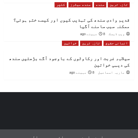
تازہ ترین
سندھ
سندھ میٹرز
کلچر
قدیم وادی سندھ کی تہذیب کیوں اور کیسے ختم ہوئی؟
ممکنہ سبب سامنے آگیا
ویب ڈیسک
8 مہینے ago
انسانی حقوق
تازہ ترین
خواتین
سیلاب، غربت اور رکاوٹوں کے باوجود آگے بڑھتیں سندھ
کی دیہی خواتین
ماریہ اسماعیل
8 مہینے ago
ہمارے بارے میں
پرائیویسی پالیسی