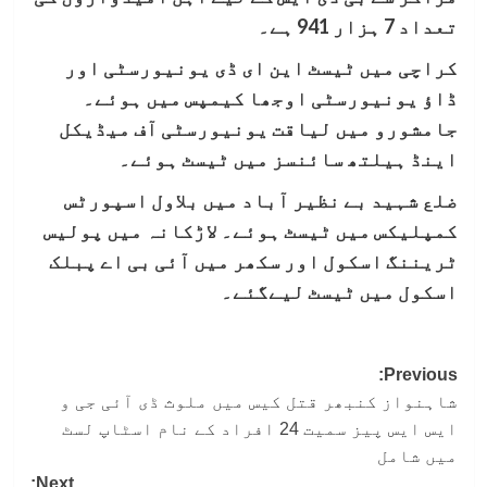
تعداد 7 ہزار 941 ہے۔
کراچی میں ٹیسٹ این ای ڈی یونیورسٹی اور
ڈاؤ یونیورسٹی اوجھا کیمپس میں ہوئے۔
جامشورو میں لیاقت یونیورسٹی آف میڈیکل
اینڈ ہیلتھ سائنسز میں ٹیسٹ ہوئے۔
ضلع شہید بے نظیر آباد میں بلاول اسپورٹس
کمپلیکس میں ٹیسٹ ہوئے۔ لاڑکانہ میں پولیس
ٹریننگ اسکول اور سکھر میں آئی بی اے پبلک
اسکول میں ٹیسٹ لیےگئے۔
Post
Previous:
شاہنواز کنبھر قتل کیس میں ملوث ڈی آئی جی و
navigation
ایس ایس پیز سمیت 24 افراد کے نام اسٹاپ لسٹ
میں شامل
Next: