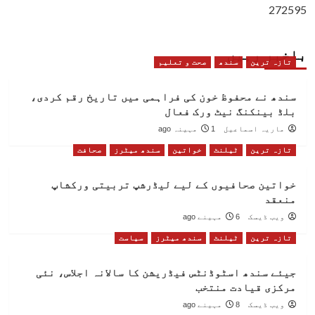
272595
باخبر رہیں
تازہ ترین
سندھ
صحت و تعلیم
سندھ نے محفوظ خون کی فراہمی میں تاریخ رقم کردی،
بلڈ بینکنگ نیٹ ورک فعال
ماریہ اسماعیل
1 مہینہ ago
تازہ ترین
ٹیلنٹ
خواتین
سندھ میٹرز
صحافت
خواتین صحافیوں کے لیے لیڈرشپ تربیتی ورکشاپ
منعقد
ویب ڈیسک
6 مہینے ago
تازہ ترین
ٹیلنٹ
سندھ میٹرز
سیاست
جیئے سندھ اسٹوڈنٹس فیڈریشن کا سالانہ اجلاس، نئی
مرکزی قیادت منتخب
ویب ڈیسک
8 مہینے ago