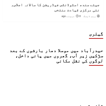
جیئے سندھ اسٹوڈنٹس فیڈریشن کا سالانہ اجلاس،
نئی مرکزی قیادت منتخب
ویب ڈیسک
8 مہینے ago
گیلری
حیدرآباد میں موسلا دھار بارشوں کے بعد
سڑکیں زیر آب، گھروں میں پانی داخل،
لوگوں کی نقل مکانی
تازہ ترین