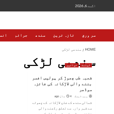
Ski
اگست 6, 2026
t
conten
سر ورق
تازہ ترین
سندھ
جرائم
انس
HOME
سندھی لڑکی
سندھی لڑکی
ٹیلنٹ
خواتین
شعبہ طب چھوڑ کر پولیس افسر
بننے والی لاڑکانہ کی فائزہ
سوڈھر
ویب ڈیسک
4 سال ago
شمالی سندھ کے ضلع لاڑکانہ کے چھوٹے
سے شہر وارہ سے تعلق رکھنے والی
فائزہ سوڈھر اس وقت دارالحکومت