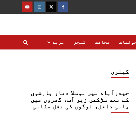
فیس
ٹوئٹر
انسٹاگرام
یوٹیوب
بک
ولیات
صحافت
کلچر
مزید
گیلری
حیدرآباد میں موسلا دھار بارشوں
کے بعد سڑکیں زیر آب، گھروں میں
پانی داخل، لوگوں کی نقل مکانی