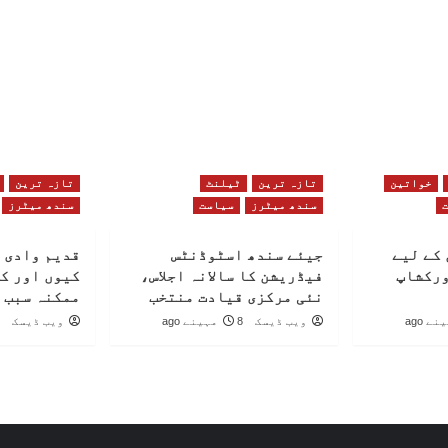
خواتین
تازہ ترین
ٹیلنٹ
تازہ ترین
سندھ میٹرز
سیاست
سندھ میٹرز
کے لیے
جیئے سندھ اسٹوڈنٹس
قدیم وادی 
ورکشاپ
فیڈریشن کا سالانہ اجلاس،
کیوں اور ک
نئی مرکزی قیادت منتخب
ممکنہ سبب 
ویب ڈیسک
8 مہینے ago
ویب ڈیسک