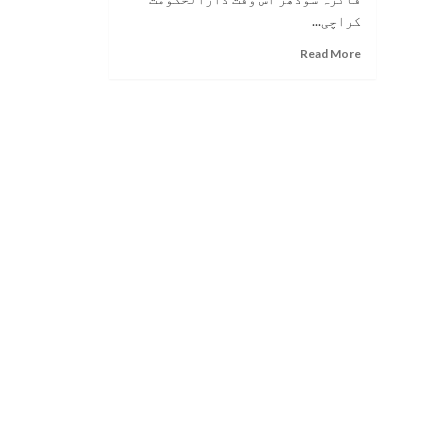
کراچی...
Read
Read More
more
about
شعبہ
طب
چھوڑ
کر
پولیس
افسر
بننے
والی
لاڑکانہ
کی
فائزہ
سوڈھر