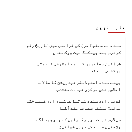
تازہ ترین
سندھ نے محفوظ خون کی فراہمی میں تاریخ رقم
کردی، بلڈ بینکنگ نیٹ ورک فعال
خواتین صحافیوں کے لیے لیڈرشپ تربیتی
ورکشاپ منعقد
جیئے سندھ اسٹوڈنٹس فیڈریشن کا سالانہ
اجلاس، نئی مرکزی قیادت منتخب
قدیم وادی سندھ کی تہذیب کیوں اور کیسے ختم
ہوئی؟ ممکنہ سبب سامنے آگیا
سیلاب، غربت اور رکاوٹوں کے باوجود آگے
بڑھتیں سندھ کی دیہی خواتین