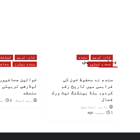
تازہ ترین
سندھ
تازہ ترین
ٹیلنٹ
باخبر رہیں
صحت و تعلیم
سندھ میٹرز
صحافت
سندھ نے محفوظ خون کی
خواتین صحافیوں 
فراہمی میں تاریخ رقم
لیڈرشپ تربیتی 
کردی، بلڈ بینکنگ نیٹ ورک
منعقد
فعال
ویب ڈیسک
6 مہینے ago
ماریہ اسماعیل
1 مہینہ ago