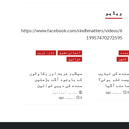
ویڈیو
https://www.facebook.com/sindhmatters/videos/6
19957470272595
سندھ
انسانی حقوق
تازہ ترین
کلچر
خواتین
سندھ کی تہذیب
سیلاب، غربت اور رکاوٹوں
یسے ختم ہوئی؟
کے باوجود آگے بڑھتیں
سامنے آگیا
سندھ کی دیہی خواتین
8 مہینے ago
ماریہ اسماعیل
8 مہینے ago