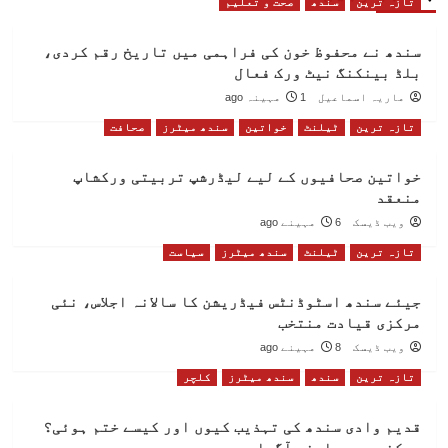
تازہ ترین
سندھ
صحت و تعلیم
سندھ نے محفوظ خون کی فراہمی میں تاریخ رقم کردی،
بلڈ بینکنگ نیٹ ورک فعال
ماریہ اسماعیل
1 مہینہ ago
تازہ ترین
ٹیلنٹ
خواتین
سندھ میٹرز
صحافت
خواتین صحافیوں کے لیے لیڈرشپ تربیتی ورکشاپ
منعقد
ویب ڈیسک
6 مہینے ago
تازہ ترین
ٹیلنٹ
سندھ میٹرز
سیاست
جیئے سندھ اسٹوڈنٹس فیڈریشن کا سالانہ اجلاس، نئی
مرکزی قیادت منتخب
ویب ڈیسک
8 مہینے ago
تازہ ترین
سندھ
سندھ میٹرز
کلچر
قدیم وادی سندھ کی تہذیب کیوں اور کیسے ختم ہوئی؟
ممکنہ سبب سامنے آگیا