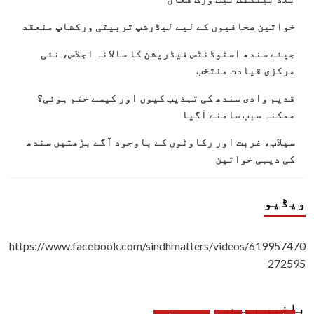
خواتین صحافیوں کے لیے لیڈرشپ تربیتی ورکشاپ منعقد
جیئے سندھ اسٹوڈنٹس فیڈریشن کا سالانہ اجلاس، نئی
مرکزی قیادت منتخب
قدیم وادی سندھ کی تہذیب کیوں اور کیسے ختم ہوئی؟
ممکنہ سبب سامنے آگیا
سیلاب، غربت اور رکاوٹوں کے باوجود آگے بڑھتیں سندھ
کی دیہی خواتین
ویڈیو
https://www.facebook.com/sindhmatters/videos/619957470
272595
باخبر رہیں