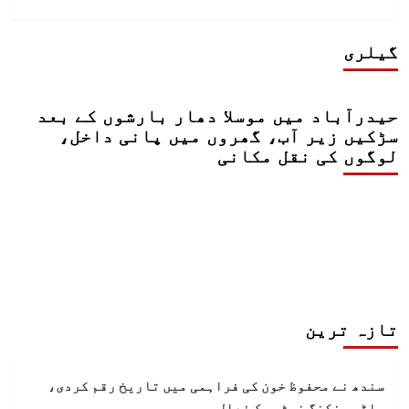
more
about
سندھ
گیلری
کے
بیٹے
سعید
حیدرآباد میں موسلا دھار بارشوں کے بعد
تُنیو
کو
سڑکیں زیر آب، گھروں میں پانی داخل،
سپرد
لوگوں کی نقل مکانی
خاک
کردیا
گیا
تازہ ترین
سندھ نے محفوظ خون کی فراہمی میں تاریخ رقم کردی،
بلڈ بینکنگ نیٹ ورک فعال