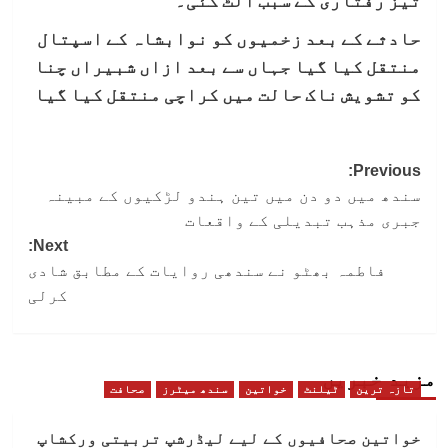
حادثے کے بعد زخمیوں کو نوابشاہ کے اسپتال
منتقل کیا گیا جہاں سے بعد ازاں شبیراں چنا
کو تشویش ناک حالت میں کراچی منتقل کیا گیا
Post
Previous:
سندھ میں دو دن میں تین ہندو لڑکیوں کے مبینہ
navigation
جبری مذہب تبدیلی کے واقعات
Next:
فاطمہ بھٹو نے سندھی روایات کے مطابق شادی
کرلی
مزید خبریں
تازہ ترین
ٹیلنٹ
خواتین
سندھ میٹرز
صحافت
خواتین صحافیوں کے لیے لیڈرشپ تربیتی ورکشاپ