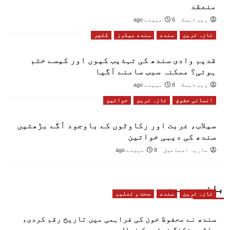
منعقد
ویب ڈیسک
6 مہینے ago
تازہ ترین
سندھ
سندھ میٹرز
کلچر
قدیم وادی سندھ کی تہذیب کیوں اور کیسے ختم
ہوئی؟ ممکنہ سبب سامنے آگیا
ویب ڈیسک
8 مہینے ago
انسانی حقوق
تازہ ترین
خواتین
سیلاب، غربت اور رکاوٹوں کے باوجود آگے بڑھتیں
سندھ کی دیہی خواتین
ماریہ اسماعیل
8 مہینے ago
باخبر رہیں
تازہ ترین
سندھ
صحت و تعلیم
سندھ نے محفوظ خون کی فراہمی میں تاریخ رقم کردی،
بلڈ بینکنگ نیٹ ورک فعال