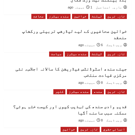
ماریہ اسماعیل
1 مہینہ ago
تازہ ترین
ٹیلنٹ
خواتین
سندھ میٹرز
صحافت
خواتین صحافیوں کے لیے لیڈرشپ تربیتی ورکشاپ
منعقد
ویب ڈیسک
6 مہینے ago
تازہ ترین
ٹیلنٹ
سندھ میٹرز
سیاست
جیئے سندھ اسٹوڈنٹس فیڈریشن کا سالانہ اجلاس، نئی
مرکزی قیادت منتخب
ویب ڈیسک
8 مہینے ago
تازہ ترین
سندھ
سندھ میٹرز
کلچر
قدیم وادی سندھ کی تہذیب کیوں اور کیسے ختم ہوئی؟
ممکنہ سبب سامنے آگیا
ویب ڈیسک
8 مہینے ago
انسانی حقوق
تازہ ترین
خواتین