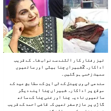
تیز رفتار کار الٹنے سے نواب شاہ کے قریب
اداکارہ 2شبیراں چنا بیٹی اور ساتھیوں
سمیت زخمی ہو گئیں۔
سندھی ٹی وی چینل کے ٹی این کے مطابق عید کے
موقع پر اداکارہ شبیراں چنا اپنے دیگر
ساتھیوں نادیہ چنا اور غنی چنا کے ساتھ
گاڑی پر عازم سفر تھیں کہ قاضی احمد کے قریب
تیز رفتاری کے سبب الٹ گئی۔