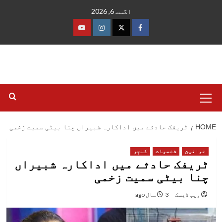
Ski
اگست 6, 2026
t
conten
فیس
ٹوئٹر
انسٹاگرام
یوٹیوب
بک
Primary
Menu
HOME
ٹریفک حادثے میں اداکارہ شبیراں چنا بیٹی سمیت زخمی
خواتین
شخصیات
کلچر
ٹریفک حادثے میں اداکارہ شبیراں
چنا بیٹی سمیت زخمی
ویب ڈیسک
3 سال ago