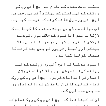
محکمہ صحت سندھ کے حکام نے ایچ آئی وی کو
روکنے کے لیے ڈسٹرکٹ ہیلتھ آفس میں خصوصی
ایچ آئی وی سیل قائم کرنے کا فیصلہ کیا ہے۔
اس حوالے سے ڈی جی ہیلتھ سندھ کا کہنا ہے کہ
لاڑکانہ میں اتائیوں کے خلاف پوری قوت سے
ایکشن کا فیصلہ کیا ہے، غیر قانونی بلڈ
بینکس اور لیبارٹریوں کو بھی بند کرنے کا
فیصلہ کرلیا گیا ہے ۔
انہوں نے کہا کہ ایچ آئی وی روکنے کے لیے
ہیلتھ کیئر کمیشن اور بلڈ ٹرانسفیوژن
اتھارٹی اقدامات کریں، ایچ آئی وی کی روک
تھام کے لیے قانون نافذ کرنے والے اداروں
سے بھی مدد لیں گے۔
ان کا کہنا تھا کہ ایچ آئی وی کی روک تھام کے