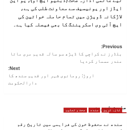
لیے عالمی ادارہ صحت (ڈبلیو ایچ او)، یو این
ایڈز اور یونیسیف سے معاونت طلب کی ہے،
لاڑکانہ ڈویژن میں تمام حاملہ خواتین کی
ایچ آئی وی اسکریننگ کا بھی فیصلہ کیا ہے۔
Post
Previous:
بلڈرز نے کراچی کا ڈیڑھ سو سالہ قدیم مری ماتا
navigation
مندر مسمار کردیا
Next:
اروڑ: رومانوی شہر اور قدیم سندھ کا
دارالحکومت
مزید خبریں
تازہ ترین
سندھ
صحت و تعلیم
سندھ نے محفوظ خون کی فراہمی میں تاریخ رقم