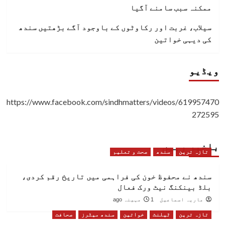
ممکنہ سبب سامنے آگیا
سیلاب، غربت اور رکاوٹوں کے باوجود آگے بڑھتیں سندھ
کی دیہی خواتین
ویڈیو
https://www.facebook.com/sindhmatters/videos/619957470
272595
باخبر رہیں
تازہ ترین
سندھ
صحت و تعلیم
سندھ نے محفوظ خون کی فراہمی میں تاریخ رقم کردی،
بلڈ بینکنگ نیٹ ورک فعال
ماریہ اسماعیل
1 مہینہ ago
تازہ ترین
ٹیلنٹ
خواتین
سندھ میٹرز
صحافت