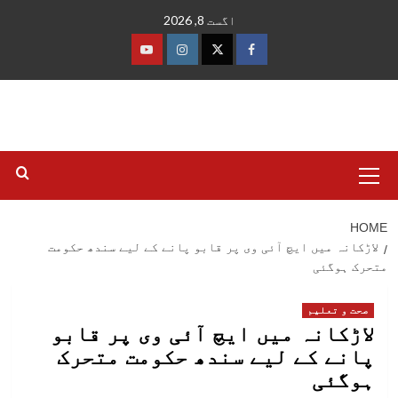
Ski
اگست 8, 2026
t
conten
فیس
ٹوئٹر
انسٹاگرام
یوٹیوب
بک
Primary
Menu
HOME
لاڑکانہ میں ایچ آئی وی پر قابو پانے کے لیے سندھ حکومت
متحرک ہوگئی
صحت و تعلیم
لاڑکانہ میں ایچ آئی وی پر قابو
پانے کے لیے سندھ حکومت متحرک
ہوگئی