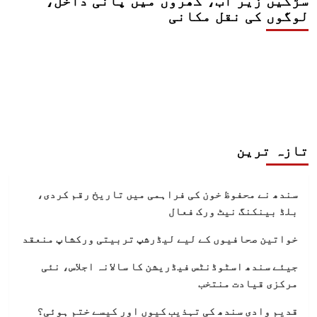
سڑکیں زیر آب، گھروں میں پانی داخل،
لوگوں کی نقل مکانی
تازہ ترین
سندھ نے محفوظ خون کی فراہمی میں تاریخ رقم کردی،
بلڈ بینکنگ نیٹ ورک فعال
خواتین صحافیوں کے لیے لیڈرشپ تربیتی ورکشاپ منعقد
جیئے سندھ اسٹوڈنٹس فیڈریشن کا سالانہ اجلاس، نئی
مرکزی قیادت منتخب
قدیم وادی سندھ کی تہذیب کیوں اور کیسے ختم ہوئی؟