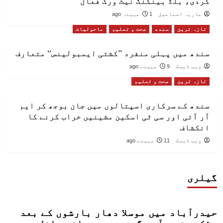
کردی، بلڈ بینکنگ نیٹ ورک فعال
ماریہ اسماعیل
1 مہینہ ago
تازہ ترین
سندھ
صحت و تعلیم
ماحولیات
سندھ میں پہلی منفرد ’’کشتی ایمبولینس‘‘ متعارف
ویب ڈیسک
9 مہینے ago
تازہ ترین
صحت و تعلیم
سندھ کے سرکاری اسپتالوں میں جان بوجھ کر ایم
آر آئی اور سی ٹی اسکین مشینیں خراب کرنے کا
انکشاف
ویب ڈیسک
11 مہینے ago
گیلری
حیدرآباد میں موسلا دھار بارشوں کے بعد