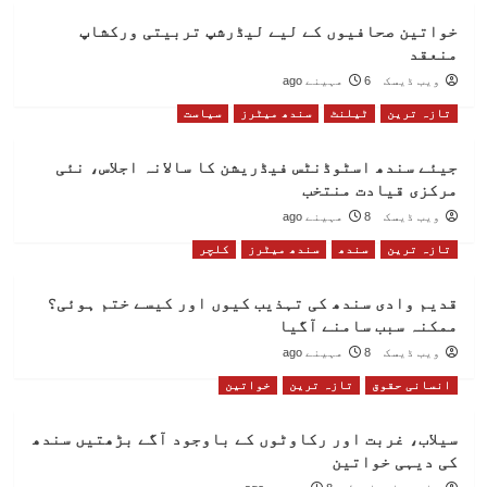
خواتین صحافیوں کے لیے لیڈرشپ تربیتی ورکشاپ
منعقد
ویب ڈیسک
6 مہینے ago
تازہ ترین
ٹیلنٹ
سندھ میٹرز
سیاست
جیئے سندھ اسٹوڈنٹس فیڈریشن کا سالانہ اجلاس، نئی
مرکزی قیادت منتخب
ویب ڈیسک
8 مہینے ago
تازہ ترین
سندھ
سندھ میٹرز
کلچر
قدیم وادی سندھ کی تہذیب کیوں اور کیسے ختم ہوئی؟
ممکنہ سبب سامنے آگیا
ویب ڈیسک
8 مہینے ago
انسانی حقوق
تازہ ترین
خواتین
سیلاب، غربت اور رکاوٹوں کے باوجود آگے بڑھتیں سندھ
کی دیہی خواتین