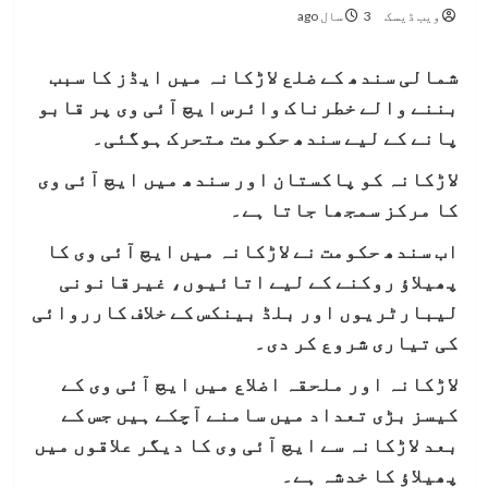
ویب ڈیسک
3 سال ago
شمالی سندھ کے ضلع لاڑکانہ میں ایڈز کا سبب
بننے والے خطرناک وائرس ایچ آئی وی پر قابو
پانے کے لیے سندھ حکومت متحرک ہوگئی۔
لاڑکانہ کو پاکستان اور سندھ میں ایچ آئی وی
کا مرکز سمجھا جاتا ہے۔
اب سندھ حکومت نے لاڑکانہ میں ایچ آئی وی کا
پھیلاؤ روکنے کے لیے اتائیوں، غیرقانونی
لیبارٹریوں اور بلڈ بینکس کے خلاف کارروائی
کی تیاری شروع کر دی۔
لاڑکانہ اور ملحقہ اضلاع میں ایچ آئی وی کے
کیسز بڑی تعداد میں سامنے آچکے ہیں جس کے
بعد لاڑکانہ سے ایچ آئی وی کا دیگر علاقوں میں
پھیلاؤ کا خدشہ ہے۔