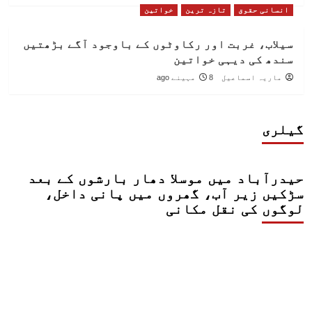
انسانی حقوق
تازہ ترین
خواتین
سیلاب، غربت اور رکاوٹوں کے باوجود آگے بڑھتیں
سندھ کی دیہی خواتین
ماریہ اسماعیل
8 مہینے ago
گیلری
حیدرآباد میں موسلا دھار بارشوں کے بعد
سڑکیں زیر آب، گھروں میں پانی داخل،
لوگوں کی نقل مکانی