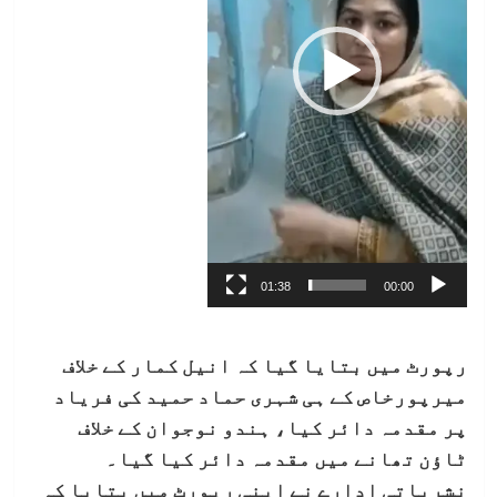
01:38
00:00
رپورٹ میں بتایا گیا کہ انیل کمار کے خلاف
میرپورخاص کے ہی شہری حماد حمید کی فریاد
پر مقدمہ دائر کیا، ہندو نوجوان کے خلاف
ٹاؤن تھانے میں مقدمہ دائر کیا گیا۔
نشریاتی ادارے نے اپنی رپورٹ میں بتایا کہ