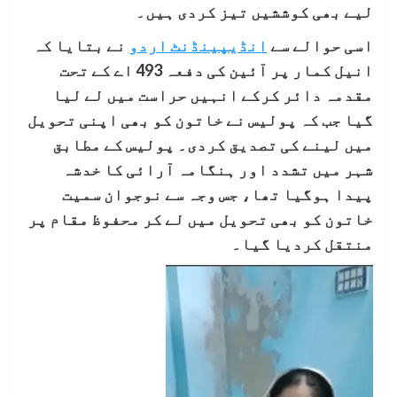
لیے بھی کوششیں تیز کردی ہیں۔
اسی حوالے سے
انڈیپینڈنٹ اردو
نے بتایا کہ
انیل کمار پر آئین کی دفعہ 493 اے کے تحت
مقدمہ دائر کرکے انہیں حراست میں لے لیا
گیا جب کہ پولیس نے خاتون کو بھی اپنی تحویل
میں لینے کی تصدیق کردی۔ پولیس کے مطابق
شہر میں تشدد اور ہنگامہ آرائی کا خدشہ
پیدا ہوگیا تھا، جس وجہ سے نوجوان سمیت
خاتون کو بھی تحویل میں لے کر محفوظ مقام پر
منتقل کردیا گیا۔
ویڈیو
پلیئر