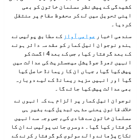
کشیدگی کے پیش نظر مسلمان خاتون کو بھی
اپنی تحویل میں لے کر محفوظ مقام پر منتقل
کردیا۔
سندھی اخبار
عوامی آواز
کے مطابق پولیس نے
ہندو نوجوان انیل کمار کو مقدمہ دائر ہونے
کے بعد گرفتار کیا، جس کے بعد 4 اگست کو
انہیں تھرڈ جوڈیشل میجسٹریٹ کی عدالت میں
پیش کیا گیا، جہاں ان کا ریمانڈ حاصل کیا
گیا اور انہیں مزید ریمانڈ کے لیے دوبارہ
بھی عدالت پیش کیا جائے گا۔
نوجوان انیل کمار پر الزام ہے کہ انہوں نے
خلاف قانون یعنی مذہب تبدیل کیے بغیر ہی
مسلمان خاتون سے شادی کی، جس وجہ سے انہیں
گرفتار کیا گیا۔ دوسری جانب پولیس نے ان کا
نکاح پڑھانے والے مولوی کو گرفتار کرنے کے