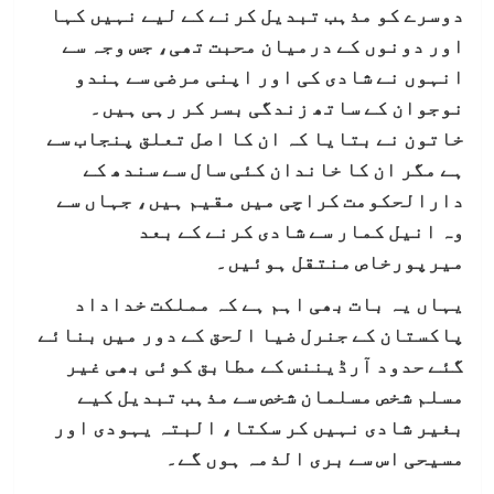
دوسرے کو مذہب تبدیل کرنے کے لیے نہیں کہا
اور دونوں کے درمیان محبت تھی، جس وجہ سے
انہوں نے شادی کی اور اپنی مرضی سے ہندو
نوجوان کے ساتھ زندگی بسر کر رہی ہیں۔
خاتون نے بتایا کہ ان کا اصل تعلق پنجاب سے
ہے مگر ان کا خاندان کئی سال سے سندھ کے
دارالحکومت کراچی میں مقیم ہیں، جہاں سے
وہ انیل کمار سے شادی کرنے کے بعد
میرپورخاص منتقل ہوئیں۔
یہاں یہ بات بھی اہم ہے کہ مملکت خداداد
پاکستان کے جنرل ضیا الحق کے دور میں بنائے
گئے حدود آرڈیننس کے مطابق کوئی بھی غیر
مسلم شخص مسلمان شخص سے مذہب تبدیل کیے
بغیر شادی نہیں کر سکتا، البتہ یہودی اور
مسیحی اس سے بری الذمہ ہوں گے۔