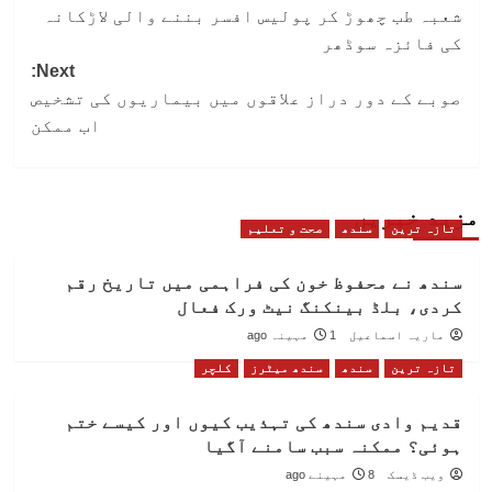
شعبہ طب چھوڑ کر پولیس افسر بننے والی لاڑکانہ
navigation
کی فائزہ سوڈھر
Next:
صوبے کے دور دراز علاقوں میں بیماریوں کی تشخیص
اب ممکن
مزید خبریں
تازہ ترین
سندھ
صحت و تعلیم
سندھ نے محفوظ خون کی فراہمی میں تاریخ رقم
کردی، بلڈ بینکنگ نیٹ ورک فعال
ماریہ اسماعیل
1 مہینہ ago
تازہ ترین
سندھ
سندھ میٹرز
کلچر
قدیم وادی سندھ کی تہذیب کیوں اور کیسے ختم
ہوئی؟ ممکنہ سبب سامنے آگیا
ویب ڈیسک
8 مہینے ago