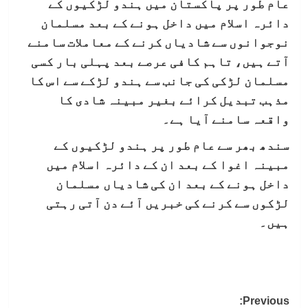
عام طور پر پاکستان میں ہندو لڑکیوں کے
دائرہ اسلام میں داخل ہونے کے بعد مسلمان
نوجوانوں سے شادیاں کرنے کے معاملات سامنے
آتے ہیں، تاہم کافی عرصے بعد پہلی بار کسی
مسلمان لڑکی کی جانب سے ہندو لڑکے سے اس کا
مذہب تبدیل کرائے بغیر مبینہ شادی کا
واقعہ سامنے آیا ہے۔
سندھ بھر سے عام طور پر ہندو لڑکیوں کے
مبینہ اغوا کے بعد ان کے دائرہ اسلام میں
داخل ہونے کے بعد ان کی شادیاں مسلمان
لڑکوں سے کرنے کی خبریں آئے دن آتی رہتی
ہیں۔
Post
Previous: