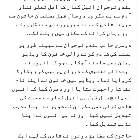
ہندو نوجوان انیل کمار کا اصل تعلق ٹنڈو
آدم سے ہے مگر وہ دو سال قبل مسلمان خاتون سے
مبینہ شادی کے بعد میرپورخاص منتقل ہوئے
اور وہاں کرائے کے مکان میں رہنے لگے۔
دوسری جانب ہندو نوجوان سے مبینہ طور پر
پسند کی شادی کرنے والی خاتون کا ویڈیو
بیان بھی سامنے آچکا ہے جو کہ انہوں نے
ابتدائی تفتیش کے دوران پولیس کو ریکارڈ
کروایا تھا۔ ویڈیو میں خاتون نے اپنا نام
نتاشا راجپوت بتایا اور دعویٰ کیا کہ انہوں
نے پانچ سال قبل ہی انیل کمار سے محبت کی
شادی کرلی تھی مگر ان کے شوہر نے اپنا مذہب
تبدیل نہیں کیا اور نہ ہی انہوں نے اپنا
مذہب تبدیل کیا۔
خاتون کے مطابق دونوں نے شادی کے لیے ایک