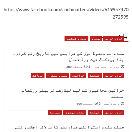
https://www.facebook.com/sindhmatters/videos/619957470
272595
باخبر رہیں
تازہ ترین
سندھ
صحت و تعلیم
سندھ نے محفوظ خون کی فراہمی میں تاریخ رقم کردی،
بلڈ بینکنگ نیٹ ورک فعال
ماریہ اسماعیل
1 مہینہ ago
تازہ ترین
ٹیلنٹ
خواتین
سندھ میٹرز
صحافت
خواتین صحافیوں کے لیے لیڈرشپ تربیتی ورکشاپ
منعقد
ویب ڈیسک
6 مہینے ago
تازہ ترین
ٹیلنٹ
سندھ میٹرز
سیاست
جیئے سندھ اسٹوڈنٹس فیڈریشن کا سالانہ اجلاس، نئی