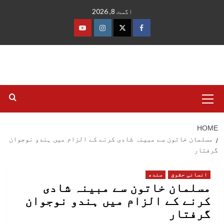
Ski
اگست 8, 2026
t
conten
فیس
ٹوئٹر
انسٹاگرام
یوٹیوب
بک
Primary
Menu
HOME
مسلمان خاتون سے مبینہ شادی کرنے کے الزام میں ہندو نوجوان
گرفتار
انسانی حقوق
سندھ
مسلمان خاتون سے مبینہ شادی
کرنے کے الزام میں ہندو نوجوان
گرفتار