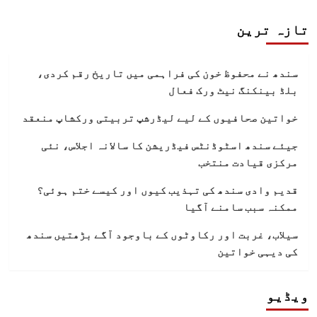
تازہ ترین
سندھ نے محفوظ خون کی فراہمی میں تاریخ رقم کردی،
بلڈ بینکنگ نیٹ ورک فعال
خواتین صحافیوں کے لیے لیڈرشپ تربیتی ورکشاپ منعقد
جیئے سندھ اسٹوڈنٹس فیڈریشن کا سالانہ اجلاس، نئی
مرکزی قیادت منتخب
قدیم وادی سندھ کی تہذیب کیوں اور کیسے ختم ہوئی؟
ممکنہ سبب سامنے آگیا
سیلاب، غربت اور رکاوٹوں کے باوجود آگے بڑھتیں سندھ
کی دیہی خواتین
ویڈیو