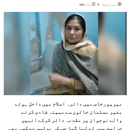
ویب ڈیسک
4 سال ago
میرپورخاص میں دائرہ اسلام میں داخل ہوئے
بغیر مسلمان خاتون سے مبینہ شادی کرنے
والے نوجوان پر مقدمہ دائر کرکے انہیں
حراست میں لے لیا گیا جب کہ پولیس نے کسی بھی