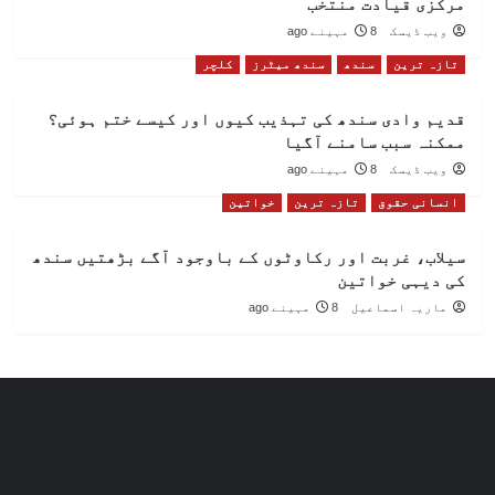
مرکزی قیادت منتخب
ویب ڈیسک
8 مہینے ago
تازہ ترین
سندھ
سندھ میٹرز
کلچر
قدیم وادی سندھ کی تہذیب کیوں اور کیسے ختم ہوئی؟
ممکنہ سبب سامنے آگیا
ویب ڈیسک
8 مہینے ago
انسانی حقوق
تازہ ترین
خواتین
سیلاب، غربت اور رکاوٹوں کے باوجود آگے بڑھتیں سندھ
کی دیہی خواتین
ماریہ اسماعیل
8 مہینے ago