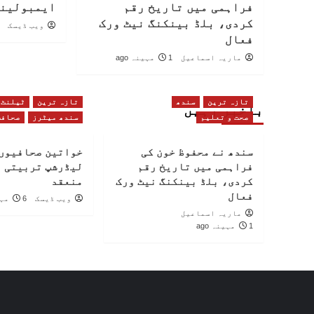
فراہمی میں تاریخ رقم
ایمبولینس
کردی، بلڈ بینکنگ نیٹ ورک
ویب ڈیسک
فعال
ماریہ اسماعیل
1 مہینہ ago
تازہ ترین
سندھ
تازہ ترین
ٹیلنٹ
باخبر رہیں
صحت و تعلیم
سندھ میٹرز
صحافت
سندھ نے محفوظ خون کی
خواتین صحافیوں 
فراہمی میں تاریخ رقم
لیڈرشپ تربیتی 
کردی، بلڈ بینکنگ نیٹ ورک
منعقد
فعال
ویب ڈیسک
6 مہینے ago
ماریہ اسماعیل
1 مہینہ ago