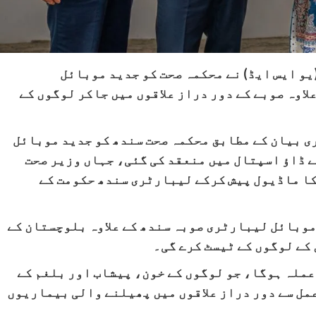
یو ایس ایڈ) نے محکمہ صحت کو جدید موبائل
اوہ صوبے کے دور دراز علاقوں میں جاکر لوگوں کے
ری بیان کے مطابق محکمہ صحت سندھ کو جدید موبائل
 ڈاؤ اسپتال میں منعقد کی گئی، جہاں وزیر صحت
ا ماڈیول پیش کرکے لیبارٹری سندھ حکومت کے
 موبائل لیبارٹری صوبہ سندھ کے علاوہ بلوچستان کے
کے لوگوں کے ٹیسٹ کرے گی۔
ملہ ہوگا، جو لوگوں کے خون، پیشاب اور بلغم کے
عمل سے دور دراز علاقوں میں پھیلنے والی بیماریوں