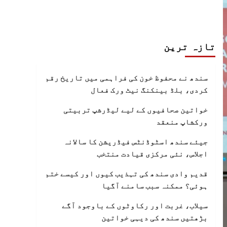
تازہ ترین
سندھ نے محفوظ خون کی فراہمی میں تاریخ رقم
کردی، بلڈ بینکنگ نیٹ ورک فعال
خواتین صحافیوں کے لیے لیڈرشپ تربیتی
ورکشاپ منعقد
جیئے سندھ اسٹوڈنٹس فیڈریشن کا سالانہ
اجلاس، نئی مرکزی قیادت منتخب
قدیم وادی سندھ کی تہذیب کیوں اور کیسے ختم
ہوئی؟ ممکنہ سبب سامنے آگیا
سیلاب، غربت اور رکاوٹوں کے باوجود آگے
بڑھتیں سندھ کی دیہی خواتین