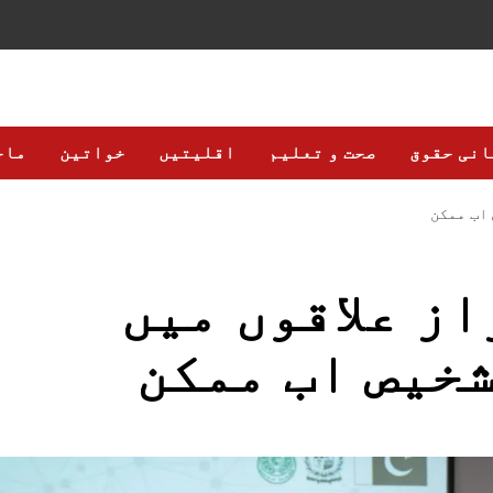
انی حقوق
صحت و تعلیم
اقلیتیں
خواتین
ماح
 اب ممکن
از علاقوں میں
خیص اب ممکن