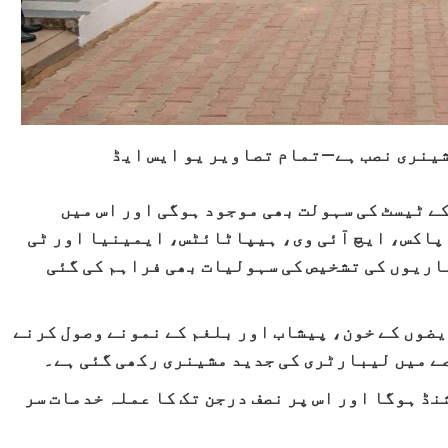
ینری نصب ہے—تمام تصاویر یو ایس ایڈ
 ٹیسٹ کی سہولت بھی موجود ہوگی اور اس میں
 پاکس، ایچ آئی وی، ہیپاٹائٹس، ایمینیا اور ٹی
ماریوں کی تشخیص کی سہولیات بھی فراہم کی گئی
ضوں کے خون، پیشاب اور بلغم کے نمونے وصول کرنے
صے میں لیبارٹری کی جدید مشینری رکھی گئی ہے۔
 ہوگا اور اس پر نصف درجن تک کا عملہ خدمات سر