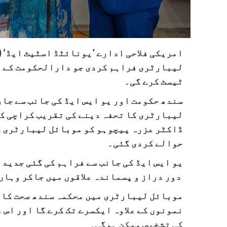
امریکی فلاحی ادارے ’یونائٹڈ اسٹیٹ ایڈ‘ (
لیبارٹری فراہم کردی جو دارالحکومت کے عل
ٹیسٹ کرے گی۔
سندھ حکومت اور یو ایس ایڈ کی جانب سے جا
لیبارٹری کا تحفہ دینے کی تقریب کراچی کے
ڈاکٹر عزرہ پیچوہو کو موبائل لیبارٹری ک
حوالے کردی گئی۔
یو ایس ایڈ کی جانب سے فراہم کی گئی جدید
دور دراز و پسماندہ علاقوں میں جاکر وہاں 
موبائل لیبارٹری میں محکمہ سندھ صحت کا ع
نمونوں کے علاوہ ایکسرے تک کرے گا اور اس 
کی تشخیص ممکن ہوگی۔