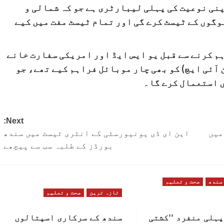
نی نوعیت کی پہلی لیبارٹری ہے جو کہ شمالی و
وگوں کے ٹیسٹ کرے گی اور تمام ٹیسٹ مفت میں کیے
 کرنے سے قبل یو ایس ایڈ اور امریکی سفارت خانے
 آئی ایچ) کو بھی چار موبائل فراہم کیے تھے، جو
 استعمال کرے گا۔
Next:
میں
این ای ڈی یونیورسٹی کے انٹری ٹیسٹ میں سندھ
بورڈز کے طلبہ سب سے پیچھے
سندھ
صحت و تعلیم
تازہ ترین
صحت و تعلیم
پہلی منفرد ’’کشتی
سندھ کے سرکاری اسپتالوں