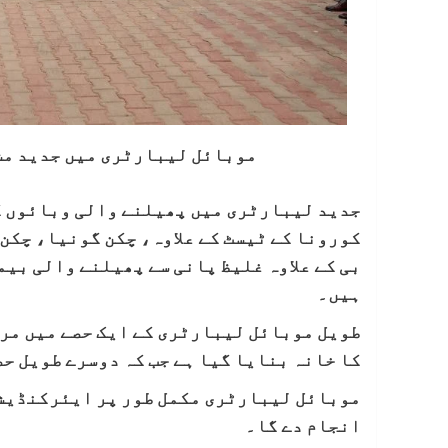
موبائل لیبارٹری میں جدید مش
جدید لیبارٹری میں پھیلنے والی وبائوں کے
کورونا کے ٹیسٹ کے علاوہ، چکن گونیا، چکن
بی کے علاوہ غلیظ پانی سے پھیلنے والی بی
ہیں۔
طویل موبائل لیبارٹری کے ایک حصے میں مری
کا خانہ بنایا گیا ہے جب کہ دوسرے طویل ح
موبائل لیبارٹری مکمل طور پر ایئرکنڈیشنڈ
انجام دے گا۔