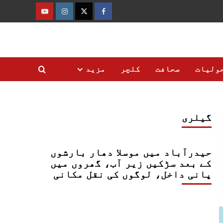
فیس
ٹوئٹر
انسٹاگرام
یوٹیوب
بک
ولیات
صحافت
کلچر
مزید
گیلری
حیدرآباد میں موسلا دھار بارشوں
کے بعد سڑکیں زیر آب، گھروں میں
پانی داخل، لوگوں کی نقل مکانی