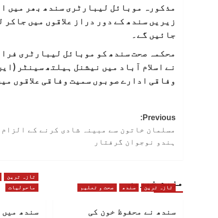
مذکورہ موبائل لیبارٹری سندھ بھر میں اپ
زیریں سندھ کے دور دراز علاقوں میں جاکر ل
جائیں گے۔
محکمہ صحت سندھ کو موبائل لیبارٹری فراہم
نے اسلام آباد میں نیشنل ہیلتھ سینٹر (این
وفاقی ادارے صوبوں سمیت وفاقی علاقوں میں
Post
Previous:
مسلمان خاتون سے مبینہ شادی کرنے کے الزام 
navigation
ہندو نوجوان گرفتار
تازہ ترین
مزید خبریں
تازہ ترین
سندھ
صحت و تعلیم
ماحولیات
سندھ نے محفوظ خون کی
سندھ میں 