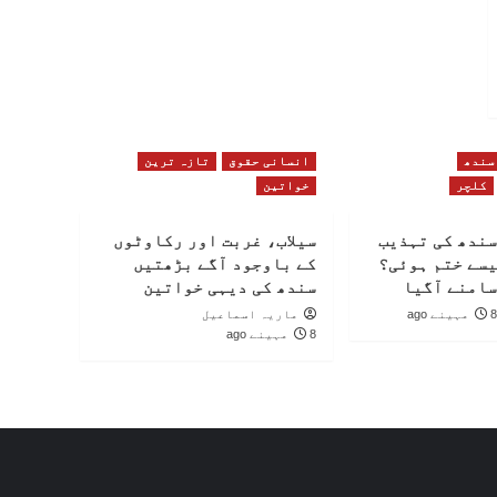
سندھ
انسانی حقوق
تازہ ترین
کلچر
خواتین
سندھ کی تہذیب
سیلاب، غربت اور رکاوٹوں
یسے ختم ہوئی؟
کے باوجود آگے بڑھتیں
سامنے آگیا
سندھ کی دیہی خواتین
8 مہینے ago
ماریہ اسماعیل
8 مہینے ago