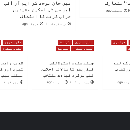
‘‘ متعارف
میں جان بوجھ کر ایم آر آئی
اور سی ٹی اسکین مشینیں
9 مہینے ago
خراب کرنے کا انکشاف
ویب ڈیسک
11 مہینے ago
خواتین
تازہ ترین
ٹیلنٹ
تازہ ترین
سندھ میٹرز
سیاست
سندھ میٹرز
کے لیے
جیئے سندھ اسٹوڈنٹس
قدیم وادی 
ورکشاپ
فیڈریشن کا سالانہ اجلاس،
کیوں اور ک
نئی مرکزی قیادت منتخب
ممکنہ سبب 
ویب ڈیسک
8 مہینے ago
ویب ڈیسک