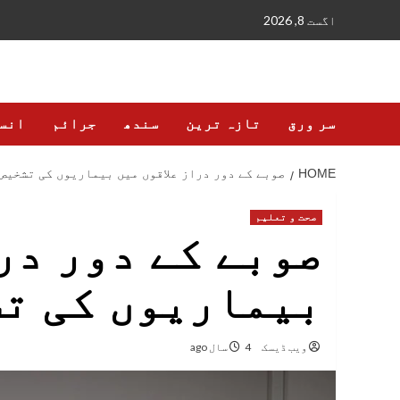
Ski
اگست 8, 2026
t
conten
سر ورق
تازہ ترین
سندھ
جرائم
انس
HOME
صوبے کے دور دراز علاقوں میں بیماریوں کی تشخیص
صحت و تعلیم
صوبے کے دور در
بیماریوں کی تش
ویب ڈیسک
4 سال ago