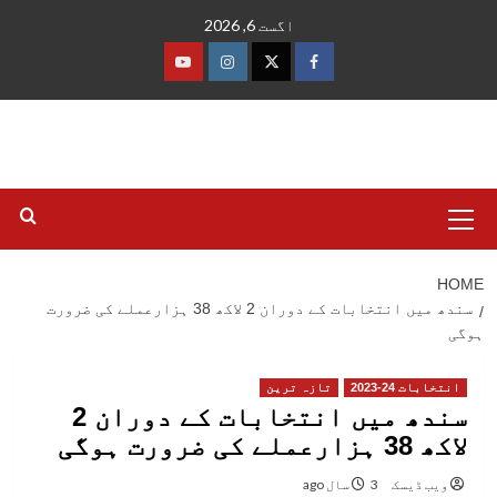
Ski
اگست 6, 2026
t
conten
فیس
ٹوئٹر
انسٹاگرام
یوٹیوب
بک
Primary
Menu
HOME
سندھ میں انتخابات کے دوران 2 لاکھ 38 ہزارعملے کی ضرورت
ہوگی
انتخابات 24-2023
تازہ ترین
سندھ میں انتخابات کے دوران 2
لاکھ 38 ہزارعملے کی ضرورت ہوگی
ویب ڈیسک
3 سال ago