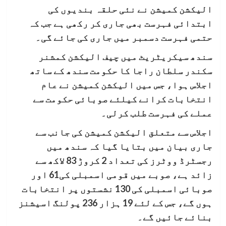
الیکشن کمیشن نے نئی حلقہ بندیوں کی
ابتدائی فہرست بھی جاری کر رکھی ہے جب کہ
حتمی فہرست دسمبر میں جاری کی جائے گی۔
سندھ سیکریٹریٹ میں چیف الیکشن کمشنر
سکندر سلطان راجا کا حکومت سندھ کے ساتھ
اجلاس ہوا، جس میں الیکشن کمیشن نے عام
انتخابات کرانے کیلئے صوبائی حکومت سے
عملے کی فہرست طلب کرلی۔
اجلاس سے متعلق الیکشن کمیشن کی جانب سے
جاری بیان میں بتایا گیا کہ سندھ میں
رجسٹرڈ ووٹرز کی تعداد 2 کروڑ 83 لاکھ سے
زائد ہے، صوبے میں قومی اسمبلی کی61 اور
صوبائی اسمبلی کی 130 نشستوں پر انتخابات
ہوں گے، جس کے لئے 19 ہزار 236 پولنگ اسيشنز
بنائے جائیں گے۔