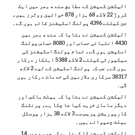
الیکشن کمیشن کے مطابق سندھ بھر میں ایک
کروڑ 22 لاکھ 68 ہزار 878 خواتین ووٹرز ہیں،
جن کیلئے 4396 پولنگ اسٹیشنز قائم ہوں گے۔
الیکشن کمیشن نے بتایا کہ سندھ بھر میں
4430 انتہائی حساس اور 8080 حساس پولنگ
اسٹيشن ہوں گے، تمام پولنگ اسٹیشنز کی
سیکیورٹی کیلئے 2 لاکھ 5388 اہلکار درکار
ہوں گے، جب کہ پولنگ اسٹیشن کے لیے 2 لاکھ
38317 سرکاری ملازمین کی خدمات درکار ہوں
گی۔
الیکشن کمیشن نے بتایا کہ بیلٹ باکس اور
دیگر سامان خرید کیا جا چکا ہے، پرنٹنگ
کارپوریشن پریس سے 3 لاکھ 38 ہزار پوسٹل
بیلٹ چھپوائے ہیں۔
الیکشن کمیشن کا کہنا ہے کہ صوبے میں 14