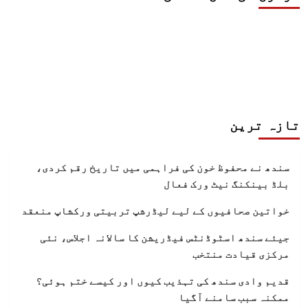
تازہ ترین
سندھ نے محفوظ خون کی فراہمی میں تاریخ رقم کردی،
بلڈ بینکنگ نیٹ ورک فعال
خواتین صحافیوں کے لیے لیڈرشپ تربیتی ورکشاپ منعقد
جیئے سندھ اسٹوڈنٹس فیڈریشن کا سالانہ اجلاس، نئی
مرکزی قیادت منتخب
قدیم وادی سندھ کی تہذیب کیوں اور کیسے ختم ہوئی؟
ممکنہ سبب سامنے آگیا