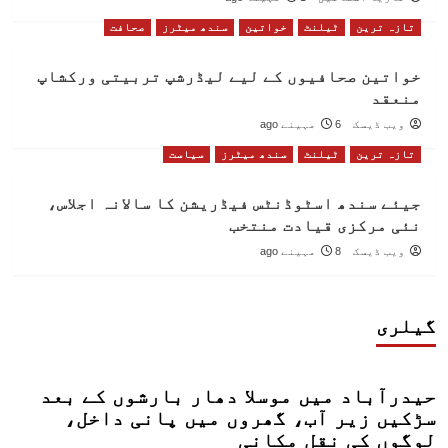
تازہ ترین
ٹیلنٹ
خواتین
سندھ میٹرز
صحافت
خواتین صحافیوں کے لیے لیڈرشپ تربیتی ورکشاپ
منعقد
ویب ڈیسک
6 مہینے ago
تازہ ترین
ٹیلنٹ
سندھ میٹرز
سیاست
جیئے سندھ اسٹوڈنٹس فیڈریشن کا سالانہ اجلاس،
نئی مرکزی قیادت منتخب
ویب ڈیسک
8 مہینے ago
گیلری
حیدرآباد میں موسلا دھار بارشوں کے بعد
سڑکیں زیر آب، گھروں میں پانی داخل،
لوگوں کی نقل مکانی