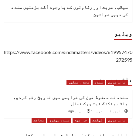
سیلاب، غربت اور رکاوٹوں کے باوجود آگے بڑھتیں سندھ
کی دیہی خواتین
ویڈیو
https://www.facebook.com/sindhmatters/videos/619957470
272595
باخبر رہیں
تازہ ترین
سندھ
صحت و تعلیم
سندھ نے محفوظ خون کی فراہمی میں تاریخ رقم کردی،
بلڈ بینکنگ نیٹ ورک فعال
ماریہ اسماعیل
1 مہینہ ago
تازہ ترین
ٹیلنٹ
خواتین
سندھ میٹرز
صحافت
خواتین صحافیوں کے لیے لیڈرشپ تربیتی ورکشاپ