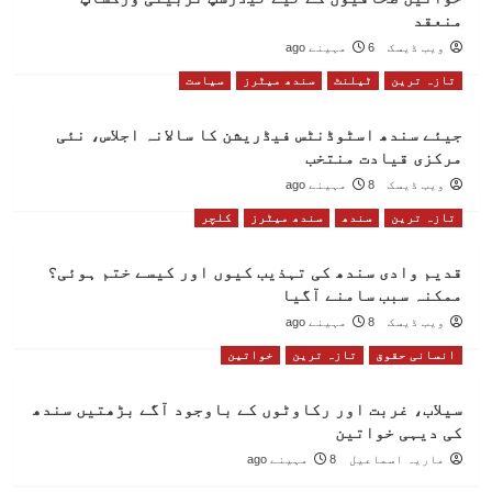
منعقد
ویب ڈیسک
6 مہینے ago
تازہ ترین
ٹیلنٹ
سندھ میٹرز
سیاست
جیئے سندھ اسٹوڈنٹس فیڈریشن کا سالانہ اجلاس، نئی
مرکزی قیادت منتخب
ویب ڈیسک
8 مہینے ago
تازہ ترین
سندھ
سندھ میٹرز
کلچر
قدیم وادی سندھ کی تہذیب کیوں اور کیسے ختم ہوئی؟
ممکنہ سبب سامنے آگیا
ویب ڈیسک
8 مہینے ago
انسانی حقوق
تازہ ترین
خواتین
سیلاب، غربت اور رکاوٹوں کے باوجود آگے بڑھتیں سندھ
کی دیہی خواتین
ماریہ اسماعیل
8 مہینے ago