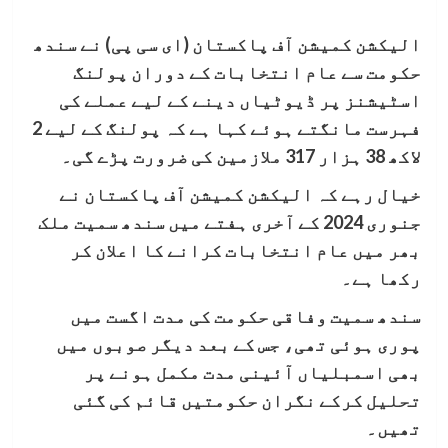
الیکشن کمیشن آف پاکستان (ای سی پی) نے سندھ
حکومت سے عام انتخابات کے دوران پولنگ
اسٹیشنز پر ڈیوٹیاں دینے کے لیے عملے کی
فہرست مانگتے ہوئے کہا ہے کہ پولنگ کے لیے 2
لاکھ 38 ہزار 317 ملازمین کی ضرورت پڑے گی۔
خیال رہے کہ الیکشن کمیشن آف پاکستان نے
جنوری 2024 کے آخری ہفتے میں سندھ سمیت ملک
بھر میں عام انتخابات کرانے کا اعلان کر
رکھا ہے۔
سندھ سمیت وفاقی حکومت کی مدت اگست میں
پوری ہوئی تھی، جس کے بعد دیگر صوبوں میں
بھی اسمبلیاں آئینی مدت مکمل ہونے پر
تحلیل کرکے نگران حکومتیں قائم کی گئی
تھیں۔