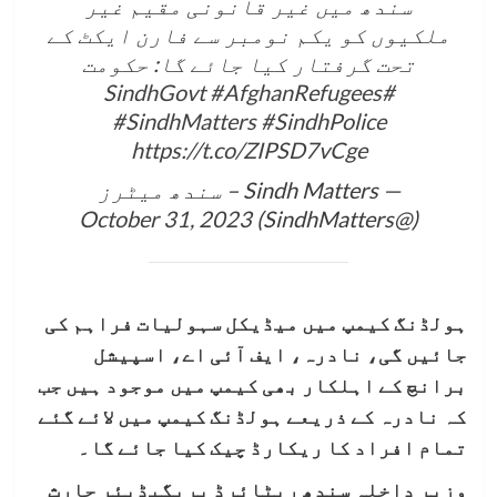
سندھ میں غیر قانونی مقیم غیر
ملکیوں کو یکم نومبر سے فارن ایکٹ کے
تحت گرفتار کیا جائے گا: حکومت
#AfghanRefugees
#SindhGovt
#SindhMatters
#SindhPolice
https://t.co/ZIPSD7vCge
— Sindh Matters – سندھ میٹرز
October 31, 2023
(@SindhMatters)
ہولڈنگ کیمپ میں میڈیکل سہولیات فراہم کی
جائیں گی، نادرہ، ایف آئی اے، اسپیشل
برانچ کے اہلکار بھی کیمپ میں موجود ہیں جب
کہ نادرہ کے ذریعے ہولڈنگ کیمپ میں لائے گئے
تمام افراد کا ریکارڈ چیک کیا جائے گا۔
وزیر داخلہ سندھ ریٹائرڈ بریگیڈیئر حارث