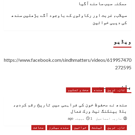
ممکنہ سبب سامنے آگیا
سیلاب، غربت اور رکاوٹوں کے باوجود آگے بڑھتیں سندھ
کی دیہی خواتین
ویڈیو
https://www.facebook.com/sindhmatters/videos/619957470
272595
باخبر رہیں
تازہ ترین
سندھ
صحت و تعلیم
سندھ نے محفوظ خون کی فراہمی میں تاریخ رقم کردی،
بلڈ بینکنگ نیٹ ورک فعال
ماریہ اسماعیل
1 مہینہ ago
تازہ ترین
ٹیلنٹ
خواتین
سندھ میٹرز
صحافت