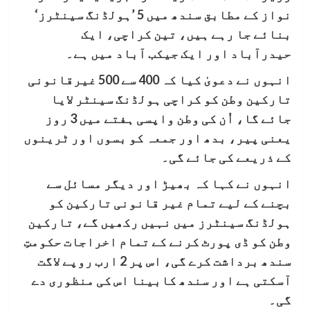
نواز کے مطابق سندھ میں 5 ’ہولڈنگ سینٹرز‘
بنائے جا رہے ہیں، تین کراچی، ایک
حیدرآباد اور ایک جیکب آباد میں ہے۔
انہوں نے دعویٰ کیا کہ 400 سے 500 غیرقانونی
تارکین وطن کو کراچی ہولڈنگ سینٹر لایا
جائے گا، اُن کی وطن واپسی ہفتے میں 3 روز
یعنی پیر، بدھ اور جمعہ کو بسوں اور ٹرینوں
کے ذریعے کی جائے گی۔
انہوں نے کہا کہ بھیڑ اور دیگر مسائل سے
بچنے کے لیے تمام غیر قانونی تارکین کو
ہولڈنگ سینٹرز میں نہیں رکھیں گے، تارکین
وطن کو ڈی پورٹ کرنے کے تمام اخراجات حکومتِ
سندھ برداشت کرے گی، اس پر 2 ارب روپے لاگت
آسکتی ہے اور سندھ کابینا اس کی منظوری دے
گی۔