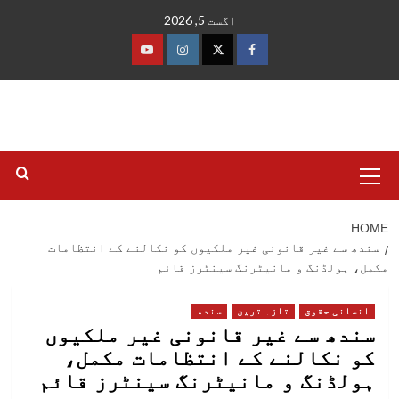
Ski
اگست 5, 2026
t
conten
فیس
ٹوئٹر
انسٹاگرام
یوٹیوب
بک
Primary
Menu
HOME
سندھ سے غیر قانونی غیر ملکیوں کو نکالنے کے انتظامات
مکمل، ہولڈنگ و مانیٹرنگ سینٹرز قائم
انسانی حقوق
تازہ ترین
سندھ
سندھ سے غیر قانونی غیر ملکیوں
کو نکالنے کے انتظامات مکمل،
ہولڈنگ و مانیٹرنگ سینٹرز قائم