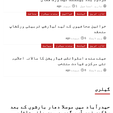
ماریہ اسماعیل
1 مہینہ ago
تازہ ترین
ٹیلنٹ
خواتین
سندھ میٹرز
صحافت
خواتین صحافیوں کے لیے لیڈرشپ تربیتی ورکشاپ
منعقد
ویب ڈیسک
6 مہینے ago
تازہ ترین
ٹیلنٹ
سندھ میٹرز
سیاست
جیئے سندھ اسٹوڈنٹس فیڈریشن کا سالانہ اجلاس،
نئی مرکزی قیادت منتخب
ویب ڈیسک
8 مہینے ago
گیلری
حیدرآباد میں موسلا دھار بارشوں کے بعد
سڑکیں زیر آب، گھروں میں پانی داخل،