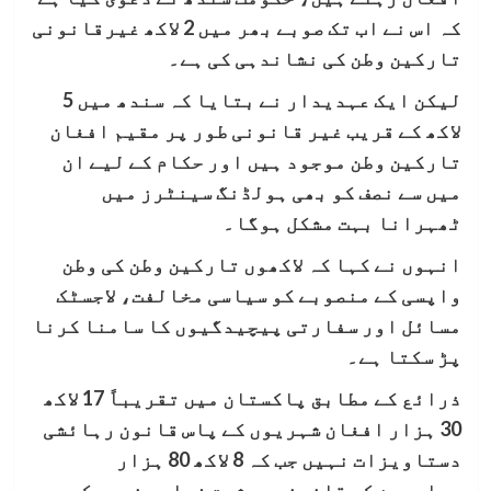
کہ اس نے اب تک صوبے بھر میں 2 لاکھ غیرقانونی
تارکین وطن کی نشاندہی کی ہے۔
لیکن ایک عہدیدار نے بتایا کہ سندھ میں 5
لاکھ کے قریب غیر قانونی طور پر مقیم افغان
تارکین وطن موجود ہیں اور حکام کے لیے ان
میں سے نصف کو بھی ہولڈنگ سینٹرز میں
ٹھہرانا بہت مشکل ہوگا۔
انہوں نے کہا کہ لاکھوں تارکین وطن کی وطن
واپسی کے منصوبے کو سیاسی مخالفت، لاجسٹک
مسائل اور سفارتی پیچیدگیوں کا سامنا کرنا
پڑ سکتا ہے۔
ذرائع کے مطابق پاکستان میں تقریباً 17 لاکھ
30 ہزار افغان شہریوں کے پاس قانون رہائشی
دستاویزات نہیں جب کہ 8 لاکھ 80 ہزار
مہاجرین کو قانونی حیثیت فراہم نہیں کی