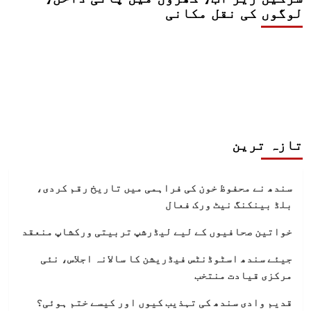
لوگوں کی نقل مکانی
تازہ ترین
سندھ نے محفوظ خون کی فراہمی میں تاریخ رقم کردی،
بلڈ بینکنگ نیٹ ورک فعال
خواتین صحافیوں کے لیے لیڈرشپ تربیتی ورکشاپ منعقد
جیئے سندھ اسٹوڈنٹس فیڈریشن کا سالانہ اجلاس، نئی
مرکزی قیادت منتخب
قدیم وادی سندھ کی تہذیب کیوں اور کیسے ختم ہوئی؟