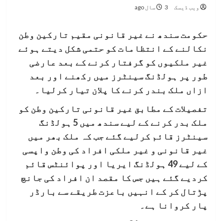
ویب ڈیسک
3 سال ago
حکومت سندھ نے غیر قانونی مقیم تارکین وطن
نکالنے کے انتظامات کو حتمی شکل دیتے ہوئے
غیر ملکیوں کو گرفتار کرنے کے بعد عارضی
طور پر ہولڈنگ سینٹرز میں رکھنے اور بعد
ازاں ملک بندر کرنے کا پلان تیار کرلیا۔
تفصیلات کے مطابق غیر قانونی تارکین وطن کو
ملک بدر کرنے کے لیے سندھ میں 5 ہولڈنگ
سینٹرز قائم کرلیے گئے جب کہ ملک بھر میں
غیر قانونی و غیر ملکی افراد کی وطن واپسی
کے لیے 49 ہولڈنگ ایریا اور پوائنٹس قائم
کردیے گئے ہیں جس کا مقصد ان افراد کی جانچ
پڑتال کر کے انہیں باعزت طریقے سے بارڈر
پار کروانا ہے۔