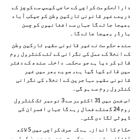
دارالحکومت کراچی کے حاجی کیمپ سے کوچز کے
ذریعے غیر قانونی تارکین وطن کو جیکب آباد
بھیجا جائے گا جہاں سے افغانیوں کو چمن
بارڈر بھیجا جائے گا۔
سندھ حکومت نے غیر قانونی مقیم تارکین وطن
کے انخلا کے عمل کی نگرانی کے لئے کنٹرول روم
قائم کر دیا ہے جو محکمہ داخلہ سندھ کے دفتر
میں قائم کیا گیا ہے، صوبے بھر میں غیر
قانونی مقیم مہاجرین کے انخلاء کی نگرانی
کنٹرول روم سے ہو گی۔
اس ضمن میں 31 اکتوبر سے 3 نومبر تک کنٹرول
روم 24 گھنٹے فعال رہے گا جہاں افسران کی
ڈیوٹی لگا دی گئی۔
حکام کا اندازہ ہے کہ صرف کراچی میں 5 لاکھ
افغان رہتے ہیں، حکومت سندھ نے دعویٰ کیا ہے