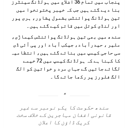
پنجاب میں تمام 36 اضلاع میں ہولڈنگ سینٹرز
بنا دیے گئے ہیں جب کہ خیبر پختونخوا میں
تین ہولڈنگ پوائنٹس بشمول پشاور، ہری پور
اور لنڈی کوتل میں قائم کیے گئے ہیں۔
سندھ میں بھی تین ہولڈنگ پوائنٹس کیماڑی،
ملیر ، حیدرآباد، جیکب آباد اور پی آئی ڈی
سی حاجی کیمپ میں بنائے گئے ہیں، انتظامیہ
کا کہنا ہے کہ ہولڈنگ کیمپ میں 72 خیمے
لگائے جائیں گے جہاں مرد و خواتین کو الگ
الگ فلورز پر رکھا جائے گا۔
سندھ حکومت کا یکم نومبر سے غیر
قانونی افغان مہاجرین کے خلاف سخت
کریک ڈاؤن کا اعلان