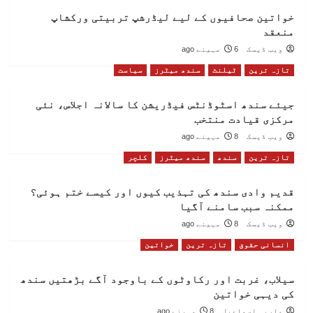
خواتین صحافیوں کے لیے لیڈرشپ تربیتی ورکشاپ
منعقد
ویب ڈیسک
6 مہینے ago
تازہ ترین
ٹیلنٹ
سندھ میٹرز
سیاست
جیئے سندھ اسٹوڈنٹس فیڈریشن کا سالانہ اجلاس، نئی
مرکزی قیادت منتخب
ویب ڈیسک
8 مہینے ago
تازہ ترین
سندھ
سندھ میٹرز
کلچر
قدیم وادی سندھ کی تہذیب کیوں اور کیسے ختم ہوئی؟
ممکنہ سبب سامنے آگیا
ویب ڈیسک
8 مہینے ago
انسانی حقوق
تازہ ترین
خواتین
سیلاب، غربت اور رکاوٹوں کے باوجود آگے بڑھتیں سندھ
کی دیہی خواتین
ماریہ اسماعیل
8 مہینے ago