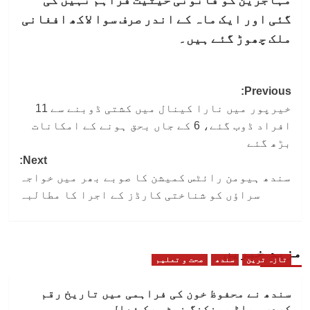
گئی اور ایک ماہ کے اندر صرف سوا لاکھ افغانی
ملک چھوڑ گئے ہیں۔
Post
Previous:
خیرپور میں نارا کینال میں کشتی ڈوبنے سے 11
navigation
افراد ڈوب گئے، 6 کے جاں بحق ہونے کے امکانات
بڑھ گئے
Next:
سندھ ہیومن رائٹس کمیشن کا صوبے بھر میں خواجہ
سراؤں کو شناختی کارڈز کے اجرا کا مطالبہ
مزید خبریں
تازہ ترین
سندھ
صحت و تعلیم
سندھ نے محفوظ خون کی فراہمی میں تاریخ رقم
کردی، بلڈ بینکنگ نیٹ ورک فعال