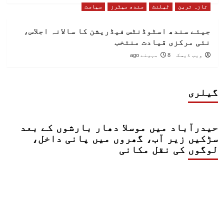
تازہ ترین
ٹیلنٹ
سندھ میٹرز
سیاست
جیئے سندھ اسٹوڈنٹس فیڈریشن کا سالانہ اجلاس،
نئی مرکزی قیادت منتخب
ویب ڈیسک
8 مہینے ago
گیلری
حیدرآباد میں موسلا دھار بارشوں کے بعد
سڑکیں زیر آب، گھروں میں پانی داخل،
لوگوں کی نقل مکانی