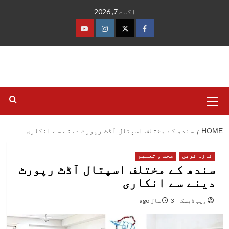
Ski
اگست 7, 2026
t
conten
فیس
ٹوئٹر
انسٹاگرام
یوٹیوب
بک
Primary
Menu
HOME
سندھ کے مختلف اسپتال آڈٹ رپورٹ دینے سے انکاری
تازہ ترین
صحت و تعلیم
سندھ کے مختلف اسپتال آڈٹ رپورٹ
دینے سے انکاری
ویب ڈیسک
3 سال ago