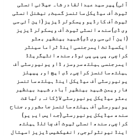
آئی) پیر سید عبدالقادر شاہ جیلانی انسٹی
ٹیوٹ آف میڈیکل سائنسز گمبٹ، نیشنل انسٹی
ٹیوٹ آف کارڈیو ویسکولر ڈیزیز (این آئی سی
وی ڈی) سندھ انسٹی ٹیوٹ آف ویسکولر ڈیزیز
(این آئی سی وی ڈی) شہید بینظیر بھٹو
ایکسیڈنٹ ایمرجنسی اینڈ ٹراما سینٹر
کراچی، پی پی پی نوڈ، سندھ انٹیگریٹڈ
ایمرجنسی ہیلتھ سروسز، ڈاو یونیورسٹی آف
ہیلتھ سائنسز کراچی، ڈی ایچ او، پیپلز
یونیورسٹی آف میڈیکل اینڈ ہیلتھ سائنسز
فار ویمن شہید بینظیر آباد، شہید بینظیر
بھٹو میڈیکل یونیورسٹی لاڑکانہ، لیاقت
یونیورسٹی آف ہیلتھ سائنسز جامشورو، جناح
سندھ میڈیکل یونیورسٹی (جے ایس ایم یو)
کراچی، سندھ انسٹی ٹیوٹ آف چائلڈ ہیلتھ
اینڈ نیونٹولوجی، انفیکشیس ڈیزیز اسپتال