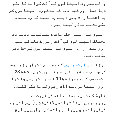
والے معروف اسپتالوں کے آڈٹ کرانے کا حکم
دیا تھا اور کہا تھا کہ مذکورہ اسپتالوں کو
یہ اشتہارات بھی دینے چاہئیے کہ وہ سندھ
حکومت سے فنڈز لیتے ہیں۔
انہوں نے ایسے احکامات دینے کے ساتھ ساتھ
مختلف اسپتالوں کی آڈٹ رپورٹ طلب کی تھی
اور بعد ازاں انہوں نے اسپتالوں کو خط بھی
لکھے تھے۔
روزنامہ
ایکسپریس
کے مطابق نگران وزیر صحت
کی جانب سے خیراتی اسپتالوں کو پہلا خط 23
اگست جب کہ دوسرا خط 10 نومبر کو بھیجا گیا
اور اسپتالوں سے آڈٹ رپورٹس مانگی گئیں۔
خطوط کے ذریعے سندھ انسٹی ٹیوٹ آف
یورولوجی اینڈ ٹرانسپلانٹیشن، (ایس آئی یو
ٹی) پرائمری پیپلز ہیلتھ کیئر (پی پی ایچ