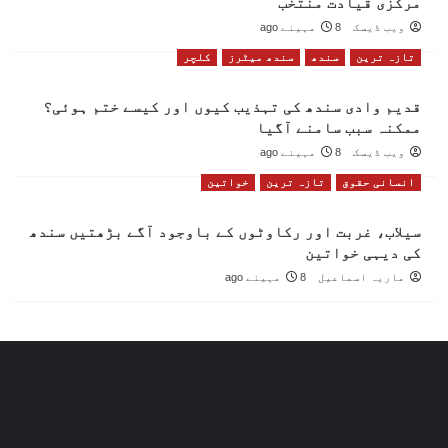
مرکزی قیادت منتخب
ویب ڈیسک
8 مہینے ago
تازہ ترین
سندھ
سندھ میٹرز
کلچر
قدیم وادی سندھ کی تہذیب کیوں اور کیسے ختم ہوئی؟
ممکنہ سبب سامنے آگیا
ویب ڈیسک
8 مہینے ago
انسانی حقوق
تازہ ترین
خواتین
سیلاب، غربت اور رکاوٹوں کے باوجود آگے بڑھتیں سندھ
کی دیہی خواتین
ماریہ اسماعیل
8 مہینے ago