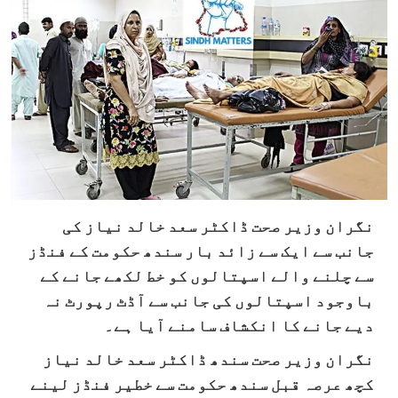
نگران وزیر صحت ڈاکٹر سعد خالد نیاز کی
جانب سے ایک سے زائد بار سندھ حکومت کے فنڈز
سے چلنے والے اسپتالوں کو خط لکھے جانے کے
باوجود اسپتالوں کی جانب سے آڈٹ رپورٹ نہ
دیے جانے کا انکشاف سامنے آیا ہے۔
نگران وزیر صحت سندھ ڈاکٹر سعد خالد نیاز
کچھ عرصہ قبل سندھ حکومت سے خطیر فنڈز لینے