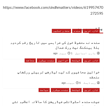
https://www.facebook.com/sindhmatters/videos/619957470
272595
باخبر رہیں
تازہ ترین
سندھ
صحت و تعلیم
سندھ نے محفوظ خون کی فراہمی میں تاریخ رقم کردی،
بلڈ بینکنگ نیٹ ورک فعال
ماریہ اسماعیل
1 مہینہ ago
تازہ ترین
ٹیلنٹ
خواتین
سندھ میٹرز
صحافت
خواتین صحافیوں کے لیے لیڈرشپ تربیتی ورکشاپ
منعقد
ویب ڈیسک
6 مہینے ago
تازہ ترین
ٹیلنٹ
سندھ میٹرز
سیاست
جیئے سندھ اسٹوڈنٹس فیڈریشن کا سالانہ اجلاس، نئی