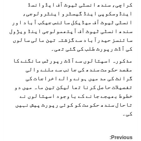
کراچی، سندھ انسٹی ٹیوٹ آف ایڈوانسڈ
اینڈوسکوپی اینڈ گیسٹرو اینٹرولوجی،
انسٹی ٹیوٹ آف میڈیکل سائنس جیکب آباد اور
سندھ انسٹی ٹیوٹ آف آپتھمولوجی اینڈ ویڑول
سائنسز حیدرآباد سے گزشتہ تین مالی سالوں
کی آڈٹ رپورٹ طلب کی گئی تھی۔
مذکورہ اسپتالوں سے آڈٹ رپورٹس مانگنے کا
مقصد حکومت سندھ کی جانب سے ملنے والی
گرانٹ کی مد میں ہونے والے اخراجات کی
تفصیلات حاصل کرنا تھا لیکن تین ماہ میں دو
خطوط بھیجے جانے کے باوجود اسپتالوں نے
تاحال سندھ حکومت کو کوئی رپورٹ پیش نہیں
کی۔
Post
Previous: