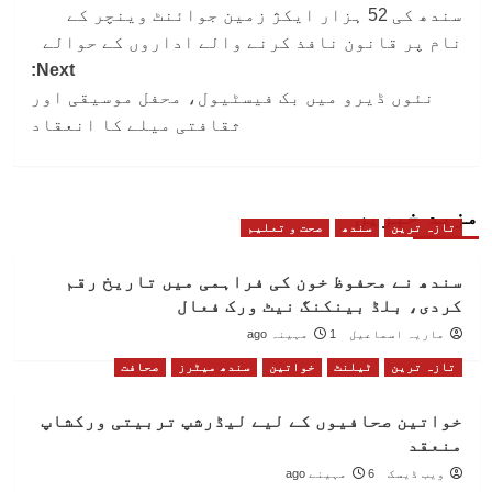
سندھ کی 52 ہزار ایکژ زمین جوائنٹ وینچر کے
navigation
نام پر قانون نافذ کرنے والے اداروں کے حوالے
Next:
نئوں ڈیرو میں بک فیسٹیول، محفل موسیقی اور
ثقافتی میلے کا انعقاد
مزید خبریں
تازہ ترین
سندھ
صحت و تعلیم
سندھ نے محفوظ خون کی فراہمی میں تاریخ رقم
کردی، بلڈ بینکنگ نیٹ ورک فعال
ماریہ اسماعیل
1 مہینہ ago
تازہ ترین
ٹیلنٹ
خواتین
سندھ میٹرز
صحافت
خواتین صحافیوں کے لیے لیڈرشپ تربیتی ورکشاپ
منعقد
ویب ڈیسک
6 مہینے ago