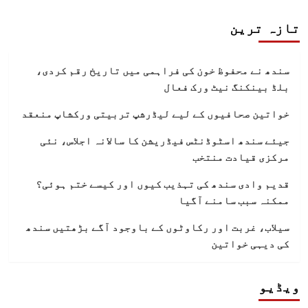
تازہ ترین
سندھ نے محفوظ خون کی فراہمی میں تاریخ رقم کردی،
بلڈ بینکنگ نیٹ ورک فعال
خواتین صحافیوں کے لیے لیڈرشپ تربیتی ورکشاپ منعقد
جیئے سندھ اسٹوڈنٹس فیڈریشن کا سالانہ اجلاس، نئی
مرکزی قیادت منتخب
قدیم وادی سندھ کی تہذیب کیوں اور کیسے ختم ہوئی؟
ممکنہ سبب سامنے آگیا
سیلاب، غربت اور رکاوٹوں کے باوجود آگے بڑھتیں سندھ
کی دیہی خواتین
ویڈیو