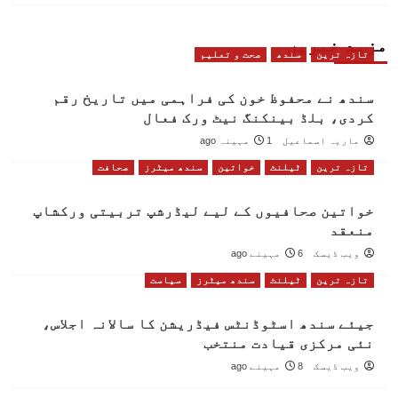
مزید خبریں
تازہ ترین
سندھ
صحت و تعلیم
سندھ نے محفوظ خون کی فراہمی میں تاریخ رقم
کردی، بلڈ بینکنگ نیٹ ورک فعال
ماریہ اسماعیل
1 مہینہ ago
تازہ ترین
ٹیلنٹ
خواتین
سندھ میٹرز
صحافت
خواتین صحافیوں کے لیے لیڈرشپ تربیتی ورکشاپ
منعقد
ویب ڈیسک
6 مہینے ago
تازہ ترین
ٹیلنٹ
سندھ میٹرز
سیاست
جیئے سندھ اسٹوڈنٹس فیڈریشن کا سالانہ اجلاس،
نئی مرکزی قیادت منتخب
ویب ڈیسک
8 مہینے ago