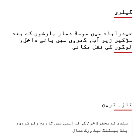
گیلری
حیدرآباد میں موسلا دھار بارشوں کے بعد
سڑکیں زیر آب، گھروں میں پانی داخل،
لوگوں کی نقل مکانی
تازہ ترین
سندھ نے محفوظ خون کی فراہمی میں تاریخ رقم کردی،
بلڈ بینکنگ نیٹ ورک فعال