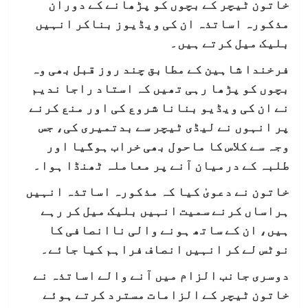
خاتون ٹیچر کے بچوں کو پڑھانے کے دوران
مذکورہ اساتذہ ان کی ویڈیوز بناکر انہیں
بلیک میل کرتے ہیں۔
فرخندا شاہین کے مطابق چند روز قبل بھی وہ
بچوں کو پڑھا رہی تھیں کہ استاد راجا ندیم
نے ان کی ویڈیو بنانا شروع کی اور منع کرنے
پر انہوں نے لیڈی ٹیچر سے بدتمیری کی، جس
وجہ سے کلاس کا ماحول بھی خراب ہوگیا اور
طلبہ کے درمیان آنے پر معاملہ ٹھنڈا ہوا۔
خاتون نے دعویٰ کیا کہ مذکورہ اساتذہ انہیں
ہراساں کرنے سمیت انہیں بلیک میل کر رہے
ہیں، ان کے ساتھ ہونے والی ناانصافی کا
نوٹس لے کر انہیں انصاف فراہم کیا جائے۔
دوسری جانب الزام میں آنے والے اساتذہ نے
خاتون ٹیچر کے الزامات مسترد کرتے ہوئے