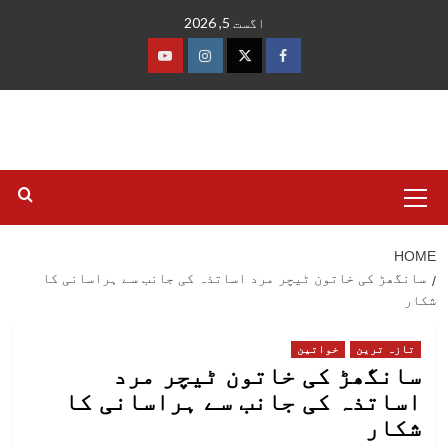
Ski
اگست 5, 2026
t
conten
فیس
ٹوئٹر
انسٹاگرام
یوٹیوب
بک
Primary
Menu
HOME
سانگھڑ کی خاتون ٹیچر مرد اساتذہ کی جانب سے ہراسانی کا
شکار
تازہ ترین
خواتین
سانگھڑ کی خاتون ٹیچر مرد
اساتذہ کی جانب سے ہراسانی کا
شکار