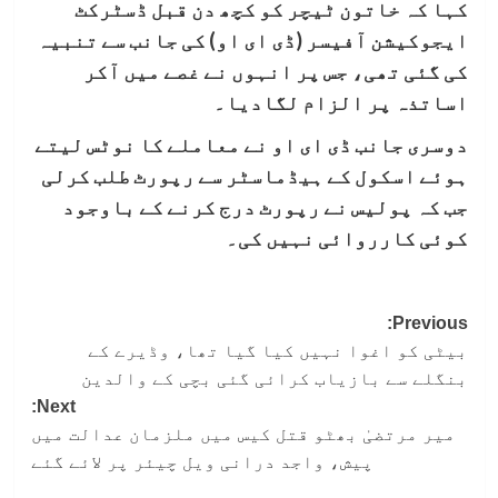
کہا کہ خاتون ٹیچر کو کچھ دن قبل ڈسٹرکٹ
ایجوکیشن آفیسر (ڈی ای او) کی جانب سے تنبیہ
کی گئی تھی، جس پر انہوں نے غصے میں آکر
اساتذہ پر الزام لگادیا۔
دوسری جانب ڈی ای او نے معاملے کا نوٹس لیتے
ہوئے اسکول کے ہیڈماسٹر سے رپورٹ طلب کرلی
جب کہ پولیس نے رپورٹ درج کرنے کے باوجود
کوئی کارروائی نہیں کی۔
Post
Previous:
بیٹی کو اغوا نہیں کیا گیا تھا، وڈیرے کے
navigation
بنگلے سے بازیاب کرائی گئی بچی کے والدین
Next:
میر مرتضیٰ بھٹو قتل کیس میں ملزمان عدالت میں
پیش، واجد درانی ویل چیئر پر لائے گئے