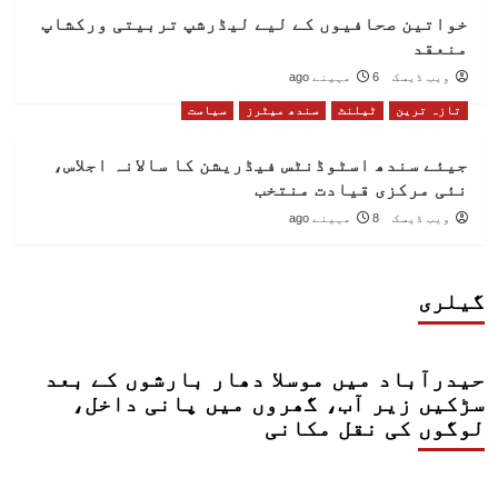
خواتین صحافیوں کے لیے لیڈرشپ تربیتی ورکشاپ
منعقد
ویب ڈیسک
6 مہینے ago
تازہ ترین
ٹیلنٹ
سندھ میٹرز
سیاست
جیئے سندھ اسٹوڈنٹس فیڈریشن کا سالانہ اجلاس،
نئی مرکزی قیادت منتخب
ویب ڈیسک
8 مہینے ago
گیلری
حیدرآباد میں موسلا دھار بارشوں کے بعد
سڑکیں زیر آب، گھروں میں پانی داخل،
لوگوں کی نقل مکانی