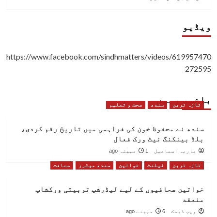
ویڈیو
https://www.facebook.com/sindhmatters/videos/619957470
272595
باخبر رہیں
تازہ ترین
سندھ
صحت و تعلیم
سندھ نے محفوظ خون کی فراہمی میں تاریخ رقم کردی،
بلڈ بینکنگ نیٹ ورک فعال
ماریہ اسماعیل
1 مہینہ ago
تازہ ترین
ٹیلنٹ
خواتین
سندھ میٹرز
صحافت
خواتین صحافیوں کے لیے لیڈرشپ تربیتی ورکشاپ
منعقد
ویب ڈیسک
6 مہینے ago