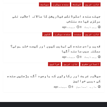
تازہ ترین
ٹیلنٹ
سندھ میٹرز
سیاست
جیئے سندھ اسٹوڈنٹس فیڈریشن کا سالانہ اجلاس، نئی
مرکزی قیادت منتخب
ویب ڈیسک
8 مہینے ago
تازہ ترین
سندھ
سندھ میٹرز
کلچر
قدیم وادی سندھ کی تہذیب کیوں اور کیسے ختم ہوئی؟
ممکنہ سبب سامنے آگیا
ویب ڈیسک
8 مہینے ago
انسانی حقوق
تازہ ترین
خواتین
سیلاب، غربت اور رکاوٹوں کے باوجود آگے بڑھتیں سندھ
کی دیہی خواتین
ماریہ اسماعیل
8 مہینے ago