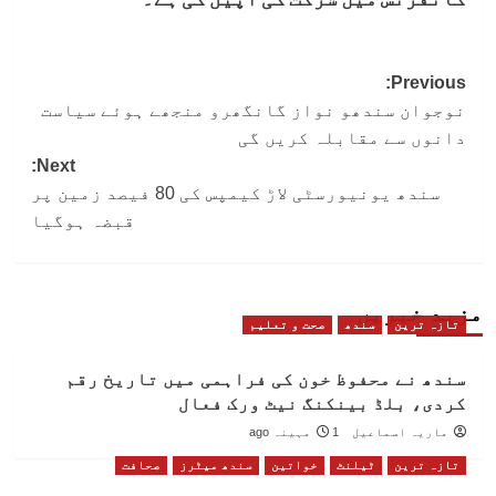
Post
Previous:
نوجوان سندھو نواز گانگھرو منجھے ہوئے سیاست
navigation
دانوں سے مقابلہ کریں گی
Next:
سندھ یونیورسٹی لاڑ کیمپس کی 80 فیصد زمین پر
قبضہ ہوگیا
مزید خبریں
تازہ ترین
سندھ
صحت و تعلیم
سندھ نے محفوظ خون کی فراہمی میں تاریخ رقم
کردی، بلڈ بینکنگ نیٹ ورک فعال
ماریہ اسماعیل
1 مہینہ ago
تازہ ترین
ٹیلنٹ
خواتین
سندھ میٹرز
صحافت