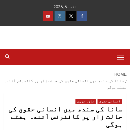
Ski
اگست 6, 2026
t
conten
فیس
ٹوئٹر
انسٹاگرام
یوٹیوب
بک
Primary
Menu
HOME
سانا کی سندھ میں انسانی حقوق کی حالت زار پر کانفرنس آئندہ
ہفتے ہوگی
انسانی حقوق
تازہ ترین
سانا کی سندھ میں انسانی حقوق کی
حالت زار پر کانفرنس آئندہ ہفتے
ہوگی