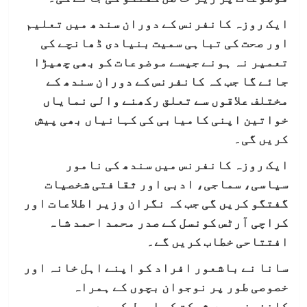
ایک روزہ کانفرنس کے دوران سندھ میں تعلیم
اور صحت کی تباہی سمیت بنیادی ڈھانچے کی
تعمیر نہ ہونے جیسے موضوعات کو بھی چھیڑا
جائے گا جب کہ کانفرنس کے دوران سندھ کے
مختلف علاقوں سے تعلق رکھنے والی نمایاں
خواتین اپنی کامیابی کی کہانیاں بھی پیش
کریں گی۔
ایک روزہ کانفرنس میں سندھ کی نامور
سیاسی، سماجی، ادبی اور ثقافتی شخصیات
گفتگو کریں گی جب کہ نگران وزیر اطلاعات اور
کراچی آرٹس کونسل کے صدر محمد احمد شاہ
افتتاحی خطاب کریں گے۔
سانا نے باشعور افراد کو اپنے اہل خانہ اور
خصوصی طور پر نوجوان بچوں کے ہمراہ
کانفرنس میں شرکت کی اپیل کی ہے۔