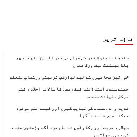
تازہ ترین
سندھ نے محفوظ خون کی فراہمی میں تاریخ رقم کردی،
بلڈ بینکنگ نیٹ ورک فعال
خواتین صحافیوں کے لیے لیڈرشپ تربیتی ورکشاپ منعقد
جیئے سندھ اسٹوڈنٹس فیڈریشن کا سالانہ اجلاس، نئی
مرکزی قیادت منتخب
قدیم وادی سندھ کی تہذیب کیوں اور کیسے ختم ہوئی؟
ممکنہ سبب سامنے آگیا
سیلاب، غربت اور رکاوٹوں کے باوجود آگے بڑھتیں سندھ
کی دیہی خواتین