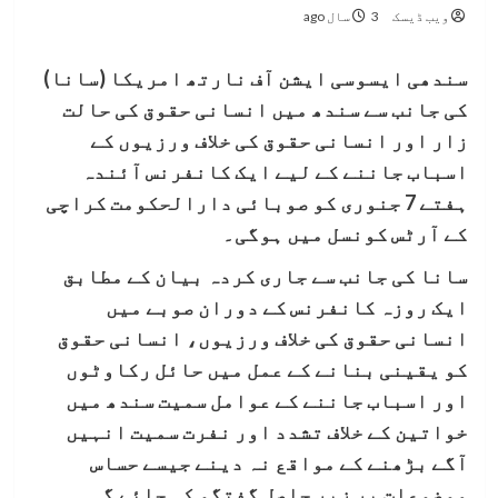
ویب ڈیسک
3 سال ago
سندھی ایسوسی ایشن آف نارتھ امریکا (سانا)
کی جانب سے سندھ میں انسانی حقوق کی حالت
زار اور انسانی حقوق کی خلاف ورزیوں کے
اسباب جاننے کے لیے ایک کانفرنس آئندہ
ہفتے 7 جنوری کو صوبائی دارالحکومت کراچی
کے آرٹس کونسل میں ہوگی۔
سانا کی جانب سے جاری کردہ بیان کے مطابق
ایک روزہ کانفرنس کے دوران صوبے میں
انسانی حقوق کی خلاف ورزیوں، انسانی حقوق
کو یقینی بنانے کے عمل میں حائل رکاوٹوں
اور اسباب جاننے کے عوامل سمیت سندھ میں
خواتین کے خلاف تشدد اور نفرت سمیت انہیں
آگے بڑھنے کے مواقع نہ دینے جیسے حساس
موضوعات پر زیر حاصل گفتگو کی جائے گی۔