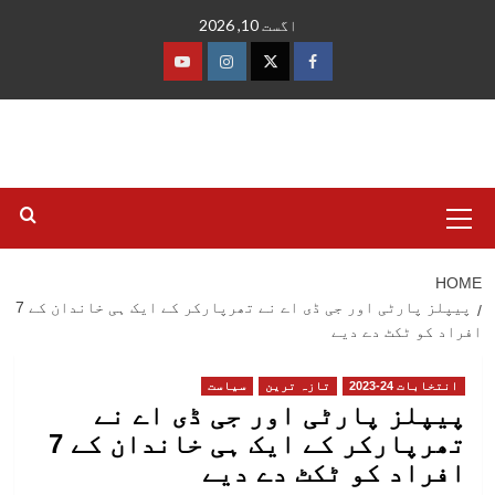
Ski
اگست 10, 2026
t
conten
فیس
ٹوئٹر
انسٹاگرام
یوٹیوب
بک
Primary
Menu
HOME
پیپلز پارٹی اور جی ڈی اے نے تھرپارکر کے ایک ہی خاندان کے 7
افراد کو ٹکٹ دے دیے
انتخابات 24-2023
تازہ ترین
سیاست
پیپلز پارٹی اور جی ڈی اے نے
تھرپارکر کے ایک ہی خاندان کے 7
افراد کو ٹکٹ دے دیے