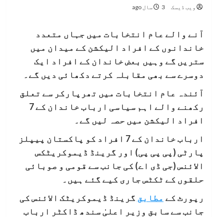
ویب ڈیسک
3 سال ago
آنے والے عام انتخابات میں جہاں متعدد
خاندانوں کے افراد الیکشن کے میدان میں
ستریں گے وہیں بعض خاندان کے افراد ایک
دوسرے سے بھی مقابلہ کرتے دکھائی دیں گے۔
آئندہ عام انتخابات میں تھرپارکر سے تعلق
رکھنے والے اہم سیاسی ارباب خاندان کے 7
افراد الیکشن میں حصہ لیں گے۔
ارباب خاندان کے 7 افراد کو پاکستان پیپلز
پارٹی (پی پی پی) اور گرینڈ ڈیموکریٹکس
الائنس (جی ڈی اے) کی جانب سے قومی و صوبائی
حلقوں کے ٹکٹس جاری کیے گئے ہیں۔
رپورٹ کے
مطابق
گرینڈ ڈیموکریٹک الائنس کی
جانب سے سابق وزیر اعلیٰ سندھ ڈاکٹر ارباب