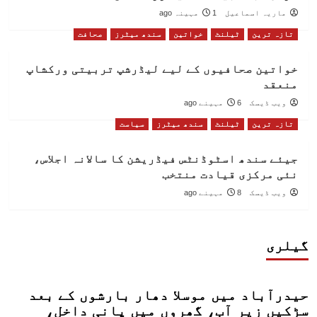
ماریہ اسماعیل
1 مہینہ ago
تازہ ترین
ٹیلنٹ
خواتین
سندھ میٹرز
صحافت
خواتین صحافیوں کے لیے لیڈرشپ تربیتی ورکشاپ
منعقد
ویب ڈیسک
6 مہینے ago
تازہ ترین
ٹیلنٹ
سندھ میٹرز
سیاست
جیئے سندھ اسٹوڈنٹس فیڈریشن کا سالانہ اجلاس،
نئی مرکزی قیادت منتخب
ویب ڈیسک
8 مہینے ago
گیلری
حیدرآباد میں موسلا دھار بارشوں کے بعد
سڑکیں زیر آب، گھروں میں پانی داخل،