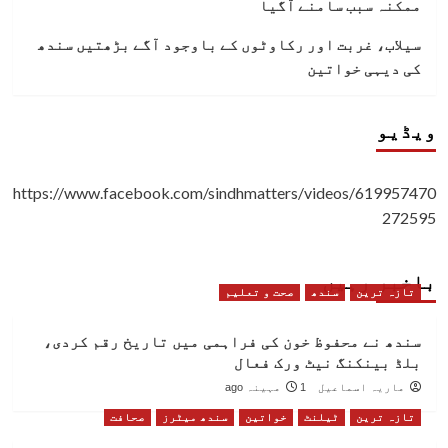
ممکنہ سبب سامنے آگیا
سیلاب، غربت اور رکاوٹوں کے باوجود آگے بڑھتیں سندھ
کی دیہی خواتین
ویڈیو
https://www.facebook.com/sindhmatters/videos/619957470
272595
باخبر رہیں
تازہ ترین
سندھ
صحت و تعلیم
سندھ نے محفوظ خون کی فراہمی میں تاریخ رقم کردی،
بلڈ بینکنگ نیٹ ورک فعال
ماریہ اسماعیل
1 مہینہ ago
تازہ ترین
ٹیلنٹ
خواتین
سندھ میٹرز
صحافت