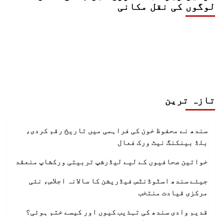
لوگوں کی نقل مکانی
تازہ ترین
سندھ نے محفوظ خون کی فراہمی میں تاریخ رقم کردی،
بلڈ بینکنگ نیٹ ورک فعال
خواتین صحافیوں کے لیے لیڈرشپ تربیتی ورکشاپ منعقد
جیئے سندھ اسٹوڈنٹس فیڈریشن کا سالانہ اجلاس، نئی
مرکزی قیادت منتخب
قدیم وادی سندھ کی تہذیب کیوں اور کیسے ختم ہوئی؟