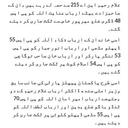
غلام رحیم این اے 215 سے حصہ لے رہے ہیں ،ان کے
صاحبزادے بیٹے ارباب عنایت اللہ کو پی ایس
48 ڈگری ضلع میرپور خاص سے ٹکٹ جاری کر دیئے
گئے۔
اسی خاندان کے ارباب ذکاء اللہ کو پی ایس 55
ڈیپلو مٹھی اور ارباب انور جبار کو پی ایس
53 ننگر پارکر اور ارباب خان صاحب توگاچی
کو پی ایس 54 اسلام کوٹ پر ٹکٹ جاری کر دیئے
گئے ہیں۔
اسی طرح پاکستان پیپلز پارٹی کی جانب سابق
وزیر اعلی سندھ ڈاکٹر ارباب غلام رحیم کے دو
بھتیجے ارباب امیر امان اللہ کو پی ایس 70
ٹنڈو باگو ضلع بدین اور ارباب لطف اللہ کو
پی ایس 55 مٹھی ڈیپلو کلوئی پر ٹکٹ جاری کر
دیئے ہیں۔