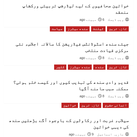
خواتین صحافیوں کے لیے لیڈرشپ تربیتی ورکشاپ
منعقد
ویب ڈیسک
6 مہینے ago
تازہ ترین
ٹیلنٹ
سندھ میٹرز
سیاست
جیئے سندھ اسٹوڈنٹس فیڈریشن کا سالانہ اجلاس، نئی
مرکزی قیادت منتخب
ویب ڈیسک
8 مہینے ago
تازہ ترین
سندھ
سندھ میٹرز
کلچر
قدیم وادی سندھ کی تہذیب کیوں اور کیسے ختم ہوئی؟
ممکنہ سبب سامنے آگیا
ویب ڈیسک
8 مہینے ago
انسانی حقوق
تازہ ترین
خواتین
سیلاب، غربت اور رکاوٹوں کے باوجود آگے بڑھتیں سندھ
کی دیہی خواتین
ماریہ اسماعیل
9 مہینے ago