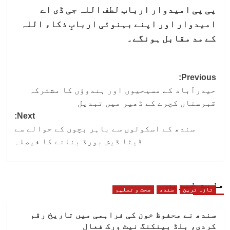
پی پی امیدوار ارباب لطف اللہ جی ڈی اے
امیدوار اور اپنے بہنوئی اربابِ ذکاء اللہ
کے مد مقابل ہونگے۔
Post
Previous:
حیدرآباد کے مسیحیوں اور ہندوؤں کا مشترکہ
navigation
قبرستان کچرے کے ڈھیر میں تبدیل
Next:
سندھ کے اسکولوں سے باہر بچوں کے حوالے سے
ڈیٹا ڈیش بورڈ بنانے کا فیصلہ
مزید خبریں
تازہ ترین
سندھ
صحت و تعلیم
سندھ نے محفوظ خون کی فراہمی میں تاریخ رقم
کردی، بلڈ بینکنگ نیٹ ورک فعال