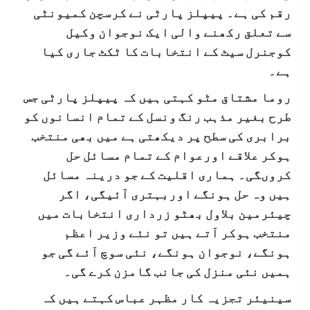
رقم کی ہے۔ پیپلز پارٹی نے کرسچن کمیونٹی
سے تعلق رکھنے والی ایک نوجوان وکیل
کوجنرل سیٹ کے انتخابات کا ٹکٹ جاری کیا
ہے۔
روما مشتاق مٹو کہتی ہیں کہ پیپلز پارٹی جس
طرح بغیر مذہب رنگ ونسل کے تمام انسانوں کو
برابری کی سطح پر دیکھتی ہے میں بھی منتخب
ہوکر علاقے اورعوام کے تمام مسائل حل
کروںگی۔ ہماری اقلیت کے جو درینہ مسائل
ہیں وہ حل ہونگے اوربہتری آئیگی، اگر
چیئرمین بلاول بھٹو زرداری انتخابات میں
منتخب ہوکر آتے ہیں تو نئے وزیر اعظم
ہونگے، نوجوان ہونگے، نئی سوچ آئے گی جو
ہمیں نئی منزل کی جانب گامزن کرے گی۔
سینیئر تجزیہ کار مظہر عباس کہتے ہیں کہ