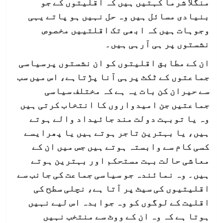
منگلا شرما کہتیں ہیں کہ اقلیتوں کے جو
بنیادی مسائل ہیں وہ حل نہیں ہو پاتے یہی
وجوہات ہیں کہ ابھی تک اقلتییں مخصوص
نشستوں پر ہی آرہی ہیں۔
ان کے مطابق اقلیتوں کو ان نشستوں پرسیاسی
جماعتوں کے ٹکٹ پرہی آنا پڑتاہے، اس میں سب
سے حیران کن بات یہ ہے کہ مختلف سیاسی
جماعتیں جن امیدواروں کا انتخاب کرتی ہیں
وہ یا توبہت دولت مند جائیداد والے ہوتے
ہیں، یا بہترین تاجر ہوتے ہیں یا پھرایسے
کسی کام سے وابستہ ہوتے ہیں جس میں ان کے
معاشی حالت بہت مستحکم اور بہترین ہوتے
ہیں۔ وہ نمائندہ جو سیاسی جماعت کی جانب سے
اقلیتیوں کی سیٹ پر آتا ہے، نچلی سطح کی
اقلیت کے لوگوں کو وہ جوابدہ اس لیے نہیں
ہوتا ہے کہ وہ ان کے ووٹ سے منتخب نہیں