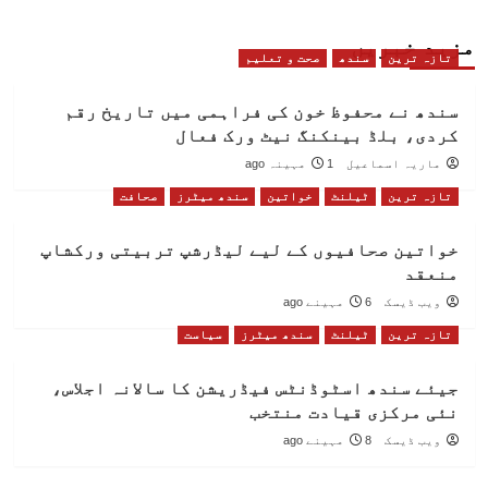
مزید خبریں
تازہ ترین
سندھ
صحت و تعلیم
سندھ نے محفوظ خون کی فراہمی میں تاریخ رقم
کردی، بلڈ بینکنگ نیٹ ورک فعال
ماریہ اسماعیل
1 مہینہ ago
تازہ ترین
ٹیلنٹ
خواتین
سندھ میٹرز
صحافت
خواتین صحافیوں کے لیے لیڈرشپ تربیتی ورکشاپ
منعقد
ویب ڈیسک
6 مہینے ago
تازہ ترین
ٹیلنٹ
سندھ میٹرز
سیاست
جیئے سندھ اسٹوڈنٹس فیڈریشن کا سالانہ اجلاس،
نئی مرکزی قیادت منتخب
ویب ڈیسک
8 مہینے ago