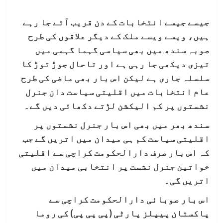
جیسے جیسے انتخابات کے دن قریب آتے جا رہے
ہیں، ویسے ویسے ملک کے دیگر علاقوں کی طرح
صوبہ سندھ میں بھی سیاسی گہما گہمی میں
تیزی دیکھی جا رہی ہے اور تاحال جوڑ توڑ کا
سلسلہ جاری ہے لیکن اس بار بھی ماضی کی طرح
عام انتخابات میں اقلیتی سیاست دان جنرل
نشستوں پر کم الیکشن لڑتے دکھائی دیں گے۔
سندھ بھر میں بھی اس بار جنرل نشستوں پر
اقلیتی سیاست کم ہی میدان میں اتریں گے جب
کہ اس بار صرف دارالحکومت کراچی سے اقلیتی
خواتین جنرل نشست پر انتخابی میدان میں
اتریں گی۔
اس بار صوبائی دارالحکومت کراچی سے
پاکستان پیپلز پارٹی (پی پی پی) کی روما