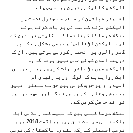
الیکشن کا ایک بہترین پراسیس چلے۔
اقلیتی خواتین کی جانب سے جنرل نشست پر
الیکشن لڑنے کے مسائل پر بات کرتے ہوئے
منگلا شرما کا کہنا تھا کہ اقلیتی خواتین کے
لیے الیکشن لڑنا اس لیے بھی مشکل ہے کہ وہ
گھر والوں پر انحصار کررہی ہوتی ہیں، ان کا
ذریعہ آمدن کوئی خاص نہیں ہوتا کہ وہ
الیکشن میں بڑے اخراجات کریں، ہمارے یہاں
ایک روایت ہے کہ لوگ اور پارٹیاں اس
امیدوار پر خرچ کرتی ہیں جن سے متعلق انہیں
معلوم ہوتا ہے کہ وہ جیتے گا اور اس سے وہ یہ
فوائد حاصل کریں گے۔
منگلا شرما کہتی ہیں کہ مہیش کمار ملانی ایک
پاکستانی سیاست دان ہیں جو اگست 2018 میں
قومی اسمبلی کے رکن بنے وہ پاکستان کی قومی