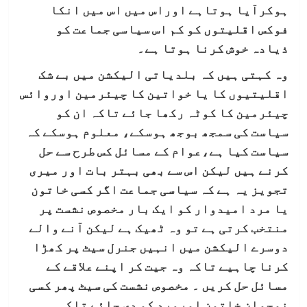
ہوکرآیا ہوتاہے اوراس میں اس میں انکا
فوکس اقلیتوں کو کم اس سیاسی جماعت کو
ذیادہ خوش کرنا ہوتا ہے۔
وہ کہتی ہیں کہ بلدیاتی الیکشن میں بے شک
اقلیتیوں کا یا خواتین کا چیئرمین اوروائس
چیئرمین کا کوٹہ رکھا جائے تاکہ ان کو
سیاست کی سمجھ بوجھ ہوسکے، معلوم ہوسکے کہ
سیاست کیا ہے،عوام کے مسائل کس طرح سے حل
کرنے ہیں لیکن اس سے بھی بہتر بات اور میری
تجویز یہ ہے کہ سیاسی جماعت اگر کسی خاتون
یا مرد امیدوار کو ایک بار مخصوص نشست پر
منتخب کرتی ہے تو وہ ٹھیک ہے لیکن آنے والے
دوسرے الیکشن میں انہیں جنرل سیٹ پر کھڑا
کرنا چاہیے تاکہ وہ جیت کر اپنے علاقے کے
مسائل حل کریں ۔ مخصوص نشست کی سیٹ پھر کسی
نوجوان خاتون اورمرد کو دی جائے تاکہ