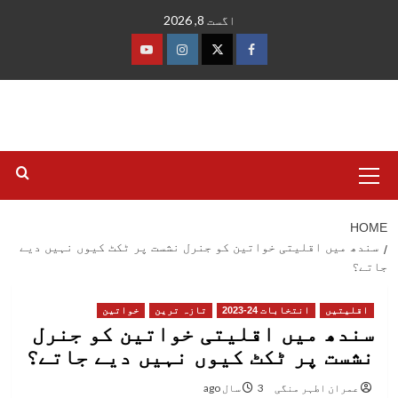
Ski
اگست 8, 2026
t
conten
فیس
ٹوئٹر
انسٹاگرام
یوٹیوب
بک
Primary
Menu
HOME
سندھ میں اقلیتی خواتین کو جنرل نشست پر ٹکٹ کیوں نہیں دیے
جاتے؟
اقلیتیں
انتخابات 24-2023
تازہ ترین
خواتین
سندھ میں اقلیتی خواتین کو جنرل
نشست پر ٹکٹ کیوں نہیں دیے جاتے؟
عمران اطہر منگی
3 سال ago