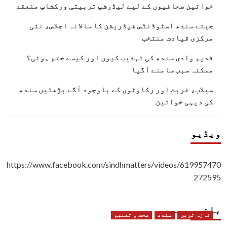
خواتین صحافیوں کے لیے لیڈرشپ تربیتی ورکشاپ منعقد
جیئے سندھ اسٹوڈنٹس فیڈریشن کا سالانہ اجلاس، نئی
مرکزی قیادت منتخب
قدیم وادی سندھ کی تہذیب کیوں اور کیسے ختم ہوئی؟
ممکنہ سبب سامنے آگیا
سیلاب، غربت اور رکاوٹوں کے باوجود آگے بڑھتیں سندھ
کی دیہی خواتین
ویڈیو
https://www.facebook.com/sindhmatters/videos/619957470
272595
باخبر رہیں
تازہ ترین
سندھ
صحت و تعلیم