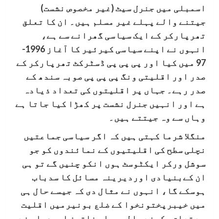
اسمبلی میں جنرل سیٹ (غیر مخصوص نشست)
جیتنے والے پہلے غیر مسلم ہیں۔ ان کا تعلق
تھرپارکر کے ایک سیاسی گھرانے سے ہے،
انہوں نے اپنے سیاسی کیرئیر کا آغاز 1996-
97 میں کیا اور پی پی پی ڈسٹرکٹ تھرپارکر کے
صدر اور اقلیتی ونگ پی پی پی صوبہ سندھ کے
صدر رہے۔ جہاں پر اقلیتوں کی تعداد ذیادہ
ہے اور انہیں جنرل نشست پر کھڑا کیا جاتا ہے
وہاں سے وہ جیتتے ہیں۔
منگلا شرما کہتی ہیں کہ اگر سیاسی جماعتیں
نچلی سطح کی اقلیتیوں کے نمائندوں کو جو
سوشل ورکر ایکٹوسٹ ہوں انکو چنیں گے تو ہی
ان کےبنیادی اوردیرینہ مسائل کا سدباب
ہوسکے گا، انہوں نے مثال دی کہ جیسے حال ہی
میں خیبرپختونخوا کے ضلع بونیرمیں اقلیت
سے تعلق رکھنے والی پہلی خاتون امیدوار نے