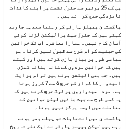
پی کے 25 بونیر سے جنرل نشست پر اپنے کاغذات
نامزدگی جمع کرا ئے ہیں ۔
پاکستان پیپلز پارٹی کی رہنما سعدیہ جاوید
کہتی ہیں کہ جنرل سیٹ پرالیکشن لڑنا کوئی
آسان کام نہیں۔ ہمارا معاشرہ اب تک خواتین
کی حیثیت کو اس طرح سے قبول نہیں کرتا۔ ہم
سیاسی طور پر بیان بازی کرتے ہیں اور کہتے
ہیں کہ خواتین مردوں کے شانہ بشانہ کھڑی
ہیں۔ جب بھی الیکشن ہوتے ہیں تو اس پر ایک
امیدوار کا کم از کم خرچ 6 سے 7 کروڑ ہوتا
ہے۔ مرد امیدواروں پر لوگ خرچ کرتے ہیں کہ
یہ کسی طرح سے جیت جائیں لیکن خواتین کے
معاملے میں ایسا ہرگز نہیں ہوتا۔
پاکستان میں انتخابات تو پہلے بھی ہوتے
رہے ہیں لیکن پیپلز پارٹی نے ایک نئی تاریخ