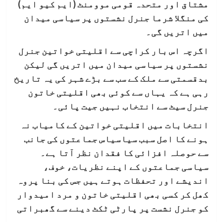
مشتاق اور متحدہ قومی موومنٹ (ایم کیو ایم)
کی منگلا شرما جنرل نشستوں پر سیاسی میدان
میں اتریں گی۔
اگرچہ اس بار کراچی سے اقلیتی خواتین جنرل
نشستوں پر سیاسی میدان میں اتریں گی لیکن
بدقسمتی سے ملک کے سب سے بڑے شہر کی یہ تاریخ
رہی ہے کہ یہاں سے کوئی بھی اقلیتی خاتون
جنرل سیٹ سے انتخاب نہیں جیت پائی۔
انتخابات میں اقلیتی خواتین کے کامیاب نہ
ہونے کا اصل سبب سیاسیاس جماعتوں کی جانب
سے حوصلہ افزائی کا فقدان نظر آتا ہے۔
سیاسی جماعتوں کے اپنے نظریات، خوف،
اندیشے اور تحفظات ہوتے ہیں جس کی بنا پروہ
کھل کر کسی بھی اقلیتی خاتون و مرد امیدوار
کو جنرل نشست پر پارٹی ٹکٹ دینے سے گھبراتی