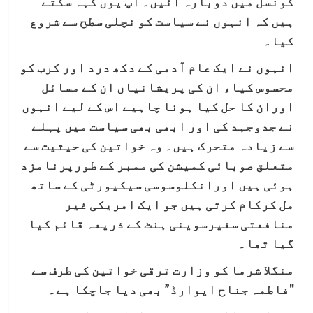
کونسل میں دوبارہ آئیں۔ آپ یوں کہہ سکتے
ہیں کہ انہوں نے سیاست کو نچلی سطح سے شروع
کیا۔
انہوں نے ایک عام آدمی کے دکھ درد اور کرب کو
محسوس کیا، ان کی پریشانیاں ان کے مسائل
اوران کا حل کیا ہونا چاہیے اس کے لیے انہوں
نے جدوجہد کی اور ابھی بھی سیاست میں پہلے
سے زیادہ متحرک ہیں۔ وہ خواتین کی حیثیت سے
متعلق صوبائی کمیشن کی ممبر کے طورپرنامزد
ہوئی ہیں اورانکلوسوسی سیکیورٹی کے ساتھ
مل کرکام کرتی ہیں جو ایک امریکی غیر
منافعتی سفیرسوینی ہنٹ کے ذریعہ قائم کیا
گیا تھا۔
منگلا شرما کو وزارت ترقی خواتین کی طرف سے
"فاطمہ جناح ایوارڈ” بھی دیا جاچکا ہے۔