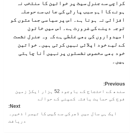
کراچی سے جنرل سیٹ پر خواتین کا منتخب نہ
ہونے کا اہم سبب پارٹی کی جانب سے حوصلہ
افزائی نہ ہونا ہے۔ اس پر سیاسی جماعتوں کو
توجہ دینے کی ضرورت ہے۔ اس میں خاتون
امیدواروں کی بھی غلطی ہے کہ وہ جنرل نشست
کے لیے خود اپلائی نہیں کرتی ہیں۔ خواتین
خود بھی مخصوص نشستوں پرنہیں آنا چاہتی
ہیں۔
Post
Previous:
سندھ کے احتجاج کے باوجود 52 ہزار ایکڑ زمین
navigation
فوج کی حمایت یافتہ کمپنی کے حوالے
Next:
ایک ہی سال میں ڈھرکی سے گیس کا تیسرا ذخیرہ
دریافت