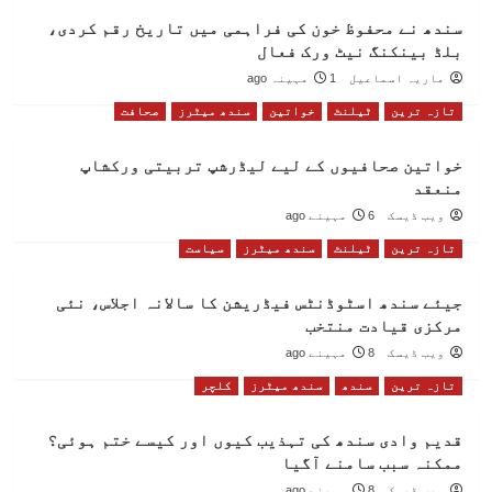
سندھ نے محفوظ خون کی فراہمی میں تاریخ رقم کردی،
بلڈ بینکنگ نیٹ ورک فعال
ماریہ اسماعیل
1 مہینہ ago
تازہ ترین
ٹیلنٹ
خواتین
سندھ میٹرز
صحافت
خواتین صحافیوں کے لیے لیڈرشپ تربیتی ورکشاپ
منعقد
ویب ڈیسک
6 مہینے ago
تازہ ترین
ٹیلنٹ
سندھ میٹرز
سیاست
جیئے سندھ اسٹوڈنٹس فیڈریشن کا سالانہ اجلاس، نئی
مرکزی قیادت منتخب
ویب ڈیسک
8 مہینے ago
تازہ ترین
سندھ
سندھ میٹرز
کلچر
قدیم وادی سندھ کی تہذیب کیوں اور کیسے ختم ہوئی؟
ممکنہ سبب سامنے آگیا
ویب ڈیسک
8 مہینے ago