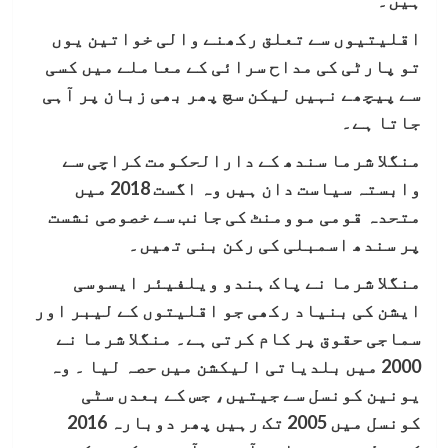
ہیں۔
اقلیتیوں سے تعلق رکھنے والی خواتین یوں
تو پارٹی کی مداح سرائی کے معاملے میں کسی
سے پیچھے نہیں لیکن سچ پھر بھی زبان پر آہی
جاتا ہے۔
منگلا شرما سندھ کے دارالحکومت کراچی سے
وابستہ سیاست دان ہیں وہ اگست 2018 میں
متحدہ قومی موومنٹ کی جانب سے خصوصی نشست
پر سندھ اسمبلی کی رکن بنی تھیں۔
منگلا شرما نے پاک ہندو ویلفیئر ایسوسی
ایشن کی بنیاد رکھی جو اقلیتوں کے لیبر اور
سماجی حقوق پر کام کرتی ہے۔ منگلا شرما نے
2000 میں بلدیاتی الیکشن میں حصہ لیا ۔ وہ
یونین کونسل سے جیتیں، جس کے بعدں سٹی
کونسل میں 2005 تک رہیں پھر دوبارہ 2016