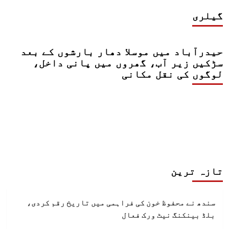
گیلری
حیدرآباد میں موسلا دھار بارشوں کے بعد
سڑکیں زیر آب، گھروں میں پانی داخل،
لوگوں کی نقل مکانی
تازہ ترین
سندھ نے محفوظ خون کی فراہمی میں تاریخ رقم کردی،
بلڈ بینکنگ نیٹ ورک فعال