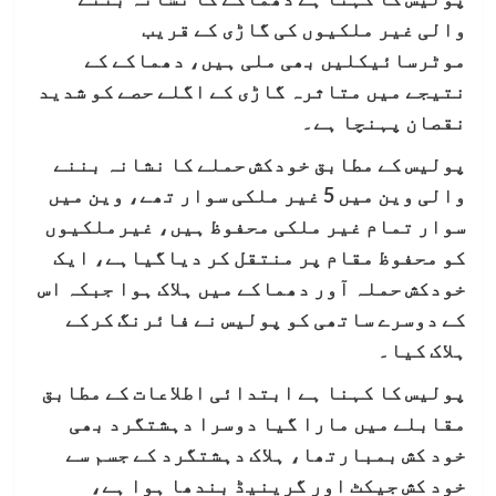
والی غیر ملکیوں کی گاڑی کے قریب
موٹرسائیکلیں بھی ملی ہیں، دھماکے کے
نتیجے میں متاثرہ گاڑی کے اگلے حصے کو شدید
نقصان پہنچا ہے۔
پولیس کے مطابق خودکش حملے کا نشانہ بننے
والی وین میں 5 غیر ملکی سوار تھے، وین میں
سوار تمام غیر ملکی محفوظ ہیں، غیرملکیوں
کو محفوظ مقام پر منتقل کر دیاگیاہے، ایک
خودکش حملہ آور دھماکے میں ہلاک ہوا جبکہ اس
کے دوسرے ساتھی کو پولیس نے فائرنگ کرکے
ہلاک کیا۔
پولیس کا کہنا ہے ابتدائی اطلاعات کے مطابق
مقابلے میں مارا گیا دوسرا دہشتگرد بھی
خود کش بمبارتھا، ہلاک دہشتگرد کے جسم سے
خود کش جیکٹ اور گرینیڈ بندھا ہوا ہے،