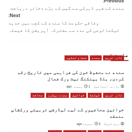
Post
Previous:
سندھ کے شہر ڈہرکی سے گیس کے بڑے ذخائر دریافت
navigation
Next:
وفاقی حکومت کا سندھ کے کچے میں جدید
ٹیکنالوجی کی مدد سے مشترکہ آپریشن کا فیصلہ
مزید خبریں
تازہ ترین
سندھ
صحت و تعلیم
سندھ نے محفوظ خون کی فراہمی میں تاریخ رقم
کردی، بلڈ بینکنگ نیٹ ورک فعال
ماریہ اسماعیل
1 مہینہ ago
تازہ ترین
ٹیلنٹ
خواتین
سندھ میٹرز
صحافت
خواتین صحافیوں کے لیے لیڈرشپ تربیتی ورکشاپ
منعقد
ویب ڈیسک
6 مہینے ago