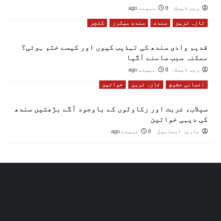
ویب ڈیسک
8 مہینے ago
تازہ ترین
سندھ
سندھ میٹرز
کلچر
قدیم وادی سندھ کی تہذیب کیوں اور کیسے ختم ہوئی؟
ممکنہ سبب سامنے آگیا
ویب ڈیسک
8 مہینے ago
انسانی حقوق
تازہ ترین
خواتین
سیلاب، غربت اور رکاوٹوں کے باوجود آگے بڑھتیں سندھ
کی دیہی خواتین
ماریہ اسماعیل
8 مہینے ago