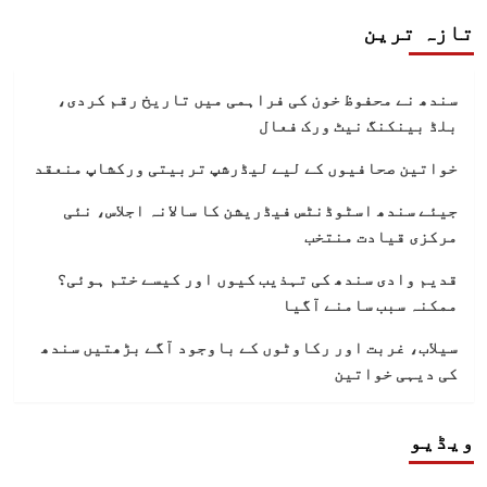
تازہ ترین
سندھ نے محفوظ خون کی فراہمی میں تاریخ رقم کردی،
بلڈ بینکنگ نیٹ ورک فعال
خواتین صحافیوں کے لیے لیڈرشپ تربیتی ورکشاپ منعقد
جیئے سندھ اسٹوڈنٹس فیڈریشن کا سالانہ اجلاس، نئی
مرکزی قیادت منتخب
قدیم وادی سندھ کی تہذیب کیوں اور کیسے ختم ہوئی؟
ممکنہ سبب سامنے آگیا
سیلاب، غربت اور رکاوٹوں کے باوجود آگے بڑھتیں سندھ
کی دیہی خواتین
ویڈیو