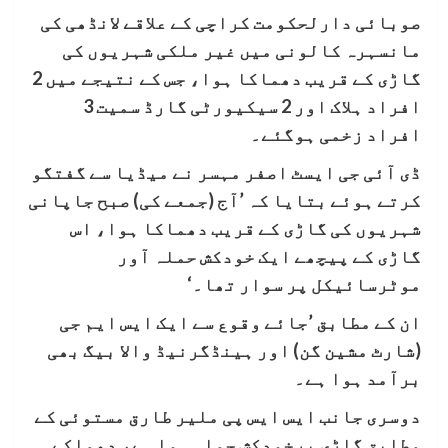
صوبائی دارلحکومت کراچی کے علاقے لانڈھی کی
مانسہرہ کالونی میں غیر ملکی شہریوں کی
گاڑی کے قریب دھماکا ہوا، جس کے نتیجے میں 2
افراد ہلاک اور 2 سیکیورٹی گارڈ سمیت 3
افراد زخمی ہوگئے۔
ڈی آئی جی ایسٹ اصفر مہسر نے میڈیا سے گفتگو
کرتے ہوئے بتایا کہ ’آج (جمعے کی) صبح جاپانی
شہریوں کی گاڑی کے قریب دھماکا ہوا، اس
گاڑی کے پیچھے ایک خودکش حملہ آور
موٹرسائیکل پر سوار تھا۔‘
ان کے مطابق ’جائے وقوع سے ایک ایس ایم جی
(شارٹ مشین گن) اور ہینڈگرنیڈ والا بیگ بھی
برآمد ہوا ہے۔
دوسری جانب ایس ایس پی ملیر طارق مستوئی کے
مطابق گاڑی پرخودکش حملہ ہوا ہے، دھماکے