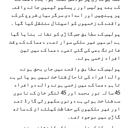
کے بعد پولیس اور ریسکیو ٹیمیں جائے واقعہ
پر پہنچیں اور امدادی سرگرمیاں شروع کرکے
واقعے کے زخمیوں کو اسپتال منتقل کیا گیا۔
پولیس کے مطابق جس گاڑی کو نشانہ بنایا گیا
ہے اس میں غیر ملکی سوار تھے، دھماکے کے وقت
فائرنگ بھی کی گئی تھی، دھماکے میں تین
افراد زخمی ہوئے۔
پولیس کے مطابق واقعے میں جاں بحق ہونے
والے افراد کی تاحال شناخت نہیں ہو پائی ہے
تاہم دھماکے میں زخمی ہونے والے دو افراد
45 سالہ نور محمد اور 45 لنگر خان کے ناموں
سے شناخت ہوئی ہے دونوں سکیورٹی گارڈ تھے
اور غیر ملکیوں کی حفاظت کیلئے ان کے ساتھ
گاڑی میں موجود تھے۔
پولیس کا کہنا ہے دھماکے کا نشانہ بننے