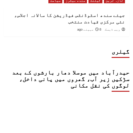
تازہ ترین
ٹیلنٹ
سندھ میٹرز
سیاست
جیئے سندھ اسٹوڈنٹس فیڈریشن کا سالانہ اجلاس،
نئی مرکزی قیادت منتخب
ویب ڈیسک
8 مہینے ago
گیلری
حیدرآباد میں موسلا دھار بارشوں کے بعد
سڑکیں زیر آب، گھروں میں پانی داخل،
لوگوں کی نقل مکانی