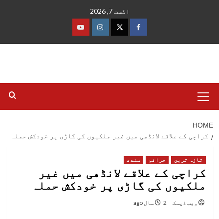
Ski
اگست 7, 2026
t
conten
فیس
ٹوئٹر
انسٹاگرام
یوٹیوب
بک
Primary
Menu
HOME
کراچی کے علاقے لانڈھی میں غیر ملکیوں کی گاڑی پر خودکش حملہ
تازہ ترین
جرائم
سندھ
کراچی کے علاقے لانڈھی میں غیر
ملکیوں کی گاڑی پر خودکش حملہ
ویب ڈیسک
2 سال ago