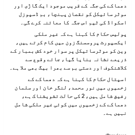
دھماکے کی جگہ کے قریب موجود ایک گاڑی اور
موٹر سائیکل کو نقصان پہنچا، بم ڈسپوزل
اسکواڈ کی ٹیم اس جگہ کا معائنہ کرے گی۔
پولیس حکام کا کہنا ہے کہ غیر ملکی
ایکسپورٹ پروسسنگ زون میں کام کرتے ہیں،
وین کو موٹرسائیکل پر سوار خود کش بمبار کے
ذریعے نشانہ بنایا گیا، جائے وقوع سے
کلاشنکوف اور دستی بم سے بھرا بیگ بھی ملا ہے۔
اسپتال حکام کا کہنا ہے کہ دھماکے کے
زخمیوں میں نور محمد، لنگر خان اور سلمان
رفیق شامل ہیں، 2 کی حالت تشویشناک ہے،
دھماکے کے زخمیوں میں کوئی غیر ملکی شامل
نہیں ہے۔