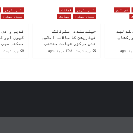
خواتین
تازہ ترین
ٹیلنٹ
تازہ ترین
سندھ میٹرز
سیاست
سندھ میٹرز
کے لیے
جیئے سندھ اسٹوڈنٹس
قدیم وادی 
ورکشاپ
فیڈریشن کا سالانہ اجلاس،
کیوں اور ک
نئی مرکزی قیادت منتخب
ممکنہ سبب 
ویب ڈیسک
8 مہینے ago
ویب ڈیسک