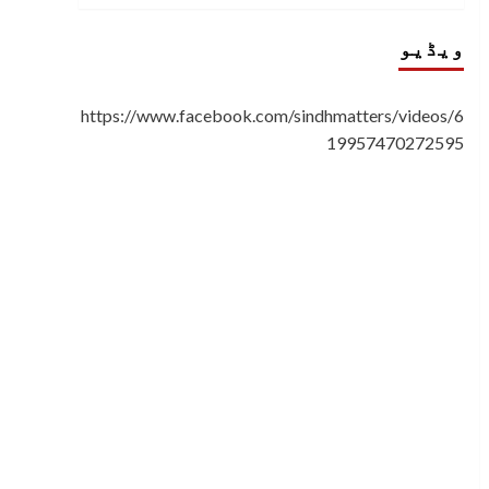
ویڈیو
https://www.facebook.com/sindhmatters/videos/6
19957470272595