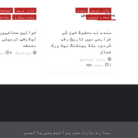
تازہ ترین
سندھ
تازہ ترین
ٹیلنٹ
باخبر رہیں
صحت و تعلیم
سندھ میٹرز
صحافت
سندھ نے محفوظ خون کی
خواتین صحافیوں 
فراہمی میں تاریخ رقم
لیڈرشپ تربیتی 
کردی، بلڈ بینکنگ نیٹ ورک
منعقد
فعال
ویب ڈیسک
6 مہینے ago
ماریہ اسماعیل
1 مہینہ ago
ہمارے بارے میں
پرائیویسی پالیسی