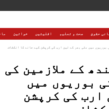
انی حقوق
صحت و تعلیم
اقلیتیں
خواتین
ماح
 بوریوں میں مٹی بھر کے تین ارب کی کرپشن کیے جانے کا انکشاف
دھ کے ملازمین کی
ی بوریوں میں
 ارب کی کرپشن