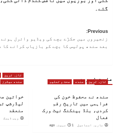
گئی اور بوریوں میں ناقص گندم ڈالی گئی، 
گئے۔
Post
Previous:
زنجیروں میں جکڑے بچے کی ویڈیو وائرل ہونے 
navigation
بعد سندھ پولیس کا بچے کو بازیاب کرانے کا د
تازہ ترین
مزید خبریں
تازہ ترین
سندھ
صحت و تعلیم
سندھ میٹرز
سندھ نے محفوظ خون کی
خواتین صح
فراہمی میں تاریخ رقم
لیڈرشپ تر
کردی، بلڈ بینکنگ نیٹ ورک
منعقد
فعال
ویب ڈیسک
ماریہ اسماعیل
1 مہینہ ago