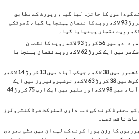
14 اضلاع میں گندم کے گوداموں کا جائزہ لیا گیا، رپورٹ کے مطابق
جامشورو میں 9 کروڑ 37 لاکھ، دادو میں 56 کروڑ 93 لاکھ روپے کا نقصان پہنچایا گیا، گھوٹکی
رپورٹ کے مطابق جامشورو میں 9 کروڑ 37 لاکھ، دادو میں 56 کروڑ 93 لاکھ روپے کا نقصان
پہنچایا گیا، گھوٹکی میں 4 کروڑ 81 لاکھ، سکھر میں ایک کروڑ 62 لاکھ روپے نقصان پہنچایا
اسی طرح خیرپور میرس میں 16 کروڑ 44 لاکھ، کشمور میں 38 لاکھ ، جیکب آباد میں 13 کروڑ 14 لاکھ،
لاڑکانہ میں ایک کروڑ 50 لاکھ ، قمبر شہدادکوٹ میں 38 کروڑ 63 لاکھ، نوشہروفیروز میں ایک
کروڑ 98 لاکھ ، سانگھڑ میں 91 لاکھ، بینظیر آباد میں 98 لاکھ اور ملیر میں ایک ارب 75 کروڑ 44
 کو محفوظ کرنے کی ذمہ داری ڈسٹرکٹ فوڈ کنٹرولرز
مات ناقص تھے۔
وریوں کا وزن پورا کرنے کے لیے ان میں مٹی بھر دی