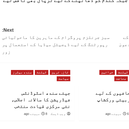
جبکہ گندم کو ڈھانپنے کے لیے ترپال بھی ناقص لیے
Next:
کے
سبز جرنلزم پروگرام کے ماہرین کا ماحولیاتی
عویٰ
رپورٹنگ کے لیے ڈیجیٹل میڈیا کے استعمال پر
زور
ٹیلنٹ
خواتین
تازہ ترین
ٹیلنٹ
سندھ میٹرز
صحافت
سیاست
افیوں کے لیے
جیئے سندھ اسٹوڈنٹس
بیتی ورکشاپ
فیڈریشن کا سالانہ اجلاس،
نئی مرکزی قیادت منتخب
6 مہینے ago
ویب ڈیسک
8 مہینے ago