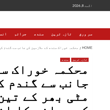
Ski
اگست 8, 2026
t
conten
سر ورق
تازہ ترین
سندھ
جرائم
انس
HOME
محکمہ خوراک سندھ کے ملازمین کی جانب سے گندم کی
تازہ ترین
سندھ
محکمہ خوراک سن
جانب سے گندم ک
مٹی بھر کے تین