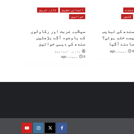
سندھ
انسانی حقوق
تازہ ترین
کلچر
خواتین
سندھ کی تہذیب
سیلاب، غربت اور رکاوٹوں
یسے ختم ہوئی؟
کے باوجود آگے بڑھتیں
سامنے آگیا
سندھ کی دیہی خواتین
8 مہینے ago
ماریہ اسماعیل
8 مہینے ago
فیس
ٹوئٹر
انسٹاگرام
یوٹیوب