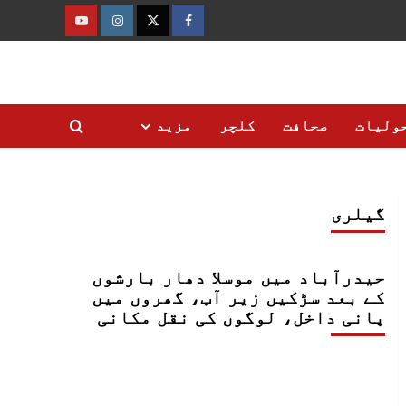
فیس
ٹوئٹر
انسٹاگرام
یوٹیوب
بک
ولیات
صحافت
کلچر
مزید
گیلری
حیدرآباد میں موسلا دھار بارشوں
کے بعد سڑکیں زیر آب، گھروں میں
پانی داخل، لوگوں کی نقل مکانی