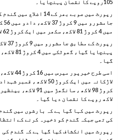
105روپے کا نقصان پہنچایا۔
رپورٹ میں صوبے بھر کے 
میں 4 کروڑ 81 لاکھ، سکھر میں ایک کروڑ 62 لاکھ روپے نقصان پہنچایا گیا۔
گیا۔
لاکھ روپے کا نقصان دیا گیا۔
رپورٹ میں کہا گیا ہے کہ بارشوں میں گندم
کی تھی جبکہ گندم کو ذخیرہ کرنے کے انتظا
رپورٹ میں انکشاف کیا گیا ہے کہ گندم کی ب