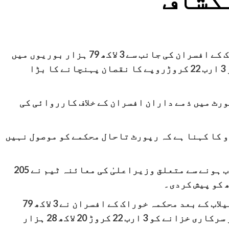
کشاف
سندھ میں 2022 کے سیلاب کے بعد محکمہ خوراک کے افسران کی جانب سے 3 لاکھ 79 ہزار بوریوں میں
ناقص گندم اور مٹی ملا کر سرکاری خزانے کو 3 ارب 22 کروڑروپے کا نقصان پہنچانے کا بڑا
ورٹ میں ذمے داران افسران کے خلاف کارروائی کی
 کا کہنا ہے کہ رپورٹ تاحال محکمے کو موصول نہیں
ویب سائٹ ایکسپریس کے مطابق گندم کے خراب ہونے سے متعلق وزیراعلیٰ کی معائنہ ٹیم نے 205
 کو پیش کردی۔
رپورٹ میں انکشاف کیا گیا ہے کہ 2022 کے سیلاب کے بعد محکمہ خوراک کے افسران نے 3 لاکھ 79
ہزار بوریوں میں ناقص گندم اور مٹی ملا کر سرکاری خزانے کو 3 ارب 22 کروڑ 20 لاکھ 28 ہزار