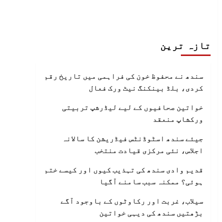
تازہ ترین
سندھ نے محفوظ خون کی فراہمی میں تاریخ رقم
کردی، بلڈ بینکنگ نیٹ ورک فعال
خواتین صحافیوں کے لیے لیڈرشپ تربیتی
ورکشاپ منعقد
جیئے سندھ اسٹوڈنٹس فیڈریشن کا سالانہ
اجلاس، نئی مرکزی قیادت منتخب
قدیم وادی سندھ کی تہذیب کیوں اور کیسے ختم
ہوئی؟ ممکنہ سبب سامنے آگیا
سیلاب، غربت اور رکاوٹوں کے باوجود آگے
بڑھتیں سندھ کی دیہی خواتین