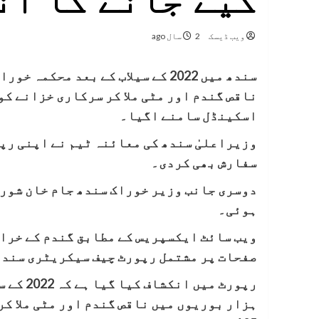
کیے جانے کا ان
ویب ڈیسک
2 سال ago
اسکینڈل سامنے اگیا۔
وزیراعلیٰ سندھ کی معائنہ ٹیم نے اپنی رپ
سفارش بھی کردی۔
دوسری جانب وزیر خوراک سندھ جام خان شورو
ہوئی۔
صفحات پر مشتمل رپورٹ چیف سیکریٹری سندھ