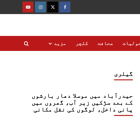
فیس
ٹوئٹر
انسٹاگرام
یوٹیوب
بک
ولیات
صحافت
کلچر
مزید
گیلری
حیدرآباد میں موسلا دھار بارشوں
کے بعد سڑکیں زیر آب، گھروں میں
پانی داخل، لوگوں کی نقل مکانی