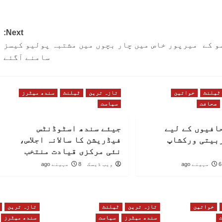
Next:
 15 ارب، سرسو کے
میرپور خاص میں چار بچوں میں مشتبہ پولیو کیسز
سامنے آگئے
ٹیلنٹ
خواتین
تازہ ترین
ٹیلنٹ
سندھ میٹرز
صحافت
سیاست
افیوں کے لیے
جیئے سندھ اسٹوڈنٹس
بیتی ورکشاپ
فیڈریشن کا سالانہ اجلاس،
نئی مرکزی قیادت منتخب
6 مہینے ago
ویب ڈیسک
8 مہینے ago
خواتین
تازہ ترین
ٹیلنٹ
تازہ ترین
سندھ میٹرز
سیاست
سندھ میٹرز