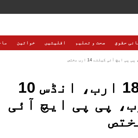
انی حقوق
صحت و تعلیم
اقلیتیں
خواتین
ماح
ایس آئی یو ٹی 18 ارب، انڈس 10
گمس 16 ارب، پی پی ایچ آئی