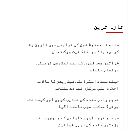
تازہ ترین
سندھ نے محفوظ خون کی فراہمی میں تاریخ رقم
کردی، بلڈ بینکنگ نیٹ ورک فعال
خواتین صحافیوں کے لیے لیڈرشپ تربیتی
ورکشاپ منعقد
جیئے سندھ اسٹوڈنٹس فیڈریشن کا سالانہ
اجلاس، نئی مرکزی قیادت منتخب
قدیم وادی سندھ کی تہذیب کیوں اور کیسے ختم
ہوئی؟ ممکنہ سبب سامنے آگیا
سیلاب، غربت اور رکاوٹوں کے باوجود آگے
بڑھتیں سندھ کی دیہی خواتین