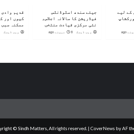
کے لیے
جیئے سندھ اسٹوڈنٹس
قدیم وادی 
ورکشاپ
فیڈریشن کا سالانہ اجلاس،
کیوں اور ک
نئی مرکزی قیادت منتخب
ممکنہ سبب 
ویب ڈیسک
8 مہینے ago
ویب ڈیسک
right © Sindh Matters, All rights reserved.
|
CoverNews
by AF th