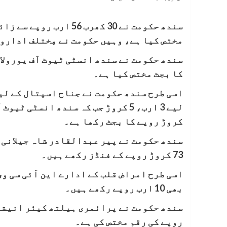
مختص کیا ہے، وہیں حکومت نے مِختلف ادارو
کا بجٹ مختص کیا ہے۔
کروڑ روپے کا بجٹ رکھا ہے۔
73 کروڑ روپے کے فنڈز رکھے ہیں۔
بھی 10 ارب روپے رکھے ہیں۔
روپے کی رقم مختص کی ہے۔