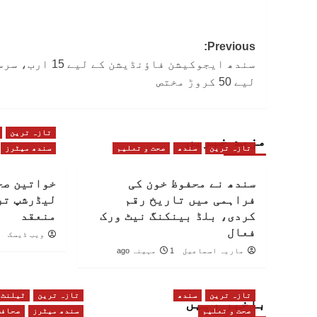
Post
Previous:
سندھ ایجوکیشن فاؤنڈیشن کے لیے
navigation
لیے 50 کروڑ مختص
تازہ ترین
مزید خبریں
تازہ ترین
سندھ
صحت و تعلیم
سندھ میٹرز
سندھ نے محفوظ خون کی
خواتین صح
فراہمی میں تاریخ رقم
لیڈرشپ تر
کردی، بلڈ بینکنگ نیٹ ورک
منعقد
فعال
ویب ڈیسک
ماریہ اسماعیل
1 مہینہ ago
تازہ ترین
سندھ
تازہ ترین
ٹیلنٹ
باخبر رہیں
صحت و تعلیم
سندھ میٹرز
صحافت