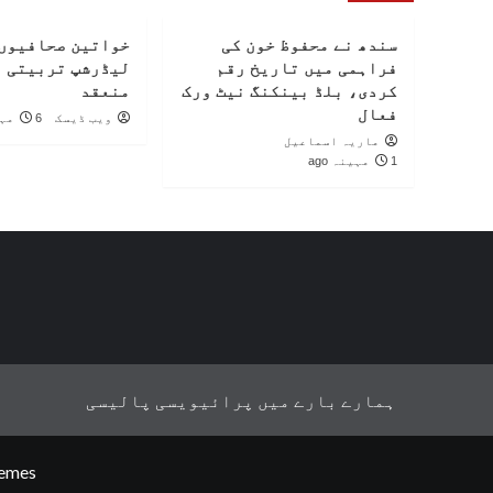
سندھ نے محفوظ خون کی
خواتین صحافیوں 
فراہمی میں تاریخ رقم
لیڈرشپ تربیتی 
کردی، بلڈ بینکنگ نیٹ ورک
منعقد
فعال
ویب ڈیسک
6 مہینے ago
ماریہ اسماعیل
1 مہینہ ago
ہمارے بارے میں
پرائیویسی پالیسی
emes.