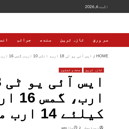
Ski
اگست 6, 2026
t
conten
سر ورق
تازہ ترین
سندھ
جرائم
انس
HOME
ایس آئی یو ٹی 18 ارب، انڈس 10 ارب، گمس 16 ارب، پی پی ایچ آئی کیلئے 14 ارب مختص
تازہ ترین
صحت و تعلیم
ارب، 
کیلئے 14 ارب مختص
ویب ڈیسک
2 سال ago