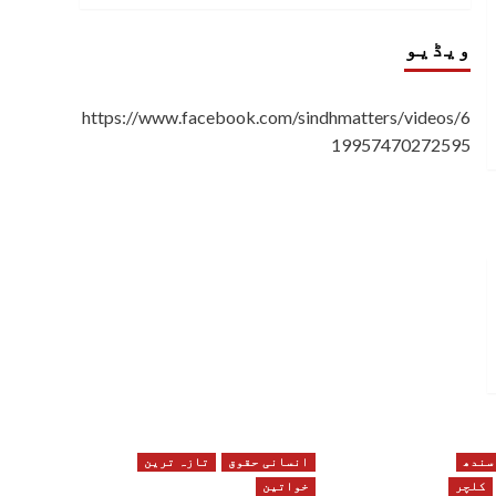
ویڈیو
https://www.facebook.com/sindhmatters/videos/6
19957470272595
سندھ
انسانی حقوق
تازہ ترین
کلچر
خواتین