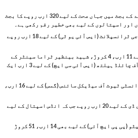
سندھ حکومت نے 30 کھرب 56 ارب روپے سے زائد کے بجٹ میں جہاں صحت کے لیے 320 ارب روپے کا بجٹ
ں اور اسپتالوں کے لیے بھی خطیر رقم رکھی ہے۔
سندھ حکومت نے سندھ انسٹی ٹیوٹ آف یورولاجی ٹرانسپلانٹ (ایس آئی یو ٹی) کے لیے 18 ارب روپے
اسی طرح سندھ حکومت نے جناح اسپتال کے لیے 11 ارب، 4 کروڑ، شہید بینظیر ٹراما سینٹر کے
لیے 3 ارب، 5 کروڑ جب کہ سندھ انسٹی ٹیوٹ آف چائلڈ ہیلتھ (ایس آئی سی ایچ) کے لیے 3 ارب ایک
سندھ حکومت نے پیر عبدالقادر شاہ جیلانی انسٹی ٹیوٹ آف میڈیکل سائنس (گمس) کے لیے 16 ارب،
اسی طرح امراض قلب کے ادارے این آئی سی وی ڈی کے لیے 20 ارب روپے جب کہ انڈس اسپتال کے لیے
سندھ حکومت نے پرائمری ہیلتھ کیئر انیشیٹو (پی پی ایچ آئی) کے لیے بھی 14 ارب، 51 کروڑ