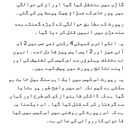
گاڑی میں منتقل کیا گیا اور ان کی حوالگی
میر پور خاص کے جمڑاؤ چیک پوسٹ پر کی گئی۔
رپورٹ کے مطابق حوالگی کے ڈیڑھ گھنٹے بعد
سندھڑی میں انہیں قتل کر دیا گیا۔
یہ انکوائری کمیٹی 4 رکنی تھی جس میں 2 ڈی
آئی جیز اور 2 ایس ایس پیز شامل تھے۔ انہوں
نے مختلف پہلوؤں سے اس کیس کی تفتیش کی اور
اپنے نتائج رپورٹ میں پیش کیے ہیں۔
یہ رپورٹ اس کیس میں ایک اہم سنگ میل ثابت ہو
سکتی ہے کیونکہ اس میں واضح طور پر بتایا
گیا ہے کہ ڈاکٹر شاہنواز کو کس طرح اور کہاں
سے گرفتار کر کے قتل کیا گیا۔ اب دیکھنا یہ
ہے کہ اس رپورٹ کی روشنی میں اس کیس میں کیا
قانونی کارروائی کی جاتی ہے۔