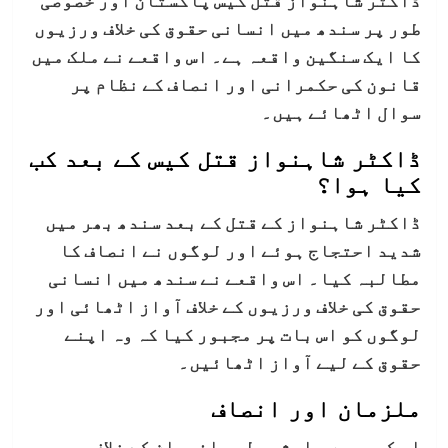
طور پر سندھ میں انسانی حقوق کی خلاف ورزیوں
کا ایک سنگین واقعہ ہے۔ اس واقعے نے ملک میں
قانون کی حکمرانی اور انصاف کے نظام پر
سوال اٹھائے ہیں۔
ڈاکٹر شاہنواز قتل کیس کے بعد کب
کیا ہوا؟
ڈاکٹر شاہنواز کے قتل کے بعد سندھ بھر میں
شدید احتجاج ہوئے اور لوگوں نے انصاف کا
مطالبہ کیا۔ اس واقعے نے سندھ میں انسانی
حقوق کی خلاف ورزیوں کے خلاف آواز اٹھائی اور
لوگوں کو اس بات پر مجبور کیا کہ وہ اپنے
حقوق کے لیے آواز اٹھائیں۔
ملزمان اور انصاف
اس کیس میں ملوث پولیس افسران کے خلاف