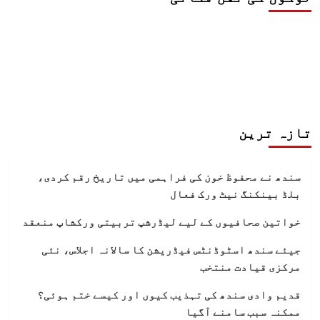
تازہ ترین
سندھ نے محفوظ خون کی فراہمی میں تاریخ رقم کردی،
بلڈ بینکنگ نیٹ ورک فعال
خواتین صحافیوں کے لیے لیڈرشپ تربیتی ورکشاپ منعقد
جیئے سندھ اسٹوڈنٹس فیڈریشن کا سالانہ اجلاس، نئی
مرکزی قیادت منتخب
قدیم وادی سندھ کی تہذیب کیوں اور کیسے ختم ہوئی؟
ممکنہ سبب سامنے آگیا