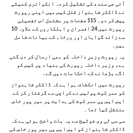
آئی جی سندھ کی تشکیل کردہ انکوائری کمیٹی
نے ڈاکٹر شاہنواز قتل کیس میں اپنی رپورٹ
پیش کر دی۔ 115 صفحات پر مشتمل اس تفصیلی
رپورٹ میں 24 افسران و اہلکاروں کے علاوہ 10
سے زائد گواہان اور ورثاء کے بیانات شامل
ہیں۔
یہ رپورٹ وزیرِ داخلہ کو بھی ارسال کر دی گئی
ہے، وزیر داخلہ رپورٹ کی بنیاد پر کیس کو
اگے بڑھانے کے احکامات دیں گے۔
رپورٹ میں انکشاف ہوا ہے کہ ڈاکٹر شاہنواز
کو عمر کوٹ پولیس نے کراچی سے گرفتار کر کے
ایس ایس پی عمر کوٹ کی ہدایت پر میر پور خاص
منتقل کیا تھا۔
سی سی ٹی وی فوٹیج سے یہ بات واضح ہوئی ہے کہ
ڈاکٹر شاہنواز کو ایس ایس پی میر پور خاص کی