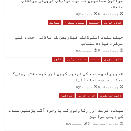
خواتین صحافیوں کے لیے لیڈرشپ تربیتی ورکشاپ
منعقد
ویب ڈیسک
6 مہینے ago
تازہ ترین
ٹیلنٹ
سندھ میٹرز
سیاست
جیئے سندھ اسٹوڈنٹس فیڈریشن کا سالانہ اجلاس، نئی
مرکزی قیادت منتخب
ویب ڈیسک
8 مہینے ago
تازہ ترین
سندھ
سندھ میٹرز
کلچر
قدیم وادی سندھ کی تہذیب کیوں اور کیسے ختم ہوئی؟
ممکنہ سبب سامنے آگیا
ویب ڈیسک
8 مہینے ago
انسانی حقوق
تازہ ترین
خواتین
سیلاب، غربت اور رکاوٹوں کے باوجود آگے بڑھتیں سندھ
کی دیہی خواتین
ماریہ اسماعیل
8 مہینے ago