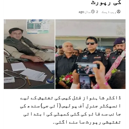
کی رپورٹ
ویب ڈیسک
2 سال ago
ڈاکٹر شاہنواز قتل کیس کی تفتیش کے لیے
انسپکٹر جنرل آف پولیس (آئی جی) سندھ کی
جانب سے قائم کی گئی کمیٹی کی ابتدائی
تفتیشی رپورٹ سامنے اگئی۔