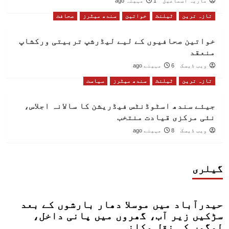
ماریہ اسماعیل
1 مہینہ ago
تازہ ترین
ٹیلنٹ
خواتین
سندھ میٹرز
صحافت
خواتین صحافیوں کے لیے لیڈرشپ تربیتی ورکشاپ
منعقد
ویب ڈیسک
6 مہینے ago
تازہ ترین
ٹیلنٹ
سندھ میٹرز
سیاست
جیئے سندھ اسٹوڈنٹس فیڈریشن کا سالانہ اجلاس،
نئی مرکزی قیادت منتخب
ویب ڈیسک
8 مہینے ago
گیلری
حیدرآباد میں موسلا دھار بارشوں کے بعد
سڑکیں زیر آب، گھروں میں پانی داخل،
لوگوں کی نقل مکانی