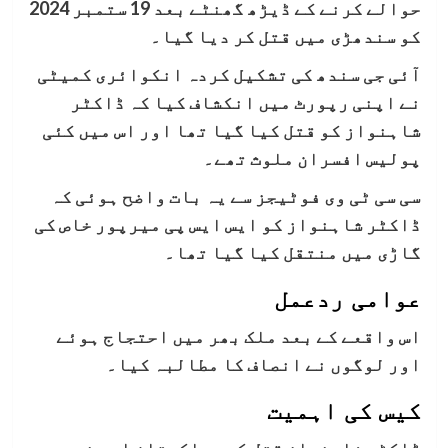
حوالے کرنے کے ڈیڑھ گھنٹے بعد 19 ستمبر 2024
کو سندھڑی میں قتل کر دیا گیا۔
آئی جی سندھ کی تشکیل کردہ انکوائری کمیٹی
نے اپنی رپورٹ میں انکشاف کیا کہ ڈاکٹر
شاہنواز کو قتل کیا گیا تھا اور اس میں کئی
پولیس افسران ملوث تھے۔
سی سی ٹی وی فوٹیجز سے یہ بات واضح ہوئی کہ
ڈاکٹر شاہنواز کو ایس ایس پی میرپور خاص کی
گاڑی میں منتقل کیا گیا تھا۔
عوامی ردعمل
اس واقعے کے بعد ملک بھر میں احتجاج ہوئے
اور لوگوں نے انصاف کا مطالبہ کیا۔
کیس کی اہمیت
ڈاکٹر شاہنواز قتل کیس پاکستان اور خصوصی