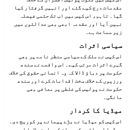
مقدمات درج کیے گئے اور انہیں گرفتار کیا
گیا۔ تاہم، اس کیس میں اب تک حتمی فیصلہ
نہیں آیا اور مقدمہ ابھی بھی عدالتوں میں
زیر سماعت ہے۔
سیاسی اثرات
اس کیس نے ملک کے سیاسی منظر نامے پر بھی
گہرے اثرات مرتب کیے۔ اس واقعے نے سندھ
حکومت پر دباؤ ڈالا کہ وہ انسانی حقوق کی خلاف
ورزیوں کے خلاف سخت اقدامات کرے اور سندھ
حکومت نے پولیس کی غلطی پر معافی بھی
مانگی۔
میڈیا کا کردار
اس کیس کو میڈیا نے بڑے پیمانے پر کوریج دی۔
میڈیا اس واقعے کو عوام کے سامنے لایا اور