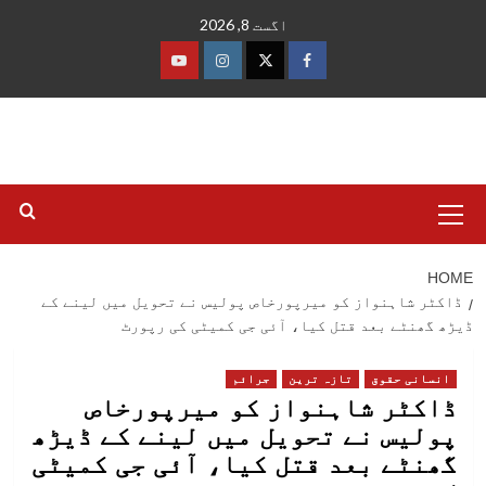
Ski
اگست 8, 2026
t
conten
فیس
ٹوئٹر
انسٹاگرام
یوٹیوب
بک
Primary
Menu
HOME
ڈاکٹر شاہنواز کو میرپورخاص پولیس نے تحویل میں لینے کے
ڈیڑھ گھنٹے بعد قتل کیا، آئی جی کمیٹی کی رپورٹ
انسانی حقوق
تازہ ترین
جرائم
ڈاکٹر شاہنواز کو میرپورخاص
پولیس نے تحویل میں لینے کے ڈیڑھ
گھنٹے بعد قتل کیا، آئی جی کمیٹی