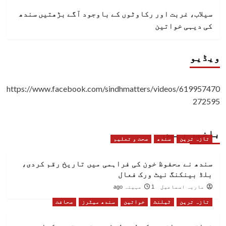
سیلاب، غربت اور رکاوٹوں کے باوجود آگے بڑھتیں سندھ
کی دیہی خواتین
ویڈیو
https://www.facebook.com/sindhmatters/videos/619957470
272595
باخبر رہیں
تازہ ترین
سندھ
صحت و تعلیم
سندھ نے محفوظ خون کی فراہمی میں تاریخ رقم کردی،
بلڈ بینکنگ نیٹ ورک فعال
ماریہ اسماعیل
1 مہینہ ago
تازہ ترین
ٹیلنٹ
خواتین
سندھ میٹرز
صحافت