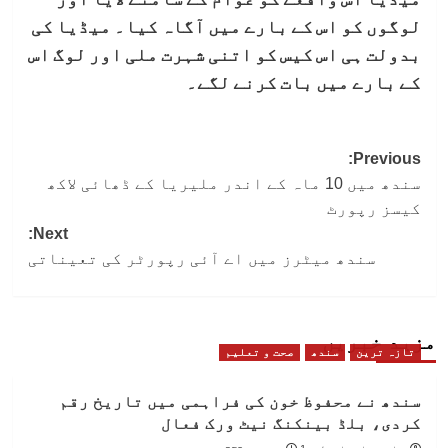
لوگوں کو اس کے بارے میں آگاہ کیا۔ میڈیا کی
بدولت ہی اس کیس کو اتنی شہرت ملی اور لوگ اس
کے بارے میں بات کرنے لگے۔
Post
Previous:
سندھ میں 10 ماہ کے اندر ملیریا کے ڈھائی لاکھ
navigation
کیسز رپورٹ
Next:
سندھ میٹرز میں اے آئی رپورٹر کی تعیناتی
مزید خبریں
تازہ ترین
سندھ
صحت و تعلیم
سندھ نے محفوظ خون کی فراہمی میں تاریخ رقم
کردی، بلڈ بینکنگ نیٹ ورک فعال