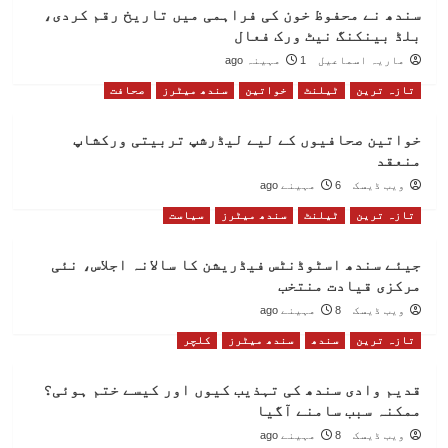
سندھ نے محفوظ خون کی فراہمی میں تاریخ رقم کردی،
بلڈ بینکنگ نیٹ ورک فعال
ماریہ اسماعیل
1 مہینہ ago
تازہ ترین
ٹیلنٹ
خواتین
سندھ میٹرز
صحافت
خواتین صحافیوں کے لیے لیڈرشپ تربیتی ورکشاپ
منعقد
ویب ڈیسک
6 مہینے ago
تازہ ترین
ٹیلنٹ
سندھ میٹرز
سیاست
جیئے سندھ اسٹوڈنٹس فیڈریشن کا سالانہ اجلاس، نئی
مرکزی قیادت منتخب
ویب ڈیسک
8 مہینے ago
تازہ ترین
سندھ
سندھ میٹرز
کلچر
قدیم وادی سندھ کی تہذیب کیوں اور کیسے ختم ہوئی؟
ممکنہ سبب سامنے آگیا
ویب ڈیسک
8 مہینے ago