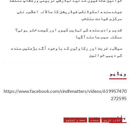
خواتین صحافیوں کے لیے لیڈرشپ تربیتی ورکشاپ منعقد
جیئے سندھ اسٹوڈنٹس فیڈریشن کا سالانہ اجلاس، نئی
مرکزی قیادت منتخب
قدیم وادی سندھ کی تہذیب کیوں اور کیسے ختم ہوئی؟
ممکنہ سبب سامنے آگیا
سیلاب، غربت اور رکاوٹوں کے باوجود آگے بڑھتیں سندھ
کی دیہی خواتین
ویڈیو
https://www.facebook.com/sindhmatters/videos/619957470
272595
باخبر رہیں
تازہ ترین
سندھ
صحت و تعلیم