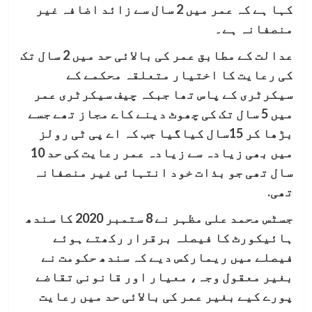
کہا ہے کہ عمر میں 2 سال سے زائد اضافہ غیر
منصفانہ ہے۔
عدالت کے مطابق عمر کی بالائی حد میں 2 سال تک
کی رعایت کا اختیار متعلقہ محکمے کے
سیکرٹری کے پاس تھا جبکہ چیف سیکرٹری عمر
میں 5 سال تک کی چھوٹ دینے کاے مجاز تھے جسے
بڑھا کر 15سال کیاگیا جب کہ اے پی ٹی رولز
میں بھی زیادہ سے زیادہ عمر رعایت کی حد 10
سال تھی جو بذات خود انتہائی غیر منصفانہ
تھی.
جسٹس محمد علی مظہر نے 8 ستمبر 2020 کا سندھ
ہائیکورٹ کا فیصلہ برقرار رکھتے ہوئے
فیصلے میں ریمارکس دیے کہ سندھ حکومت نے
بغیر معقول وجہ، معیار اور قانونی تقاضے
پورے کیے بغیر عمر کی بالائی حد میں رعایت