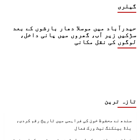
گیلری
حیدرآباد میں موسلا دھار بارشوں کے بعد
سڑکیں زیر آب، گھروں میں پانی داخل،
لوگوں کی نقل مکانی
تازہ ترین
سندھ نے محفوظ خون کی فراہمی میں تاریخ رقم کردی،
بلڈ بینکنگ نیٹ ورک فعال