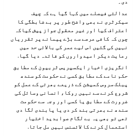
دی۔
عدالتی فیصلے میں کہا گیا ہے کہ چیف
سیکرٹری نے بھی واضح طور پر بے ضابطگی کا
اعتراف کیا اور غیر معقول جواز پیش کیاکہ
چوں کہ کافی عرصے سے بڑے پیمانے پر تقرریاں
نہیں کی گئیں اس لیے عمر کی بالائی حد میں
رعایت دیکر امیدواروں کو فائدہ دیا گیا.
انگریزی اخبار ایکسپریس ٹربیون کے مطابق
حکم نامے کے مطابق کسی نے حکومت کو سندھ
پبلک سروس کمیشن کے ذریعے بھرتی کے عمل کو
شروع کرنے سے نہیں روکا، انسانی وسائل کی
ضرورت کے مطابق یا کسی اور وجہ سے حکومت
سندھ نے بھرتی بند کر دی یا پابندی لگا دی
تھی تو بھی یہ بے لگام صوابدید اختیار
استعمال کرنے کا لائسنس نہیں مل جاتا.