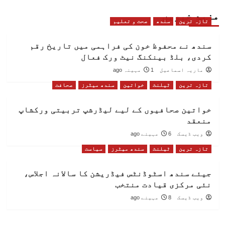
مزید خبریں
تازہ ترین
سندھ
صحت و تعلیم
سندھ نے محفوظ خون کی فراہمی میں تاریخ رقم
کردی، بلڈ بینکنگ نیٹ ورک فعال
ماریہ اسماعیل
1 مہینہ ago
تازہ ترین
ٹیلنٹ
خواتین
سندھ میٹرز
صحافت
خواتین صحافیوں کے لیے لیڈرشپ تربیتی ورکشاپ
منعقد
ویب ڈیسک
6 مہینے ago
تازہ ترین
ٹیلنٹ
سندھ میٹرز
سیاست
جیئے سندھ اسٹوڈنٹس فیڈریشن کا سالانہ اجلاس،
نئی مرکزی قیادت منتخب
ویب ڈیسک
8 مہینے ago