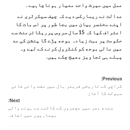
عمل میں میرٹ واحد معیار ہوناچاہیے۔
عدالت نے ریمارکس دیے کہ چیف سیکرٹری نے
اپنے مختصر بیان میں بجا طور پر اس بات کا
اعتراف کیا کہ 15 سال سروس پرریٹائرمنٹ سے
حکومت پر بہت زیادہ بوجھ پڑے گا پنشن کی مد
میں مالی بوجھ کو کنٹرول کرنے کے لیے وہ
پہلے ہی تجاویز بھیج چکے ہیں.
Post
Previous:
کراچی کے تاریخی فریئر ہال میں مفت وائی فائی
navigation
سہولت کا آغاز
Next:
سندھ بھر میں مچھروں کے کاٹنے سے ہونے والی
بیماریوں میں اضافہ