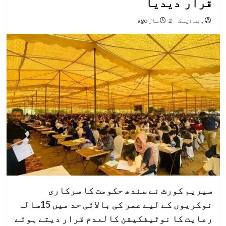
قرار دیدیا
ویب ڈیسک
2 سال ago
سپریم کورٹ نے سندھ حکومت کا سرکاری
نوکریوں کے لیے عمر کی بالائی حد میں 15سالہ
رعایت کا نوٹیفکیشن کالعدم قرار دیتے ہوئے