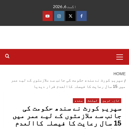
Ski
اگست 6, 2026
t
conten
فیس
ٹوئٹر
انسٹاگرام
یوٹیوب
بک
Primary
Menu
HOME
سپریم کورٹ نے سندھ حکومت کی جانب سے ملازمتوں کے لیے عمر
میں 15 سال رعایت کا فیصلہ کاالعدم قرار دیدیا
تازہ ترین
ٹیلنٹ
سندھ
سپریم کورٹ نے سندھ حکومت کی
جانب سے ملازمتوں کے لیے عمر میں
15 سال رعایت کا فیصلہ کاالعدم