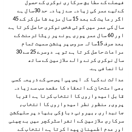
فیصلے کے مطابق سرکاری نوکری کے حصول
کےلیے عمر کی زیادہ سے زیادہ حد 30سال ہے
اگر رعایت کے بعد 15 سال مزید شامل کر کے 45
سال کی عمر میں کوئی شخص نوکری حاصل کر تا ہے
اور 60 سال عمر پوری ہونے پر ریٹائرمنٹ کے
بعد صرف 15سالہ سروس پر پنشن سمیت تمام
مراعات حاصل کر تا ہے تو یہ دوسرے 25 سے 30
سال نوکری کرنے والے ملازمین کے ساتھ
ناانصافی ہے.
عدالت نے کہا کہ ایس پی ایس سی کے ذریعہ کسی
بھی امتحان کے انعقاد کا مقصد سب سے زیادہ
قابل امیدواروں کا انتخاب کرنا ہے اقربا
پروی، منظور نطر امیدواروں کا انتخاب،
جانبداری ،بیرونی دباﺅکی بنیاد پر سلیکشن
سرکاری ملازمین کے انفراسٹرکچر میں بے چینی
اور عدم اطمینان پیدا کرتا ہے انتخاب کے