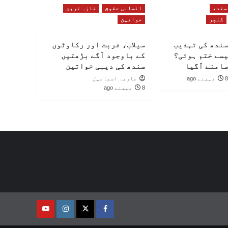
سندھ
انسانی حقوق
تازہ ترین
کلچر
خواتین
سندھ کی تہذیب
سیلاب، غربت اور رکاوٹوں
یسے ختم ہوئی؟
کے باوجود آگے بڑھتیں
سامنے آگیا
سندھ کی دیہی خواتین
8 مہینے ago
ماریہ اسماعیل
8 مہینے ago
فیس
ٹوئٹر
انسٹاگرام
یوٹیوب
بک