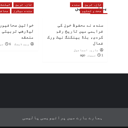
تازہ ترین
سندھ
تازہ ترین
ٹیلنٹ
باخبر رہیں
صحت و تعلیم
سندھ میٹرز
صحافت
سندھ نے محفوظ خون کی
خواتین صحافیوں 
فراہمی میں تاریخ رقم
لیڈرشپ تربیتی 
کردی، بلڈ بینکنگ نیٹ ورک
منعقد
فعال
ویب ڈیسک
6 مہینے ago
ماریہ اسماعیل
1 مہینہ ago
ہمارے بارے میں
پرائیویسی پالیسی