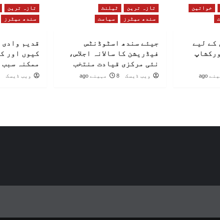
خواتین
تازہ ترین
ٹیلنٹ
تازہ ترین
سندھ میٹرز
سیاست
سندھ میٹرز
کے لیے
جیئے سندھ اسٹوڈنٹس
قدیم وادی 
ورکشاپ
فیڈریشن کا سالانہ اجلاس،
کیوں اور ک
نئی مرکزی قیادت منتخب
ممکنہ سبب 
ویب ڈیسک
8 مہینے ago
ویب ڈیسک