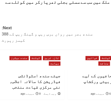
ملک میں سب سے سستی بجلی تھرپارکر میں کوئلے سے
Next:
سندھ بھر میں رواں برس ریپ و گینگ ریپ کے 388
کیسز رپورٹ
ٹیلنٹ
خواتین
تازہ ترین
ٹیلنٹ
سندھ میٹرز
صحافت
سیاست
افیوں کے لیے
جیئے سندھ اسٹوڈنٹس
بیتی ورکشاپ
فیڈریشن کا سالانہ اجلاس،
نئی مرکزی قیادت منتخب
6 مہینے ago
ویب ڈیسک
8 مہینے ago