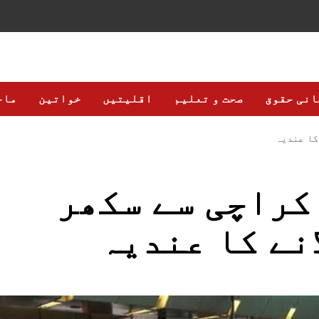
انی حقوق
صحت و تعلیم
اقلیتیں
خواتین
ماح
کا عندیہ
کراچی سے سکھر
نے کا عندیہ