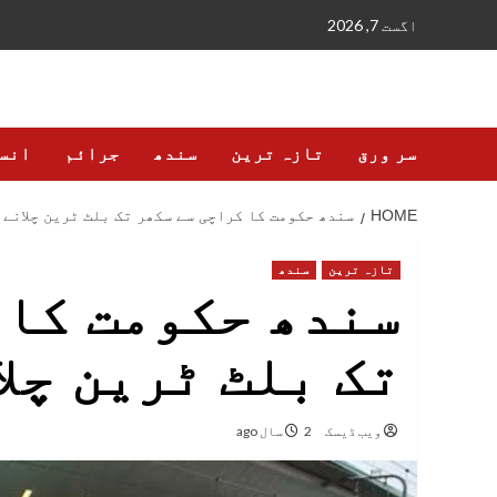
Ski
اگست 7, 2026
t
conten
سر ورق
تازہ ترین
سندھ
جرائم
انس
HOME
سندھ حکومت کا کراچی سے سکھر تک بلٹ ٹرین چلانے 
تازہ ترین
سندھ
سندھ حکومت کا 
تک بلٹ ٹرین چلا
ویب ڈیسک
2 سال ago