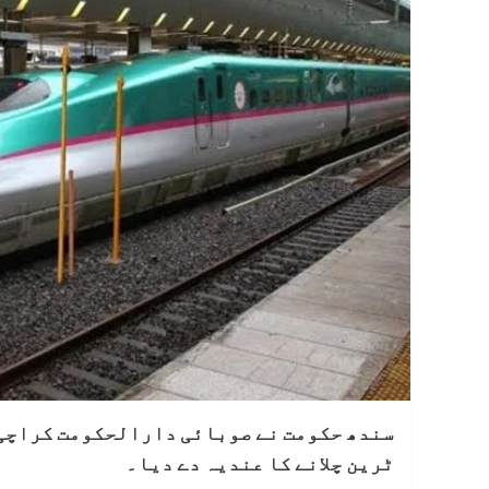
سندھ حکومت نے صوبائی دارالحکومت کراچی 
ٹرین چلانے کا عندیہ دے دیا۔