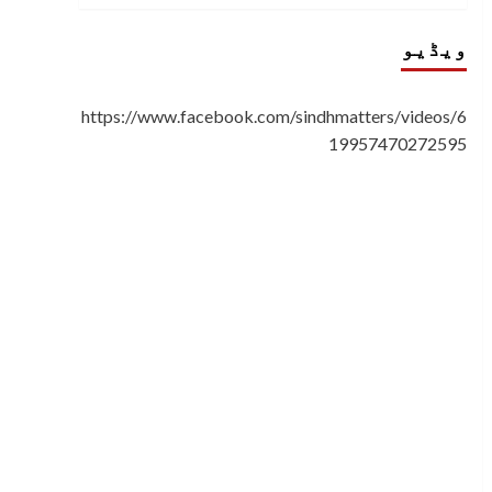
ویڈیو
https://www.facebook.com/sindhmatters/videos/6
19957470272595