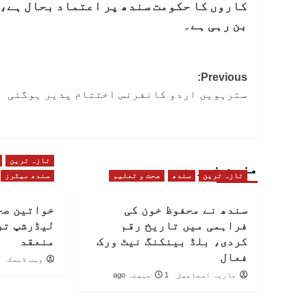
کاروں کا حکومت سندھ پر اعتماد بحال ہے، 
بن رہی ہے۔
Post
Previous:
سترہویں اردو کانفرنس اختتام پذیر ہوگئی
navigation
تازہ ترین
مزید خبریں
تازہ ترین
سندھ
صحت و تعلیم
سندھ میٹرز
سندھ نے محفوظ خون کی
خواتین صح
فراہمی میں تاریخ رقم
لیڈرشپ تر
کردی، بلڈ بینکنگ نیٹ ورک
منعقد
فعال
ویب ڈیسک
ماریہ اسماعیل
1 مہینہ ago