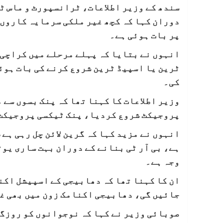
سندھ کے وزیر اطلاعات، ٹرانسپورٹ و ماس ٹ
دوران کہا کہ کچھ غیر ملکی سرمایہ کاروں
پر بات ہوئی ہے۔
انہوں نے بتایا کہ پہلے مرحلے میں کراچی 
ٹرین یا اسپیڈ ٹرین شروع کرنے کی بات ہو
کی۔
وزیر اطلاعات کا کہنا تھا کہ پنک بسوں سے 
پروجیکٹ شروع کردیا، پنک ٹیکسی پروجیکٹ 
انہوں نے مزید کہا کہ گرین لائن چل رہی ہے، 
ہے، بی آر ٹی بنانے کے دوران بہت ساری یو
وجہ ہے۔
جائیں گی، دھابیجی اکنامک زون میں بھی غ
صوبائی وزیر نے کہا کہ نوجوانوں کو روزگ