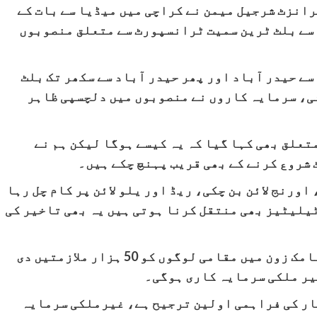
رانزٹ شرجیل میمن نے کراچی میں میڈیا سے بات کے
 سے بلٹ ٹرین سمیت ٹرانسپورٹ سے متعلق منصوبوں
سے حیدر آباد اور پھر حیدر آباد سے سکھر تک بلٹ
ئی، سرمایہ کاروں نے منصوبوں میں دلچسپی ظاہر
متعلق بھی کہا گیا کہ یہ کیسے ہوگا لیکن ہم نے
شروع کرنے کے بھی قریب پہنچ چکے ہیں۔
اورنج لائن بن چکی، ریڈ اور یلو لائن پر کام چل رہا
ٹیلیٹیز بھی منتقل کرنا ہوتی ہیں یہ بھی تاخیر کی
ان کا کہنا تھا کہ دھابیجی کے اسپیشل اکنامک زون میں مقامی لوگوں کو 50 ہزار ملازمتیں دی
یر ملکی سرمایہ کاری ہوگی۔
ار کی فراہمی اولین ترجیح ہے، غیرملکی سرمایہ