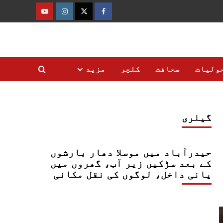
فیس
ٹوئٹر
انسٹاگرام
یوٹیوب
بک
ولیات
صحافت
کلچر
مزید
گیلری
حیدرآباد میں موسلا دھار بارشوں
کے بعد سڑکیں زیر آب، گھروں میں
پانی داخل، لوگوں کی نقل مکانی