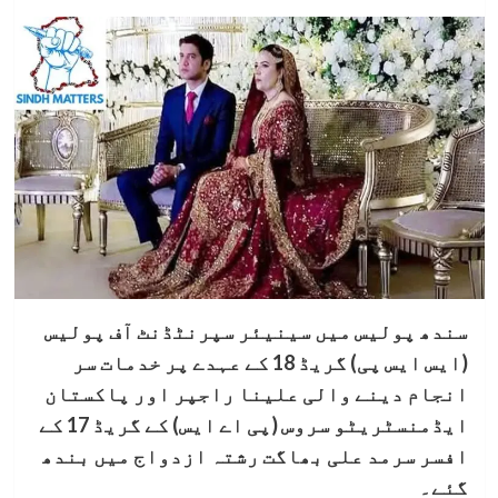
سندھ پولیس میں سینیئر سپرنٹڈنٹ آف پولیس
(ایس ایس پی) گریڈ 18 کے عہدے پر خدمات سر
انجام دینے والی علینا راجپر اور پاکستان
ایڈمنسٹریٹو سروس (پی اے ایس) کے گریڈ 17 کے
افسر سرمد علی بھاگت رشتہ ازدواج میں بندھ
گئے۔