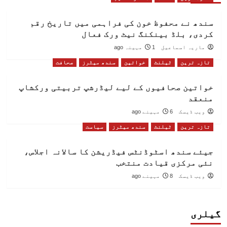
سندھ نے محفوظ خون کی فراہمی میں تاریخ رقم
کردی، بلڈ بینکنگ نیٹ ورک فعال
ماریہ اسماعیل
1 مہینہ ago
تازہ ترین
ٹیلنٹ
خواتین
سندھ میٹرز
صحافت
خواتین صحافیوں کے لیے لیڈرشپ تربیتی ورکشاپ
منعقد
ویب ڈیسک
6 مہینے ago
تازہ ترین
ٹیلنٹ
سندھ میٹرز
سیاست
جیئے سندھ اسٹوڈنٹس فیڈریشن کا سالانہ اجلاس،
نئی مرکزی قیادت منتخب
ویب ڈیسک
8 مہینے ago
گیلری