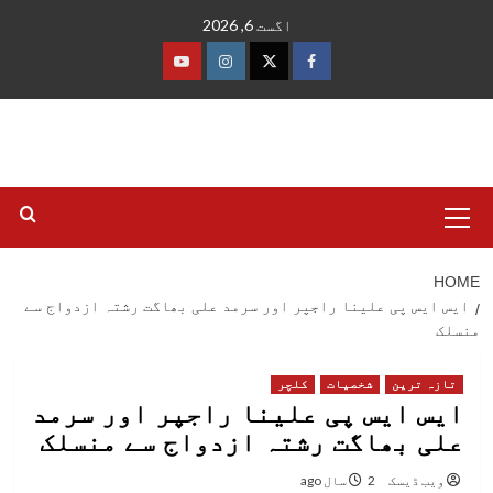
Ski
اگست 6, 2026
t
conten
فیس
ٹوئٹر
انسٹاگرام
یوٹیوب
بک
Primary
Menu
HOME
ایس ایس پی علینا راجپر اور سرمد علی بھاگت رشتہ ازدواج سے
منسلک
تازہ ترین
شخصیات
کلچر
ایس ایس پی علینا راجپر اور سرمد
علی بھاگت رشتہ ازدواج سے منسلک
ویب ڈیسک
2 سال ago