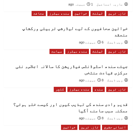
ماریہ اسماعیل
1 مہینہ ago
تازہ ترین
ٹیلنٹ
خواتین
سندھ میٹرز
صحافت
خواتین صحافیوں کے لیے لیڈرشپ تربیتی ورکشاپ
منعقد
ویب ڈیسک
6 مہینے ago
تازہ ترین
ٹیلنٹ
سندھ میٹرز
سیاست
جیئے سندھ اسٹوڈنٹس فیڈریشن کا سالانہ اجلاس، نئی
مرکزی قیادت منتخب
ویب ڈیسک
8 مہینے ago
تازہ ترین
سندھ
سندھ میٹرز
کلچر
قدیم وادی سندھ کی تہذیب کیوں اور کیسے ختم ہوئی؟
ممکنہ سبب سامنے آگیا
ویب ڈیسک
8 مہینے ago
انسانی حقوق
تازہ ترین
خواتین