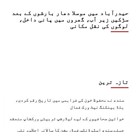
حیدرآباد میں موسلا دھار بارشوں کے بعد
سڑکیں زیر آب، گھروں میں پانی داخل،
لوگوں کی نقل مکانی
تازہ ترین
سندھ نے محفوظ خون کی فراہمی میں تاریخ رقم کردی،
بلڈ بینکنگ نیٹ ورک فعال
خواتین صحافیوں کے لیے لیڈرشپ تربیتی ورکشاپ منعقد
جیئے سندھ اسٹوڈنٹس فیڈریشن کا سالانہ اجلاس، نئی