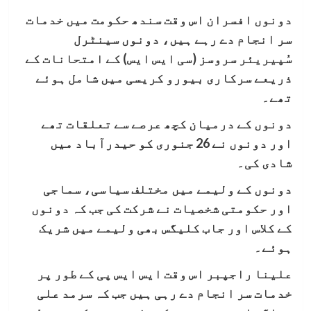
دونوں افسران اس وقت سندھ حکومت میں خدمات
سر انجام دے رہے ہیں، دونوں سینٹرل
سُپیریئر سروسز (سی ایس ایس) کے امتحانات کے
ذریعے سرکاری بیورو کریسی میں شامل ہوئے
تھے۔
دونوں کے درمیان کچھ عرصے سے تعلقات تھے
اور دونوں نے 26 جنوری کو حیدرآباد میں
شادی کی۔
دونوں کے ولیمے میں مختلف سیاسی، سماجی
اور حکومتی شخصیات نے شرکت کی جب کہ دونوں
کے کلاس اور جاب کلیگس بھی ولیمے میں شریک
ہوئے۔
علینا راجپبر اس وقت ایس ایس پی کے طور پر
خدمات سر انجام دے رہی ہیں جب کہ سرمد علی